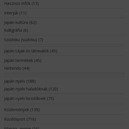
Hasznos infók
(13)
Interjúk
(11)
Japán kultúra
(62)
Kalligráfia
(6)
Szúdoku (sudoku)
(7)
Japán tájak és látnivalók
(45)
Japán termékek
(45)
Nintendo
(44)
Japán nyelv
(188)
Japán nyelv haladóknak
(120)
Japán nyelv kezdőknek
(75)
Közlemények
(139)
Küzdősport
(716)
Manga, anime
(16)