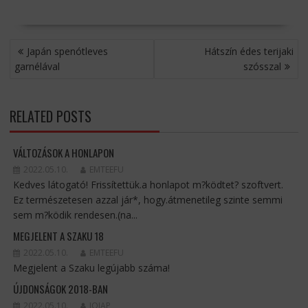
BEJEGYZÉS
Japán spenótleves
Hátszín édes terijaki
NAVIGÁCIÓ
garnélával
szósszal
RELATED POSTS
VÁLTOZÁSOK A HONLAPON
2022.05.10.
EMTEEFU
Kedves látogató! Frissítettük.a honlapot m?ködtet? szoftvert.
Ez természetesen azzal jár*, hogy.átmenetileg szinte semmi
sem m?ködik rendesen.(na...
MEGJELENT A SZAKU 18
2022.05.10.
EMTEEFU
Megjelent a Szaku legújabb száma!
ÚJDONSÁGOK 2018-BAN
2022.05.10.
JOJAP