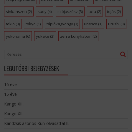
sinkanszen
(2)
sudy
(4)
szójaszósz
(3)
tofu
(2)
tojás
(2)
tokio
(3)
tokyo
(1)
tápiókagyöngy
(3)
unesco
(1)
urushi
(3)
yokohama
(6)
yukake
(2)
zen a konyhaban
(2)
LEGUTÓBBI BEJEGYZÉSEK
16 éve
15 éve
Kango XIII.
Kango XII.
Kandzsik azonos Kun-olvasattal II.