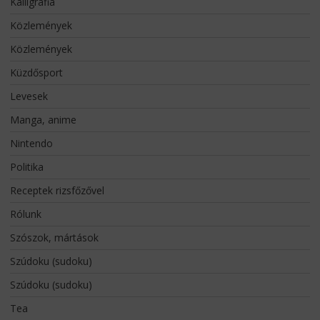
Kalligráfia
Közlemények
Közlemények
Küzdősport
Levesek
Manga, anime
Nintendo
Politika
Receptek rizsfőzővel
Rólunk
Szószok, mártások
Szúdoku (sudoku)
Szúdoku (sudoku)
Tea