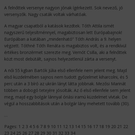
A felnőttek versenye nagyon jónak ígérkezett. Sok nevező, jó
versenyzők. Nagy csaták voltak várhatóak.
A magyar csapatból a katások kezdtek. Tóth Attila ismét
nagyszerű teljesítménnyel, magabiztosan lett Európabajnok!
Európában a katában „mindenható” Tóth András a 9. helyen
végzett. Tóthné Tóth Renáta is magabiztos volt, és a rendkívül
értékes bronzérmet szerezte meg. Vernót Csilla, aki a felnőttek
közt most debütált, sajnos helyezetlenül zárta a versenyt.
A női 55 kgban Bartók Júlia első ellenfele nem jelent meg. Majd
első küzdelmében sajnos nem tudott győzelmet kiharcolni, és 5
perc után a 3 bíró az ukrán lányt látta jobbnak. Mezősi Marinát
többen a dobogó tetejére jósolták. Az ő első ellenfele sem jelent
meg, majd egy bolgár lánnyal óriási iramú küzdelmet vívtak. De
végül a hosszabbítások után a bolgár lány mehetett tovább (30).
…
Pages:
1
2
3
4
5
6
7
8
9
10
11
12
13
14
15
16
17
18
19
20
21
22
23
24
25
26
27
28
29
30
31
32
33
34