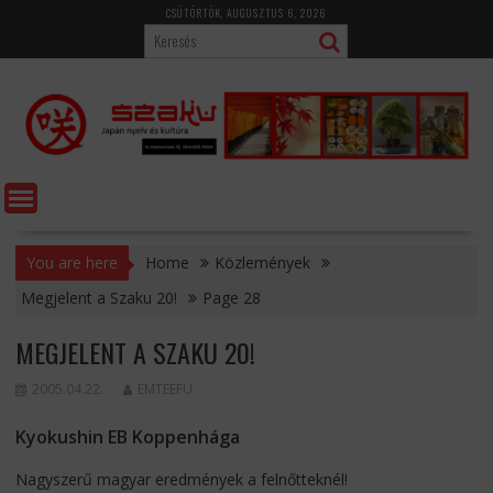
Skip
CSÜTÖRTÖK, AUGUSZTUS 6, 2026
to
content
You are here
Home
Közlemények
Megjelent a Szaku 20!
Page 28
MEGJELENT A SZAKU 20!
2005.04.22.
EMTEEFU
Kyokushin EB Koppenhága
Nagyszerű magyar eredmények a felnőtteknél!