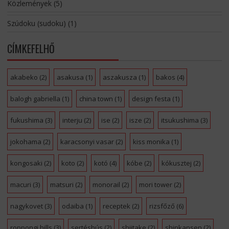
Közlemények
(5)
Szúdoku (sudoku)
(1)
CÍMKEFELHŐ
akabeko
(2)
asakusa
(1)
aszakusza
(1)
bakos
(4)
balogh gabriella
(1)
china town
(1)
design festa
(1)
fukushima
(3)
interju
(2)
ise
(2)
isze
(2)
itsukushima
(3)
jokohama
(2)
karacsonyi vasar
(2)
kiss monika
(1)
kongosaki
(2)
koto
(2)
kotó
(4)
kóbe
(2)
kókusztej
(2)
macuri
(3)
matsuri
(2)
monorail
(2)
mori tower
(2)
nagykovet
(3)
odaiba
(1)
receptek
(2)
rizsfőző
(6)
roppongi hills
(3)
sertéshús
(2)
shiitake
(2)
shinkansen
(2)