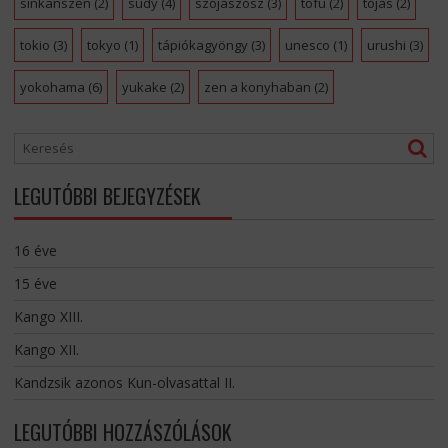
sinkanszen
(2)
sudy
(4)
szójaszósz
(3)
tofu
(2)
tojás
(2)
tokio
(3)
tokyo
(1)
tápiókagyöngy
(3)
unesco
(1)
urushi
(3)
yokohama
(6)
yukake
(2)
zen a konyhaban
(2)
LEGUTÓBBI BEJEGYZÉSEK
16 éve
15 éve
Kango XIII.
Kango XII.
Kandzsik azonos Kun-olvasattal II.
LEGUTÓBBI HOZZÁSZÓLÁSOK