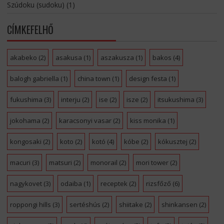
Szúdoku (sudoku)
(1)
CÍMKEFELHŐ
akabeko
(2)
asakusa
(1)
aszakusza
(1)
bakos
(4)
balogh gabriella
(1)
china town
(1)
design festa
(1)
fukushima
(3)
interju
(2)
ise
(2)
isze
(2)
itsukushima
(3)
jokohama
(2)
karacsonyi vasar
(2)
kiss monika
(1)
kongosaki
(2)
koto
(2)
kotó
(4)
kóbe
(2)
kókusztej
(2)
macuri
(3)
matsuri
(2)
monorail
(2)
mori tower
(2)
nagykovet
(3)
odaiba
(1)
receptek
(2)
rizsfőző
(6)
roppongi hills
(3)
sertéshús
(2)
shiitake
(2)
shinkansen
(2)