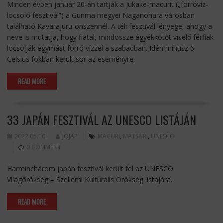
Minden évben január 20-án tartják a Jukake-macurit („forróvíz-
locsoló fesztivál”) a Gunma megyei Naganohara városban
található Kavarajuru-onszennél. A téli fesztivál lényege, ahogy a
neve is mutatja, hogy fiatal, mindössze ágyékkötőt viselő férfiak
locsolják egymást forró vízzel a szabadban. Idén mínusz 6
Celsius fokban került sor az eseményre.
READ MORE
33 JAPÁN FESZTIVÁL AZ UNESCO LISTÁJÁN
2022.05.10.
JOJAP
MACURI
,
MATSURI
,
UNESCO
0 COMMENT
Harminchárom japán fesztivál került fel az UNESCO
Világörökség – Szellemi Kulturális Örökség listájára.
READ MORE