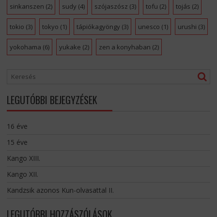
sinkanszen
(2)
sudy
(4)
szójaszósz
(3)
tofu
(2)
tojás
(2)
tokio
(3)
tokyo
(1)
tápiókagyöngy
(3)
unesco
(1)
urushi
(3)
yokohama
(6)
yukake
(2)
zen a konyhaban
(2)
LEGUTÓBBI BEJEGYZÉSEK
16 éve
15 éve
Kango XIII.
Kango XII.
Kandzsik azonos Kun-olvasattal II.
LEGUTÓBBI HOZZÁSZÓLÁSOK