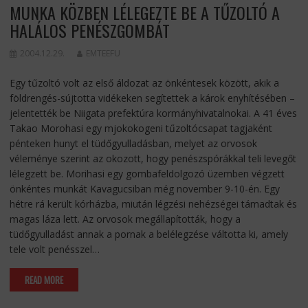
MUNKA KÖZBEN LÉLEGEZTE BE A TŰZOLTÓ A
HALÁLOS PENÉSZGOMBÁT
2004.12.29.
EMTEEFU
Egy tűzoltó volt az első áldozat az önkéntesek között, akik a
földrengés-sújtotta vidékeken segítettek a károk enyhítésében –
jelentették be Niigata prefektúra kormányhivatalnokai. A 41 éves
Takao Morohasi egy mjokokogeni tűzoltócsapat tagjaként
pénteken hunyt el tüdőgyulladásban, melyet az orvosok
véleménye szerint az okozott, hogy penészspórákkal teli levegőt
lélegzett be. Morihasi egy gombafeldolgozó üzemben végzett
önkéntes munkát Kavagucsiban még november 9-10-én. Egy
hétre rá került kórházba, miután légzési nehézségei támadtak és
magas láza lett. Az orvosok megállapították, hogy a
tüdőgyulladást annak a pornak a belélegzése váltotta ki, amely
tele volt penésszel…
READ MORE