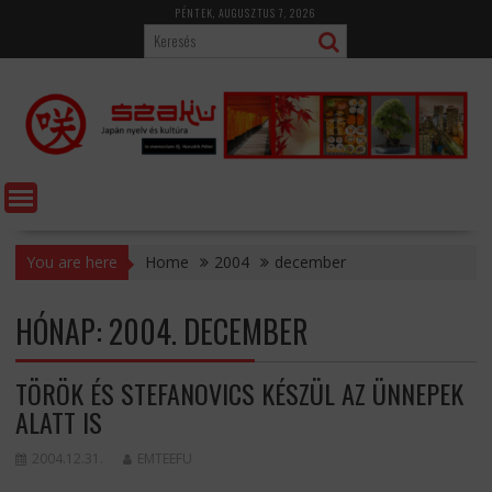
Skip
PÉNTEK, AUGUSZTUS 7, 2026
to
content
You are here
Home
2004
december
HÓNAP:
2004. DECEMBER
TÖRÖK ÉS STEFANOVICS KÉSZÜL AZ ÜNNEPEK
ALATT IS
2004.12.31.
EMTEEFU