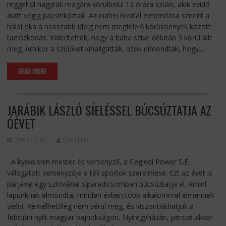
reggeltől hagyták magára körülbelül 12 órára szülei, akik ezidő
alatt végig pacsinkóztak. Az inabei hivatal elmondása szerint a
halál oka a hosszabb ideig nem megfelelő körülmények között
tartózkodás. Kiderítették, hogy a baba szíve délután 3 körül állt
meg. Amikor a szülőket kihallgatták, azok elmondták, hogy…
READ MORE
JARÁBIK LÁSZLÓ SÍELÉSSEL BÚCSÚZTATJA AZ
ÓÉVET
2004.12.30.
EMTEEFU
A kyokushin mester és versenyző, a Ceglédi Power S.E.
válogatott versenyzője a téli sportok szerelmese. Ezt az évet is
párjával egy szlovákiai síparadicsomban búcsúztatja el. Amint
lapunknak elmondta, minden évben több alkalommal elmennek
síelni. Remélhetőleg nem sérül meg, és viszontláthatjuk a
februári nyílt magyar bajnokságon, Nyíregyházán, persze akkor