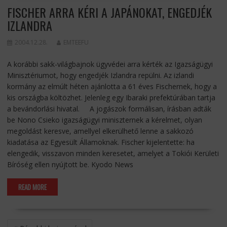
FISCHER ARRA KÉRI A JAPÁNOKAT, ENGEDJÉK
IZLANDRA
2004.12.28.
EMTEEFU
A korábbi sakk-világbajnok ügyvédei arra kérték az Igazságügyi
Minisztériumot, hogy engedjék Izlandra repülni. Az izlandi
kormány az elmúlt héten ajánlotta a 61 éves Fischernek, hogy a
kis országba költözhet. Jelenleg egy Ibaraki prefektúrában tartja
a bevándorlási hivatal. A jogászok formálisan, írásban adták
be Nono Csieko igazságügyi miniszternek a kérelmet, olyan
megoldást keresve, amellyel elkerülhető lenne a sakkozó
kiadatása az Egyesült Államoknak. Fischer kijelentette: ha
elengedik, visszavon minden keresetet, amelyet a Tokiói Kerületi
Bíróség ellen nyújtott be. Kyodo News
READ MORE
BEJEGYZÉS