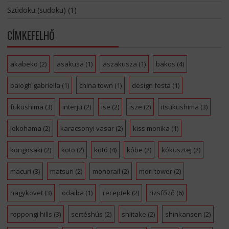
Szúdoku (sudoku)
(1)
CÍMKEFELHŐ
akabeko
(2)
asakusa
(1)
aszakusza
(1)
bakos
(4)
balogh gabriella
(1)
china town
(1)
design festa
(1)
fukushima
(3)
interju
(2)
ise
(2)
isze
(2)
itsukushima
(3)
jokohama
(2)
karacsonyi vasar
(2)
kiss monika
(1)
kongosaki
(2)
koto
(2)
kotó
(4)
kóbe
(2)
kókusztej
(2)
macuri
(3)
matsuri
(2)
monorail
(2)
mori tower
(2)
nagykovet
(3)
odaiba
(1)
receptek
(2)
rizsfőző
(6)
roppongi hills
(3)
sertéshús
(2)
shiitake
(2)
shinkansen
(2)