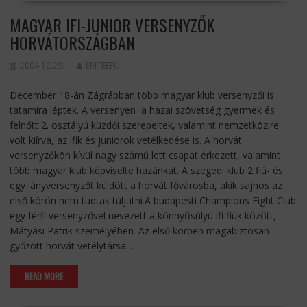
MAGYAR IFI-JUNIOR VERSENYZŐK
HORVÁTORSZÁGBAN
2004.12.29.
EMTEEFU
December 18-án Zágrábban több magyar klub versenyzői is
tatamira léptek. A versenyen a hazai szövetség gyermek és
felnőtt 2. osztályú küzdői szerepeltek, valamint nemzetközire
volt kiírva, az ifik és juniorok vetélkedése is. A horvát
versenyzőkön kívül nagy számú lett csapat érkezett, valamint
több magyar klub képviselte hazánkat. A szegedi klub 2 fiú- és
egy lányversenyzőt küldött a horvát fővárosba, akik sajnos az
első körön nem tudtak túljutni.A budapesti Champions Fight Club
egy férfi versenyzővel nevezett a könnyűsúlyú ifi fiúk között,
Mátyási Patrik személyében. Az első körben magabiztosan
győzött horvát vetélytársa…
READ MORE