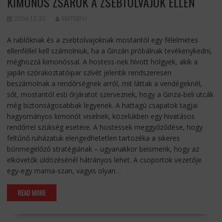
KIMONÓS ZSARUK A ZSEBTOLVAJOK ELLEN
2004.12.30.
EMTEEFU
A rablóknak és a zsebtolvajoknak mostantól egy félelmetes
ellenféllel kell számolniuk, ha a Ginzán próbálnak tevékenykedni,
méghozzá kimonóssal. A hostess-nek hívott hölgyek, akik a
japán szórakoztatóipar szívét jelentik rendszeresen
beszámolnak a rendőrségnek arról, mit láttak a vendégeknél,
sőt, mostantól esti őrjáratot szerveznek, hogy a Ginza-beli utcák
még biztonságosabbak legyenek. A hattagú csapatok tagjai
hagyományos kimonót viselnek, közelükben egy hivatásos
rendőrrel szükség esetére. A hostessek meggyőződése, hogy
feltűnő ruházatuk elengedhetetlen tartozéka a sikeres
bűnmegelőző stratégiának – ugyanakkor beismerik, hogy az
elkövetők üldözésénél hátrányos lehet. A csoportok vezetője
egy-egy mama-szan, vagyis olyan…
READ MORE