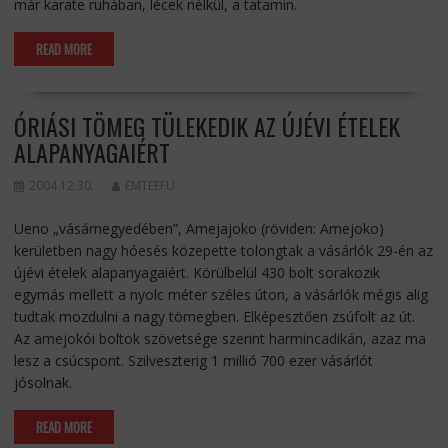
már karate ruhában, lécek nélkül, a tatamin.
READ MORE
ÓRIÁSI TÖMEG TÜLEKEDIK AZ ÚJÉVI ÉTELEK
ALAPANYAGAIÉRT
2004.12.30.
EMTEEFU
Ueno „vásárnegyedében”, Amejajoko (röviden: Amejoko)
kerületben nagy hóesés közepette tolongtak a vásárlók 29-én az
újévi ételek alapanyagaiért. Körülbelül 430 bolt sorakozik
egymás mellett a nyolc méter széles úton, a vásárlók mégis alig
tudtak mozdulni a nagy tömegben. Elképesztően zsúfolt az út.
Az amejokói boltok szövetsége szerint harmincadikán, azaz ma
lesz a csúcspont. Szilveszterig 1 millió 700 ezer vásárlót
jósolnak.
READ MORE