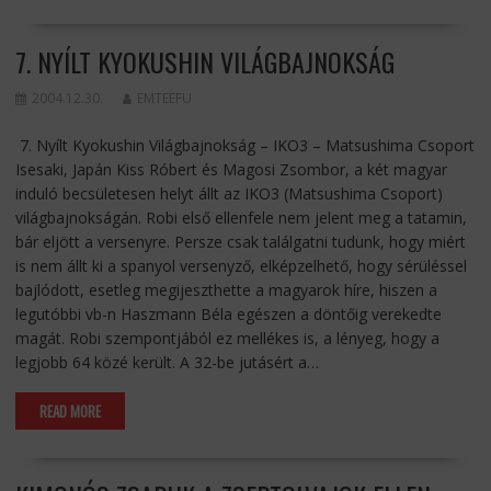
7. NYÍLT KYOKUSHIN VILÁGBAJNOKSÁG
2004.12.30.
EMTEEFU
7. Nyílt Kyokushin Világbajnokság – IKO3 – Matsushima Csoport
Isesaki, Japán Kiss Róbert és Magosi Zsombor, a két magyar
induló becsületesen helyt állt az IKO3 (Matsushima Csoport)
világbajnokságán. Robi első ellenfele nem jelent meg a tatamin,
bár eljött a versenyre. Persze csak találgatni tudunk, hogy miért
is nem állt ki a spanyol versenyző, elképzelhető, hogy sérüléssel
bajlódott, esetleg megijeszthette a magyarok híre, hiszen a
legutóbbi vb-n Haszmann Béla egészen a döntőig verekedte
magát. Robi szempontjából ez mellékes is, a lényeg, hogy a
legjobb 64 közé került. A 32-be jutásért a…
READ MORE