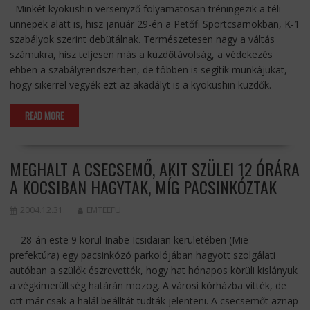
Minkét kyokushin versenyző folyamatosan tréningezik a téli
ünnepek alatt is, hisz január 29-én a Petőfi Sportcsarnokban, K-1
szabályok szerint debütálnak. Természetesen nagy a váltás
számukra, hisz teljesen más a küzdőtávolság, a védekezés
ebben a szabályrendszerben, de többen is segítik munkájukat,
hogy sikerrel vegyék ezt az akadályt is a kyokushin küzdők.
READ MORE
MEGHALT A CSECSEMŐ, AKIT SZÜLEI 12 ÓRÁRA
A KOCSIBAN HAGYTAK, MÍG PACSINKÓZTAK
2004.12.31.
EMTEEFU
28-án este 9 körül Inabe Icsidaian kerületében (Mie
prefektúra) egy pacsinkózó parkolójában hagyott szolgálati
autóban a szülők észrevették, hogy hat hónapos körüli kislányuk
a végkimerültség határán mozog. A városi kórházba vitték, de
ott már csak a halál beálltát tudták jelenteni. A csecsemőt aznap