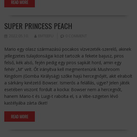
READ MORE
SUPER PRINCESS PEACH
2022.05.10.
EMTEEFU
0 COMMENT
Mario egy olasz származású pocakos vízvezeték-szerelő, akinek
jellegzetes tulajdonságai közé tartozik a fekete bajusz, piros
felső, kék alsó, fején pedig egy piros sapkát hord, amin egy
fehér „M” virít. Őt irányítva kell megmentenünk Mushroom
Kingdom (Gomba Királyság) szőke hajú hercegnőjét, akit elrabolt
a sárkány kinézető Bowser. Ismerős a felállás, ugye? Jelen játék
esetében viszont fordult a kocka: Bowser nem a hercegnőt,
hanem Mario-t és Luigi-t rabolta el, s a Vibe-szigeten lévő
kastélyába zárta őket!
READ MORE