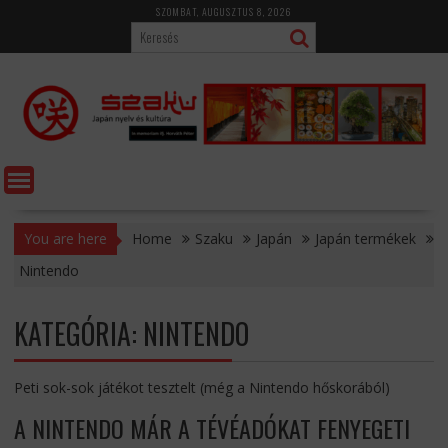
Skip
SZOMBAT, AUGUSZTUS 8, 2026
to
content
You are here
Home
Szaku
Japán
Japán termékek
Nintendo
KATEGÓRIA:
NINTENDO
Peti sok-sok játékot tesztelt (még a Nintendo hőskorából)
A NINTENDO MÁR A TÉVÉADÓKAT FENYEGETI