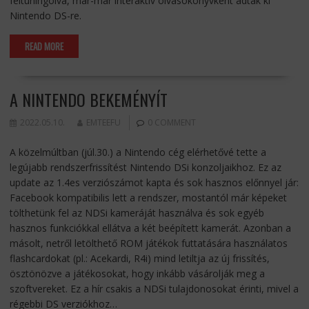
feltuningolva, már-már interaktív olvasókönyvként adták ki
Nintendo DS-re.
READ MORE
A NINTENDO BEKEMÉNYÍT
2022.05.10.
EMTEEFU
0 COMMENT
A közelmúltban (júl.30.) a Nintendo cég elérhetővé tette a
legújabb rendszerfrissítést Nintendo DSi konzoljaikhoz. Ez az
update az 1.4es verziószámot kapta és sok hasznos előnnyel jár:
Facebook kompatibilis lett a rendszer, mostantól már képeket
tölthetünk fel az NDSi kameráját használva és sok egyéb
hasznos funkciókkal ellátva a két beépített kamerát. Azonban a
másolt, netről letölthető ROM játékok futtatására használatos
flashcardokat (pl.: Acekardi, R4i) mind letiltja az új frissítés,
ösztönözve a játékosokat, hogy inkább vásárolják meg a
szoftvereket. Ez a hír csakis a NDSi tulajdonosokat érinti, mivel a
régebbi DS verziókhoz…