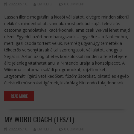
2022.05.10.
EMTEEFU
0 COMMENT
Lassan illene megutálni a kiotói vállalatot, elvégre minden sikerül
nekik és mindenhol ott vannak: most például saját televíziós
csatorna gondolatával kacérkodnak, amit csak Wii-vel lehet majd
nézni. Egyedül azért nem haragszunk – egyelőre – a Nintendóra,
mert igazi csoda történt velük. Nemrég ugyanúgy temették a
tőkeerős versenytársak által szorongatott vállalatot, ahogy a
Segát is. Aztán az új, ötletes konzolokkal minden a feje tetejére
állt: jelenleg vitathatatlanul a Nintendo uralja a konzolpiacot. A
Wiinoma csatorna családi programokat, rajzfilmeket,
„agytornát” ígérő vetélkedőket, főzőműsorokat, oktató és egyéb
életviteli műsorokat ígérnek, kizárólag Nintendo tulajdonosok…
READ MORE
MY WORD COACH (TESZT)
2022.05.10.
EMTEEFU
0 COMMENT