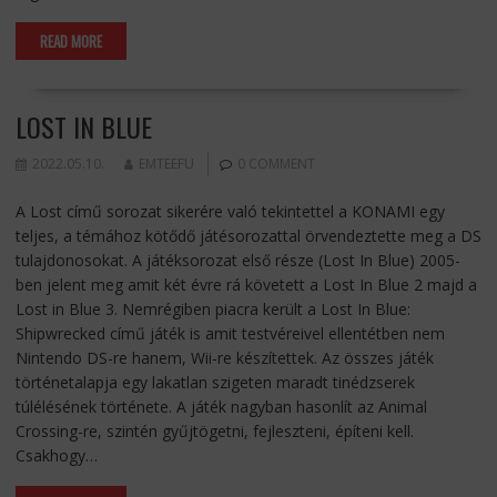
READ MORE
LOST IN BLUE
2022.05.10.
EMTEEFU
0 COMMENT
A Lost című sorozat sikerére való tekintettel a KONAMI egy
teljes, a témához kötődő játésorozattal örvendeztette meg a DS
tulajdonosokat. A játéksorozat első része (Lost In Blue) 2005-
ben jelent meg amit két évre rá követett a Lost In Blue 2 majd a
Lost in Blue 3. Nemrégiben piacra került a Lost In Blue:
Shipwrecked című játék is amit testvéreivel ellentétben nem
Nintendo DS-re hanem, Wii-re készítettek. Az összes játék
történetalapja egy lakatlan szigeten maradt tinédzserek
túlélésének története. A játék nagyban hasonlít az Animal
Crossing-re, szintén gyűjtögetni, fejleszteni, építeni kell.
Csakhogy…