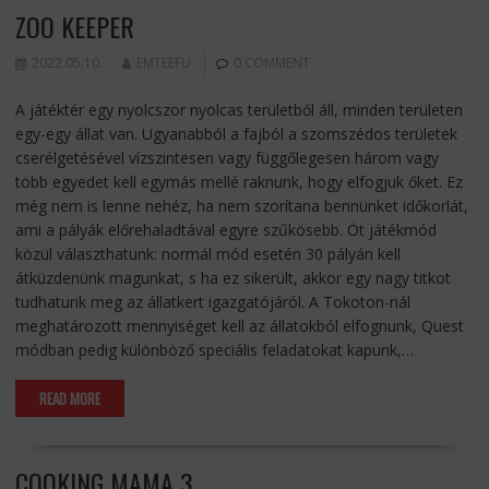
ZOO KEEPER
2022.05.10.
EMTEEFU
0 COMMENT
A játéktér egy nyolcszor nyolcas területből áll, minden területen
egy-egy állat van. Ugyanabból a fajból a szomszédos területek
cserélgetésével vízszintesen vagy függőlegesen három vagy
több egyedet kell egymás mellé raknunk, hogy elfogjuk őket. Ez
még nem is lenne nehéz, ha nem szorítana bennünket időkorlát,
ami a pályák előrehaladtával egyre szűkösebb. Öt játékmód
közül választhatunk: normál mód esetén 30 pályán kell
átküzdenünk magunkat, s ha ez sikerült, akkor egy nagy titkot
tudhatunk meg az állatkert igazgatójáról. A Tokoton-nál
meghatározott mennyiséget kell az állatokból elfognunk, Quest
módban pedig különböző speciális feladatokat kapunk,…
READ MORE
COOKING MAMA 3