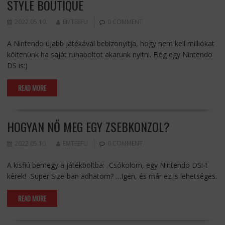
STYLE BOUTIQUE
2022.05.10.
EMTEEFU
0 COMMENT
A Nintendo újabb játékávál bebizonyítja, hogy nem kell milliókat
költenünk ha saját ruhaboltot akarunk nyitni. Elég egy Nintendo
DS is:)
READ MORE
HOGYAN NŐ MEG EGY ZSEBKONZOL?
2022.05.10.
EMTEEFU
0 COMMENT
A kisfiú bemegy a játékboltba: -Csókolom, egy Nintendo DSi-t
kérek! -Super Size-ban adhatom? …Igen, és már ez is lehetséges.
READ MORE