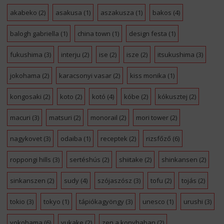
akabeko
(2)
asakusa
(1)
aszakusza
(1)
bakos
(4)
balogh gabriella
(1)
china town
(1)
design festa
(1)
fukushima
(3)
interju
(2)
ise
(2)
isze
(2)
itsukushima
(3)
jokohama
(2)
karacsonyi vasar
(2)
kiss monika
(1)
kongosaki
(2)
koto
(2)
kotó
(4)
kóbe
(2)
kókusztej
(2)
macuri
(3)
matsuri
(2)
monorail
(2)
mori tower
(2)
nagykovet
(3)
odaiba
(1)
receptek
(2)
rizsfőző
(6)
roppongi hills
(3)
sertéshús
(2)
shiitake
(2)
shinkansen
(2)
sinkanszen
(2)
sudy
(4)
szójaszósz
(3)
tofu
(2)
tojás
(2)
tokio
(3)
tokyo
(1)
tápiókagyöngy
(3)
unesco
(1)
urushi
(3)
yokohama
(6)
yukake
(2)
zen a konyhaban
(2)