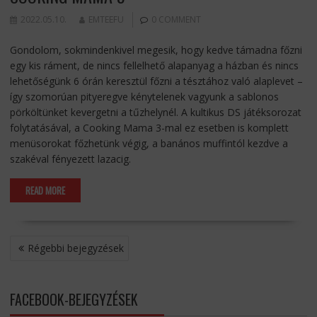
2022.05.10.
EMTEEFU
0 COMMENT
Gondolom, sokmindenkivel megesik, hogy kedve támadna főzni
egy kis ráment, de nincs fellelhető alapanyag a házban és nincs
lehetőségünk 6 órán keresztül főzni a tésztához való alaplevet –
így szomorúan pityeregve kénytelenek vagyunk a sablonos
pörköltünket kevergetni a tűzhelynél. A kultikus DS játéksorozat
folytatásával, a Cooking Mama 3-mal ez esetben is komplett
menüsorokat főzhetünk végig, a banános muffintól kezdve a
szakéval fényezett lazacig.
READ MORE
BEJEGYZÉS
Régebbi bejegyzések
NAVIGÁCIÓ
FACEBOOK-BEJEGYZÉSEK