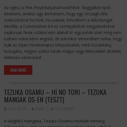
Az egész a Pink Floyd kutyáival kezd?dött. Nagyjából nyolc
lehettem, amikor úgy döntöttem, hogy egy Országh-féle
zsebszótárral ha törik, ha szakad, lefordítom a dalszöveget.
Később, a Commodore 64-es szerepjátékok megjelenésével
sajátosan ferde szókincsem alakult ki: egy pohár vizet még nem
tudtam volna kérni angolul, de bármikor elmondtam volna, hogy
írják az olyan mindennapos kifejezéseket, mint tűzsárkány,
buzogány, négyes szintű tünde mágus vagy ékkövekkel díszített
kétkezes varázskard.
READ MORE
TEZUKA OSAMU – HI NO TORI – TEZUKA
MANGÁK DS-EN (TESZT)
2022.05.10.
JOJAP
0 COMMENT
A világhírű mangaka, Tezuka Oszamu munkáit némileg