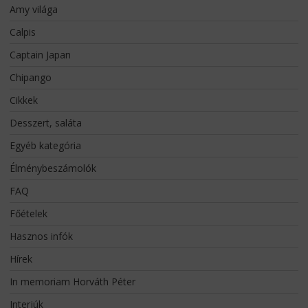
Amy világa
Calpis
Captain Japan
Chipango
Cikkek
Desszert, saláta
Egyéb kategória
Élménybeszámolók
FAQ
Főételek
Hasznos infók
Hírek
In memoriam Horváth Péter
Interjúk