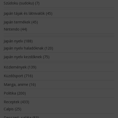
Szúdoku (sudoku)
(7)
Japán tájak és látnivalók
(45)
Japán termékek
(45)
Nintendo
(44)
Japán nyelv
(188)
Japán nyelv haladóknak
(120)
Japán nyelv kezdőknek
(75)
Közlemények
(139)
Küzdősport
(716)
Manga, anime
(16)
Politika
(200)
Receptek
(433)
Calpis
(25)
Desszert, saláta
(83)