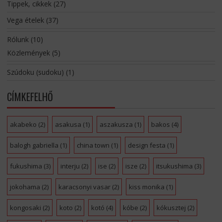
Tippek, cikkek
(27)
Vega ételek
(37)
Rólunk
(10)
Közlemények
(5)
Szúdoku (sudoku)
(1)
CÍMKEFELHŐ
akabeko
(2)
asakusa
(1)
aszakusza
(1)
bakos
(4)
balogh gabriella
(1)
china town
(1)
design festa
(1)
fukushima
(3)
interju
(2)
ise
(2)
isze
(2)
itsukushima
(3)
jokohama
(2)
karacsonyi vasar
(2)
kiss monika
(1)
kongosaki
(2)
koto
(2)
kotó
(4)
kóbe
(2)
kókusztej
(2)