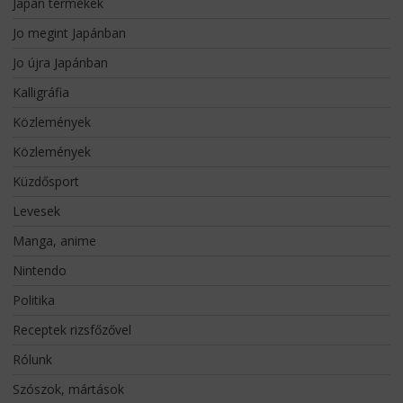
Japán termékek
Jo megint Japánban
Jo újra Japánban
Kalligráfia
Közlemények
Közlemények
Küzdősport
Levesek
Manga, anime
Nintendo
Politika
Receptek rizsfőzővel
Rólunk
Szószok, mártások