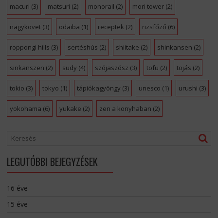
macuri
(3)
matsuri
(2)
monorail
(2)
mori tower
(2)
nagykovet
(3)
odaiba
(1)
receptek
(2)
rizsfőző
(6)
roppongi hills
(3)
sertéshús
(2)
shiitake
(2)
shinkansen
(2)
sinkanszen
(2)
sudy
(4)
szójaszósz
(3)
tofu
(2)
tojás
(2)
tokio
(3)
tokyo
(1)
tápiókagyöngy
(3)
unesco
(1)
urushi
(3)
yokohama
(6)
yukake
(2)
zen a konyhaban
(2)
LEGUTÓBBI BEJEGYZÉSEK
16 éve
15 éve