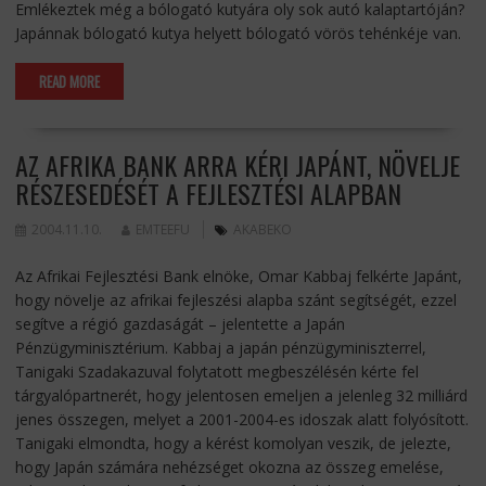
Emlékeztek még a bólogató kutyára oly sok autó kalaptartóján?
Japánnak bólogató kutya helyett bólogató vörös tehénkéje van.
READ MORE
AZ AFRIKA BANK ARRA KÉRI JAPÁNT, NÖVELJE
RÉSZESEDÉSÉT A FEJLESZTÉSI ALAPBAN
2004.11.10.
EMTEEFU
AKABEKO
Az Afrikai Fejlesztési Bank elnöke, Omar Kabbaj felkérte Japánt,
hogy növelje az afrikai fejleszési alapba szánt segítségét, ezzel
segítve a régió gazdaságát – jelentette a Japán
Pénzügyminisztérium. Kabbaj a japán pénzügyminiszterrel,
Tanigaki Szadakazuval folytatott megbeszélésén kérte fel
tárgyalópartnerét, hogy jelentosen emeljen a jelenleg 32 milliárd
jenes összegen, melyet a 2001-2004-es idoszak alatt folyósított.
Tanigaki elmondta, hogy a kérést komolyan veszik, de jelezte,
hogy Japán számára nehézséget okozna az összeg emelése,