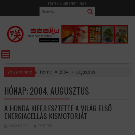
Skip
PÉNTEK, AUGUSZTUS 7, 2026
to
content
You are here
Home
2004
augusztus
HÓNAP:
2004. AUGUSZTUS
A HONDA KIFEJLESZTETTE A VILÁG ELSŐ
ENERGIACELLÁS KISMOTORJÁT
2004.08.29.
EMTEEFU