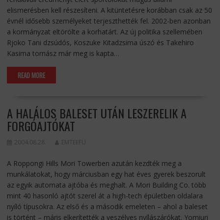
elismerésben kell részesíteni. A kitüntetésre korábban csak az 50
évnél idősebb személyeket terjeszthették fel. 2002-ben azonban
a kormányzat eltörölte a korhatárt. Az új politika szellemében
Rjoko Tani dzsúdós, Koszuke Kitadzsima úszó és Takehiro
Kasima tornász már meg is kapta…
READ MORE
A HALÁLOS BALESET UTÁN LESZERELIK A
FORGÓAJTÓKAT
2004.08.28.
EMTEEFU
A Roppongi Hills Mori Towerben azután kezdték meg a
munkálatokat, hogy márciusban egy hat éves gyerek beszorult
az egyik automata ajtóba és meghalt. A Mori Building Co. több
mint 40 hasonló ajtót szerel át a high-tech épületben oldalara
nyíló típusokra. Az első és a második emeleten – ahol a baleset
is történt – máris elkerítették a veszélyes nyílászárókat. Yomiuri