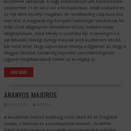
küzdelmek várhatóak. A nagy érdeklődéssel várt mérkőzésekre
szeptember 11-én kerül sor a Kisstadionban, tehát szabadtéren.
Ez rejt némi veszélyt magában, de remélhetőleg szép kora őszi
este lesz. A magyarok egy komplett hadsereget vonultatnak fel.
Erdei Zsolt világbajnoki címvédésre készül, mellette másik
világbajnokunk, Kótai Mihály is szorítóba lép. A nemrégen k.o.-
val debütáló Hidvégi György második profi küzdelmére készül,
bár most lehet, hogy sajnos kissé elvonja a figyelmét az, hogy a
Magyar Ökölvívó Szövetség beperelte szerződésszegésért.
Ugyanis megállapodásuk szerint az év végéig az…
READ MORE
ARANYOS MAJOROS
2004.08.29.
EMTEEFU
A kecskeméti birkózó kiválóság óriási sikert ért el! Öregbítve
hazája, a birkózás és a küzdősportok hírnevét, OLIMPIAI
BAJNOK lett! Majoros azt nyilatkozta könnyeivel küszködve,