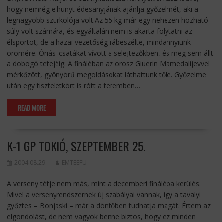
hogy nemrég elhunyt édesanyjának ajánlja győzelmét, aki a
legnagyobb szurkolója volt.Az 55 kg már egy nehezen hozható
súly volt számára, és egyáltalán nem is akarta folytatni az
élsportot, de a hazai vezetőség rábeszélte, mindannyiunk
örömére. Óriási csatákat vívott a selejtezőkben, és meg sem állt
a dobogó tetejéig. A fináléban az orosz Giuerin Mamedalijevvel
mérkőzött, gyönyörű megoldásokat láthattunk tőle. Győzelme
után egy tiszteletkört is rótt a teremben…
READ MORE
K-1 GP TOKIÓ, SZEPTEMBER 25.
2004.08.29.
EMTEEFU
A verseny tétje nem más, mint a decemberi fináléba kerülés.
Mivel a versenyrendszernek új szabályai vannak, így a tavalyi
győztes – Bonjaski – már a döntőben tudhatja magát. Értem az
elgondolást, de nem vagyok benne biztos, hogy ez minden