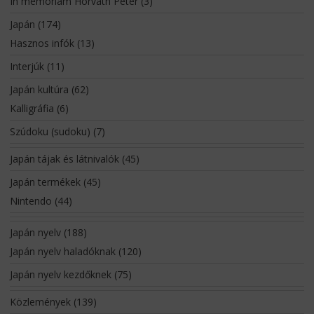
In memoriam Horváth Péter
(3)
Japán
(174)
Hasznos infók
(13)
Interjúk
(11)
Japán kultúra
(62)
Kalligráfia
(6)
Szúdoku (sudoku)
(7)
Japán tájak és látnivalók
(45)
Japán termékek
(45)
Nintendo
(44)
Japán nyelv
(188)
Japán nyelv haladóknak
(120)
Japán nyelv kezdőknek
(75)
Közlemények
(139)