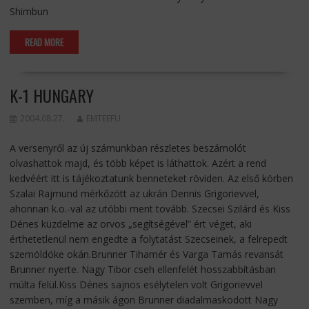
Shimbun
READ MORE
K-1 HUNGARY
2004.08.27.
EMTEEFU
A versenyről az új számunkban részletes beszámolót
olvashattok majd, és több képet is láthattok. Azért a rend
kedvéért itt is tájékoztatunk benneteket röviden. Az első körben
Szalai Rajmund mérkőzött az ukrán Dennis Grigorievvel,
ahonnan k.o.-val az utóbbi ment tovább. Szecsei Szilárd és Kiss
Dénes küzdelme az orvos „segítségével” ért véget, aki
érthetetlenül nem engedte a folytatást Szecseinek, a felrepedt
szemöldöke okán.Brunner Tihamér és Varga Tamás revansát
Brunner nyerte. Nagy Tibor cseh ellenfelét hosszabbításban
múlta felül.Kiss Dénes sajnos esélytelen volt Grigorievvel
szemben, míg a másik ágon Brunner diadalmaskodott Nagy