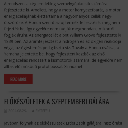
A rendszert a cég eredetileg személygépkocsik számára
fejlesztette ki. Amellett, hogy a motor környezetbarát, a motor
energiacellájának élettartama a hagyományos cellák négy-
ötszöröse. A Honda szerint az új termék fejlesztését még nem
fejezték be, így egyelőre nem tudják megmondani, mikortól
fogják árulni. Az energiacellát a brit William Grove fejlesztette ki
1839-ben. Az áramfejlesztést a hidrogén és az oxigén reakciója
végzi, az égésternék pedig tiszta víz. Tavaly a Honda riválisa, a
Yamaha jelentette be, hogy fejleszteni kezdték az első
energiacellás rendszert a kismotorok számára, de egyelőre nem
álltak elő működő prototípussal. Xinhuanet
READ MORE
ELŐKÉSZÜLETEK A SZEPTEMBERI GÁLÁRA
2004.08.29.
EMTEEFU
Javában folynak az előkészületek Erdei Zsolt gálájára, hisz óriási