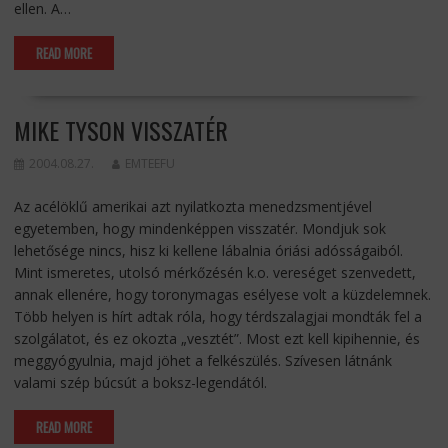
ellen. A…
READ MORE
MIKE TYSON VISSZATÉR
2004.08.27.
EMTEEFU
Az acélöklű amerikai azt nyilatkozta menedzsmentjével
egyetemben, hogy mindenképpen visszatér. Mondjuk sok
lehetősége nincs, hisz ki kellene lábalnia óriási adósságaiból.
Mint ismeretes, utolsó mérkőzésén k.o. vereséget szenvedett,
annak ellenére, hogy toronymagas esélyese volt a küzdelemnek.
Több helyen is hírt adtak róla, hogy térdszalagjai mondták fel a
szolgálatot, és ez okozta „vesztét”. Most ezt kell kipihennie, és
meggyógyulnia, majd jöhet a felkészülés. Szívesen látnánk
valami szép búcsút a boksz-legendától.
READ MORE