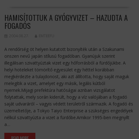
HAMISÍTOTTUK A GYÓGYVIZET – HAZUDTA A
FOGADÓS
2004.08.27.
EMTEEFU
A rendőrség öt helyen kutatott bizonyíték után a Szakunami
onszen nevű japán stílusú fogadóban. Gyanújuk szerint
illegálisan szivattyúztak vizet egy hőforrásból a fürdőjükbe. A
helyi hoteleket tömörítő egyesület egy héttel korábban
megkérdezte a tulajdonost, aki azt állította, hogy saját maguk
melegítik a vizet, amelyet egy másik, legális kútból
nyernek.Mijagi prefektúra hatóságai aznban vizsgálatot
folytattak, mely során kiderült, hogy a víz valójában a fogadó
saját udvaráról – vagyis védett területről származik. A fogadó és
üzemeltetője, a Tokyo Taiyo Enterprise a szükséges engedélyek
nélkül szivattyúzta a vizet a fürdőbe.Amikor 1995-ben megnyílt
a…
READ MORE