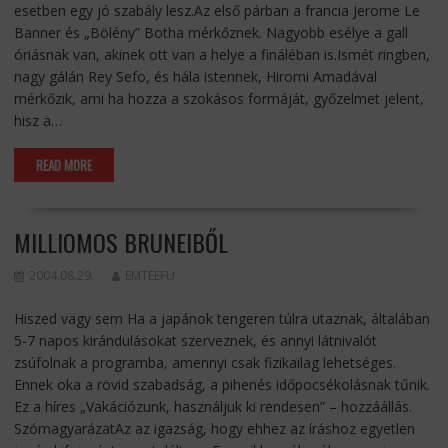
esetben egy jó szabály lesz.Az első párban a francia Jerome Le
Banner és „Bölény” Botha mérkőznek. Nagyobb esélye a gall
óriásnak van, akinek ott van a helye a fináléban is.Ismét ringben,
nagy gálán Rey Sefo, és hála istennek, Hiromi Amadával
mérkőzik, ami ha hozza a szokásos formáját, győzelmet jelent,
hisz a…
READ MORE
MILLIOMOS BRUNEIBŐL
2004.08.29.
EMTEEFU
Hiszed vagy sem Ha a japánok tengeren túlra utaznak, általában
5-7 napos kirándulásokat szerveznek, és annyi látnivalót
zsúfolnak a programba, amennyi csak fizikailag lehetséges.
Ennek oka a rövid szabadság, a pihenés időpocsékolásnak tűnik.
Ez a híres „Vakációzunk, használjuk ki rendesen” – hozzáállás.
SzómagyarázatAz az igazság, hogy ehhez az íráshoz egyetlen