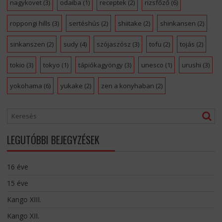
nagykovet
(3)
odaiba
(1)
receptek
(2)
rizsfőző
(6)
roppongi hills
(3)
sertéshús
(2)
shiitake
(2)
shinkansen
(2)
sinkanszen
(2)
sudy
(4)
szójaszósz
(3)
tofu
(2)
tojás
(2)
tokio
(3)
tokyo
(1)
tápiókagyöngy
(3)
unesco
(1)
urushi
(3)
yokohama
(6)
yukake
(2)
zen a konyhaban
(2)
LEGUTÓBBI BEJEGYZÉSEK
16 éve
15 éve
Kango XIII.
Kango XII.