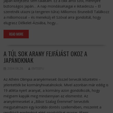
japán kifejezést sem találtam. Ez a cikk arról szól, mennyire
biztonságos Japán… A nap mondásaKaigai e ikitaideszu – El
szeretnék utazni (a tengeren túlra) Milliomos Bruneiből Találkozz
a milliomossal – és menekülj el! Szóval arra gondoltál, hogy
elugrasz Délkelet-Ázsiába, hogy…
READ MORE
A TÚL SOK ARANY FEJFÁJÁST OKOZ A
JAPÁNOKNAK
2004.08.28.
EMTEEFU
Az Athéni Olimpia aranyérmeseit ősszel tervezik kitüntetni –
jelentették be kormányhivatalnokok. Mivel azonban már eddig is
19 atléta nyert aranyat, a kormány azon gondolkozik, hogy
mégsem kapják meg mindannyian az elismerést. Az
aranyérmeseket a „Bíbor Szalag Éremmel” tervezték
megjutalmazni egy korábbi döntés szellemében, miszerint a
rendkívüli eredményt elért sportolókat magas állami