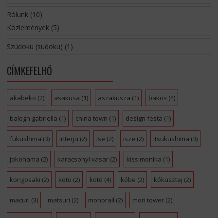
Rólunk
(10)
Közlemények
(5)
Szúdoku (sudoku)
(1)
CÍMKEFELHŐ
akabeko
(2)
asakusa
(1)
aszakusza
(1)
bakos
(4)
balogh gabriella
(1)
china town
(1)
design festa
(1)
fukushima
(3)
interju
(2)
ise
(2)
isze
(2)
itsukushima
(3)
jokohama
(2)
karacsonyi vasar
(2)
kiss monika
(1)
kongosaki
(2)
koto
(2)
kotó
(4)
kóbe
(2)
kókusztej
(2)
macuri
(3)
matsuri
(2)
monorail
(2)
mori tower
(2)