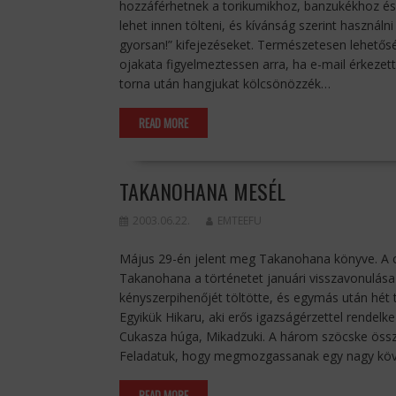
hozzáférhetnek a torikumikhoz, banzukékhoz és
lehet innen tölteni, és kívánság szerint használ
gyorsan!” kifejezéseket. Természetesen lehetőség
ojakata figyelmeztessen arra, ha e-mail érkezet
torna után hangjukat kölcsönözzék…
READ MORE
TAKANOHANA MESÉL
2003.06.22.
EMTEEFU
Május 29-én jelent meg Takanohana könyve. A cí
Takanohana a történetet januári visszavonulása 
kényszerpihenőjét töltötte, és egymás után hét t
Egyikük Hikaru, aki erős igazságérzettel rendelke
Cukasza húga, Mikadzuki. A három szöcske össz
Feladatuk, hogy megmozgassanak egy nagy követ,
READ MORE