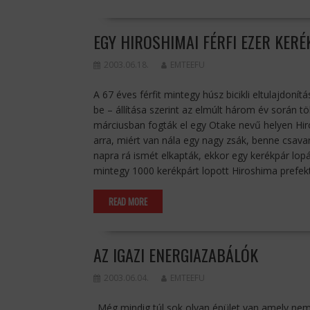
EGY HIROSHIMAI FÉRFI EZER KER
2003.06.18.
EMTEEFU
A 67 éves férfit mintegy húsz bicikli eltulajdoní
be – állítása szerint az elmúlt három év során tö
márciusban fogták el egy Otake nevű helyen Hir
arra, miért van nála egy nagy zsák, benne csava
napra rá ismét elkapták, ekkor egy kerékpár lop
mintegy 1000 kerékpárt lopott Hiroshima prefe
READ MORE
AZ IGAZI ENERGIAZABÁLÓK
2003.06.04.
EMTEEFU
„Még mindig túl sok olyan épület van amely nem 