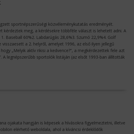
E
végzett sportnépszerűségi közvéleménykutatás eredményét.
t kérdeztek meg, a kérdésekre többféle választ is lehetett adni. A
: 1. Baseball 60%2. Labdarúgás 28,6%3. Szumó 22,9%4. Golf
sszaesett a 2. helyről, amelyet 1996, az első ilyen jellegű
hogy „Melyik aktív rikisi a kedvence?”, a megkérdezettek fele azt
A legnépszerűbb sportolók listáján (az elsőt 1993-ban állították
 ojakata hangján is képesek a hívásokra figyelmeztetni, illetve
bilon elérhető weboldala, ahol a kíváncsi érdeklődők