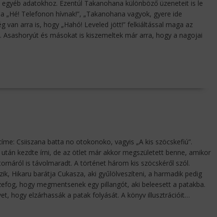
 egyéb adatokhoz. Ezentúl Takanohana különböző üzeneteit is le
ni a „Hé! Telefonon hívnak!”, „Takanohana vagyok, gyere ide
 van arra is, hogy „Hahó! Leveled jött!” felkiáltással maga az
t. Asashoryút és másokat is kiszemeltek már arra, hogy a nagojai
me: Csiiszana batta no otokonoko, vagyis „A kis szöcskefiú”.
után kezdte írni, de az ötlet már akkor megszületett benne, amikor
ornáról is távolmaradt. A történet három kis szöcskéről szól.
zik, Hikaru barátja Cukasza, aki gyűlölveszíteni, a harmadik pedig
efog, hogy megmentsenek egy pillangót, aki beleesett a patakba.
 hogy elzárhassák a patak folyását. A könyv illusztrációit…