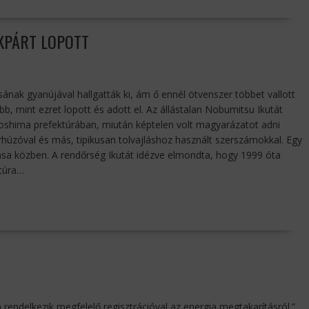
ÉKPÁRT LOPOTT
tásának gyanújával hallgatták ki, ám ő ennél ötvenszer többet vallott
bb, mint ezret lopott és adott el. Az állástalan Nobumitsu Ikutát
oshima prefektúrában, miután képtelen volt magyarázatot adni
rhúzóval és más, tipikusan tolvajláshoz használt szerszámokkal. Egy
ása közben. A rendőrség Ikutát idézve elmondta, hogy 1999 óta
ktúra…
rendelkezik megfelelő regisztrációval az energia megtakarításról.”