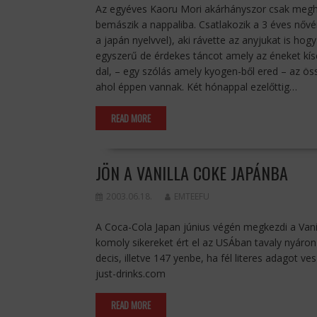
Az egyéves Kaoru Mori akárhányszor csak meghal
bemászik a nappaliba. Csatlakozik a 3 éves nő
a japán nyelvvel), aki rávette az anyjukat is h
egyszerű de érdekes táncot amely az éneket kísé
dal, – egy szólás amely kyogen-ből ered – az ö
ahol éppen vannak. Két hónappal ezelőttig…
READ MORE
JÖN A VANILLA COKE JAPÁNBA
2003.06.18.
EMTEEFU
A Coca-Cola Japan június végén megkezdi a Vanill
komoly sikereket ért el az USÁban tavaly nyáron
decis, illetve 147 yenbe, ha fél literes adagot ve
just-drinks.com
READ MORE