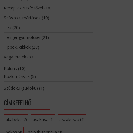
Receptek rizsfőzővel
(18)
Szószok, mártások
(19)
Tea
(20)
Tenger gyümölcsei
(21)
Tippek, cikkek
(27)
Vega ételek
(37)
Rólunk
(10)
Közlemények
(5)
Szúdoku (sudoku)
(1)
CÍMKEFELHŐ
akabeko
(2)
asakusa
(1)
aszakusza
(1)
bakos
(4)
balogh gabriella
(1)