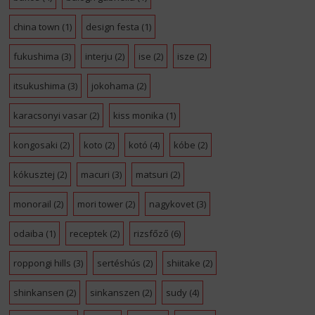
china town
(1)
design festa
(1)
fukushima
(3)
interju
(2)
ise
(2)
isze
(2)
itsukushima
(3)
jokohama
(2)
karacsonyi vasar
(2)
kiss monika
(1)
kongosaki
(2)
koto
(2)
kotó
(4)
kóbe
(2)
kókusztej
(2)
macuri
(3)
matsuri
(2)
monorail
(2)
mori tower
(2)
nagykovet
(3)
odaiba
(1)
receptek
(2)
rizsfőző
(6)
roppongi hills
(3)
sertéshús
(2)
shiitake
(2)
shinkansen
(2)
sinkanszen
(2)
sudy
(4)