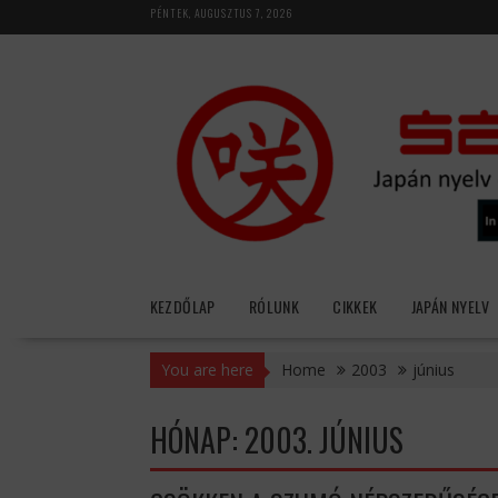
Skip
PÉNTEK, AUGUSZTUS 7, 2026
to
content
KEZDŐLAP
RÓLUNK
CIKKEK
JAPÁN NYELV
You are here
Home
2003
június
HÓNAP:
2003. JÚNIUS