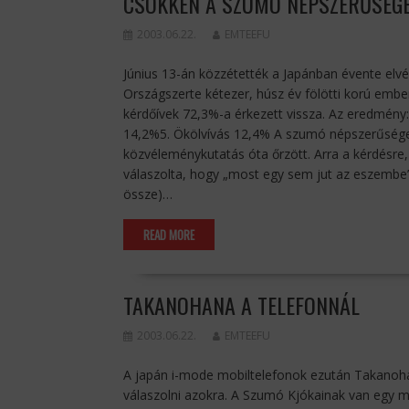
CSÖKKEN A SZUMÓ NÉPSZERŰSÉG
2003.06.22.
EMTEEFU
Június 13-án közzétették a Japánban évente el
Országszerte kétezer, húsz év fölötti korú ember
kérdőívek 72,3%-a érkezett vissza. Az eredmény
14,2%5. Ökölvívás 12,4% A szumó népszerűsége vi
közvéleménykutatás óta őrzött. Arra a kérdésre, 
válaszolta, hogy „most egy sem jut az eszembe”. 
össze)…
READ MORE
TAKANOHANA A TELEFONNÁL
2003.06.22.
EMTEEFU
A japán i-mode mobiltelefonok ezután Takanohana
válaszolni azokra. A Szumó Kjókainak van egy mo