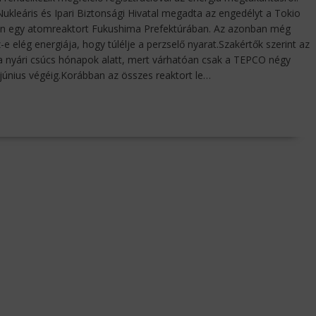
ukleáris és Ipari Biztonsági Hivatal megadta az engedélyt a Tokio
son egy atomreaktort Fukushima Prefektúrában. Az azonban még
e elég energiája, hogy túlélje a perzselő nyarat.Szakértők szerint az
 a nyári csúcs hónapok alatt, mert várhatóan csak a TEPCO négy
 június végéig.Korábban az összes reaktort le…