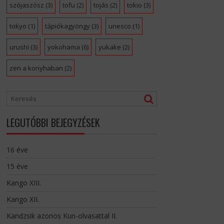
szójaszósz
(3)
tofu
(2)
tojás
(2)
tokio
(3)
tokyo
(1)
tápiókagyöngy
(3)
unesco
(1)
urushi
(3)
yokohama
(6)
yukake
(2)
zen a konyhaban
(2)
LEGUTÓBBI BEJEGYZÉSEK
16 éve
15 éve
Kango XIII.
Kango XII.
Kandzsik azonos Kun-olvasattal II.