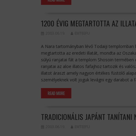
1200 ÉVIG MEGTARTOTTA AZ ILLAT
2003.06.19.
EMTEEFU
A Nara tartományban lévő Todaiji templomban lé
megtartotta az eredeti illatát, mondta az Osza
súlyú ranjatai fát a templom Shosoin termében őr
ranjatai az aloe illatos fafajhoz tartozik és való
illatot áraszt amely nagyon értékes füstölő ala
személyeknek volt joguk levágni egy darabot a f
READ MORE
TRADICIONÁLIS JAPÁNT TANÍTANI 
2003.06.19.
EMTEEFU