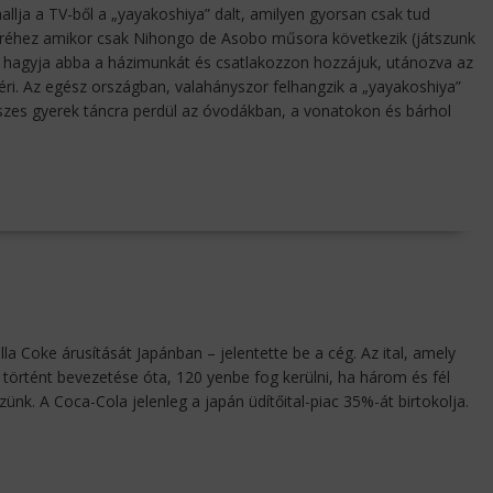
lja a TV-ből a „yayakoshiya” dalt, amilyen gyorsan csak tud
véréhez amikor csak Nihongo de Asobo műsora következik (játszunk
ogy hagyja abba a házimunkát és csatlakozzon hozzájuk, utánozva az
ri. Az egész országban, valahányszor felhangzik a „yayakoshiya”
sszes gyerek táncra perdül az óvodákban, a vonatokon és bárhol
a Coke árusítását Japánban – jelentette be a cég. Az ital, amely
 történt bevezetése óta, 120 yenbe fog kerülni, ha három és fél
szünk. A Coca-Cola jelenleg a japán üdítőital-piac 35%-át birtokolja.