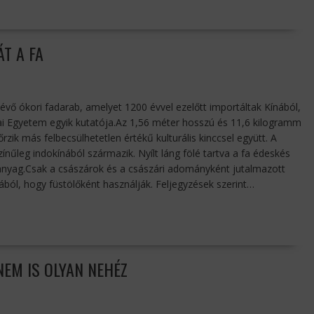
ÁT A FA
vő ókori fadarab, amelyet 1200 évvel ezelőtt importáltak Kínából,
kai Egyetem egyik kutatója.Az 1,56 méter hosszú és 11,6 kilogramm
zik más felbecsülhetetlen értékű kulturális kinccsel együtt. A
színűleg indokínából származik. Nyílt láng fölé tartva a fa édeskés
panyag.Csak a császárok és a császári adományként jutalmazott
ából, hogy füstölőként használják. Feljegyzések szerint…
NEM IS OLYAN NEHÉZ