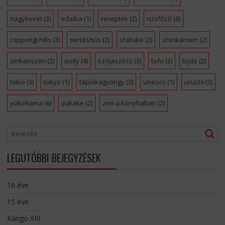
nagykovet
(3)
odaiba
(1)
receptek
(2)
rizsfőző
(6)
roppongi hills
(3)
sertéshús
(2)
shiitake
(2)
shinkansen
(2)
sinkanszen
(2)
sudy
(4)
szójaszósz
(3)
tofu
(2)
tojás
(2)
tokio
(3)
tokyo
(1)
tápiókagyöngy
(3)
unesco
(1)
urushi
(3)
yokohama
(6)
yukake
(2)
zen a konyhaban
(2)
LEGUTÓBBI BEJEGYZÉSEK
16 éve
15 éve
Kango XIII.