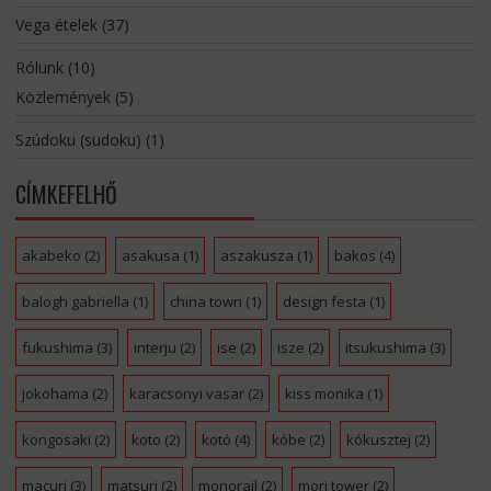
Vega ételek
(37)
Rólunk
(10)
Közlemények
(5)
Szúdoku (sudoku)
(1)
CÍMKEFELHŐ
akabeko
(2)
asakusa
(1)
aszakusza
(1)
bakos
(4)
balogh gabriella
(1)
china town
(1)
design festa
(1)
fukushima
(3)
interju
(2)
ise
(2)
isze
(2)
itsukushima
(3)
jokohama
(2)
karacsonyi vasar
(2)
kiss monika
(1)
kongosaki
(2)
koto
(2)
kotó
(4)
kóbe
(2)
kókusztej
(2)
macuri
(3)
matsuri
(2)
monorail
(2)
mori tower
(2)