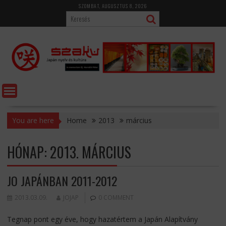
Skip
SZOMBAT, AUGUSZTUS 8, 2026
to
content
You are here
Home
2013
március
HÓNAP:
2013. MÁRCIUS
JO JAPÁNBAN 2011-2012
2013.03.09.
JOJAP
0 COMMENT
Tegnap pont egy éve, hogy hazatértem a Japán Alapítvány