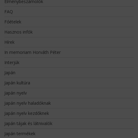
Élménybeszámolók
FAQ
Főételek
Hasznos infók
Hírek
In memoriam Horváth Péter
Interjúk
Japán
Japán kultúra
Japán nyelv
Japán nyelv haladóknak
Japán nyelv kezdőknek
Japán tájak és látnivalók
Japán termékek