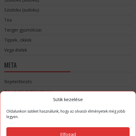
Szúdoku (sudoku)
Tea
Tenger gyümölcsei
Tippek, cikkek
Vega ételek
META
Bejelentkezés
Bejegyzések hírcsatorna
Sütik kezelése
Hozzászólások hírcsatorna
WordPress Magyarország
Oldalunkon sütiket használunk, hogy az olvasói élményetek még jobb
legyen.
Elfogad