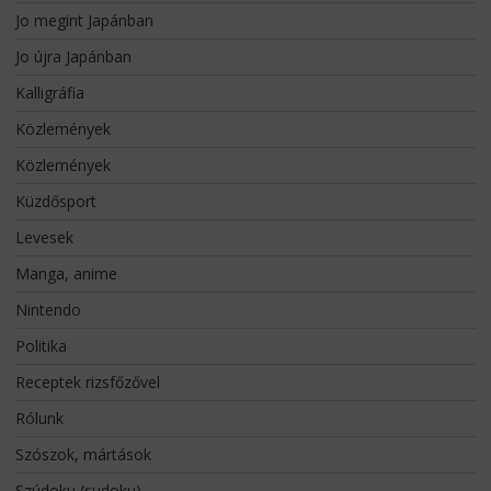
Jo megint Japánban
Jo újra Japánban
Kalligráfia
Közlemények
Közlemények
Küzdősport
Levesek
Manga, anime
Nintendo
Politika
Receptek rizsfőzővel
Rólunk
Szószok, mártások
Szúdoku (sudoku)