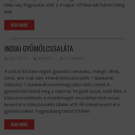
télen várj fogyasztás el?tt 2-3 napot. H?t?ben két-három hétig
eláll.
READ MORE
INDIAI GYÜMÖLCSSALÁTA
2022.05.10.
EMTEEFU
0 COMMENT
4 csésze kockára vágott gyümölcs (ananász, mangó, alma,
körte, ami csak van) 4 kanál kókuszreszelék 1 teáskanál
chiliszósz 1 teáskanál mustármag cukor ízlés szerint A
gyümölcsöt hintsd meg a cukorral, forgasd össze, tedd félre. A
kókuszreszeléketés a mustármagot mozsárban törd össze,
keverd el a chiliszósszalés tálalás el?tt fél órával keverd el a
gyümölcsökkel. Fogyasztásig tartsd h?t?ben.
READ MORE