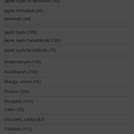
Japán tájak és látnivalók
(45)
Japán termékek
(45)
Nintendo
(44)
Japán nyelv
(188)
Japán nyelv haladóknak
(120)
Japán nyelv kezdőknek
(75)
Közlemények
(139)
Küzdősport
(716)
Manga, anime
(16)
Politika
(200)
Receptek
(433)
Calpis
(25)
Desszert, saláta
(83)
Főételek
(113)