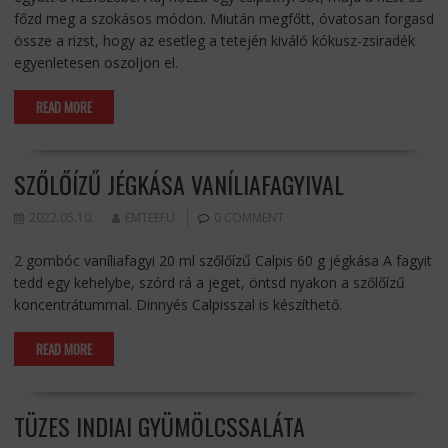
főzd meg a szokásos módon. Miután megfőtt, óvatosan forgasd
össze a rizst, hogy az esetleg a tetején kiváló kókusz-zsiradék
egyenletesen oszoljon el.
READ MORE
SZŐLŐÍZŰ JÉGKÁSA VANÍLIAFAGYIVAL
2022.05.10.
EMTEEFU
0 COMMENT
2 gombóc vaníliafagyi 20 ml szőlőízű Calpis 60 g jégkása A fagyit
tedd egy kehelybe, szórd rá a jeget, öntsd nyakon a szőlőízű
koncentrátummal. Dinnyés Calpisszal is készíthető.
READ MORE
TÜZES INDIAI GYÜMÖLCSSALÁTA