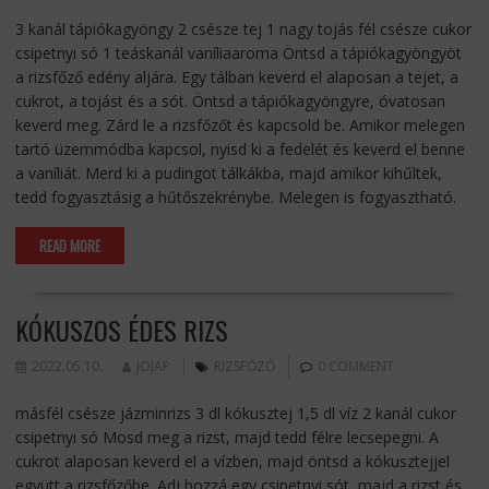
3 kanál tápiókagyöngy 2 csésze tej 1 nagy tojás fél csésze cukor
csipetnyi só 1 teáskanál vaníliaaroma Öntsd a tápiókagyöngyöt
a rizsfőző edény aljára. Egy tálban keverd el alaposan a tejet, a
cukrot, a tojást és a sót. Öntsd a tápiókagyöngyre, óvatosan
keverd meg. Zárd le a rizsfőzőt és kapcsold be. Amikor melegen
tartó üzemmódba kapcsol, nyisd ki a fedelét és keverd el benne
a vaníliát. Merd ki a pudingot tálkákba, majd amikor kihűltek,
tedd fogyasztásig a hűtőszekrénybe. Melegen is fogyasztható.
READ MORE
KÓKUSZOS ÉDES RIZS
2022.05.10.
JOJAP
RIZSFŐZŐ
0 COMMENT
másfél csésze jázminrizs 3 dl kókusztej 1,5 dl víz 2 kanál cukor
csipetnyi só Mosd meg a rizst, majd tedd félre lecsepegni. A
cukrot alaposan keverd el a vízben, majd öntsd a kókusztejjel
együtt a rizsfőzőbe. Adj hozzá egy csipetnyi sót, majd a rizst és