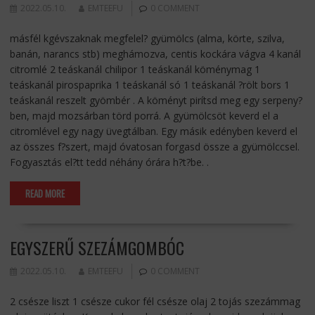
2022.05.10.
EMTEEFU
0 COMMENT
másfél kgévszaknak megfelel? gyümölcs (alma, körte, szilva,
banán, narancs stb) meghámozva, centis kockára vágva 4 kanál
citromlé 2 teáskanál chilipor 1 teáskanál köménymag 1
teáskanál pirospaprika 1 teáskanál só 1 teáskanál ?rölt bors 1
teáskanál reszelt gyömbér . A köményt pirítsd meg egy serpeny?
ben, majd mozsárban törd porrá. A gyümölcsöt keverd el a
citromlével egy nagy üvegtálban. Egy másik edényben keverd el
az összes f?szert, majd óvatosan forgasd össze a gyümölccsel.
Fogyasztás el?tt tedd néhány órára h?t?be. .
READ MORE
EGYSZERŰ SZEZÁMGOMBÓC
2022.05.10.
EMTEEFU
0 COMMENT
2 csésze liszt 1 csésze cukor fél csésze olaj 2 tojás szezámmag