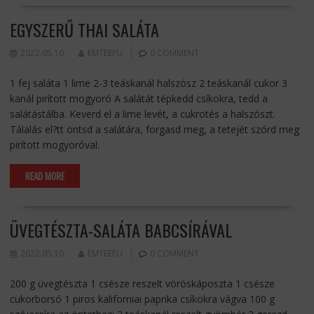
EGYSZERŰ THAI SALÁTA
2022.05.10.
EMTEEFU
0 COMMENT
1 fej saláta 1 lime 2-3 teáskanál halszósz 2 teáskanál cukor 3
kanál pirított mogyoró A salátát tépkedd csíkokra, tedd a
salátástálba. Keverd el a lime levét, a cukrotés a halszószt.
Tálalás el?tt öntsd a salátára, forgasd meg, a tetejét szórd meg
pirított mogyoróval.
READ MORE
ÜVEGTÉSZTA-SALÁTA BABCSÍRÁVAL
2022.05.10.
EMTEEFU
0 COMMENT
200 g üvegtészta 1 csésze reszelt vöröskáposzta 1 csésze
cukorborsó 1 piros kaliforniai paprika csíkokra vágva 100 g