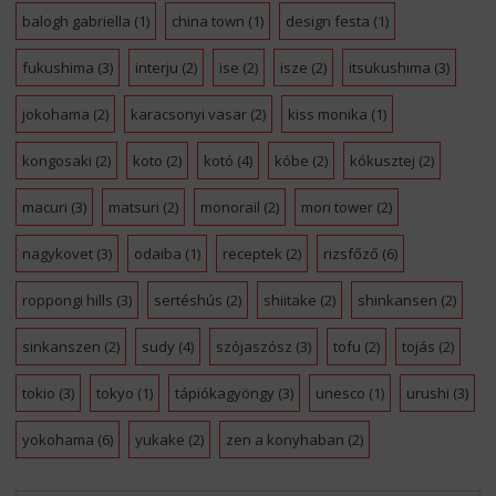
balogh gabriella
(1)
china town
(1)
design festa
(1)
fukushima
(3)
interju
(2)
ise
(2)
isze
(2)
itsukushima
(3)
jokohama
(2)
karacsonyi vasar
(2)
kiss monika
(1)
kongosaki
(2)
koto
(2)
kotó
(4)
kóbe
(2)
kókusztej
(2)
macuri
(3)
matsuri
(2)
monorail
(2)
mori tower
(2)
nagykovet
(3)
odaiba
(1)
receptek
(2)
rizsfőző
(6)
roppongi hills
(3)
sertéshús
(2)
shiitake
(2)
shinkansen
(2)
sinkanszen
(2)
sudy
(4)
szójaszósz
(3)
tofu
(2)
tojás
(2)
tokio
(3)
tokyo
(1)
tápiókagyöngy
(3)
unesco
(1)
urushi
(3)
yokohama
(6)
yukake
(2)
zen a konyhaban
(2)