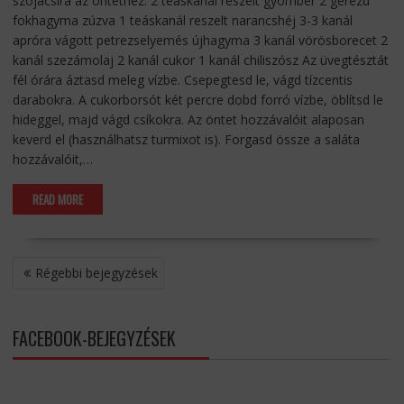
szójacsíra az öntethez: 2 teáskanál reszelt gyömbér 2 gerezd
fokhagyma zúzva 1 teáskanál reszelt narancshéj 3-3 kanál
apróra vágott petrezselyemés újhagyma 3 kanál vörösborecet 2
kanál szezámolaj 2 kanál cukor 1 kanál chiliszósz Az üvegtésztát
fél órára áztasd meleg vízbe. Csepegtesd le, vágd tízcentis
darabokra. A cukorborsót két percre dobd forró vízbe, öblítsd le
hideggel, majd vágd csíkokra. Az öntet hozzávalóit alaposan
keverd el (használhatsz turmixot is). Forgasd össze a saláta
hozzávalóit,…
READ MORE
BEJEGYZÉS
Régebbi bejegyzések
NAVIGÁCIÓ
FACEBOOK-BEJEGYZÉSEK