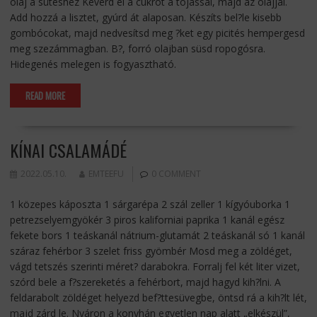
olaj a sütéshez Keverd el a cukrot a tojással, majd az olajjal.
Add hozzá a lisztet, gyúrd át alaposan. Készíts bel?le kisebb
gombócokat, majd nedvesítsd meg ?ket egy picités hempergesd
meg szezámmagban. B?, forró olajban süsd ropogósra.
Hidegenés melegen is fogyasztható.
READ MORE
KÍNAI CSALAMÁDÉ
2022.05.10.
EMTEEFU
0 COMMENT
1 közepes káposzta 1 sárgarépa 2 szál zeller 1 kígyóuborka 1
petrezselyemgyökér 3 piros kaliforniai paprika 1 kanál egész
fekete bors 1 teáskanál nátrium-glutamát 2 teáskanál só 1 kanál
száraz fehérbor 3 szelet friss gyömbér Mosd meg a zöldéget,
vágd tetszés szerinti méret? darabokra. Forralj fel két liter vizet,
szórd bele a f?szereketés a fehérbort, majd hagyd kih?lni. A
feldarabolt zöldéget helyezd bef?ttesüvegbe, öntsd rá a kih?lt lét,
majd zárd le. Nyáron a konyhán egyetlen nap alatt „elkészül”,