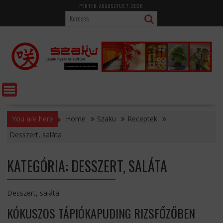
Skip
PÉNTEK, AUGUSZTUS 7, 2026
to
content
You are here
Home
Szaku
Receptek
Desszert, saláta
KATEGÓRIA:
DESSZERT, SALÁTA
Desszert, saláta
KÓKUSZOS TÁPIÓKAPUDING RIZSFŐZŐBEN