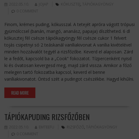
2022.05.10.
JOJAP
KÓKUSZTEJ
,
TÁPIÓKAGYÖNGY
0 COMMENT
Finom, krémes puding, kókusszal. A tetejét apróra vágott trópusi
gyümölccsel (banán, mangó, ananász, papaja) díszítheted. 6 dl
kókusztej fél csésze tápiókagyöngy fél csésze cukor 1 felvert
tojás csipetnyi só 2 teáskanál vaníliakivonat A vanília kivételével
minden hozzávalót tegyél a rizsfőzőbe. Keverd el alaposan. Zárd
le a fedőt, kapcsold ba a „Cook” fokozatot. Tízpercenként nyisd
ki és óvatosan kevergesd meg, majd zárd vissza. Amikor a főző
melegen tartó fokozatba kapcsol, keverd el benne
vaníliakivonatot. Öntsd szét a pudingot csészékbe. Hagyd kihűlni.
READ MORE
TÁPIÓKAPUDING RIZSFŐZŐBEN
2022.05.10.
EMTEEFU
RIZSFŐZŐ
,
TÁPIÓKAGYÖNGY
0 COMMENT