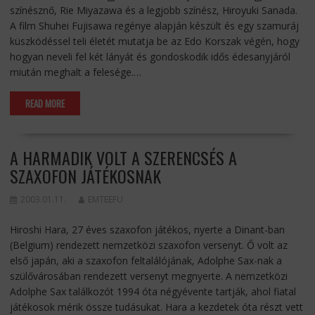
színésznő, Rie Miyazawa és a legjobb színész, Hiroyuki Sanada.
A film Shuhei Fujisawa regénye alapján készült és egy szamuráj
küszködéssel teli életét mutatja be az Edo Korszak végén, hogy
hogyan neveli fel két lányát és gondoskodik idős édesanyjáról
miután meghalt a felesége.…
READ MORE
A HARMADIK VOLT A SZERENCSÉS A
SZAXOFON JÁTÉKOSNAK
2003.01.11.
EMTEEFU
Hiroshi Hara, 27 éves szaxofon játékos, nyerte a Dinant-ban
(Belgium) rendezett nemzetközi szaxofon versenyt. Ő volt az
első japán, aki a szaxofon feltalálójának, Adolphe Sax-nak a
szülővárosában rendezett versenyt megnyerte. A nemzetközi
Adolphe Sax találkozót 1994 óta négyévente tartják, ahol fiatal
játékosok mérik össze tudásukat. Hara a kezdetek óta részt vett