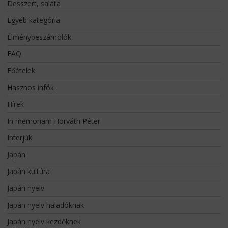
Desszert, saláta
Egyéb kategória
Élménybeszámolók
FAQ
Főételek
Hasznos infók
Hírek
In memoriam Horváth Péter
Interjúk
Japán
Japán kultúra
Japán nyelv
Japán nyelv haladóknak
Japán nyelv kezdőknek