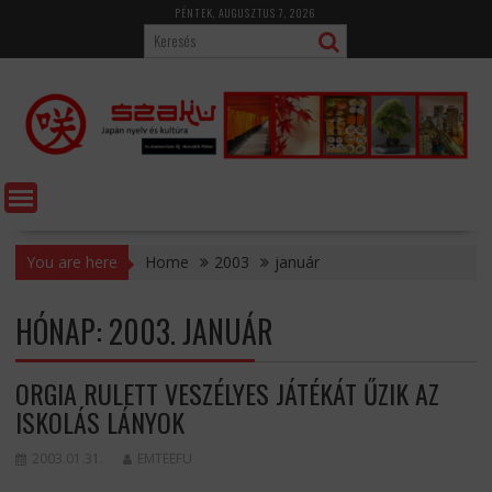
Skip
PÉNTEK, AUGUSZTUS 7, 2026
to
content
You are here
Home
2003
január
HÓNAP:
2003. JANUÁR
ORGIA RULETT VESZÉLYES JÁTÉKÁT ŰZIK AZ
ISKOLÁS LÁNYOK
2003.01.31.
EMTEEFU