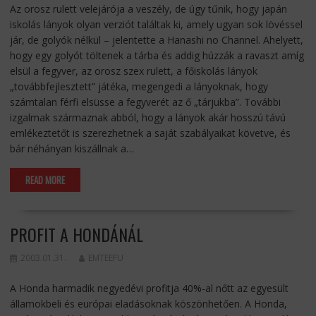
Az orosz rulett velejárója a veszély, de úgy tűnik, hogy japán
iskolás lányok olyan verziót találtak ki, amely ugyan sok lövéssel
jár, de golyók nélkül – jelentette a Hanashi no Channel. Ahelyett,
hogy egy golyót töltenek a tárba és addig húzzák a ravaszt amíg
elsül a fegyver, az orosz szex rulett, a főiskolás lányok
„továbbfejlesztett” játéka, megengedi a lányoknak, hogy
számtalan férfi elsüsse a fegyverét az ő „tárjukba”. További
izgalmak származnak abból, hogy a lányok akár hosszú távú
emlékeztetőt is szerezhetnek a saját szabályaikat követve, és
bár néhányan kiszállnak a…
READ MORE
PROFIT A HONDÁNÁL
2003.01.31.
EMTEEFU
A Honda harmadik negyedévi profitja 40%-al nőtt az egyesült
államokbeli és európai eladásoknak köszönhetően. A Honda,