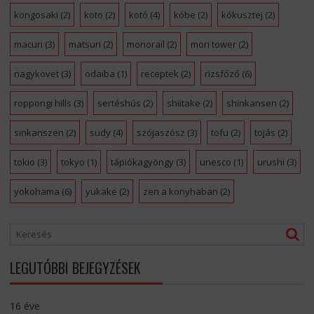
kongosaki
(2)
koto
(2)
kotó
(4)
kóbe
(2)
kókusztej
(2)
macuri
(3)
matsuri
(2)
monorail
(2)
mori tower
(2)
nagykovet
(3)
odaiba
(1)
receptek
(2)
rizsfőző
(6)
roppongi hills
(3)
sertéshús
(2)
shiitake
(2)
shinkansen
(2)
sinkanszen
(2)
sudy
(4)
szójaszósz
(3)
tofu
(2)
tojás
(2)
tokio
(3)
tokyo
(1)
tápiókagyöngy
(3)
unesco
(1)
urushi
(3)
yokohama
(6)
yukake
(2)
zen a konyhaban
(2)
LEGUTÓBBI BEJEGYZÉSEK
16 éve