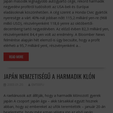
Japán második legnagyobb autógyártó cége, rekord harmadik
negyedévi profitról tudósított az USA-beli és Európai
eladásoknak köszönhetően. A cég szerint a Honda Civic gyártók
nyeresége a várt 40%-nál jobban nőtt 115,2 milliárd yen-re (968
millió USD), részvényenként 118,6 yenre az októbertől-
decemberig tartó negyedévben. Az előző évben 82,3 milliárd yen,
részvényenként 84,4 yen volt az eredmény. A Bloomber News
felmérése alapján hét elemző is úgy becsülte, hogy a profit
elérheti a 95,7 milliárd yent, részvényenként a…
READ MORE
JAPÁN NEMZETISÉGŰ A HARMADIK KLÓN
2003.01.20.
EMTEEFU
A raeliánusok azt állítják, hogy a harmadik klónozott gyerek
japán A csoport japán ága – akik társaikkal együtt hisznek
abban, hogy az embereket az ufók teremtették – január 20-án
bejelentette, hogy még aznap világra jön az első japán