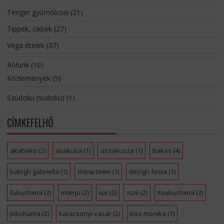
Tenger gyümölcsei
(21)
Tippek, cikkek
(27)
Vega ételek
(37)
Rólunk
(10)
Közlemények
(5)
Szúdoku (sudoku)
(1)
CÍMKEFELHŐ
akabeko
(2)
asakusa
(1)
aszakusza
(1)
bakos
(4)
balogh gabriella
(1)
china town
(1)
design festa
(1)
fukushima
(3)
interju
(2)
ise
(2)
isze
(2)
itsukushima
(3)
jokohama
(2)
karacsonyi vasar
(2)
kiss monika
(1)