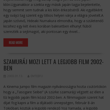
klón.Ugyanakkor a szekta egy másik japán tagja bejelentette,
hogy semmit sem tudnak a kis klón érkezéséről. Aki egyébként
egy svájci tag szerint egy titkos helyen várja a világra jövetelt.A
japán szóvivő, Hideaki Numakura elmondta, hogy a születendő
kicsihez egy két éves korában balesetben elhunyt fiúból
szerezték a sejtmagot, aki pontosan egy évvel…
READ MORE
SZAMURÁJ MOZI LETT A LEGJOBB FILM 2002-
BEN
2003.01.13.
EMTEEFU
A Kinema Jumpo film magazin nyilvánosságra hozta csütörtökön
hogy a „Tasogare Seibei” (A szürke szamuráj) végzett az élen a
tíz legjobb japán film közül 2002-ben. A filmmagazin szerint hat
díjat fog kapni a film a díjátadó ünnepségen, február 8-án
Tokióban; köztük a legjobb rendező Yoji Yamada, a legjobb