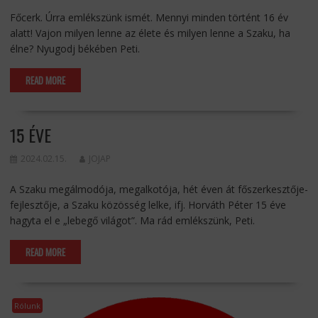
Főcerk. Úrra emlékszünk ismét. Mennyi minden történt 16 év
alatt! Vajon milyen lenne az élete és milyen lenne a Szaku, ha
élne? Nyugodj békében Peti.
READ MORE
15 ÉVE
2024.02.15.
JOJAP
A Szaku megálmodója, megalkotója, hét éven át főszerkesztője-
fejlesztője, a Szaku közösség lelke, ifj. Horváth Péter 15 éve
hagyta el e „lebegő világot”. Ma rád emlékszünk, Peti.
READ MORE
Rólunk