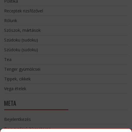
Politika
Receptek rizsfőzővel
Rólunk
Szószok, mártások
Szúdoku (sudoku)
Szúdoku (sudoku)
Tea
Tenger gyümölcsei
Tippek, cikkek
Vega ételek
META
Bejelentkezés
Bejegyzések hírcsatorna