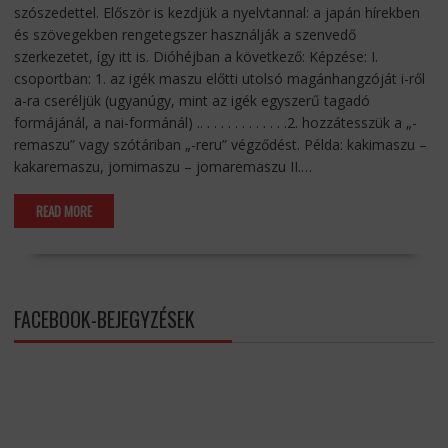
szószedettel. Először is kezdjük a nyelvtannal: a japán hírekben
és szövegekben rengetegszer használják a szenvedő
szerkezetet, így itt is. Dióhéjban a következő: Képzése: I.
csoportban: 1. az igék maszu előtti utolsó magánhangzóját i-ről
a-ra cseréljük (ugyanúgy, mint az igék egyszerű tagadó
formájánál, a nai-formánál) .. . . . . . . . . . . . .2. hozzátesszük a „-
remaszu” vagy szótáriban „-reru” végződést. Példa: kakimaszu –
kakaremaszu, jomimaszu – jomaremaszu II.…
READ MORE
FACEBOOK-BEJEGYZÉSEK