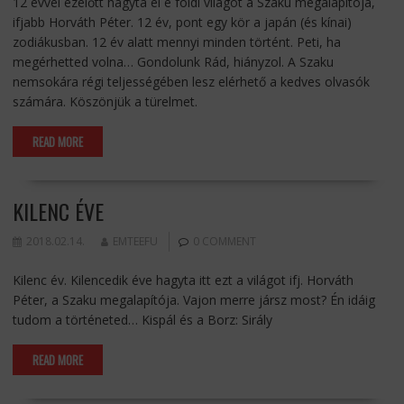
12 évvel ezelőtt hagyta el e földi világot a Szaku megalapítója,
ifjabb Horváth Péter. 12 év, pont egy kör a japán (és kínai)
zodiákusban. 12 év alatt mennyi minden történt. Peti, ha
megérhetted volna… Gondolunk Rád, hiányzol. A Szaku
nemsokára régi teljességében lesz elérhető a kedves olvasók
számára. Köszönjük a türelmet.
READ MORE
KILENC ÉVE
2018.02.14.
EMTEEFU
0 COMMENT
Kilenc év. Kilencedik éve hagyta itt ezt a világot ifj. Horváth
Péter, a Szaku megalapítója. Vajon merre jársz most? Én idáig
tudom a történeted… Kispál és a Borz: Sirály
READ MORE