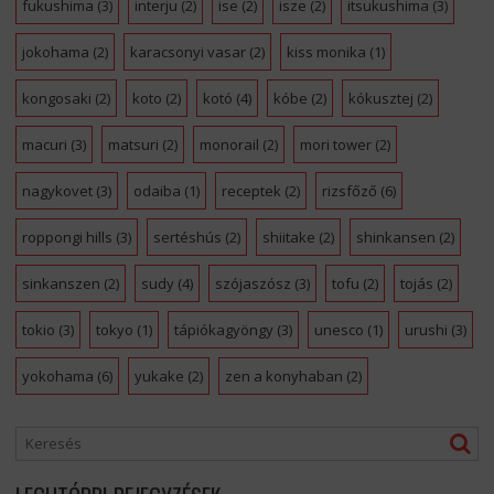
fukushima
(3)
interju
(2)
ise
(2)
isze
(2)
itsukushima
(3)
jokohama
(2)
karacsonyi vasar
(2)
kiss monika
(1)
kongosaki
(2)
koto
(2)
kotó
(4)
kóbe
(2)
kókusztej
(2)
macuri
(3)
matsuri
(2)
monorail
(2)
mori tower
(2)
nagykovet
(3)
odaiba
(1)
receptek
(2)
rizsfőző
(6)
roppongi hills
(3)
sertéshús
(2)
shiitake
(2)
shinkansen
(2)
sinkanszen
(2)
sudy
(4)
szójaszósz
(3)
tofu
(2)
tojás
(2)
tokio
(3)
tokyo
(1)
tápiókagyöngy
(3)
unesco
(1)
urushi
(3)
yokohama
(6)
yukake
(2)
zen a konyhaban
(2)