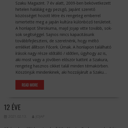
Szaku Magazint. 7 év alatt, 2009-ben bekövetkezett
hirtelen haláláig egy pezsgő, Japánt szerető
közösséget hozott létre és rengeteg emberrel
ismertette meg a japán kultúra különböző területeit.
A honlapot Shirokuma, majd Jojap vitte tovább, sok-
sok segítséggel. Sajnos nincs kapacitásunk
továbbfejleszteni, de szeretnénk, hogy méltó
emléket állítson Főcerk. Úrnak. A honlapon található
írások nagy része időtálló / időtlen, úgyhogy az is,
aki most vagy a jövőben először kattint a Szakura,
rengeteg hasznos cikket talál minden témakörben.
Köszönjük mindenkinek, aki hozzájárult a Szaku…
READ MORE
12 ÉVE
2021.02.13.
JOJAP