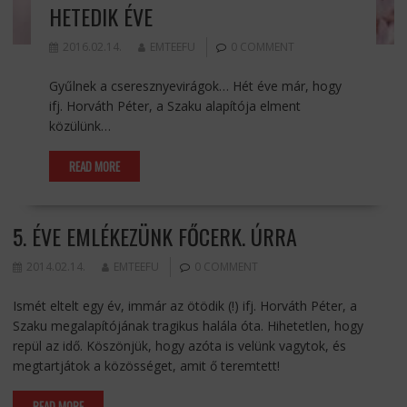
HETEDIK ÉVE
2016.02.14.
EMTEEFU
0 COMMENT
Gyűlnek a cseresznyevirágok… Hét éve már, hogy
ifj. Horváth Péter, a Szaku alapítója elment
közülünk…
READ MORE
5. ÉVE EMLÉKEZÜNK FŐCERK. ÚRRA
2014.02.14.
EMTEEFU
0 COMMENT
Ismét eltelt egy év, immár az ötödik (!) ifj. Horváth Péter, a
Szaku megalapítójának tragikus halála óta. Hihetetlen, hogy
repül az idő. Köszönjük, hogy azóta is velünk vagytok, és
megtartjátok a közösséget, amit ő teremtett!
READ MORE