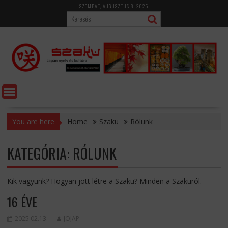
Skip
SZOMBAT, AUGUSZTUS 8, 2026
to
content
You are here
Home
Szaku
Rólunk
KATEGÓRIA:
RÓLUNK
Kik vagyunk? Hogyan jött létre a Szaku? Minden a Szakuról.
16 ÉVE
2025.02.13.
JOJAP