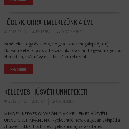
FŐCERK. ÚRRA EMLÉKEZÜNK 4 ÉVE
2013.02.14.
EMTEEFU
0 COMMENT
Ismét eltelt egy év azóta, hogy a Szaku megalapítója, ifj.
Horváth Péter eltávozott közülünk, óriási űrt hagyva maga után.
Hihetetlen, már négy éve. Ma rá emlékezünk.
READ MORE
KELLEMES HÚSVÉTI ÜNNEPEKET!
2012.04.15.
JOJAP
0 COMMENT
MINDEN KEDVES OLVASÓNKNAK KELLEMES HÚSVÉTI
ÜNNEPEKET KÍVÁNUNK! Nyelvtanulóinknak a .japán Wikipédia
„Húsvét” cikkét hoztuk el, nyelvtani magyarázattal és