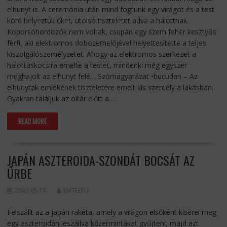
elhunyt is. A ceremónia után mind fogtunk egy virágot és a test
köré helyeztük őket, utolsó tiszteletet adva a halottnak.
Koporsóhordozók nem voltak, csupán egy szem fehér kesztyűs
férfi, aki elektromos dobozemelőjével helyettesítette a teljes
kiszolgálószemélyzetet. Ahogy az elektromos szerkezet a
halottaskocsira emelte a testet, mindenki még egyszer
meghajolt az elhunyt felé… Szómagyarázat •bucudan – Az
elhunytak emlékének tiszteletére emelt kis szentély a lakásban.
Gyakran találjuk az oltár előtt a…
READ MORE
JAPÁN ASZTEROIDA-SZONDÁT BOCSÁT AZ
ŰRBE
2003.05.18.
EMTEEFU
Felszállt az a japán rakéta, amely a világon elsőként kísérel meg
egy aszteroidán leszállva kőzetmintákat gyűjteni, majd azt