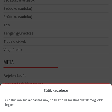
Szószok, mártások
Szúdoku (sudoku)
Szúdoku (sudoku)
Tea
Tenger gyümölcsei
Tippek, cikkek
Vega ételek
META
Bejelentkezés
Bejegyzések hírcsatorna
Sütik kezelése
Hozzászólások hírcsatorna
WordPress Magyarország
Oldalunkon sütiket használunk, hogy az olvasói élményetek még jobb
legyen.