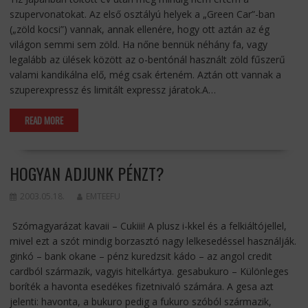
szupervonatokat. Az első osztályú helyek a „Green Car”-ban
(„zöld kocsi”) vannak, annak ellenére, hogy ott aztán az ég
világon semmi sem zöld. Ha nőne bennük néhány fa, vagy
legalább az ülések között az o-bentónál használt zöld fűszerű
valami kandikálna elő, még csak érteném. Aztán ott vannak a
szuperexpressz és limitált expressz járatok.A…
READ MORE
HOGYAN ADJUNK PÉNZT?
2003.05.18.
EMTEEFU
Szómagyarázat kavaii – Cukiii! A plusz i-kkel és a felkiáltójellel,
mivel ezt a szót mindig borzasztó nagy lelkesedéssel használják.
ginkó – bank okane – pénz kuredzsit kádo – az angol credit
cardból származik, vagyis hitelkártya. gesabukuro – Különleges
boríték a havonta esedékes fizetnivaló számára. A gesa azt
jelenti: havonta, a bukuro pedig a fukuro szóból származik,