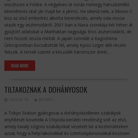
visszhozni a Földre. A négyéves út során mintegy hatszázmillió
kilométeres utat jár majd be a jármű. Ha sikerül neki, a Muses-C
lesz az első emberkéz alkotta berendezés, amely oda-vissza
utazik egy aszteroidáról. 2001-ban a Nasa szondája két héten át
gyűjtött adatokat a Manhattan nagyságú Eros aszteroidáról, de
nem hozott vissza mintát. A japán szondát a Kagoshima
Űrközpontban bocsátották fel, amely Kjúsú sziget déli részén
fekszik. A tervek szerint a készülék háromszor érinti…
READ MORE
TILTAKOZNAK A DOHÁNYOSOK
2003.05.18.
EMTEEFU
A Tokyo Station gyalogosai a dohányzásellenes-szabályok
enyhítését követelik A Chiyoda kerületi rendőrség volt az első,
amely tavaly szigorú szabályokat vezetett be a közterületeken
azzal, hogy a helyi lakosokkal és üzlettulajdonosokkal közösen