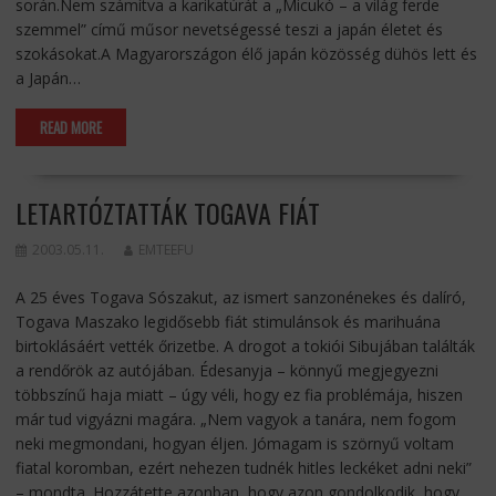
során.Nem számítva a karikatúrát a „Micukó – a világ ferde
szemmel” című műsor nevetségessé teszi a japán életet és
szokásokat.A Magyarországon élő japán közösség dühös lett és
a Japán…
READ MORE
LETARTÓZTATTÁK TOGAVA FIÁT
2003.05.11.
EMTEEFU
A 25 éves Togava Sószakut, az ismert sanzonénekes és dalíró,
Togava Maszako legidősebb fiát stimulánsok és marihuána
birtoklásáért vették őrizetbe. A drogot a tokiói Sibujában találták
a rendőrök az autójában. Édesanyja – könnyű megjegyezni
többszínű haja miatt – úgy véli, hogy ez fia problémája, hiszen
már tud vigyázni magára. „Nem vagyok a tanára, nem fogom
neki megmondani, hogyan éljen. Jómagam is szörnyű voltam
fiatal koromban, ezért nehezen tudnék hitles leckéket adni neki”
– mondta. Hozzátette azonban, hogy azon gondolkodik, hogy