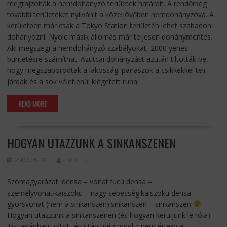
megrajzolták a nemdohányzó területek határait. A rendőrség
további területeket nyilvánít a közeljövőben nemdohányzóvá. A
kerületben már csak a Tokyo Station területén lehet szabadon
dohányozni. Nyolc másik állomás már teljesen dohánymentes.
Aki megszegi a nemdohányzó szabályokat, 2000 yenes
büntetésre számíthat. Azutcai dohányzást azután tiltották be,
hogy megszaporodtak a lakossági panaszok a csikkekkel teli
járdák és a sok véletlenül kiégetett ruha…
READ MORE
HOGYAN UTAZZUNK A SINKANSZENEN
2003.05.18.
EMTEEFU
Szómagyarázat ·densa – vonat·fucú densa –
személyvonat·kaiszoku – nagy sebesség·kaiszoku densa –
gyorsvonat (nem a sinkanszen)·sinkanszen – sinkanszen
Hogyan utazzunk a sinkanszenen (és hogyan kerüljünk le róla)
Tíz Japánban töltött év után még mindig nem értem a