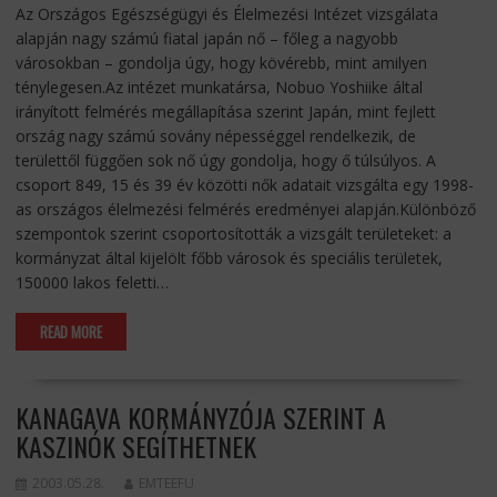
Az Országos Egészségügyi és Élelmezési Intézet vizsgálata
alapján nagy számú fiatal japán nő – főleg a nagyobb
városokban – gondolja úgy, hogy kövérebb, mint amilyen
ténylegesen.Az intézet munkatársa, Nobuo Yoshiike által
irányított felmérés megállapítása szerint Japán, mint fejlett
ország nagy számú sovány népességgel rendelkezik, de
területtől függően sok nő úgy gondolja, hogy ő túlsúlyos. A
csoport 849, 15 és 39 év közötti nők adatait vizsgálta egy 1998-
as országos élelmezési felmérés eredményei alapján.Különböző
szempontok szerint csoportosították a vizsgált területeket: a
kormányzat által kijelölt főbb városok és speciális területek,
150000 lakos feletti…
READ MORE
KANAGAVA KORMÁNYZÓJA SZERINT A
KASZINÓK SEGÍTHETNEK
2003.05.28.
EMTEEFU