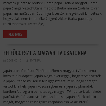
melynek jelentése boríték. Barba papa Tralalla megjött Barba
papa (megérkezett)Utána megjött Barba mama (tralalla itt van
papa, mama)Csudamódon nyúlik testük, megváltoziiiik… Létezik,
hogy valaki nem ismeri őket? Igen? Akkor Barba papa egy
rajzfilmsorozat szereplője,…
READ MORE
FELFÜGGESZT A MAGYAR TV CSATORNA
2003.05.15.
EMTEEFU
Japán utánzó műsor főműsoridőben A magyar TV2 csatorna
közölte a budapesti Japán Nagykövetséggel, hogy tervbe vették
a japán utánzó műsoruk felfüggesztését, mivel nagy haragot
váltott ki a helyi japán közösségben és a japán diplomaták
körében.A program bemutat egy magyar TV riportert, aki fekete
parókát és álfogsort visel és egy kancsal japán nőnek adja ki
magát, magyar hírességeket csapdába csalva az interjú