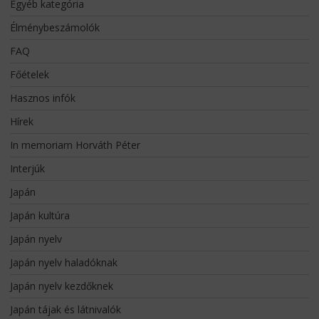
Egyéb kategória
Élménybeszámolók
FAQ
Főételek
Hasznos infók
Hírek
In memoriam Horváth Péter
Interjúk
Japán
Japán kultúra
Japán nyelv
Japán nyelv haladóknak
Japán nyelv kezdőknek
Japán tájak és látnivalók