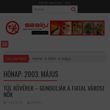
Skip
PÉNTEK, AUGUSZTUS 7, 2026
to
content
You are here
Home
2003
május
HÓNAP:
2003. MÁJUS
TÚL KÖVÉREK – GONDOLJÁK A FIATAL VÁROSI
NŐK
2003.05.30.
EMTEEFU