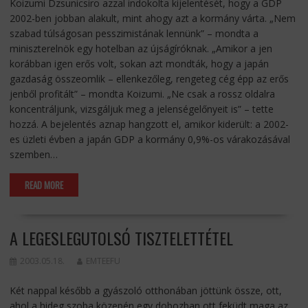
Koizumi Dzsunicsiro azzal indokolta kijelentését, hogy a GDP
2002-ben jobban alakult, mint ahogy azt a kormány várta. „Nem
szabad túlságosan pesszimistának lennünk” – mondta a
miniszterelnök egy hotelban az újságíróknak. „Amikor a jen
korábban igen erős volt, sokan azt mondták, hogy a japán
gazdaság összeomlik – ellenkezőleg, rengeteg cég épp az erős
jenből profitált” – mondta Koizumi. „Ne csak a rossz oldalra
koncentráljunk, vizsgáljuk meg a jelenségelőnyeit is” – tette
hozzá. A bejelentés aznap hangzott el, amikor kiderült: a 2002-
es üzleti évben a japán GDP a kormány 0,9%-os várakozásával
szemben…
READ MORE
A LEGESLEGUTOLSÓ TISZTELETTÉTEL
2003.05.18.
EMTEEFU
Két nappal később a gyászoló otthonában jöttünk össze, ott,
ahol a hideg szoba közepén egy dobozban ott feküdt maga az