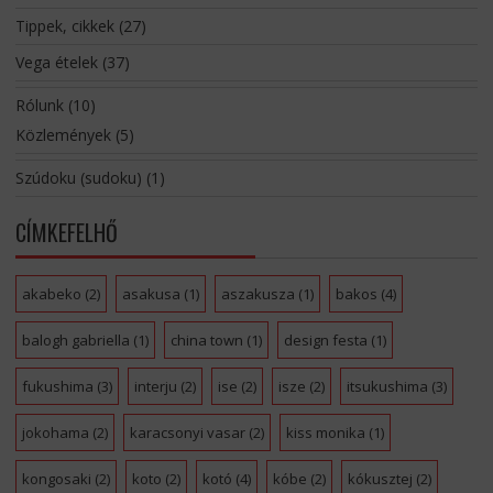
Tippek, cikkek
(27)
Vega ételek
(37)
Rólunk
(10)
Közlemények
(5)
Szúdoku (sudoku)
(1)
CÍMKEFELHŐ
akabeko
(2)
asakusa
(1)
aszakusza
(1)
bakos
(4)
balogh gabriella
(1)
china town
(1)
design festa
(1)
fukushima
(3)
interju
(2)
ise
(2)
isze
(2)
itsukushima
(3)
jokohama
(2)
karacsonyi vasar
(2)
kiss monika
(1)
kongosaki
(2)
koto
(2)
kotó
(4)
kóbe
(2)
kókusztej
(2)