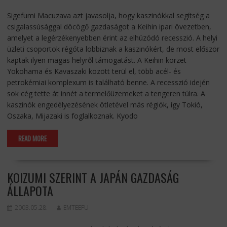
Sigefumi Macuzava azt javasolja, hogy kaszinókkal segítség a
csigalassúsággal döcögő gazdaságot a Keihin ipari övezetben,
amelyet a legérzékenyebben érint az elhúzódó recesszió. A helyi
üzleti csoportok régóta lobbiznak a kaszinókért, de most először
kaptak ilyen magas helyről támogatást. A Keihin körzet
Yokohama és Kavaszaki között terül el, több acél- és
petrokémiai komplexum is található benne. A recesszió idején
sok cég tette át innét a termelőüzemeket a tengeren túlra. A
kaszinók engedélyezésének ötletével más régiók, így Tokió,
Oszaka, Mijazaki is foglalkoznak. Kyodo
READ MORE
KOIZUMI SZERINT A JAPÁN GAZDASÁG
ÁLLAPOTA
2003.05.28.
EMTEEFU