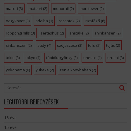
macuri
(3)
matsuri
(2)
monorail
(2)
mori tower
(2)
nagykovet
(3)
odaiba
(1)
receptek
(2)
rizsfőző
(6)
roppongi hills
(3)
sertéshús
(2)
shiitake
(2)
shinkansen
(2)
sinkanszen
(2)
sudy
(4)
szójaszósz
(3)
tofu
(2)
tojás
(2)
tokio
(3)
tokyo
(1)
tápiókagyöngy
(3)
unesco
(1)
urushi
(3)
yokohama
(6)
yukake
(2)
zen a konyhaban
(2)
LEGUTÓBBI BEJEGYZÉSEK
16 éve
15 éve