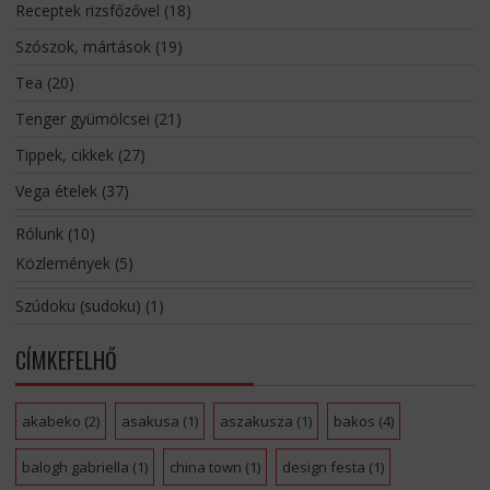
Receptek rizsfőzővel
(18)
Szószok, mártások
(19)
Tea
(20)
Tenger gyümölcsei
(21)
Tippek, cikkek
(27)
Vega ételek
(37)
Rólunk
(10)
Közlemények
(5)
Szúdoku (sudoku)
(1)
CÍMKEFELHŐ
akabeko
(2)
asakusa
(1)
aszakusza
(1)
bakos
(4)
balogh gabriella
(1)
china town
(1)
design festa
(1)