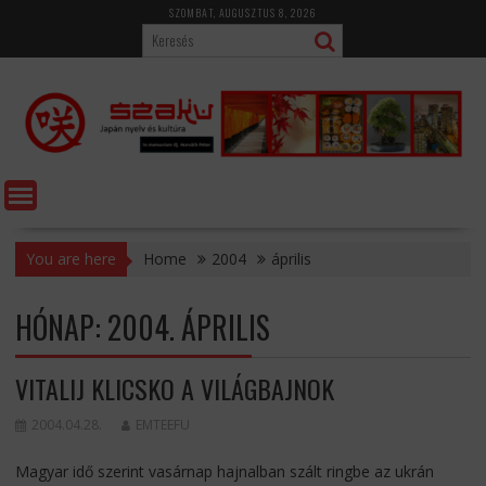
Skip
SZOMBAT, AUGUSZTUS 8, 2026
to
content
You are here
Home
2004
április
HÓNAP:
2004. ÁPRILIS
VITALIJ KLICSKO A VILÁGBAJNOK
2004.04.28.
EMTEEFU
Magyar idő szerint vasárnap hajnalban szált ringbe az ukrán