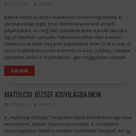
2004.04.25.
EMTEEFU
Balzsai Károly az utolsó kvalifikációs tornán megszerezte az
olimpiai indulás jogát. Ezzel feltehetné a koronát amatőr
pályafutására, és még jobb ajánlólevél lenne a profik táborába
egy jó ötkarikás szereplés. Feltehetően Athén után a német
Universumnál kezdi meg profi pályafutását. Erdei Zsolt is csak az
utolsó kvalifikációs tornán érdemelte ki anno, a Sidney-i olimpiai
szereplést. Azóta is folyamatosan, igen meggyőzően szerepel.
READ MORE
MATOLCSI JÓZSEF KISVILÁGBAJNOK
2004.04.25.
EMTEEFU
A „Hajdúsági Zúzógép” Ukrajnában lépett kötelek közé egy hazai
versenyzővel, Roman Dzumannal szemben. A 12 menetes
összecsapásban Matolcsi mindkét szemöldöke felrepedt, ám így