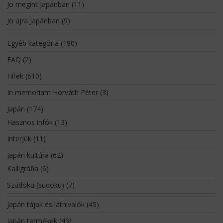
Jo megint Japánban
(11)
Jo újra Japánban
(9)
Egyéb kategória
(190)
FAQ
(2)
Hírek
(610)
In memoriam Horváth Péter
(3)
Japán
(174)
Hasznos infók
(13)
Interjúk
(11)
Japán kultúra
(62)
Kalligráfia
(6)
Szúdoku (sudoku)
(7)
Japán tájak és látnivalók
(45)
Japán termékek
(45)