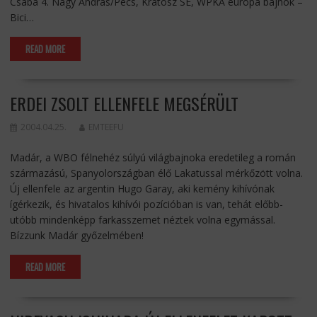
Csaba 4. Nagy András/Pécs, Kratosz SE, WPKA európa bajnok –
Bici…
READ MORE
ERDEI ZSOLT ELLENFELE MEGSÉRÜLT
2004.04.25.
EMTEEFU
Madár, a WBO félnehéz súlyú világbajnoka eredetileg a román
származású, Spanyolországban élő Lakatussal mérkőzött volna.
Új ellenfele az argentin Hugo Garay, aki kemény kihívónak
ígérkezik, és hivatalos kihívói pozícióban is van, tehát előbb-
utóbb mindenképp farkasszemet néztek volna egymással.
Bízzunk Madár győzelmében!
READ MORE