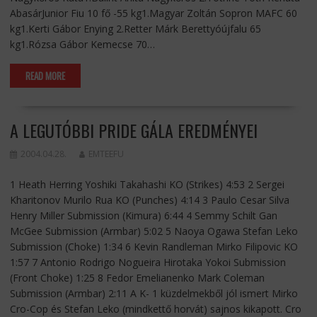
AbasárJunior Fiu 10 fő -55 kg1.Magyar Zoltán Sopron MAFC 60
kg1.Kerti Gábor Enying 2.Retter Márk Berettyóújfalu 65
kg1.Rózsa Gábor Kemecse 70…
READ MORE
A LEGUTÓBBI PRIDE GÁLA EREDMÉNYEI
2004.04.28.
EMTEEFU
1 Heath Herring Yoshiki Takahashi KO (Strikes) 4:53 2 Sergei
Kharitonov Murilo Rua KO (Punches) 4:14 3 Paulo Cesar Silva
Henry Miller Submission (Kimura) 6:44 4 Semmy Schilt Gan
McGee Submission (Armbar) 5:02 5 Naoya Ogawa Stefan Leko
Submission (Choke) 1:34 6 Kevin Randleman Mirko Filipovic KO
1:57 7 Antonio Rodrigo Nogueira Hirotaka Yokoi Submission
(Front Choke) 1:25 8 Fedor Emelianenko Mark Coleman
Submission (Armbar) 2:11 A K- 1 küzdelmekből jól ismert Mirko
Cro-Cop és Stefan Leko (mindkettő horvát) sajnos kikapott. Cro