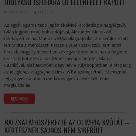
HIDEYASU ISHIHARA ÚJ ELLENFELET KAPOTT
2004.04.25.
EMTEEFU
Az egyik legismertebb japán ökölvívó, eredetileg a nagylégsúly
talán legjobb nevű bokszolójával, Alexander Munozzal
mérkőzött volna. Munoz a WBA világbajnoka, ám sérülés miatt
lemondta a mérkőzést. Persze a japán szervezők nem arról
híresek, hogy ilyen esetben zokogva térdre borulnak a ringben:
már le is kötötték a küzdelmet egy új ellenféllel, Martin
Castillóval, aki hasonlóan nagy név a súlycsoportban, a tét pedig
az ideiglenes világbajnoki cím a WBA szervezetnél.. Munoznak
felgyógyulása után a mérkőzés győztesével kell majd
megküzdenie.
READ MORE
BALZSAI MEGSZEREZTE AZ OLIMPIA KVÓTÁT –
KERTÉSZNEK SAJNOS NEM SIKERÜLT