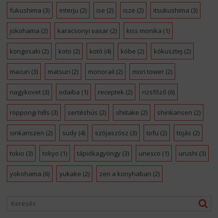
fukushima
(3)
interju
(2)
ise
(2)
isze
(2)
itsukushima
(3)
jokohama
(2)
karacsonyi vasar
(2)
kiss monika
(1)
kongosaki
(2)
koto
(2)
kotó
(4)
kóbe
(2)
kókusztej
(2)
macuri
(3)
matsuri
(2)
monorail
(2)
mori tower
(2)
nagykovet
(3)
odaiba
(1)
receptek
(2)
rizsfőző
(6)
roppongi hills
(3)
sertéshús
(2)
shiitake
(2)
shinkansen
(2)
sinkanszen
(2)
sudy
(4)
szójaszósz
(3)
tofu
(2)
tojás
(2)
tokio
(3)
tokyo
(1)
tápiókagyöngy
(3)
unesco
(1)
urushi
(3)
yokohama
(6)
yukake
(2)
zen a konyhaban
(2)