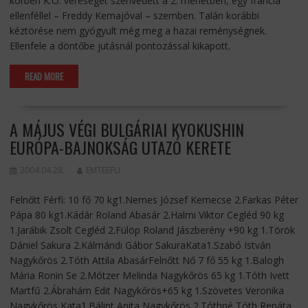
körben K.O. vereséget szenvedett a 2. menetben, egy francia
ellenféllel – Freddy Kemajóval – szemben. Talán korábbi
kéztörése nem gyógyult még meg a hazai reménységnek.
Ellenfele a döntőbe jutásnál pontozással kikapott.
READ MORE
A MÁJUS VÉGI BULGÁRIAI KYOKUSHIN
EURÓPA-BAJNOKSÁG UTAZÓ KERETE
2004.04.28.
EMTEEFU
Felnőtt Férfi: 10 fő 70 kg1.Nemes József Kemecse 2.Farkas Péter
Pápa 80 kg1.Kádár Roland Abasár 2.Halmi Viktor Cegléd 90 kg
1.Jarábik Zsolt Cegléd 2.Fülöp Roland Jászberény +90 kg 1.Török
Dániel Sakura 2.Kálmándi Gábor SakuraKata1.Szabó István
Nagykőrös 2.Tóth Attila AbasárFelnőtt Nő 7 fő 55 kg 1.Balogh
Mária Ronin Se 2.Mótzer Melinda Nagykőrös 65 kg 1.Tóth Ivett
Martfű 2.Ábrahám Edit Nagykőrös+65 kg 1.Szövetes Veronika
Nagykőrös Kata1.Bálint Anita Nagykőrös 2.Tóthné Tóth Renáta