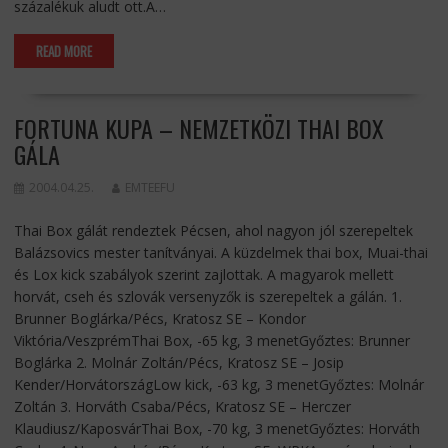
százalékuk aludt ott.A…
READ MORE
FORTUNA KUPA – NEMZETKÖZI THAI BOX
GÁLA
2004.04.25.
EMTEEFU
Thai Box gálát rendeztek Pécsen, ahol nagyon jól szerepeltek
Balázsovics mester tanítványai. A küzdelmek thai box, Muai-thai
és Lox kick szabályok szerint zajlottak. A magyarok mellett
horvát, cseh és szlovák versenyzők is szerepeltek a gálán. 1.
Brunner Boglárka/Pécs, Kratosz SE – Kondor
Viktória/VeszprémThai Box, -65 kg, 3 menetGyőztes: Brunner
Boglárka 2. Molnár Zoltán/Pécs, Kratosz SE – Josip
Kender/HorvátországLow kick, -63 kg, 3 menetGyőztes: Molnár
Zoltán 3. Horváth Csaba/Pécs, Kratosz SE – Herczer
Klaudiusz/KaposvárThai Box, -70 kg, 3 menetGyőztes: Horváth