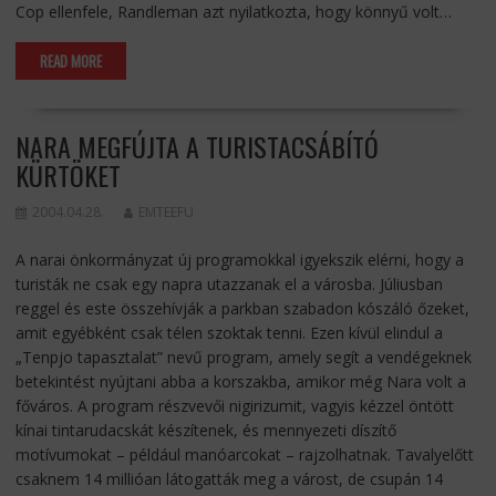
Cop ellenfele, Randleman azt nyilatkozta, hogy könnyű volt…
READ MORE
NARA MEGFÚJTA A TURISTACSÁBÍTÓ
KÜRTÖKET
2004.04.28.
EMTEEFU
A narai önkormányzat új programokkal igyekszik elérni, hogy a
turisták ne csak egy napra utazzanak el a városba. Júliusban
reggel és este összehívják a parkban szabadon kószáló őzeket,
amit egyébként csak télen szoktak tenni. Ezen kívül elindul a
„Tenpjo tapasztalat” nevű program, amely segít a vendégeknek
betekintést nyújtani abba a korszakba, amikor még Nara volt a
főváros. A program részvevői nigirizumit, vagyis kézzel öntött
kínai tintarudacskát készítenek, és mennyezeti díszítő
motívumokat – például manóarcokat – rajzolhatnak. Tavalyelőtt
csaknem 14 millióan látogatták meg a várost, de csupán 14