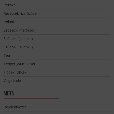
Politika
Receptek rizsfőzővel
Rólunk
Szószok, mártások
Szúdoku (sudoku)
Szúdoku (sudoku)
Tea
Tenger gyümölcsei
Tippek, cikkek
Vega ételek
META
Bejelentkezés