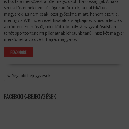
is hozta a mérkőzést a tőle megszokott harcossággal. A hazai
szurkolók ennek nem túlságosan örültek, annál inkább a
magyarok. És nem csak Józsi győzelme miatt, hanem azért is,
mert így a WBF szervezet hivatalos világbajnoki kihívója lett, és
a trónon nem más ül, mint Kótai Mihály. A nagyváltósúlyban
tehát sporttörténelmi pillanatnak lehetünk tanúi, hisz két magyar
mérkőzhet a vb övért! Hajrá, magyarok!
READ MORE
BEJEGYZÉS
Régebbi bejegyzések
NAVIGÁCIÓ
FACEBOOK-BEJEGYZÉSEK