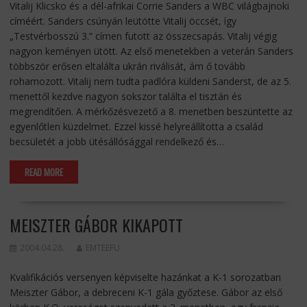
Vitalij Klicsko és a dél-afrikai Corrie Sanders a WBC világbajnoki
címéért. Sanders csúnyán leütötte Vitalij öccsét, így
„Testvérbosszú 3.” címen futott az összecsapás. Vitalij végig
nagyon keményen ütött. Az első menetekben a veterán Sanders
többször erősen eltalálta ukrán riválisát, ám ő tovább
rohamozott. Vitalij nem tudta padlóra küldeni Sanderst, de az 5.
menettől kezdve nagyon sokszor találta el tisztán és
megrendítően. A mérkőzésvezető a 8. menetben beszüntette az
egyenlőtlen küzdelmet. Ezzel kissé helyreállította a család
becsületét a jobb ütésállósággal rendelkező és…
READ MORE
MEISZTER GÁBOR KIKAPOTT
2004.04.28.
EMTEEFU
Kvalifikációs versenyen képviselte hazánkat a K-1 sorozatban
Meiszter Gábor, a debreceni K-1 gála győztese. Gábor az első