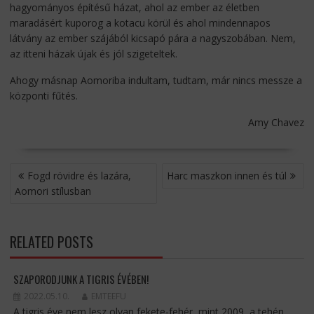
hagyományos építésű házat, ahol az ember az életben
maradásért kuporog a kotacu körül és ahol mindennapos
látvány az ember szájából kicsapó pára a nagyszobában. Nem,
az itteni házak újak és jól szigeteltek.
Ahogy másnap Aomoriba indultam, tudtam, már nincs messze a
központi fűtés.
Amy Chavez
BEJEGYZÉS
Fogd rövidre és lazára,
Harc maszkon innen és túl
NAVIGÁCIÓ
Aomori stílusban
RELATED POSTS
SZAPORODJUNK A TIGRIS ÉVÉBEN!
2022.05.10.
EMTEEFU
A tigris éve nem lesz olyan fekete-fehér, mint 2009, a tehén