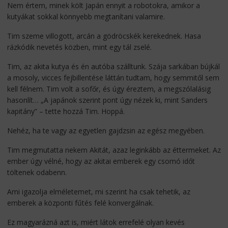
Nem értem, minek költ Japán ennyit a robotokra, amikor a
kutyákat sokkal könnyebb megtanítani valamire.
Tim szeme villogott, arcán a gödröcskék kerekednek. Hasa
rázkódik nevetés közben, mint egy tál zselé.
Tim, az akita kutya és én autóba szálltunk. Szája sarkában bújkál
a mosoly, vicces fejbillentése láttán tudtam, hogy semmitől sem
kell félnem. Tim volt a sofőr, és úgy éreztem, a megszólalásig
hasonlít… „A japánok szerint pont úgy nézek ki, mint Sanders
kapitány” – tette hozzá Tim. Hoppá.
Nehéz, ha te vagy az egyetlen gajdzsin az egész megyében.
Tim megmutatta nekem Akitát, azaz leginkább az éttermeket. Az
ember úgy vélné, hogy az akitai emberek egy csomó időt
töltenek odabenn.
Ami igazolja elméletemet, mi szerint ha csak tehetik, az
emberek a központi fűtés felé konvergálnak.
Ez magyarázná azt is, miért látok errefelé olyan kevés