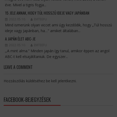
éve. Mivel a tigris fogja...
15 JELE ANNAK, HOGY TÚL HOSSZÚ IDEJE VAGY JAPÁNBAN
2022.05.10.
EMTEEFU
Mind ismerünk olyan viccet ami úgy kezdődik, hogy „Túl hosszú
ideje vagy Japánban, ha…” amiket általában...
A JAPÁN ÉLET ABC-JE
2022.05.10.
EMTEEFU
,,A mint alma.” Minden japán így tanul, amikor éppen az angol
ABC-t kell elsajátítaniuk. De egyszer...
LEAVE A COMMENT
Hozzászólás küldéséhez
be kell jelentkezni
.
FACEBOOK-BEJEGYZÉSEK