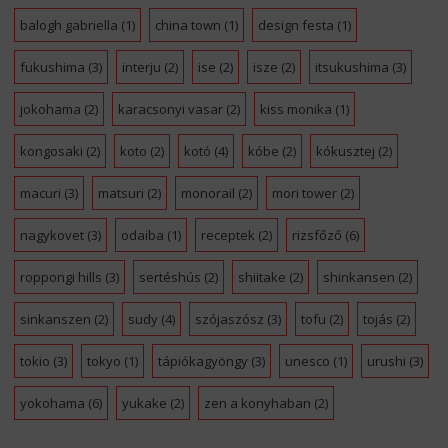
balogh gabriella
(1)
china town
(1)
design festa
(1)
fukushima
(3)
interju
(2)
ise
(2)
isze
(2)
itsukushima
(3)
jokohama
(2)
karacsonyi vasar
(2)
kiss monika
(1)
kongosaki
(2)
koto
(2)
kotó
(4)
kóbe
(2)
kókusztej
(2)
macuri
(3)
matsuri
(2)
monorail
(2)
mori tower
(2)
nagykovet
(3)
odaiba
(1)
receptek
(2)
rizsfőző
(6)
roppongi hills
(3)
sertéshús
(2)
shiitake
(2)
shinkansen
(2)
sinkanszen
(2)
sudy
(4)
szójaszósz
(3)
tofu
(2)
tojás
(2)
tokio
(3)
tokyo
(1)
tápiókagyöngy
(3)
unesco
(1)
urushi
(3)
yokohama
(6)
yukake
(2)
zen a konyhaban
(2)