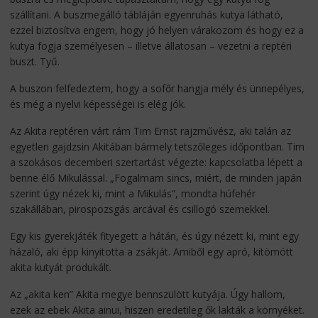
szállítani. A buszmegálló tábláján egyenruhás kutya látható,
ezzel biztosítva engem, hogy jó helyen várakozom és hogy ez a
kutya fogja személyesen – illetve állatosan – vezetni a reptéri
buszt. Tyű.
A buszon felfedeztem, hogy a sofőr hangja mély és ünnepélyes,
és még a nyelvi képességei is elég jók.
Az Akita reptéren várt rám Tim Ernst rajzművész, aki talán az
egyetlen gajdzsin Akitában bármely tetszőleges időpontban. Tim
a szokásos decemberi szertartást végezte: kapcsolatba lépett a
benne élő Mikulással. „Fogalmam sincs, miért, de minden japán
szerint úgy nézek ki, mint a Mikulás”, mondta húfehér
szakállában, pirospozsgás arcával és csillogó szemekkel.
Egy kis gyerekjáték fityegett a hátán, és úgy nézett ki, mint egy
házaló, aki épp kinyitotta a zsákját. Amiből egy apró, kitömött
akita kutyát produkált.
Az „akita ken” Akita megye bennszülött kutyája. Úgy hallom,
ezek az ebek Akita ainui, hiszen eredetileg ők lakták a környéket.