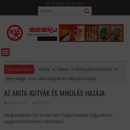
Skip
HÉTFŐ, AUGUSZTUS 10, 2026
to
content
You are here
Home
Cikkek
Élménybeszámolók
Amy világa
Az akita-kutyák és Mikulás hazája
AZ AKITA-KUTYÁK ÉS MIKULÁS HAZÁJA
2022.05.10.
EMTEEFU
Megcsináltam! Ezt a telet nem fogom halálra fagyoskodni
szigeteléstől mentes házamban.