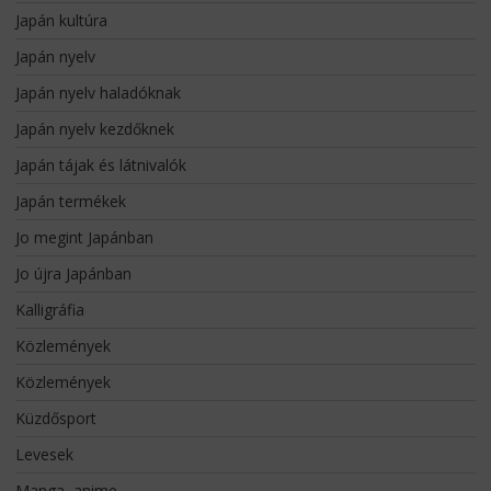
Japán kultúra
Japán nyelv
Japán nyelv haladóknak
Japán nyelv kezdőknek
Japán tájak és látnivalók
Japán termékek
Jo megint Japánban
Jo újra Japánban
Kalligráfia
Közlemények
Közlemények
Küzdősport
Levesek
Manga, anime