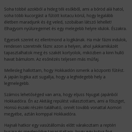
Soha többé azokból a hideg téli esőkből, ami a bőröd alá hatol,
soha több kucorgást a fűtött kotacu körül, hogy legalább
életben maradjunk és ég veled, szobában látszó lehellet!
Elhagyom nyúlüregemet és egy melegebb helyre idulok. Északra.
Egyesek szerint ez ellentmond a logikának. Ha már fázni indulok,
rendesen szeretnék fázni: azon a helyen, ahol jukikamikázét
tapasztalhatok meg és szakét kortyolok, miközben a kinn hulló
havat bámulom. Az esőnézés teljesen más műfaj.
Mellesleg hallottam, hogy Hokkaidón ismerik a központi fűtést.
A japán logika azt sugallja, hogy a leghidegebb hely a
legmelegebb.
Számos lehetőséged van arra, hogy eljuss Nyugat-Japánból
Hokkaidóra. Én az Akitáig repülést választottam, ami a fősziget,
Honsú északi részén található, onnét tovább vonattal Aomori
megyébe, aztán komppal Hokkaidóra.
Hajnali hatkor egy vasútállomás előtt várakoztam a reptéri
buszra és meglepődve tapasztaltam, hogy egy kutya fog