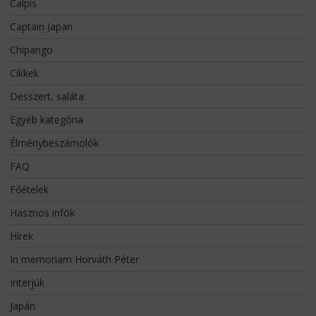
Calpis
Captain Japan
Chipango
Cikkek
Desszert, saláta
Egyéb kategória
Élménybeszámolók
FAQ
Főételek
Hasznos infók
Hírek
In memoriam Horváth Péter
Interjúk
Japán