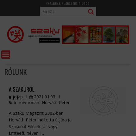
Skip
VASÁRNAP, AUGUSZTUS 9, 2026
to
content
RÓLUNK
A SZAKURÓL
jojap
2021.01.03.
In memoriam Horváth Péter
A Szaku Magazint 2002-ben
Horváth Péter indította útjára (a
Szakunál Főcerk. Úr vagy
Emteefu néven i…