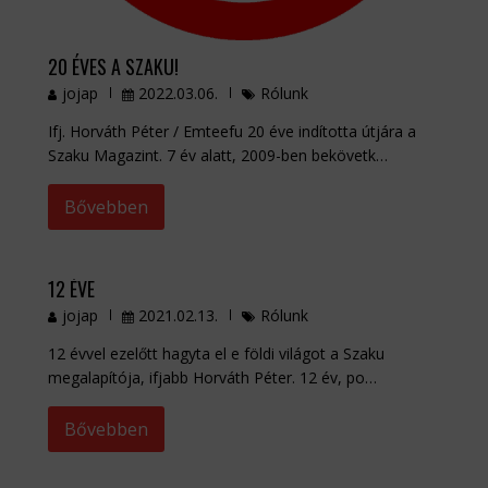
20 ÉVES A SZAKU!
jojap
2022.03.06.
Rólunk
Ifj. Horváth Péter / Emteefu 20 éve indította útjára a
Szaku Magazint. 7 év alatt, 2009-ben bekövetk…
Bővebben
12 ÉVE
jojap
2021.02.13.
Rólunk
12 évvel ezelőtt hagyta el e földi világot a Szaku
megalapítója, ifjabb Horváth Péter. 12 év, po…
Bővebben