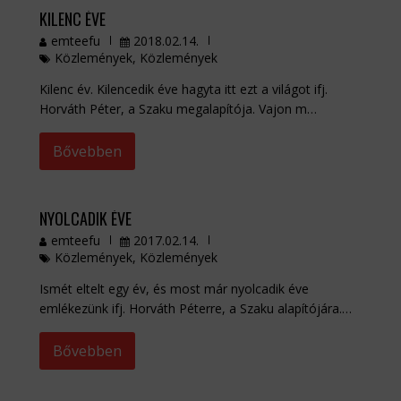
KILENC ÉVE
emteefu
2018.02.14.
Közlemények
,
Közlemények
Kilenc év. Kilencedik éve hagyta itt ezt a világot ifj.
Horváth Péter, a Szaku megalapítója. Vajon m…
Bővebben
NYOLCADIK ÉVE
emteefu
2017.02.14.
Közlemények
,
Közlemények
Ismét eltelt egy év, és most már nyolcadik éve
emlékezünk ifj. Horváth Péterre, a Szaku alapítójára.…
Bővebben