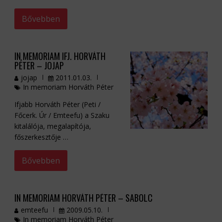
Bővebben
IN MEMORIAM IFJ. HORVÁTH
PÉTER – JOJAP
jojap
2011.01.03.
In memoriam Horváth Péter
Ifjabb Horváth Péter (Peti /
Főcerk. Úr / Emteefu) a Szaku
kitalálója, megalapítója,
főszerkesztője …
Bővebben
IN MEMORIAM HORVÁTH PÉTER – SABOLC
emteefu
2009.05.10.
In memoriam Horváth Péter