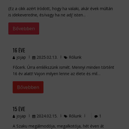
(Ez a cikk azért íródott, hogy ha valaki, akár évek múltán
is idekeveredne, és/vagy ha ne adj’ isten…
Bővebben
16 ÉVE
jojap
2025.02.13.
Rólunk
Főcerk. Úrra emlékszünk ismét. Mennyi minden történt
16 év alatt! Vajon milyen lenne az élete és mil…
Bővebben
15 ÉVE
jojap
2024.02.15.
Rólunk
1
A Szaku megálmodója, megalkotója, hét éven át