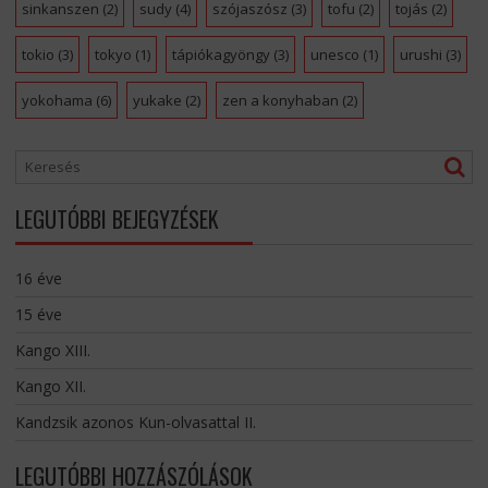
sinkanszen
(2)
sudy
(4)
szójaszósz
(3)
tofu
(2)
tojás
(2)
tokio
(3)
tokyo
(1)
tápiókagyöngy
(3)
unesco
(1)
urushi
(3)
yokohama
(6)
yukake
(2)
zen a konyhaban
(2)
LEGUTÓBBI BEJEGYZÉSEK
16 éve
15 éve
Kango XIII.
Kango XII.
Kandzsik azonos Kun-olvasattal II.
LEGUTÓBBI HOZZÁSZÓLÁSOK