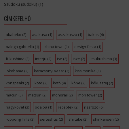
Szúdoku (sudoku)
(1)
CÍMKEFELHŐ
akabeko
(2)
asakusa
(1)
aszakusza
(1)
bakos
(4)
balogh gabriella
(1)
china town
(1)
design festa
(1)
fukushima
(3)
interju
(2)
ise
(2)
isze
(2)
itsukushima
(3)
jokohama
(2)
karacsonyi vasar
(2)
kiss monika
(1)
kongosaki
(2)
koto
(2)
kotó
(4)
kóbe
(2)
kókusztej
(2)
macuri
(3)
matsuri
(2)
monorail
(2)
mori tower
(2)
nagykovet
(3)
odaiba
(1)
receptek
(2)
rizsfőző
(6)
roppongi hills
(3)
sertéshús
(2)
shiitake
(2)
shinkansen
(2)