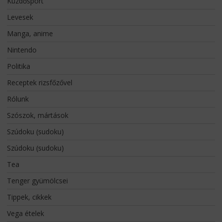
Küzdősport
Levesek
Manga, anime
Nintendo
Politika
Receptek rizsfőzővel
Rólunk
Szószok, mártások
Szúdoku (sudoku)
Szúdoku (sudoku)
Tea
Tenger gyümölcsei
Tippek, cikkek
Vega ételek