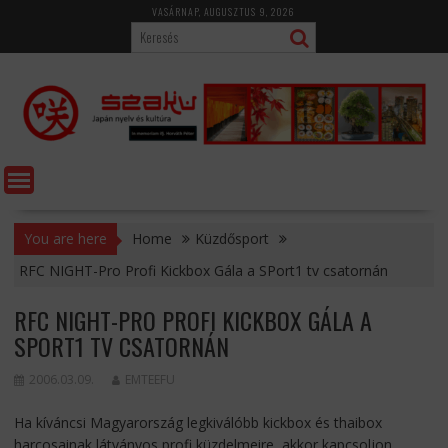
Skip
VASÁRNAP, AUGUSZTUS 9, 2026
to
content
You are here
Home
Küzdősport
RFC NIGHT-Pro Profi Kickbox Gála a SPort1 tv csatornán
RFC NIGHT-PRO PROFI KICKBOX GÁLA A
SPORT1 TV CSATORNÁN
2006.03.09.
EMTEEFU
Ha kíváncsi Magyarország legkiválóbb kickbox és thaibox
harcosainak látványos profi küzdelmeire, akkor kapcsoljon