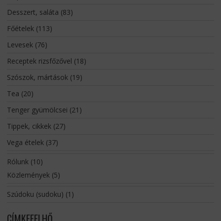
Desszert, saláta
(83)
Főételek
(113)
Levesek
(76)
Receptek rizsfőzővel
(18)
Szószok, mártások
(19)
Tea
(20)
Tenger gyümölcsei
(21)
Tippek, cikkek
(27)
Vega ételek
(37)
Rólunk
(10)
Közlemények
(5)
Szúdoku (sudoku)
(1)
CÍMKEFELHŐ