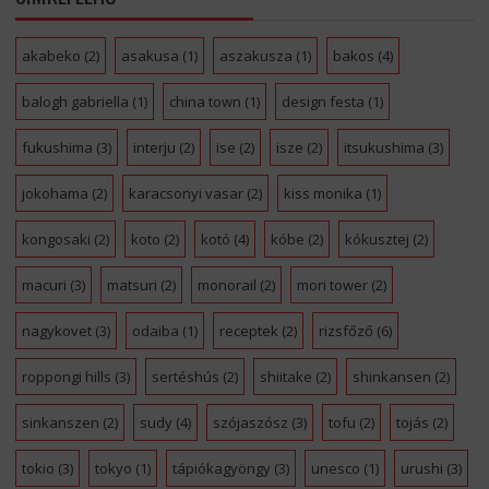
akabeko
(2)
asakusa
(1)
aszakusza
(1)
bakos
(4)
balogh gabriella
(1)
china town
(1)
design festa
(1)
fukushima
(3)
interju
(2)
ise
(2)
isze
(2)
itsukushima
(3)
jokohama
(2)
karacsonyi vasar
(2)
kiss monika
(1)
kongosaki
(2)
koto
(2)
kotó
(4)
kóbe
(2)
kókusztej
(2)
macuri
(3)
matsuri
(2)
monorail
(2)
mori tower
(2)
nagykovet
(3)
odaiba
(1)
receptek
(2)
rizsfőző
(6)
roppongi hills
(3)
sertéshús
(2)
shiitake
(2)
shinkansen
(2)
sinkanszen
(2)
sudy
(4)
szójaszósz
(3)
tofu
(2)
tojás
(2)
tokio
(3)
tokyo
(1)
tápiókagyöngy
(3)
unesco
(1)
urushi
(3)