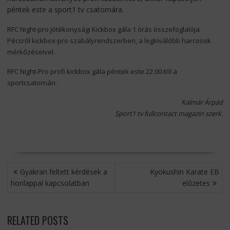
péntek este a sport1 tv csatornára.
RFC Night-pro jótékonysági Kickbox gála 1 órás összefoglalója
Pécsről kickbox-pro szabályrendszerben, a legkiválóbb harcosok
mérkőzéseivel.
RFC Night-Pro profi kickbox gála péntek este 22.00-tól a
sportcsatornán.
Kalmár Árpád
Sport1 tv fullcontact magazin szerk.
BEJEGYZÉS
Gyakran feltett kérdések a
Kyokushin Karate EB
NAVIGÁCIÓ
honlappal kapcsolatban
előzetes
RELATED POSTS