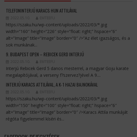
TELEFONINTERJÚ KARACS HUN ATTILÁVAL
2022.05.10.
EMTEEFU
https://szaku.hu/wp-content/uploads/2022/03/*.jpg
width=”160″ height=”226″ style=”float: right;” hspace=”6″
alt=”Image” title=”Image” border=”0″ />”Az élet igazságos, és a
sok munkának...
9. BUDAPEST OPEN – REBICEK GERD INTERJÚ
2022.05.10.
EMTEEFU
Interjú Rebicek Gerd 5 danos mesterrel, a magyar Goju karate
megalapítójával, a verseny f?szervez?jével A 9....
INTERJÚ KARACS ATTILÁVAL, A K-1 HAZAI BAJNOKÁVAL
2022.05.10.
EMTEEFU
https://szaku.hu/wp-content/uploads/2022/03/*.jpg
width=”150″ height=”100″ style=”float: right;” hspace=”6″
alt=”Image” title=”Image” border=”0″ />Karacs Attila munkáját
régóta figyelemmel kíséri és...