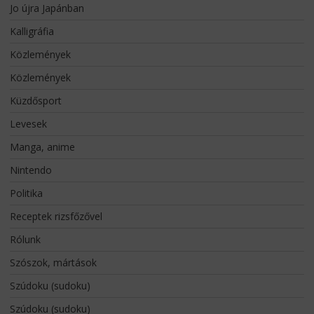
Jo újra Japánban
Kalligráfia
Közlemények
Közlemények
Küzdősport
Levesek
Manga, anime
Nintendo
Politika
Receptek rizsfőzővel
Rólunk
Szószok, mártások
Szúdoku (sudoku)
Szúdoku (sudoku)