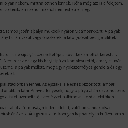
lni olyan nekem, mintha otthon lennék. Néha még azt is elfelejtem,
an történik, ami sehol máshol nem eshetne meg.
eket! Számos japán sípálya működik nyáron vidámparkként. A pályák
hány hullámvasút vagy óriáskerék, a látogatókat pedig a síliftek
álható Teine sípályák üzemeltetője a következő mottót kereste ki
”. Nem rossz ez egy kis helyi sípálya-komplexumtól, amely csupán
 üzemel a pályák mellett, meg egy nyolcszemélyes gondola és egy
erék áll.
mpiai stadionban lennél. Az éjszakai síeléshez biztosított lámpák
adionokban látni. Annyira fényesek, hogy a pálya alján ösztönösen is
gy a listet üzemeltető személyzet hullámozni kezd a lelátókon.
ánban, ahol a formaság mindenekfelett, valóban vannak olyan
i bírók értékelik. Átlagszuzuki úr. könnyen kaphat olyan kitűzőt, amin