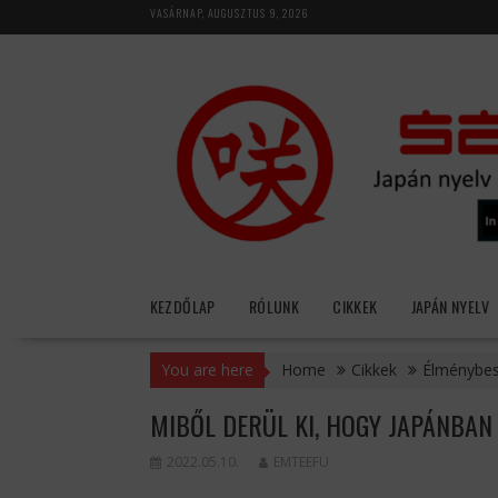
Skip
VASÁRNAP, AUGUSZTUS 9, 2026
to
content
KEZDŐLAP
RÓLUNK
CIKKEK
JAPÁN NYELV
You are here
Home
Cikkek
Élménybe
MIBŐL DERÜL KI, HOGY JAPÁNBAN
2022.05.10.
EMTEEFU