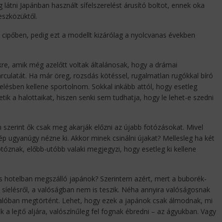
g látni Japánban használt sífelszerelést árusító boltot, ennek oka
eszközüktől.
ós cipőben, pedig ezt a modellt kizárólag a nyolcvanas években
kre, amik még azelőtt voltak általánosak, hogy a drámai
rculatát. Ha már öreg, rozsdás kötéssel, rugalmatlan rugókkal bíró
erelésben kellene sportolnom. Sokkal inkább attól, hogy esetleg
k a halottaikat, hiszen senki sem tudhatja, hogy le lehet-e szedni
 szerint ők csak meg akarják előzni az újabb fotózásokat. Mivel
 ugyanúgy nézne ki. Akkor minek csinálni újakat? Mellesleg ha két
tóznak, előbb-utóbb valaki megjegyzi, hogy esetleg ki kellene
os hotelban megszálló japánok? Szerintem azért, mert a buborék-
 síelésről, a valóságban nem is teszik. Néha annyira valóságosnak
valóban megtörtént. Lehet, hogy ezek a japánok csak álmodnak, mi
k a lejtő aljára, valószínűleg fel fognak ébredni – az ágyukban. Vagy