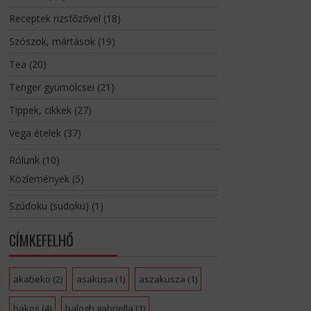
Receptek rizsfőzővel
(18)
Szószok, mártások
(19)
Tea
(20)
Tenger gyümölcsei
(21)
Tippek, cikkek
(27)
Vega ételek
(37)
Rólunk
(10)
Közlemények
(5)
Szúdoku (sudoku)
(1)
CÍMKEFELHŐ
akabeko
(2)
asakusa
(1)
aszakusza
(1)
bakos
(4)
balogh gabriella
(1)