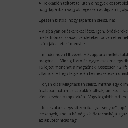
A Hokkaidón töltött tél után a hegyek között síe
hogy Japánban vagyok, egészen addig, amíg oly
Egészen biztos, hogy Japánban síelsz, ha:
– a sípályán óriáskereket látsz. Igen, óriásker
melletti óriási szabad területeken bőven elfér né
szállítják a létesítménybe.
– mindenhova lift vezet. A Szapporo mellett tal
magának: „Mindig forró és egyre csak melegszik
15 lejtőt mondhat a magáénak. Összesen 12 lift
villamos. A hegy legtetején természetesen óriásk
– olyan díszkivilágításban síelsz, mintha egy oli
általában hatalmas táblákból állnak, amiket a st
várni kezded a tapsorkánt. Vagy legalább azt, ho
– beleszaladsz egy sítechnikai „versenybe”. Jap
versenyek, ahol a hétvégi síelők technikáját igaz
az áll: „technikás tag”.