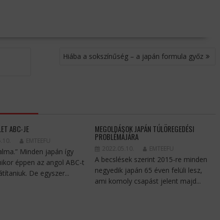
Hiába a sokszínűség – a japán formula győz
LET ABC-JE
MEGOLDÁSOK JAPÁN TÚLÖREGEDÉSI
PROBLÉMÁJÁRA
.10.
EMTEEFU
2022.05.10.
EMTEEFU
 alma.” Minden japán így
A becslések szerint 2015-re minden
mikor éppen az angol ABC-t
negyedik japán 65 éven felüli lesz,
játítaniuk. De egyszer...
ami komoly csapást jelent majd...