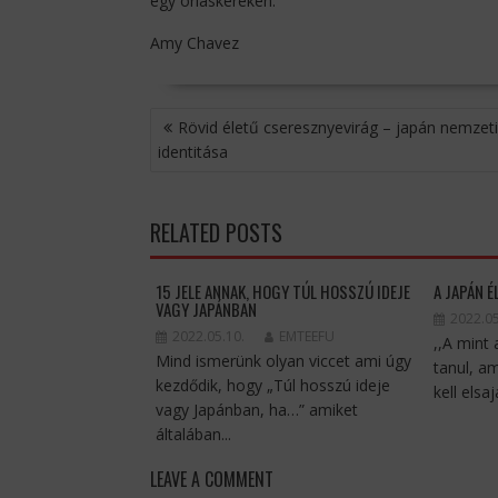
egy óriáskeréken.
Amy Chavez
BEJEGYZÉS
Rövid életű cseresznyevirág – japán nemzeti
NAVIGÁCIÓ
identitása
RELATED POSTS
15 JELE ANNAK, HOGY TÚL HOSSZÚ IDEJE
A JAPÁN É
VAGY JAPÁNBAN
2022.05
2022.05.10.
EMTEEFU
,,A mint
Mind ismerünk olyan viccet ami úgy
tanul, a
kezdődik, hogy „Túl hosszú ideje
kell elsa
vagy Japánban, ha…” amiket
általában...
LEAVE A COMMENT