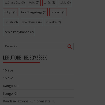
szójaszósz
(3)
tofu
(2)
tojás
(2)
tokio
(3)
tokyo
(1)
tápiókagyöngy
(3)
unesco
(1)
urushi
(3)
yokohama
(6)
yukake
(2)
zen a konyhaban
(2)
LEGUTÓBBI BEJEGYZÉSEK
16 éve
15 éve
Kango XIII.
Kango XII.
Kandzsik azonos Kun-olvasattal II.