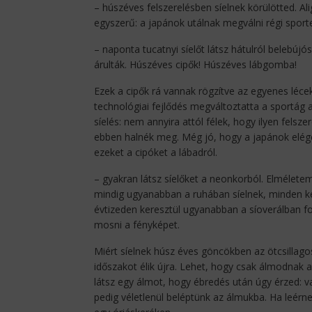
– húszéves felszerelésben síelnek körülötted. Ali
egyszerű: a japánok utálnak megválni régi sport
– naponta tucatnyi síelőt látsz hátulról belebúj
árulták. Húszéves cipők! Húszéves lábgomba!
Ezek a cipők rá vannak rögzítve az egyenes léce
technológiai fejlődés megváltoztatta a sportág a
síelés: nem annyira attól félek, hogy ilyen felsz
ebben halnék meg. Még jó, hogy a japánok elégeti
ezeket a cipóket a lábadról.
– gyakran látsz síelőket a neonkorból. Elméletem
mindig ugyanabban a ruhában síelnek, minden kép
évtizeden keresztül ugyanabban a síoverálban fo
mosni a fényképet.
Miért síelnek húsz éves göncökben az ötcsillag
időszakot élik újra. Lehet, hogy csak álmodnak a
látsz egy álmot, hogy ébredés után úgy érzed: 
pedig véletlenül beléptünk az álmukba. Ha leérne