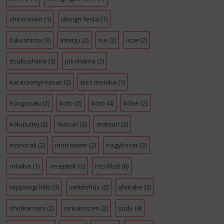
china town
(1)
design festa
(1)
fukushima
(3)
interju
(2)
ise
(2)
isze
(2)
itsukushima
(3)
jokohama
(2)
karacsonyi vasar
(2)
kiss monika
(1)
kongosaki
(2)
koto
(2)
kotó
(4)
kóbe
(2)
kókusztej
(2)
macuri
(3)
matsuri
(2)
monorail
(2)
mori tower
(2)
nagykovet
(3)
odaiba
(1)
receptek
(2)
rizsfőző
(6)
roppongi hills
(3)
sertéshús
(2)
shiitake
(2)
shinkansen
(2)
sinkanszen
(2)
sudy
(4)