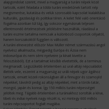
alapgondolat szerint, mivel a magyarság a turáni népek közé
tartozik, ezért feladata a többi turáni eredetűnek tartott nép
megismerése, kutatása és velük szorosabb kapcsolat kialakítása
kulturális, gazdasági és politikai téren. A kelet felé való orientáció
fogalma azonban túl tág, így sokszor egymásnak teljesen
ellentmondó értelmezések jelölésére használták, ráadásul a
turáni eszme tartalma nemcsak a különböző csoportok céljaitól,
hanem korszakoktól függően is változott.
A turáni elnevezést először Max Müller német származású angol
nyelvész alkalmazta, mégpedig Európa és Ázsia nem
indoeurópai és nem sémi nyelveire (a kínait kivette a
felosztásból). Ezt a tartalmat később elvetették, de a terminus
megmaradt. Legszűkebb értelemben az ural-altáji népcsaládot
illették vele, eszerint a magyarság az uráli népek ugor ágához
tartozik, emiatt közeli rokonságban áll a finnugor és szamojéd
népekkel, távolról pedig az altáji népekkel, mint a török-tatár,
mongol, japán és koreai. Így 150 milliós turáni népességet
jelöltek meg. Tágabb értelemben a turániakhoz sorolták a kínai,
tibeti és indiai nyelvek nagy részét is, ez mintegy 600 milliós
turáni népcsoportot foglalt magába.