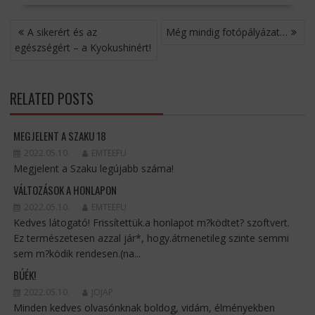
BEJEGYZÉS
A sikerért és az
Még mindig fotópályázat…
NAVIGÁCIÓ
egészségért – a Kyokushinért!
RELATED POSTS
MEGJELENT A SZAKU 18
2022.05.10.
EMTEEFU
Megjelent a Szaku legújabb száma!
VÁLTOZÁSOK A HONLAPON
2022.05.10.
EMTEEFU
Kedves látogató! Frissítettük.a honlapot m?ködtet? szoftvert.
Ez természetesen azzal jár*, hogy.átmenetileg szinte semmi
sem m?ködik rendesen.(na...
BÚÉK!
2022.05.10.
JOJAP
Minden kedves olvasónknak boldog, vidám, élményekben