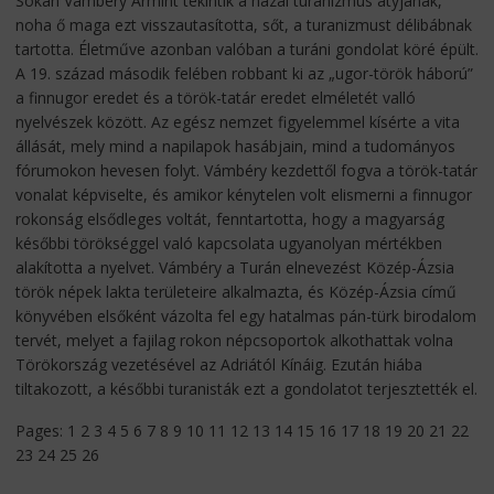
Sokan Vámbéry Ármint tekintik a hazai turanizmus atyjának,
noha ő maga ezt visszautasította, sőt, a turanizmust délibábnak
tartotta. Életműve azonban valóban a turáni gondolat köré épült.
A 19. század második felében robbant ki az „ugor-török háború”
a finnugor eredet és a török-tatár eredet elméletét valló
nyelvészek között. Az egész nemzet figyelemmel kísérte a vita
állását, mely mind a napilapok hasábjain, mind a tudományos
fórumokon hevesen folyt. Vámbéry kezdettől fogva a török-tatár
vonalat képviselte, és amikor kénytelen volt elismerni a finnugor
rokonság elsődleges voltát, fenntartotta, hogy a magyarság
későbbi törökséggel való kapcsolata ugyanolyan mértékben
alakította a nyelvet. Vámbéry a Turán elnevezést Közép-Ázsia
török népek lakta területeire alkalmazta, és Közép-Ázsia című
könyvében elsőként vázolta fel egy hatalmas pán-türk birodalom
tervét, melyet a fajilag rokon népcsoportok alkothattak volna
Törökország vezetésével az Adriától Kínáig. Ezután hiába
tiltakozott, a későbbi turanisták ezt a gondolatot terjesztették el.
Pages:
1
2
3
4
5
6
7
8
9
10
11
12
13
14
15
16
17
18
19
20
21
22
23
24
25
26