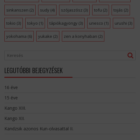
sinkanszen
(2)
sudy
(4)
szójaszósz
(3)
tofu
(2)
tojás
(2)
tokio
(3)
tokyo
(1)
tápiókagyöngy
(3)
unesco
(1)
urushi
(3)
yokohama
(6)
yukake
(2)
zen a konyhaban
(2)
LEGUTÓBBI BEJEGYZÉSEK
16 éve
15 éve
Kango XIII.
Kango XII.
Kandzsik azonos Kun-olvasattal II.