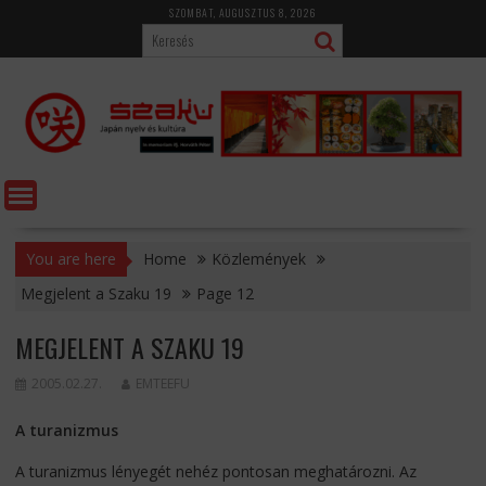
Skip
SZOMBAT, AUGUSZTUS 8, 2026
to
content
You are here
Home
Közlemények
Megjelent a Szaku 19
Page 12
MEGJELENT A SZAKU 19
2005.02.27.
EMTEEFU
A turanizmus
A turanizmus lényegét nehéz pontosan meghatározni. Az