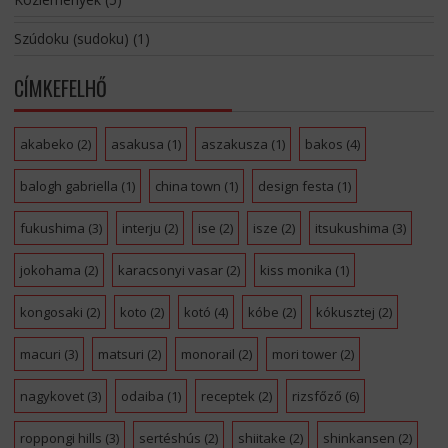
Szúdoku (sudoku)
(1)
CÍMKEFELHŐ
akabeko
(2)
asakusa
(1)
aszakusza
(1)
bakos
(4)
balogh gabriella
(1)
china town
(1)
design festa
(1)
fukushima
(3)
interju
(2)
ise
(2)
isze
(2)
itsukushima
(3)
jokohama
(2)
karacsonyi vasar
(2)
kiss monika
(1)
kongosaki
(2)
koto
(2)
kotó
(4)
kóbe
(2)
kókusztej
(2)
macuri
(3)
matsuri
(2)
monorail
(2)
mori tower
(2)
nagykovet
(3)
odaiba
(1)
receptek
(2)
rizsfőző
(6)
roppongi hills
(3)
sertéshús
(2)
shiitake
(2)
shinkansen
(2)