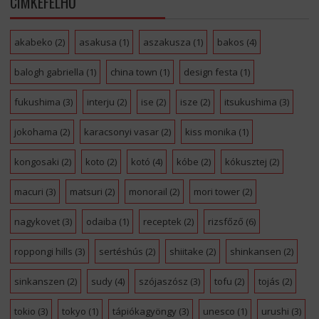
CÍMKEFELHŐ
akabeko
(2)
asakusa
(1)
aszakusza
(1)
bakos
(4)
balogh gabriella
(1)
china town
(1)
design festa
(1)
fukushima
(3)
interju
(2)
ise
(2)
isze
(2)
itsukushima
(3)
jokohama
(2)
karacsonyi vasar
(2)
kiss monika
(1)
kongosaki
(2)
koto
(2)
kotó
(4)
kóbe
(2)
kókusztej
(2)
macuri
(3)
matsuri
(2)
monorail
(2)
mori tower
(2)
nagykovet
(3)
odaiba
(1)
receptek
(2)
rizsfőző
(6)
roppongi hills
(3)
sertéshús
(2)
shiitake
(2)
shinkansen
(2)
sinkanszen
(2)
sudy
(4)
szójaszósz
(3)
tofu
(2)
tojás
(2)
tokio
(3)
tokyo
(1)
tápiókagyöngy
(3)
unesco
(1)
urushi
(3)