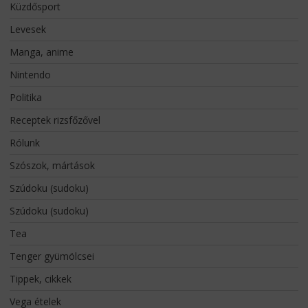
Küzdősport
Levesek
Manga, anime
Nintendo
Politika
Receptek rizsfőzővel
Rólunk
Szószok, mártások
Szúdoku (sudoku)
Szúdoku (sudoku)
Tea
Tenger gyümölcsei
Tippek, cikkek
Vega ételek