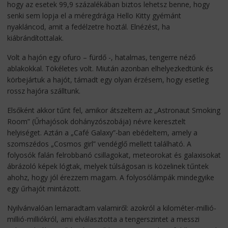
hogy az esetek 99,9 százalékában biztos lehetsz benne, hogy
senki sem lopja el a méregdrága Hello Kitty gyémánt
nyakláncod, amit a fedélzetre hoztál. Elnézést, ha
kiábrándítottalak.
Volt a hajón egy ofuro – fürdő -, hatalmas, tengerre néző
ablakokkal. Tökéletes volt. Miután azonban elhelyezkedtünk és
körbejártuk a hajót, támadt egy olyan érzésem, hogy esetleg
rossz hajóra szálltunk.
Elsőként akkor tűnt fel, amikor átszeltem az „Astronaut Smoking
Room” (Űrhajósok dohányzószobája) névre keresztelt
helyiséget. Aztán a „Café Galaxy”-ban ebédeltem, amely a
szomszédos „Cosmos girl” vendéglő mellett található. A
folyosók falán felrobbanó csillagokat, meteorokat és galaxisokat
ábrázoló képek lógtak, melyek túlságosan is közelinek tűntek
ahohz, hogy jól érezzem magam. A folyosólámpák mindegyike
egy űrhajót mintázott.
Nyilvánvalóan lemaradtam valamiről: azokról a kilométer-millió-
millió-milliókról, ami elválasztotta a tengerszintet a messzi