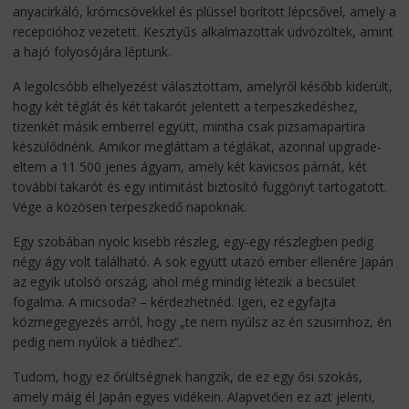
anyacirkáló, krómcsövekkel és plüssel borított lépcsővel, amely a
recepcióhoz vezetett. Kesztyűs alkalmazottak üdvözöltek, amint
a hajó folyosójára léptünk.
A legolcsóbb elhelyezést választottam, amelyről később kiderült,
hogy két téglát és két takarót jelentett a terpeszkedéshez,
tizenkét másik emberrel együtt, mintha csak pizsamapartira
készülődnénk. Amikor megláttam a téglákat, azonnal upgrade-
eltem a 11 500 jenes ágyam, amely két kavicsos párnát, két
további takarót és egy intimitást biztosító függönyt tartogatott.
Vége a közösen terpeszkedő napoknak.
Egy szobában nyolc kisebb részleg, egy-egy részlegben pedig
négy ágy volt található. A sok együtt utazó ember ellenére Japán
az egyik utolsó ország, ahol még mindig létezik a becsület
fogalma. A micsoda? – kérdezhetnéd. Igen, ez egyfajta
közmegegyezés arról, hogy „te nem nyúlsz az én szusimhoz, én
pedig nem nyúlok a tiédhez”.
Tudom, hogy ez őrültségnek hangzik, de ez egy ősi szokás,
amely máig él Japán egyes vidékein. Alapvetően ez azt jelenti,