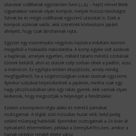
utasokat szállítanak egyszerűen fune (ふね – hajó) névvel illetik.
Ugyanakkor vannak olyan kompok, melyek hosszú távolságot
futnak be és mégis szállítanak egyszerű utasokat is. Ezek a
kompok azoknak valók, akik szeretnék körbeutazni Japánt
ahelyett, hogy csak átrohannak rajta.
Egyszer egy eseménydús négyórás hajóútra indultam Aomori
megyéből a hokkaidói Hakodatéba. A komp egyike volt azoknak
a hajóknak, amelyek egyetlen, milliárd tatami méretű szobának
tűnnek belülről, ahol az utasok szép sorban ülnek a padlón, azaz
a matracon. Ez egyfajta emberi elnyújtózás, amely mindig
megfigyelhető, ha a szigetországban sokan utaznak egyszerre.
Ilyenkor százával terpeszkednek a japánok, mintha csak egy
nagy játszószobában ülne egy rakás gyerek. Akik vannak olyan
kedvesek, hogy megosztják a helyiséget a felnőttekkel.
Ezeken a kompokon tégla alakú és méretű párnákat
osztogatnak. A téglát zöld műszálas huzat védi, belül pedig
szilárd műanyag habbóláll. Ilyesmiket osztogatnak a 24 órán át
nyitvatartó éttermekben, például a Denny&#39;s-ben, amikor a
hajnali négykor rendelt ételre vársz.