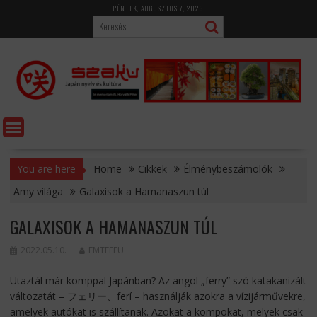
Skip
PÉNTEK, AUGUSZTUS 7, 2026
to
content
You are here
Home
Cikkek
Élménybeszámolók
Amy világa
Galaxisok a Hamanaszun túl
GALAXISOK A HAMANASZUN TÚL
2022.05.10.
EMTEEFU
Utaztál már komppal Japánban? Az angol „ferry” szó katakanizált
változatát – フェリー、ferí – használják azokra a vízijárművekre,
amelyek autókat is szállítanak. Azokat a kompokat, melyek csak