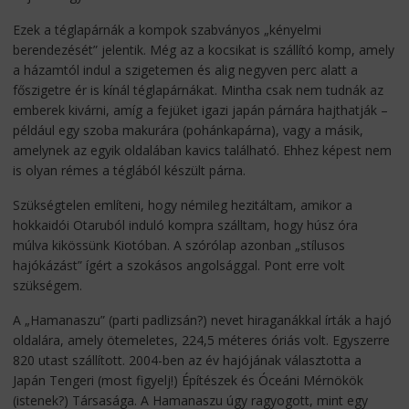
Ezek a téglapárnák a kompok szabványos „kényelmi
berendezését” jelentik. Még az a kocsikat is szállító komp, amely
a házamtól indul a szigetemen és alig negyven perc alatt a
főszigetre ér is kínál téglapárnákat. Mintha csak nem tudnák az
emberek kivárni, amíg a fejüket igazi japán párnára hajthatják –
például egy szoba makurára (pohánkapárna), vagy a másik,
amelynek az egyik oldalában kavics található. Ehhez képest nem
is olyan rémes a téglából készült párna.
Szükségtelen említeni, hogy némileg hezitáltam, amikor a
hokkaidói Otaruból induló kompra szálltam, hogy húsz óra
múlva kikössünk Kiotóban. A szórólap azonban „stílusos
hajókázást” ígért a szokásos angolsággal. Pont erre volt
szükségem.
A „Hamanaszu” (parti padlizsán?) nevet hiraganákkal írták a hajó
oldalára, amely ötemeletes, 224,5 méteres óriás volt. Egyszerre
820 utast szállított. 2004-ben az év hajójának választotta a
Japán Tengeri (most figyelj!) Építészek és Óceáni Mérnökök
(istenek?) Társasága. A Hamanaszu úgy ragyogott, mint egy