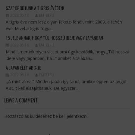
SZAPORODJUNK A TIGRIS ÉVÉBEN!
2022.05.10.
EMTEEFU
A tigris éve nem lesz olyan fekete-fehér, mint 2009, a tehén
éve. Mivel a tigris fogja...
15 JELE ANNAK, HOGY TÚL HOSSZÚ IDEJE VAGY JAPÁNBAN
2022.05.10.
EMTEEFU
Mind ismerünk olyan viccet ami úgy kezdődik, hogy „Túl hosszú
ideje vagy Japánban, ha…” amiket általában...
A JAPÁN ÉLET ABC-JE
2022.05.10.
EMTEEFU
,,A mint alma.” Minden japán így tanul, amikor éppen az angol
ABC-t kell elsajátítaniuk. De egyszer...
LEAVE A COMMENT
Hozzászólás küldéséhez
be kell jelentkezni
.