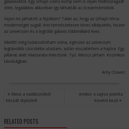
galaxisoktól. Egy űrhajó-szerű komp nem is olyan földhözragadt
ötlet, legalábbis akkoriban így láthatták az óceánmérnökök.
Vajon mi járhatott a fejükben? Talán az, hogy az űrhajó-téma
modernséget sugall. Ami természetesen téves elképzelés, hiszen
az univerzum és a legtöbb galaxis többmilliárd éves.
Mielőtt még tudatosítottam volna, egészen az univerzum
legtávolibb csücskébe utaztam, aztán visszatértem a hajóra. Egy
pillanat alatt Maizuruba érkeztünk. Tyű. Messzi jártam. Kozmikus
távolságban.
Amy Chavez
BEJEGYZÉS
Mese a vaddisznóból
Amikor a sajtos piskóta
NAVIGÁCIÓ
készült útjelzőről
követni kezd
RELATED POSTS