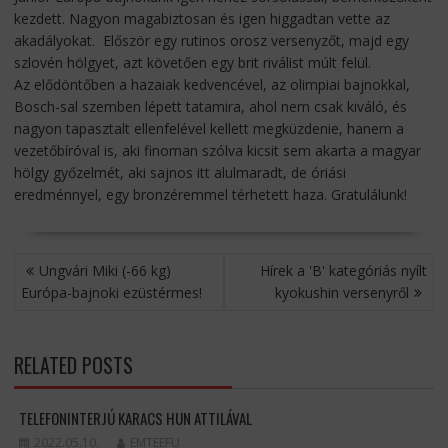
kezdett. Nagyon magabiztosan és igen higgadtan vette az
akadályokat.
Először egy rutinos orosz versenyzőt, majd egy
szlovén hölgyet, azt követően egy brit riválist múlt felül.
Az elődöntőben a hazaiak kedvencével, az olimpiai bajnokkal,
Bosch-sal szemben lépett tatamira, ahol nem csak kiváló, és
nagyon tapasztalt ellenfelével kellett megküzdenie, hanem a
vezetőbíróval is, aki finoman szólva kicsit sem akarta a magyar
hölgy győzelmét, aki sajnos itt alulmaradt, de óriási
eredménnyel, egy bronzéremmel térhetett haza. Gratulálunk!
BEJEGYZÉS
Ungvári Miki (-66 kg)
Hírek a 'B' kategóriás nyílt
NAVIGÁCIÓ
Európa-bajnoki ezüstérmes!
kyokushin versenyről
RELATED POSTS
TELEFONINTERJÚ KARACS HUN ATTILÁVAL
2022.05.10.
EMTEEFU