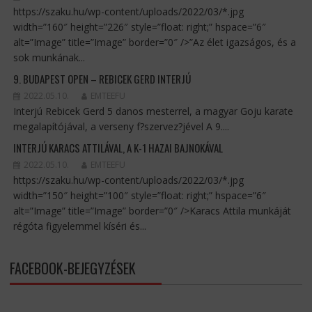
https://szaku.hu/wp-content/uploads/2022/03/*.jpg
width=”160″ height=”226″ style=”float: right;” hspace=”6″
alt=”Image” title=”Image” border=”0″ />”Az élet igazságos, és a
sok munkának...
9. BUDAPEST OPEN – REBICEK GERD INTERJÚ
2022.05.10.
EMTEEFU
Interjú Rebicek Gerd 5 danos mesterrel, a magyar Goju karate
megalapítójával, a verseny f?szervez?jével A 9....
INTERJÚ KARACS ATTILÁVAL, A K-1 HAZAI BAJNOKÁVAL
2022.05.10.
EMTEEFU
https://szaku.hu/wp-content/uploads/2022/03/*.jpg
width=”150″ height=”100″ style=”float: right;” hspace=”6″
alt=”Image” title=”Image” border=”0″ />Karacs Attila munkáját
régóta figyelemmel kíséri és...
FACEBOOK-BEJEGYZÉSEK