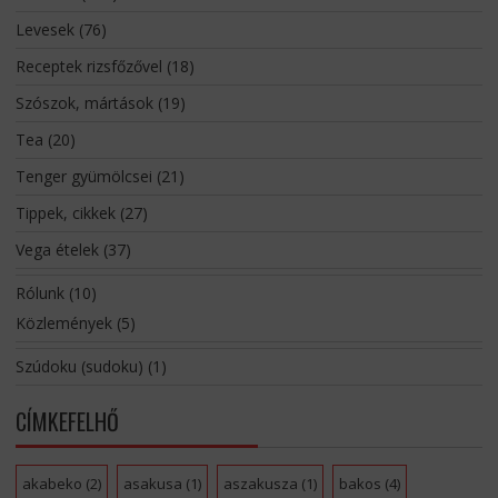
Levesek
(76)
Receptek rizsfőzővel
(18)
Szószok, mártások
(19)
Tea
(20)
Tenger gyümölcsei
(21)
Tippek, cikkek
(27)
Vega ételek
(37)
Rólunk
(10)
Közlemények
(5)
Szúdoku (sudoku)
(1)
CÍMKEFELHŐ
akabeko
(2)
asakusa
(1)
aszakusza
(1)
bakos
(4)