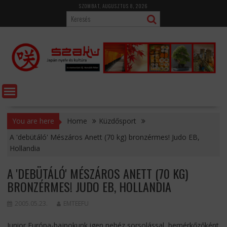
Skip
SZOMBAT, AUGUSZTUS 8, 2026
to
content
You are here
Home
Küzdősport
A 'debütáló' Mészáros Anett (70 kg) bronzérmes! Judo EB,
Hollandia
A 'DEBÜTÁLÓ' MÉSZÁROS ANETT (70 KG)
BRONZÉRMES! JUDO EB, HOLLANDIA
2005.05.23.
EMTEEFU
Junior Európa-bajnokunk igen nehéz sorsolással, bemérkőzőként