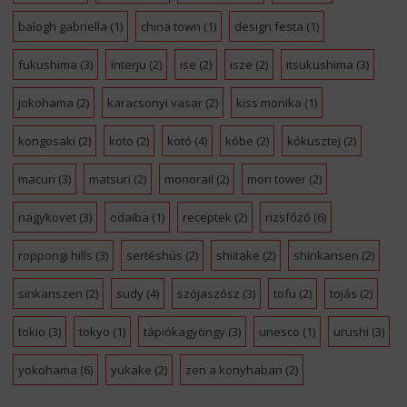
balogh gabriella
(1)
china town
(1)
design festa
(1)
fukushima
(3)
interju
(2)
ise
(2)
isze
(2)
itsukushima
(3)
jokohama
(2)
karacsonyi vasar
(2)
kiss monika
(1)
kongosaki
(2)
koto
(2)
kotó
(4)
kóbe
(2)
kókusztej
(2)
macuri
(3)
matsuri
(2)
monorail
(2)
mori tower
(2)
nagykovet
(3)
odaiba
(1)
receptek
(2)
rizsfőző
(6)
roppongi hills
(3)
sertéshús
(2)
shiitake
(2)
shinkansen
(2)
sinkanszen
(2)
sudy
(4)
szójaszósz
(3)
tofu
(2)
tojás
(2)
tokio
(3)
tokyo
(1)
tápiókagyöngy
(3)
unesco
(1)
urushi
(3)
yokohama
(6)
yukake
(2)
zen a konyhaban
(2)