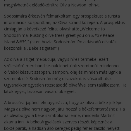
meghívhatnák előadókörútra Olivia Newton John-t.
Sodosimára érkezvén felmarkoltam egy prospektust a turista
információs központban, az Olíva strand közepén. A prospektus
címlapján a következő felirat olvasható: „Welcome to
Shodoshima. Rusting olive trees greet you on &#39;Peace
Island.&#39;” (Isten hozta Sodosimán. Rozsdásodó olívafák
köszöntik a „Béke szigeten”.)
Az olíva a sziget meibucuja, vagyis híres terméke, ezért
széleskörű merchandise-nak lehettünk szemtanúi: mindenhol
olívából készült szappan, sampon, olaj és minden más ugrik a
szemünk elé. Sodosimán még olívazoknit is vásárolhatsz.
Ugyanakkor egyetlen rozsdásodó olívafával sem találkoztam. Ha
látok egyet, biztosan vásárolok egyet.
A brossúra japánul elmagyarázza, hogy az olíva a béke jelképe.
Maga az olíva nem nagyon járul hozzá a békefenntartáshoz. Ha
az olívabogyó a béke szimbóluma lenne, mindenki Martinit
akarna inni. A béketárgyalások szerves részét képeznék a
koktélpartik, a hadban álló seregek pedig fehér zászló helyett