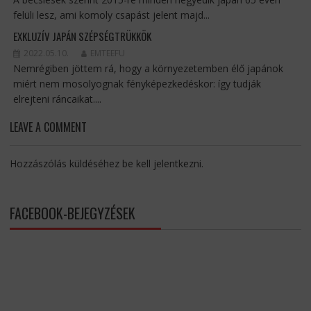
felüli lesz, ami komoly csapást jelent majd...
EXKLUZÍV JAPÁN SZÉPSÉGTRÜKKÖK
2022.05.10.
EMTEEFU
Nemrégiben jöttem rá, hogy a környezetemben élő japánok
miért nem mosolyognak fényképezkedéskor: így tudják
elrejteni ráncaikat....
LEAVE A COMMENT
Hozzászólás küldéséhez
be kell jelentkezni
.
FACEBOOK-BEJEGYZÉSEK