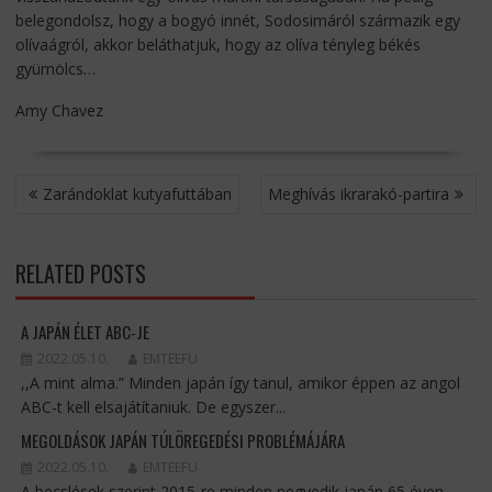
belegondolsz, hogy a bogyó innét, Sodosimáról származik egy
olívaágról, akkor beláthatjuk, hogy az olíva tényleg békés
gyümölcs…
Amy Chavez
BEJEGYZÉS
Zarándoklat kutyafuttában
Meghívás ikrarakó-partira
NAVIGÁCIÓ
RELATED POSTS
A JAPÁN ÉLET ABC-JE
2022.05.10.
EMTEEFU
,,A mint alma.” Minden japán így tanul, amikor éppen az angol
ABC-t kell elsajátítaniuk. De egyszer...
MEGOLDÁSOK JAPÁN TÚLÖREGEDÉSI PROBLÉMÁJÁRA
2022.05.10.
EMTEEFU
A becslések szerint 2015-re minden negyedik japán 65 éven