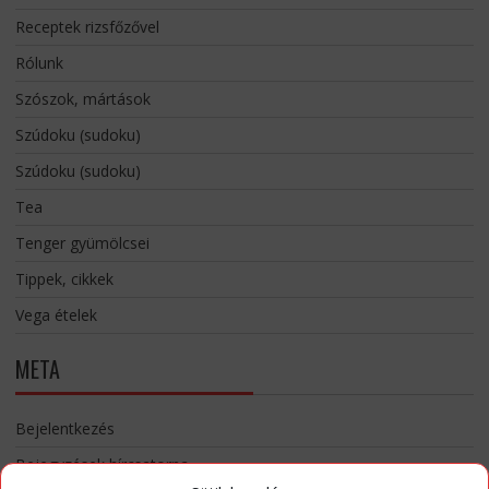
Receptek rizsfőzővel
Rólunk
Szószok, mártások
Szúdoku (sudoku)
Szúdoku (sudoku)
Tea
Tenger gyümölcsei
Tippek, cikkek
Vega ételek
META
Bejelentkezés
Bejegyzések hírcsatorna