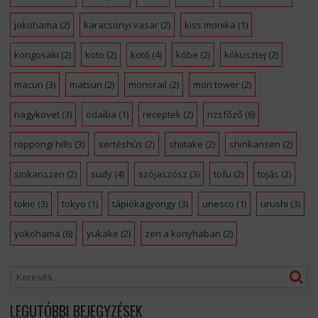
jokohama
(2)
karacsonyi vasar
(2)
kiss monika
(1)
kongosaki
(2)
koto
(2)
kotó
(4)
kóbe
(2)
kókusztej
(2)
macuri
(3)
matsuri
(2)
monorail
(2)
mori tower
(2)
nagykovet
(3)
odaiba
(1)
receptek
(2)
rizsfőző
(6)
roppongi hills
(3)
sertéshús
(2)
shiitake
(2)
shinkansen
(2)
sinkanszen
(2)
sudy
(4)
szójaszósz
(3)
tofu
(2)
tojás
(2)
tokio
(3)
tokyo
(1)
tápiókagyöngy
(3)
unesco
(1)
urushi
(3)
yokohama
(6)
yukake
(2)
zen a konyhaban
(2)
LEGUTÓBBI BEJEGYZÉSEK