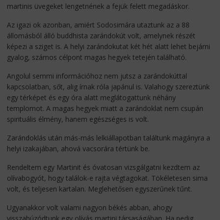
martinis üvegeket lengetnének a fejük felett megadáskor.
Az igazi ok azonban, amiért Sodosimára utaztunk az a 88
állomásból álló buddhista zarándokút volt, amelynek részét
képezi a sziget is. A helyi zarándokutat két hét alatt lehet bejárni
gyalog, számos célpont magas hegyek tetején található.
Angolul semmi információhoz nem jutsz a zarándokúttal
kapcsolatban, sőt, alig írnak róla japánul is. Valahogy szereztünk
egy térképet és egy óra alatt meglátogattunk néhány
templomot. A magas hegyek miatt a zarándoklat nem csupán
spirituális élmény, hanem egészséges is volt.
Zarándoklás után más-más lelkiállapotban találtunk magányra a
helyi izakajában, ahová vacsorára tértünk be.
Rendeltem egy Martinit és óvatosan vizsgálgatni kezdtem az
olívabogyót, hogy találok-e rajta végtagokat. Tökéletesen sima
volt, és teljesen kartalan. Meglehetősen egyszerűnek tűnt.
Ugyanakkor volt valami nagyon békés abban, ahogy
visszahúzódtunk egy olívás martini társaságában. Ha pedig