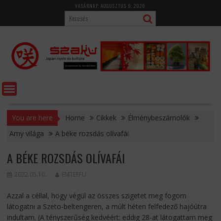
Skip
VASÁRNAP, AUGUSZTUS 9, 2026
to
content
You are here
Home
Cikkek
Élménybeszámolók
Amy világa
A béke rozsdás olívafái
A BÉKE ROZSDÁS OLÍVAFÁI
2022.05.10.
EMTEEFU
Azzal a céllal, hogy végül az összes szigetet meg fogom
látogatni a Szeto-beltengeren, a múlt héten felfedező hajóútra
indultam. (A tényszerűség kedvéért: eddig 28-at látogattam meg