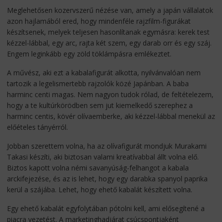
Meglehetősen kozervszerű nézése van, amely a japán vállalatok
azon hajlamából ered, hogy mindenféle rajzfilm-figurákat
készítsenek, melyek teljesen hasonlítanak egymásra: kerek test
kézzel-lábbal, egy arc, rajta két szem, egy darab orr és egy száj.
Engem leginkább egy zöld töklámpásra emlékeztet.
A művész, aki ezt a kabalafigurát alkotta, nyilvánvalóan nem
tartozik a legelismertebb rajzolók közé Japánban. A baba
harminc centi magas. Nem nagyon tudok rólad, de feltételezem,
hogy a te kultúrkörödben sem jut kiemelkedő szerephez a
harminc centis, kövér olívaemberke, aki kézzel-lábbal menekül az
előételes tányérról.
Jobban szerettem volna, ha az olívafigurát mondjuk Murakami
Takasi készíti, aki biztosan valami kreatívabbal állt volna elő.
Biztos kapott volna némi savanyúság-felhangot a kabala
arckifejezése, és az is lehet, hogy egy darabka spanyol paprika
kerül a szájába. Lehet, hogy ehető kabalát készített volna.
Egy ehető kabalát egyfolytában pótolni kell, ami elősegítené a
piacra vezetést. A marketinghadjárat csúcspontjaként