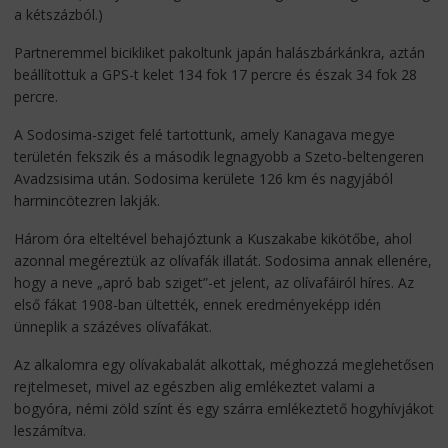
a kétszázból.)
Partneremmel bicikliket pakoltunk japán halászbárkánkra, aztán
beállítottuk a GPS-t kelet 134 fok 17 percre és észak 34 fok 28
percre.
A Sodosima-sziget felé tartottunk, amely Kanagava megye
területén fekszik és a második legnagyobb a Szeto-beltengeren
Avadzsisima után. Sodosima kerülete 126 km és nagyjából
harmincötezren lakják.
Három óra elteltével behajóztunk a Kuszakabe kikötőbe, ahol
azonnal megéreztük az olívafák illatát. Sodosima annak ellenére,
hogy a neve „apró bab sziget”-et jelent, az olívafáiról híres. Az
első fákat 1908-ban ültették, ennek eredményeképp idén
ünneplik a százéves olívafákat.
Az alkalomra egy olívakabalát alkottak, méghozzá meglehetősen
rejtelmeset, mivel az egészben alig emlékeztet valami a
bogyóra, némi zöld színt és egy szárra emlékeztető hogyhívjákot
leszámítva.