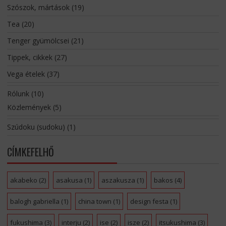
Szószok, mártások
(19)
Tea
(20)
Tenger gyümölcsei
(21)
Tippek, cikkek
(27)
Vega ételek
(37)
Rólunk
(10)
Közlemények
(5)
Szúdoku (sudoku)
(1)
CÍMKEFELHŐ
akabeko
(2)
asakusa
(1)
aszakusza
(1)
bakos
(4)
balogh gabriella
(1)
china town
(1)
design festa
(1)
fukushima
(3)
interju
(2)
ise
(2)
isze
(2)
itsukushima
(3)