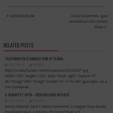
BEJEGYZÉS
Kandzsikártyák
Óriási küzdelmek, igazi
NAVIGÁCIÓ
nemzetközi Full-contact
Show
RELATED POSTS
TELEFONINTERJÚ KARACS HUN ATTILÁVAL
2022.05.10.
EMTEEFU
https://szaku.hu/wp-content/uploads/2022/03/*.jpg
width=”160″ height=”226″ style=”float: right;” hspace=”6″
alt=”Image” title=”Image” border=”0″ />”Az élet igazságos, és a
sok munkának...
9. BUDAPEST OPEN – REBICEK GERD INTERJÚ
2022.05.10.
EMTEEFU
Interjú Rebicek Gerd 5 danos mesterrel, a magyar Goju karate
megalapítójával, a verseny f?szervez?jével A 9....