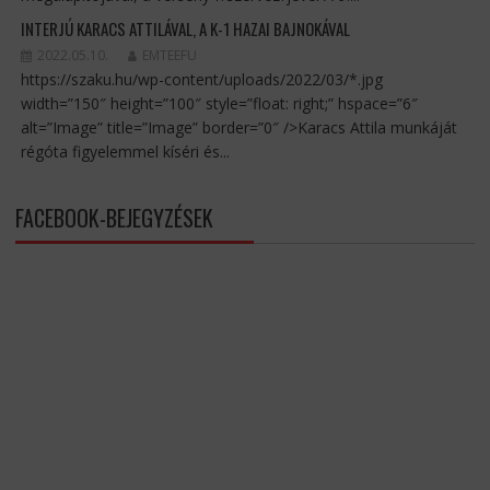
INTERJÚ KARACS ATTILÁVAL, A K-1 HAZAI BAJNOKÁVAL
2022.05.10.
EMTEEFU
https://szaku.hu/wp-content/uploads/2022/03/*.jpg
width=”150″ height=”100″ style=”float: right;” hspace=”6″
alt=”Image” title=”Image” border=”0″ />Karacs Attila munkáját
régóta figyelemmel kíséri és...
FACEBOOK-BEJEGYZÉSEK