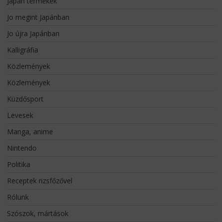
Japán termékek
Jo megint Japánban
Jo újra Japánban
Kalligráfia
Közlemények
Közlemények
Küzdősport
Levesek
Manga, anime
Nintendo
Politika
Receptek rizsfőzővel
Rólunk
Szószok, mártások