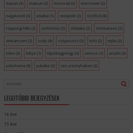
macuri
(3)
matsuri
(2)
monorail
(2)
mori tower
(2)
nagykovet
(3)
odaiba
(1)
receptek
(2)
rizsfőző
(6)
roppongi hills
(3)
sertéshús
(2)
shiitake
(2)
shinkansen
(2)
sinkanszen
(2)
sudy
(4)
szójaszósz
(3)
tofu
(2)
tojás
(2)
tokio
(3)
tokyo
(1)
tápiókagyöngy
(3)
unesco
(1)
urushi
(3)
yokohama
(6)
yukake
(2)
zen a konyhaban
(2)
LEGUTÓBBI BEJEGYZÉSEK
16 éve
15 éve