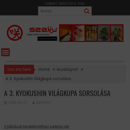
Skip
SZOMBAT, AUGUSZTUS 8, 2026
to
content
You are here
Home
Küzdősport
A 3. Kyokushin Világkupa sorsolása
A 3. KYOKUSHIN VILÁGKUPA SORSOLÁSA
2005.06.07.
EMTEEFU
A táblázat megtekintéhez kattints ide