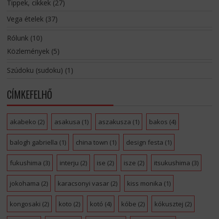
Tippek, cikkek
(27)
Vega ételek
(37)
Rólunk
(10)
Közlemények
(5)
Szúdoku (sudoku)
(1)
CÍMKEFELHŐ
akabeko
(2)
asakusa
(1)
aszakusza
(1)
bakos
(4)
balogh gabriella
(1)
china town
(1)
design festa
(1)
fukushima
(3)
interju
(2)
ise
(2)
isze
(2)
itsukushima
(3)
jokohama
(2)
karacsonyi vasar
(2)
kiss monika
(1)
kongosaki
(2)
koto
(2)
kotó
(4)
kóbe
(2)
kókusztej
(2)