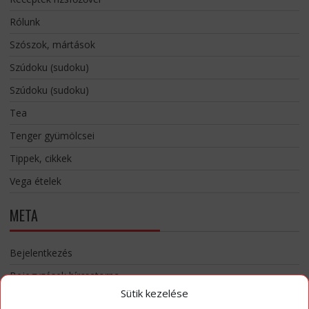
Rólunk
Szószok, mártások
Szúdoku (sudoku)
Szúdoku (sudoku)
Tea
Tenger gyümölcsei
Tippek, cikkek
Vega ételek
META
Bejelentkezés
Bejegyzések hírcsatorna
Sütik kezelése
Hozzászólások hírcsatorna