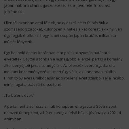
Japán háború utáni újjászületését és a jövő felé fordulást
jelképezze.
Ellenzői azonban attól félnek, hogy ezzel ismét felbőszítik a
szomszédországokat, különösen Kínát és a két Koreát, akik nyilván
úgy fogják értékelni, hogy ismét csupán Japán brutális militarista
múltját fényezik.
Egy hasonló ötletet korábban már politikai nyomás hatására
elvetettek. Ezúttal azonban a legnagyobb ellenzéi párt is a kormány
által benyújtott javaslat mögé állt. Az ellenzék azért fogadta el a
mostani kezdeményezésts, mert úgy vélik, az ünnepnap inkább
Hirohito 63 éves uralkodásának turbulens éveit szimbolizálja inkább,
mint magát a császárt dicsőítené.
„Turbulens évek”
A parlament alsó háza a múlt hónapban elfogadta a Sóva napot
nemzeti ünnepként, a héten pedig a felső ház is jóváhagyta 202-14
arányban.