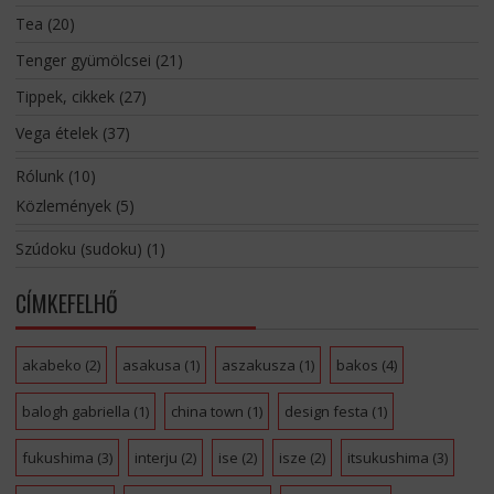
Tea
(20)
Tenger gyümölcsei
(21)
Tippek, cikkek
(27)
Vega ételek
(37)
Rólunk
(10)
Közlemények
(5)
Szúdoku (sudoku)
(1)
CÍMKEFELHŐ
akabeko
(2)
asakusa
(1)
aszakusza
(1)
bakos
(4)
balogh gabriella
(1)
china town
(1)
design festa
(1)
fukushima
(3)
interju
(2)
ise
(2)
isze
(2)
itsukushima
(3)