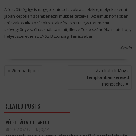
A feszültség így is nagy, tekintettel azokra a jelekre, melyek szerint
Japán képtelen szembenézni múltbéli tetteivel. Az elmúlt hónapban
erőszakos tiltakozások voltak Kína-szerte egy történelmi
szövegkönyv szóhasználata miatt, illetve Tokió szándéka miatt, hogy
helyet szeretne az ENSZ Biztonsági Tanácsában.
Kyodo
BEJEGYZÉS
Gomba-tippek
Az elrabolt lány a
NAVIGÁCIÓ
templomban keresett
menedéket
RELATED POSTS
VÉDETT ÁLLATOT TARTOTT
2022.05.10.
JOJAP