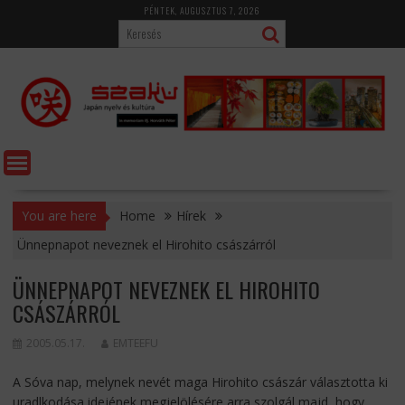
Skip
PÉNTEK, AUGUSZTUS 7, 2026
to
content
You are here
Home
Hírek
Ünnepnapot neveznek el Hirohito császárról
ÜNNEPNAPOT NEVEZNEK EL HIROHITO
CSÁSZÁRRÓL
2005.05.17.
EMTEEFU
A Sóva nap, melynek nevét maga Hirohito császár választotta ki
uradlkodása idejének megjelölésére arra szolgál majd, hogy