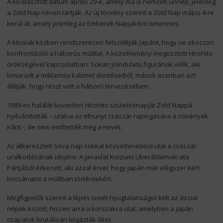
A kiválasztott dátum április 29-e, amely ma is nemzeti ünnep, jelenleg
a Zöld Nap néven tartják. Az új törvény szerint a Zöld Nap május 4-re
kerül át, amely jelenleg az Emberek Napjaként ismeretes.
A kínaiak közben rendszeresen felszólítják Japánt, hogy ne okozzon
konfrontációt a háborús múlttal. A közvélemény megosztott Hirohito
örökségével kapcsolatban. Sokan jóindulatú figurának vélik, aki
kimaradt a militarista kabinet döntéseiből, mások azonban azt
állítják, hogy részt vett a háború tervezésében.
1989-es halálát követően Hirohito születésnapját Zöld Nappá
nyilvánították – utalva az elhunyt császár rajongására a növények
iránt -, de nem említették meg a nevét.
Az átkeresztelt Sóva nap sokkal közvetlenebbül utal a császár
uralkodásának idejére. A javaslat Koizumi Liberáldemokrata
Pártjából érkezett, aki azzal érvel, hogy Japán már elégszer kért
bocsánatot a múltban történtekért.
Megfigyelők szerint a lépés ismét nyugtalanságot kelt az ázsiai
népek között, hiszen arra a korszakra utal, amelyben a japán
csapatok brutálisan leigázták őket.