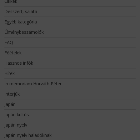
Cikkek
Desszert, saláta
Egyéb kategória
Élménybeszámolók
FAQ
Főételek
Hasznos infók
Hírek
In memoriam Horváth Péter
Interjúk
Japán
Japán kultúra
Japán nyelv
Japán nyelv haladóknak