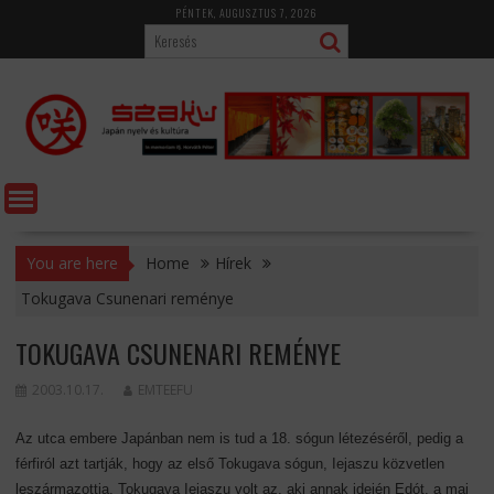
Skip
PÉNTEK, AUGUSZTUS 7, 2026
to
content
You are here
Home
Hírek
Tokugava Csunenari reménye
TOKUGAVA CSUNENARI REMÉNYE
2003.10.17.
EMTEEFU
Az utca embere Japánban nem is tud a 18. sógun létezéséről, pedig a
férfiról azt tartják, hogy az első Tokugava sógun, Iejaszu közvetlen
leszármazottja. Tokugava Iejaszu volt az, aki annak idején Edót, a mai