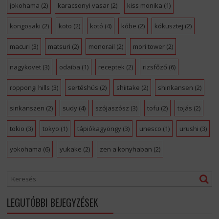
jokohama
(2)
karacsonyi vasar
(2)
kiss monika
(1)
kongosaki
(2)
koto
(2)
kotó
(4)
kóbe
(2)
kókusztej
(2)
macuri
(3)
matsuri
(2)
monorail
(2)
mori tower
(2)
nagykovet
(3)
odaiba
(1)
receptek
(2)
rizsfőző
(6)
roppongi hills
(3)
sertéshús
(2)
shiitake
(2)
shinkansen
(2)
sinkanszen
(2)
sudy
(4)
szójaszósz
(3)
tofu
(2)
tojás
(2)
tokio
(3)
tokyo
(1)
tápiókagyöngy
(3)
unesco
(1)
urushi
(3)
yokohama
(6)
yukake
(2)
zen a konyhaban
(2)
LEGUTÓBBI BEJEGYZÉSEK