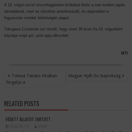
A 18. sógun ezzel összefüggésben bírálattal illette a mai modern japán
társadalmat, mert az túlzottan amerikanizált, és alapvetően a
fogyasztás mindek felettiségén alapul.
Tokugava Csunenari azt reméli, hogy most 39 éves fia 19. sógunként
folytatja majd azt, amit apja elkezdett.
MTI
BEJEGYZÉS
Tokiwa Takako Kínában
Magyar Nyílt Go Bajnokság
NAVIGÁCIÓ
forgatja a
RELATED POSTS
VÉDETT ÁLLATOT TARTOTT
2022.05.10.
JOJAP