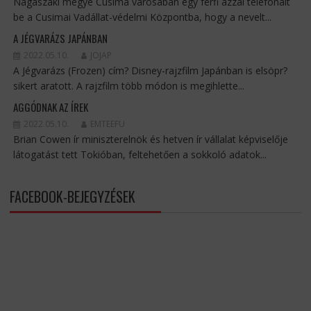
Nagaszaki megye Cusima városában egy férfi azzal telefonált
be a Cusimai Vadállat-védelmi Központba, hogy a nevelt...
A JÉGVARÁZS JAPÁNBAN
2022.05.10.
JOJAP
A Jégvarázs (Frozen) cím? Disney-rajzfilm Japánban is elsöpr?
sikert aratott. A rajzfilm több módon is megihlette...
AGGÓDNAK AZ ÍREK
2022.05.10.
EMTEEFU
Brian Cowen ír miniszterelnök és hetven ír vállalat képviselője
látogatást tett Tokióban, feltehetően a sokkoló adatok...
FACEBOOK-BEJEGYZÉSEK