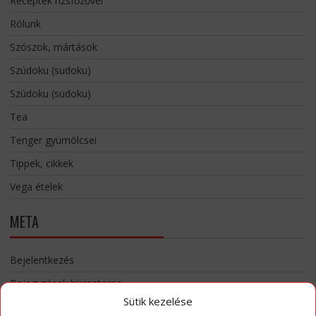
Receptek rizsfőzővel
Rólunk
Szószok, mártások
Szúdoku (sudoku)
Szúdoku (sudoku)
Tea
Tenger gyümölcsei
Tippek, cikkek
Vega ételek
META
Bejelentkezés
Bejegyzések hírcsatorna
Sütik kezelése
Hozzászólások hírcsatorna