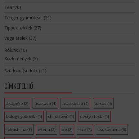
Tea
(20)
Tenger gyümölcsei
(21)
Tippek, cikkek
(27)
Vega ételek
(37)
Rólunk
(10)
Közlemények
(5)
Szúdoku (sudoku)
(1)
CÍMKEFELHŐ
akabeko
(2)
asakusa
(1)
aszakusza
(1)
bakos
(4)
balogh gabriella
(1)
china town
(1)
design festa
(1)
fukushima
(3)
interju
(2)
ise
(2)
isze
(2)
itsukushima
(3)