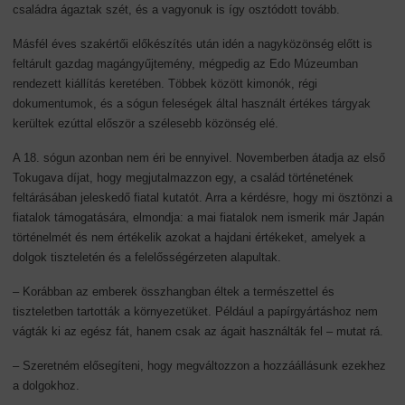
családra ágaztak szét, és a vagyonuk is így osztódott tovább.
Másfél éves szakértői előkészítés után idén a nagyközönség előtt is
feltárult gazdag magángyűjtemény, mégpedig az Edo Múzeumban
rendezett kiállítás keretében. Többek között kimonók, régi
dokumentumok, és a sógun feleségek által használt értékes tárgyak
kerültek ezúttal először a szélesebb közönség elé.
A 18. sógun azonban nem éri be ennyivel. Novemberben átadja az első
Tokugava díjat, hogy megjutalmazzon egy, a család történetének
feltárásában jeleskedő fiatal kutatót. Arra a kérdésre, hogy mi ösztönzi a
fiatalok támogatására, elmondja: a mai fiatalok nem ismerik már Japán
történelmét és nem értékelik azokat a hajdani értékeket, amelyek a
dolgok tiszteletén és a felelősségérzeten alapultak.
– Korábban az emberek összhangban éltek a természettel és
tiszteletben tartották a környezetüket. Például a papírgyártáshoz nem
vágták ki az egész fát, hanem csak az ágait használták fel – mutat rá.
– Szeretném elősegíteni, hogy megváltozzon a hozzáállásunk ezekhez
a dolgokhoz.