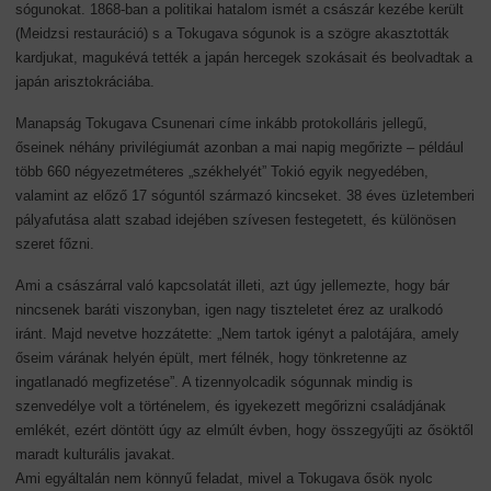
sógunokat. 1868-ban a politikai hatalom ismét a császár kezébe került
(Meidzsi restauráció) s a Tokugava sógunok is a szögre akasztották
kardjukat, magukévá tették a japán hercegek szokásait és beolvadtak a
japán arisztokráciába.
Manapság Tokugava Csunenari címe inkább protokolláris jellegű,
őseinek néhány privilégiumát azonban a mai napig megőrizte – például
több 660 négyezetméteres „székhelyét” Tokió egyik negyedében,
valamint az előző 17 sóguntól származó kincseket. 38 éves üzletemberi
pályafutása alatt szabad idejében szívesen festegetett, és különösen
szeret főzni.
Ami a császárral való kapcsolatát illeti, azt úgy jellemezte, hogy bár
nincsenek baráti viszonyban, igen nagy tiszteletet érez az uralkodó
iránt. Majd nevetve hozzátette: „Nem tartok igényt a palotájára, amely
őseim várának helyén épült, mert félnék, hogy tönkretenne az
ingatlanadó megfizetése”. A tizennyolcadik sógunnak mindig is
szenvedélye volt a történelem, és igyekezett megőrizni családjának
emlékét, ezért döntött úgy az elmúlt évben, hogy összegyűjti az ősöktől
maradt kulturális javakat.
Ami egyáltalán nem könnyű feladat, mivel a Tokugava ősök nyolc