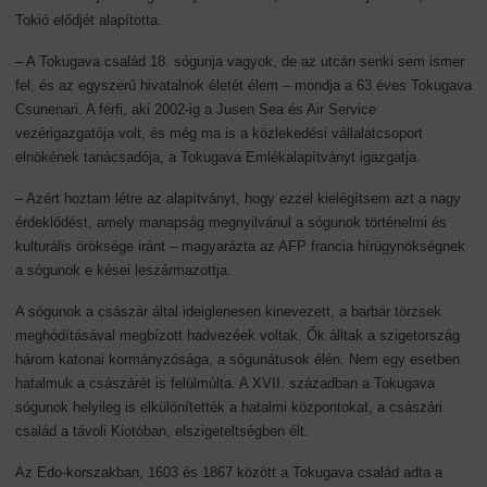
Tokió elődjét alapította.
– A Tokugava család 18. sógunja vagyok, de az utcán senki sem ismer
fel, és az egyszerű hivatalnok életét élem – mondja a 63 éves Tokugava
Csunenari. A férfi, aki 2002-ig a Jusen Sea és Air Service
vezérigazgatója volt, és még ma is a közlekedési vállalatcsoport
elnökének tanácsadója, a Tokugava Emlékalapítványt igazgatja.
– Azért hoztam létre az alapítványt, hogy ezzel kielégítsem azt a nagy
érdeklődést, amely manapság megnyilvánul a sógunok történelmi és
kulturális öröksége iránt – magyarázta az AFP francia hírügynökségnek
a sógunok e kései leszármazottja.
A sógunok a császár által ideiglenesen kinevezett, a barbár törzsek
meghódításával megbízott hadvezéek voltak. Ők álltak a szigetország
három katonai kormányzósága, a sógunátusok élén. Nem egy esetben
hatalmuk a császárét is felülmúlta. A XVII. században a Tokugava
sógunok helyileg is elkülönítették a hatalmi központokat, a császári
család a távoli Kiotóban, elszigeteltségben élt.
Az Edo-korszakban, 1603 és 1867 között a Tokugava család adta a