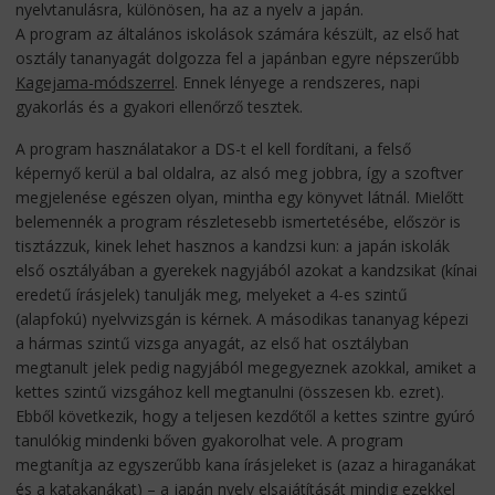
nyelvtanulásra, különösen, ha az a nyelv a japán.
A program az általános iskolások számára készült, az első hat
osztály tananyagát dolgozza fel a japánban egyre népszerűbb
Kagejama-módszerrel
. Ennek lényege a rendszeres, napi
gyakorlás és a gyakori ellenőrző tesztek.
A program használatakor a DS-t el kell fordítani, a felső
képernyő kerül a bal oldalra, az alsó meg jobbra, így a szoftver
megjelenése egészen olyan, mintha egy könyvet látnál. Mielőtt
belemennék a program részletesebb ismertetésébe, először is
tisztázzuk, kinek lehet hasznos a kandzsi kun: a japán iskolák
első osztályában a gyerekek nagyjából azokat a kandzsikat (kínai
eredetű írásjelek) tanulják meg, melyeket a 4-es szintű
(alapfokú) nyelvvizsgán is kérnek. A másodikas tananyag képezi
a hármas szintű vizsga anyagát, az első hat osztályban
megtanult jelek pedig nagyjából megegyeznek azokkal, amiket a
kettes szintű vizsgához kell megtanulni (összesen kb. ezret).
Ebből következik, hogy a teljesen kezdőtől a kettes szintre gyúró
tanulókig mindenki bőven gyakorolhat vele. A program
megtanítja az egyszerűbb kana írásjeleket is (azaz a hiraganákat
és a katakanákat) – a japán nyelv elsajátítását mindig ezekkel