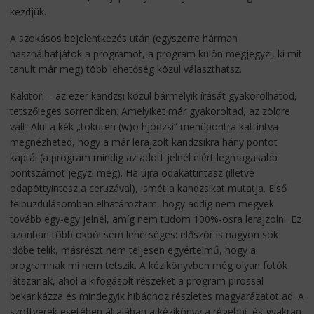
kezdjük.
A szokásos bejelentkezés után (egyszerre hárman
használhatjátok a programot, a program külön megjegyzi, ki mit
tanult már meg) több lehetőség közül választhatsz.
Kakitori – az ezer kandzsi közül bármelyik írását gyakorolhatod,
tetszőleges sorrendben. Amelyiket már gyakoroltad, az zöldre
vált. Alul a kék „tokuten (w)o hjódzsi” menüpontra kattintva
megnézheted, hogy a már lerajzolt kandzsikra hány pontot
kaptál (a program mindig az adott jelnél elért legmagasabb
pontszámot jegyzi meg). Ha újra odakattintasz (illetve
odapöttyintesz a ceruzával), ismét a kandzsikat mutatja. Első
felbuzdulásomban elhatároztam, hogy addig nem megyek
tovább egy-egy jelnél, amíg nem tudom 100%-osra lerajzolni. Ez
azonban több okból sem lehetséges: először is nagyon sok
időbe telik, másrészt nem teljesen egyértelmű, hogy a
programnak mi nem tetszik. A kézikönyvben még olyan fotók
látszanak, ahol a kifogásolt részeket a program pirossal
bekarikázza és mindegyik hibádhoz részletes magyarázatot ad. A
szoftverek esetében általában a kézikönyv a régebbi, és gyakran