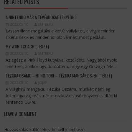
RELATED POSTS
A NINTENDO MÁR A TÉVÉADÓKAT FENYEGETI
2022.05.10.
EMTEEFU
Lassan illene megutálni a kiotói vállalatot, elvégre minden
sikerül nekik és mindenhol ott vannak: most például...
MY WORD COACH (TESZT)
2022.05.10.
EMTEEFU
Az egész a Pink Floyd kutyáival kezd?dött. Nagyjából nyolc
lehettem, amikor úgy döntöttem, hogy egy Országh-féle...
TEZUKA OSAMU – HI NO TORI – TEZUKA MANGÁK DS-EN (TESZT)
2022.05.10.
JOJAP
A világhírű mangaka, Tezuka Oszamu munkáit némileg
feltuningolva, már-már interaktív olvasókönyvként adták ki
Nintendo DS-re.
LEAVE A COMMENT
Hozzászólás küldéséhez
be kell jelentkezni
.