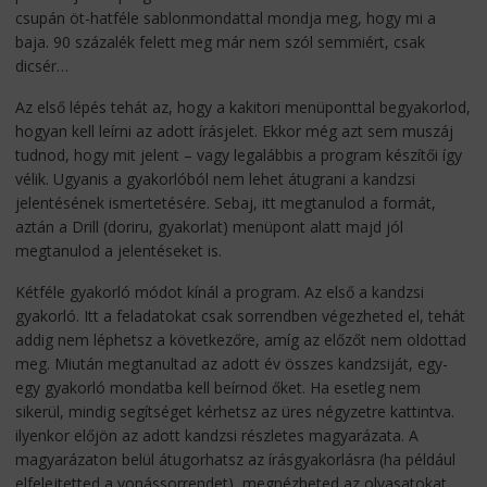
csupán öt-hatféle sablonmondattal mondja meg, hogy mi a
baja. 90 százalék felett meg már nem szól semmiért, csak
dicsér…
Az első lépés tehát az, hogy a kakitori menüponttal begyakorlod,
hogyan kell leírni az adott írásjelet. Ekkor még azt sem muszáj
tudnod, hogy mit jelent – vagy legalábbis a program készítői így
vélik. Ugyanis a gyakorlóból nem lehet átugrani a kandzsi
jelentésének ismertetésére. Sebaj, itt megtanulod a formát,
aztán a Drill (doriru, gyakorlat) menüpont alatt majd jól
megtanulod a jelentéseket is.
Kétféle gyakorló módot kínál a program. Az első a kandzsi
gyakorló. Itt a feladatokat csak sorrendben végezheted el, tehát
addig nem léphetsz a következőre, amíg az előzőt nem oldottad
meg. Miután megtanultad az adott év összes kandzsiját, egy-
egy gyakorló mondatba kell beírnod őket. Ha esetleg nem
sikerül, mindig segítséget kérhetsz az üres négyzetre kattintva.
ilyenkor előjön az adott kandzsi részletes magyarázata. A
magyarázaton belül átugorhatsz az írásgyakorlásra (ha például
elfelejtetted a vonássorrendet), megnézheted az olvasatokat