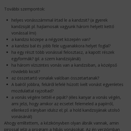
További szempontok:
helyes vonásszámmal írtad le a kandzsit? (a gyerek
kandzsiját pl. hajlamosak vagyunk három helyett kettő
vonással írni)
a kandzsi közepe a négyzet közepén van?
a kandzsi bal és jobb fele ugyanakkora helyet foglal?
ha egy részt több vonással felosztasz, a kapott részek
egyformák? (pl. a szem kandzsijánál)
ha három vízszintes vonás van a kandzsiban, a középső
rövidebb kicsit?
az összetartó vonalak valóban összetartanak?
A balról jobbra, felülről lefelé húzott ívelt vonást egyenletes
mozdulattal rajzoltad?
a vonás végére tettél-e pipát? (éles kanyar a vonás végén,
ami jelzi, hogy amikor az ecsetet felemeled a papírról,
ellenkező irányban idulsz el; pl. a hold kandzsijának utolsó
vonásánál)
Ahogy említettem, a kézikönyvben olyan ábrák vannak, amin
pirossal jelzi a program a hibás vonásokat. Az én verziómban