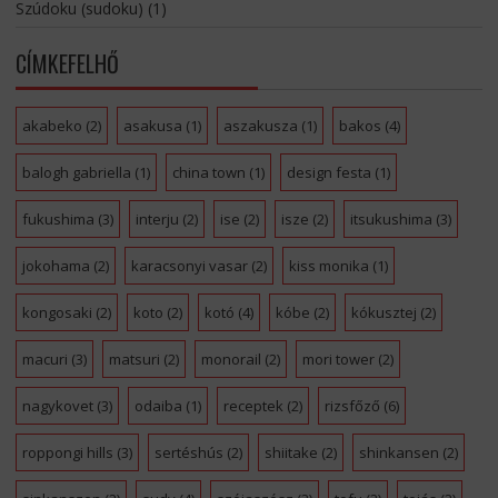
Szúdoku (sudoku)
(1)
CÍMKEFELHŐ
akabeko
(2)
asakusa
(1)
aszakusza
(1)
bakos
(4)
balogh gabriella
(1)
china town
(1)
design festa
(1)
fukushima
(3)
interju
(2)
ise
(2)
isze
(2)
itsukushima
(3)
jokohama
(2)
karacsonyi vasar
(2)
kiss monika
(1)
kongosaki
(2)
koto
(2)
kotó
(4)
kóbe
(2)
kókusztej
(2)
macuri
(3)
matsuri
(2)
monorail
(2)
mori tower
(2)
nagykovet
(3)
odaiba
(1)
receptek
(2)
rizsfőző
(6)
roppongi hills
(3)
sertéshús
(2)
shiitake
(2)
shinkansen
(2)