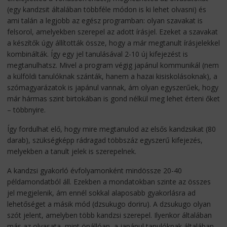
(egy kandzsit általában többféle módon is ki lehet olvasni) és
ami talán a legjobb az egész programban: olyan szavakat is
felsorol, amelyekben szerepel az adott írásjel. Ezeket a szavakat
a készítők úgy állították össze, hogy a már megtanult írásjelekkel
kombinálták. Így egy jel tanulásával 2-10 új kifejezést is
megtanulhatsz. Mivel a program végig japánul kommunikál (nem
a külföldi tanulóknak szánták, hanem a hazai kisiskolásoknak), a
szómagyarázatok is japánul vannak, ám olyan egyszerűek, hogy
már hármas szint birtokában is gond nélkül meg lehet érteni őket
– többnyire.
Így fordulhat elő, hogy mire megtanulod az elsős kandzsikat (80
darab), szükségképp rádragad többszáz egyszerű kifejezés,
melyekben a tanult jelek is szerepelnek.
A kandzsi gyakorló évfolyamonként mindössze 20-40
példamondatból áll. Ezekben a mondatokban szinte az összes
jel megjelenik, ám ennél sokkal alaposabb gyakorlásra ad
lehetőséget a másik mód (dzsukugo doriru). A dzsukugo olyan
szót jelent, amelyben több kandzsi szerepel. Ilyenkor általában
más az olvasata, mint önállóan, a japánul tanulóknak általában