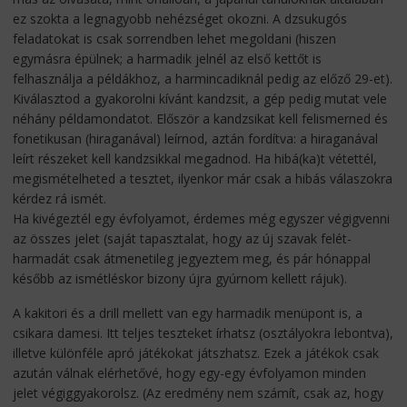
ez szokta a legnagyobb nehézséget okozni. A dzsukugós
feladatokat is csak sorrendben lehet megoldani (hiszen
egymásra épülnek; a harmadik jelnél az első kettőt is
felhasználja a példákhoz, a harmincadiknál pedig az előző 29-et).
Kiválasztod a gyakorolni kívánt kandzsit, a gép pedig mutat vele
néhány példamondatot. Először a kandzsikat kell felismerned és
fonetikusan (hiraganával) leírnod, aztán fordítva: a hiraganával
leírt részeket kell kandzsikkal megadnod. Ha hibá(ka)t vétettél,
megismételheted a tesztet, ilyenkor már csak a hibás válaszokra
kérdez rá ismét.
Ha kivégeztél egy évfolyamot, érdemes még egyszer végigvenni
az összes jelet (saját tapasztalat, hogy az új szavak felét-
harmadát csak átmenetileg jegyeztem meg, és pár hónappal
később az ismétléskor bizony újra gyúrnom kellett rájuk).
A kakitori és a drill mellett van egy harmadik menüpont is, a
csikara damesi. Itt teljes teszteket írhatsz (osztályokra lebontva),
illetve különféle apró játékokat játszhatsz. Ezek a játékok csak
azután válnak elérhetővé, hogy egy-egy évfolyamon minden
jelet végiggyakorolsz. (Az eredmény nem számít, csak az, hogy