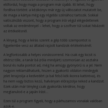
előfordul, hogy maga a program már újabb. Itt lehet, hogy
fordítva történt: a kézikönyv már egy új változatot mutatott be,
de maga a kártya még egy régebbi szériához tartozik. Sokkal
valószínűbb viszont, hogy a program írói végül elégedetlenek
voltak az eredménnyel – lehet, hogy a szoftver túl sokat hibázott
az értékelésnél.
A lényeg, hogy a leírás szerint a gép több szempontot is
figyelembe vesz az általad rajzolt kandzsik értékelésénél.
A legfontosabb a helyes vonássorrend. Ha csak egy kicsit is
eltérsz tőle, a tanár bá (róla mindjárt) szomorúan az asztalra
borul és nulla pontot ad, még ha amúgy gyönyörű is a jel. Nem
nagyon reklamálhatunk, hiszen a gyakorló oldalon mindegyik
jelet lerajzolja a kedvedért (a bal felső kék ikonra kattintva), és
ha nem vagy biztos kezű, halványan előrajzolja neked a kandzsit.
Ezek után már tényleg csak gyakorlás kérdése, hogy
megtanulod-e a japán írást…
Ezen túl a program figyeli, hogy a párhuzamos vonalak valóban
azok-e.