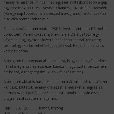
mennyire hasznos: minden nap egyszer indításkor bedob a gép
egy már megtanult és kivesézett kandzsit, az ismétlés kedvéért.
(Ha egy nap többször is előveszed a programot, akkor csak az
első alkalommal zaklat vele.)
Ez az a szoftver, ami miatt a PSP helyett a Nintendo DS mellett
döntöttem. Az érintőképernyőnek hála a DS átváltozik egy
végtelen nagy gyakorlófüzetté, beépített tanárral, rengeteg
teszttel, gyakorlási lehetőséggel, játékkal. Ha japánul tanulsz,
kötelező darab.
A program önmagában alkalmas arra, hogy más segédeszköz
nélkül megtanuld az első ezer kandzsit. (Egy szótár persze nem
árt hozzá, a rengeteg dzsukugo kifejezés miatt.)
A program akkor is hasznos lehet, ha már ismered az első ezer
kandzsit. Mutatok néhány kifejezést, amelyeket a négyes és
hármas szintű (tehát kezdő) kandzsik tanulása során ezzel a
programmal szedtem magamra:
円盤 えんばん .. … .lemez, korong
水玉 みずたま.. … .pöttyös