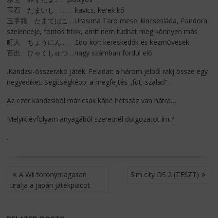
玉石 たまいし .. … .kavics, kerek kő
玉手箱 たまてばこ.. .Urasima Taro mese: kincsesláda, Pandora
szelencéje, fontos titok, amit nem tudhat meg könnyen más
町人 ちょうにん.. … .Edo-kor: kereskedők és kézművesek
百出 ひゃくしゅつ.. .nagy számban fordul elő
.Kandzsi-összerakó játék. Feladat: a három jelből rakj össze egy
negyediket. Segítségképp: a megfejtés „fut, szalad”.
Az ezer kandzsiból már csak kábé hétszáz van hátra….
Melyik évfolyam anyagából szeretnél dolgozatot írni?
.
BEJEGYZÉS
A Wii toronymagasan
Sim city DS 2 (TESZT)
NAVIGÁCIÓ
uralja a japán játékpiacot