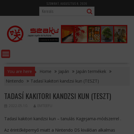
Skip
SZOMBAT, AUGUSZTUS 8, 2026
to
content
You are here
Home
Japán
Japán termékek
Nintendo
Tadasí kakitori kandzsi kun (TESZT)
TADASÍ KAKITORI KANDZSI KUN (TESZT)
2022.05.10.
EMTEEFU
Tadasí kakitori kandzsi kun – tanulás Kagejama-módszerrel .
Az érintőképernyő miatt a Nintendo DS kiválóan alkalmas