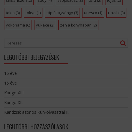
sinkanszen
(2)
sudy
(4)
szójaszósz
(3)
tofu
(2)
tojás
(2)
tokio
(3)
tokyo
(1)
tápiókagyöngy
(3)
unesco
(1)
urushi
(3)
yokohama
(6)
yukake
(2)
zen a konyhaban
(2)
LEGUTÓBBI BEJEGYZÉSEK
16 éve
15 éve
Kango XIII.
Kango XII.
Kandzsik azonos Kun-olvasattal II.
LEGUTÓBBI HOZZÁSZÓLÁSOK