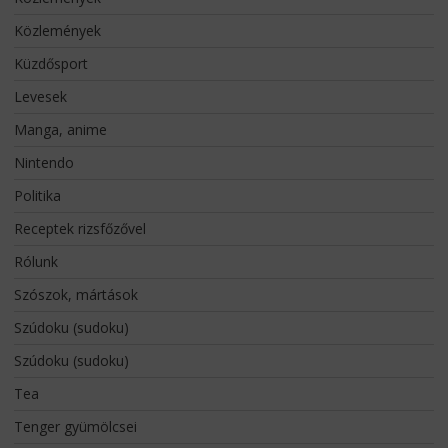
Közlemények
Küzdősport
Levesek
Manga, anime
Nintendo
Politika
Receptek rizsfőzővel
Rólunk
Szószok, mártások
Szúdoku (sudoku)
Szúdoku (sudoku)
Tea
Tenger gyümölcsei