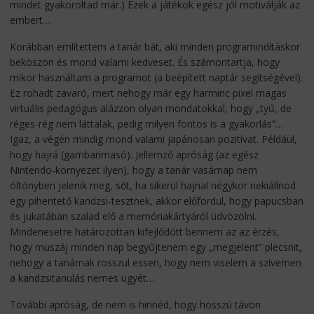
mindet gyakoroltad már.) Ezek a játékok egész jól motiválják az
embert…
Korábban említettem a tanár bát, aki minden programindításkor
beköszön és mond valami kedveset. És számontartja, hogy
mikor használtam a programot (a beépített naptár segítségével).
Ez rohadt zavaró, mert nehogy már egy harminc pixel magas
virtuális pedagógus alázzon olyan mondatokkal, hogy „tyű, de
réges-rég nem láttalak, pedig milyen fontos is a gyakorlás”…
Igaz, a végén mindig mond valami japánosan pozitívat. Például,
hogy hajrá (gambarimasó). Jellemző apróság (az egész
Nintendo-környezet ilyen), hogy a tanár vasárnap nem
öltönyben jelenik meg, sőt, ha sikerül hajnal négykor nekiállnod
egy pihentető kandzsi-tesztnek, akkor előfordul, hogy papucsban
és jukatában szalad elő a memóriakártyáról üdvözölni.
Mindenesetre határozottan kifejlődött bennem az az érzés,
hogy muszáj minden nap begyűjtenem egy „megjelent” plecsnit,
nehogy a tanárnak rosszul essen, hogy nem viselem a szívemen
a kandzsitanulás nemes ügyét…
További apróság, de nem is hinnéd, hogy hosszú távon