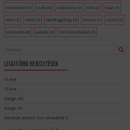
sinkanszen
(2)
sudy
(4)
szójaszósz
(3)
tofu
(2)
tojás
(2)
tokio
(3)
tokyo
(1)
tápiókagyöngy
(3)
unesco
(1)
urushi
(3)
yokohama
(6)
yukake
(2)
zen a konyhaban
(2)
LEGUTÓBBI BEJEGYZÉSEK
16 éve
15 éve
Kango XIII.
Kango XII.
Kandzsik azonos Kun-olvasattal II.