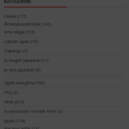
KATEGÓRIÁK
Cikkek
(177)
Élménybeszámolók
(141)
Amy világa
(103)
Captain Japan
(10)
Chipango
(7)
Jo megint Japánban
(11)
Jo újra Japánban
(9)
Egyéb kategória
(190)
FAQ
(2)
Hírek
(610)
In memoriam Horváth Péter
(3)
Japán
(174)
Hasznos infók
(13)