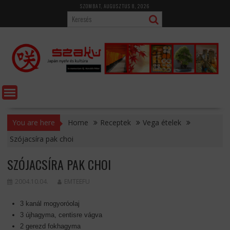
Skip
SZOMBAT, AUGUSZTUS 8, 2026
to
content
You are here
Home
Receptek
Vega ételek
Szójacsíra pak choi
SZÓJACSÍRA PAK CHOI
2004.10.04.
EMTEEFU
3 kanál mogyoróolaj
3 újhagyma, centisre vágva
2 gerezd fokhagyma