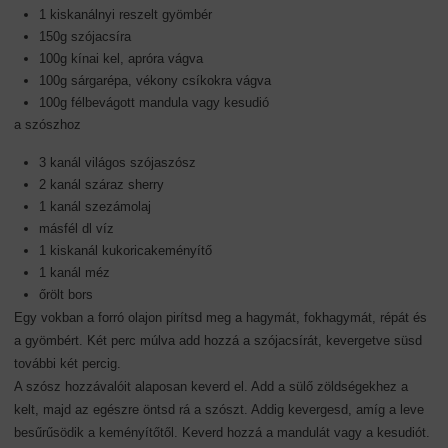
1 kiskanálnyi reszelt gyömbér
150g szójacsíra
100g kínai kel, apróra vágva
100g sárgarépa, vékony csíkokra vágva
100g félbevágott mandula vagy kesudió
a szószhoz
3 kanál világos szójaszósz
2 kanál száraz sherry
1 kanál szezámolaj
másfél dl víz
1 kiskanál kukoricakeményítő
1 kanál méz
őrölt bors
Egy vokban a forró olajon pirítsd meg a hagymát, fokhagymát, répát és
a gyömbért. Két perc múlva add hozzá a szójacsírát, kevergetve süsd
további két percig.
A szósz hozzávalóit alaposan keverd el. Add a sülő zöldségekhez a
kelt, majd az egészre öntsd rá a szószt. Addig kevergesd, amíg a leve
besűrűsödik a keményítőtől. Keverd hozzá a mandulát vagy a kesudiót.