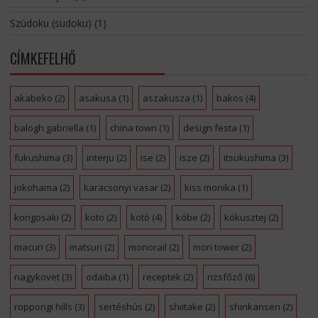
Szúdoku (sudoku)
(1)
CÍMKEFELHŐ
akabeko
(2)
asakusa
(1)
aszakusza
(1)
bakos
(4)
balogh gabriella
(1)
china town
(1)
design festa
(1)
fukushima
(3)
interju
(2)
ise
(2)
isze
(2)
itsukushima
(3)
jokohama
(2)
karacsonyi vasar
(2)
kiss monika
(1)
kongosaki
(2)
koto
(2)
kotó
(4)
kóbe
(2)
kókusztej
(2)
macuri
(3)
matsuri
(2)
monorail
(2)
mori tower
(2)
nagykovet
(3)
odaiba
(1)
receptek
(2)
rizsfőző
(6)
roppongi hills
(3)
sertéshús
(2)
shiitake
(2)
shinkansen
(2)