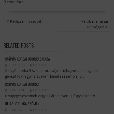
Rizzsel tálald.
BEJEGYZÉS
Padlizsán miszóval
Párolt marhahús
NAVIGÁCIÓ
zöldséggel
RELATED POSTS
CSÍPŐS KOREAI UBORKASALÁTA
2022.05.10.
EMTEEFU
2 kígyóuborka 5 szál apróra vágott újhagyma 4 nagyobb
gerezd fokhagyma zúzva 1 kanál szezámolaj 3...
CSÍPŐS KOREAI UBORKA
2006.04.01.
EMTEEFU
Étvágygerjesztőnek vagy saláta helyett is fogyasztható.
HIJASI CSUKKA SZÓMEN
2006.03.29.
EMTEEFU