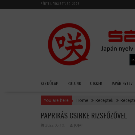
Skip
PÉNTEK, AUGUSZTUS 7, 2026
to
content
KEZDŐLAP
RÓLUNK
CIKKEK
JAPÁN NYELV
You are here
Home
Receptek
Recepte
PAPRIKÁS CSIRKE RIZSFŐZŐVEL
2022.05.10.
JOJAP