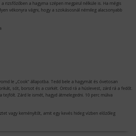
a rizsfőzőben a hagyma szépen megpirul nélküle is. Ha mégis
ll ilyen vékonyra vágni, hogy a szokásosnál némileg alacsonyabb
a
nyomd le „Cook” állapotba. Tedd bele a hagymát és óvetosan
kát, sót, borsot és a csirkét. Öntsd rá a húslevest, zárd rá a fedőt.
 tejfölt. Zárd le ismét, hagyd átmelegedni. 10 perc múlva
isztet vagy keményítőt, amit egy kevés hideg vízben előzőleg