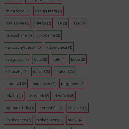
china town
(1)
design festa
(1)
fukushima
(3)
interju
(2)
ise
(2)
isze
(2)
itsukushima
(3)
jokohama
(2)
karacsonyi vasar
(2)
kiss monika
(1)
kongosaki
(2)
koto
(2)
kotó
(4)
kóbe
(2)
kókusztej
(2)
macuri
(3)
matsuri
(2)
monorail
(2)
mori tower
(2)
nagykovet
(3)
odaiba
(1)
receptek
(2)
rizsfőző
(6)
roppongi hills
(3)
sertéshús
(2)
shiitake
(2)
shinkansen
(2)
sinkanszen
(2)
sudy
(4)