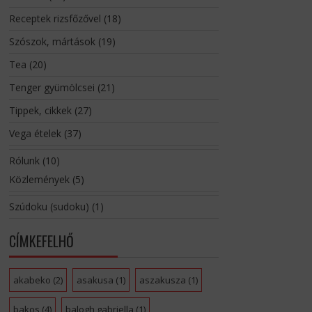
Receptek rizsfőzővel
(18)
Szószok, mártások
(19)
Tea
(20)
Tenger gyümölcsei
(21)
Tippek, cikkek
(27)
Vega ételek
(37)
Rólunk
(10)
Közlemények
(5)
Szúdoku (sudoku)
(1)
CÍMKEFELHŐ
akabeko
(2)
asakusa
(1)
aszakusza
(1)
bakos
(4)
balogh gabriella
(1)