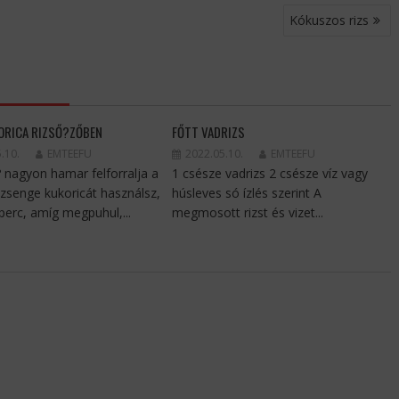
Kókuszos rizs
ORICA RIZSŐ?ZŐBEN
FŐTT VADRIZS
.10.
EMTEEFU
2022.05.10.
EMTEEFU
? nagyon hamar felforralja a
1 csésze vadrizs 2 csésze víz vagy
a zsenge kukoricát használsz,
húsleves só ízlés szerint A
perc, amíg megpuhul,...
megmosott rizst és vizet...