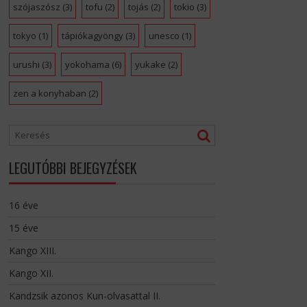
szójaszósz
(3)
tofu
(2)
tojás
(2)
tokio
(3)
tokyo
(1)
tápiókagyöngy
(3)
unesco
(1)
urushi
(3)
yokohama
(6)
yukake
(2)
zen a konyhaban
(2)
LEGUTÓBBI BEJEGYZÉSEK
16 éve
15 éve
Kango XIII.
Kango XII.
Kandzsik azonos Kun-olvasattal II.