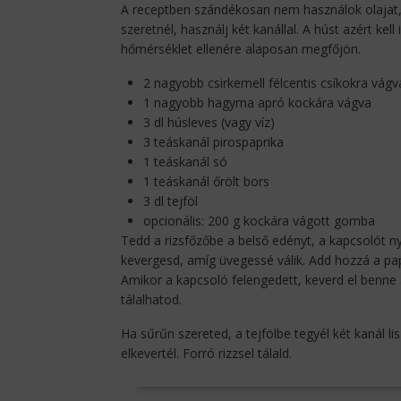
A receptben szándékosan nem használok olajat, 
szeretnél, használj két kanállal. A húst azért ke
hőmérséklet ellenére alaposan megfőjön.
2 nagyobb csirkemell félcentis csíkokra vágv
1 nagyobb hagyma apró kockára vágva
3 dl húsleves (vagy víz)
3 teáskanál pirospaprika
1 teáskanál só
1 teáskanál őrölt bors
3 dl tejföl
opcionális: 200 g kockára vágott gomba
Tedd a rizsfőzőbe a belső edényt, a kapcsolót 
kevergesd, amíg üvegessé válik. Add hozzá a papri
Amikor a kapcsoló felengedett, keverd el benne a
tálalhatod.
Ha sűrűn szereted, a tejfölbe tegyél két kanál l
elkevertél. Forró rizzsel tálald.