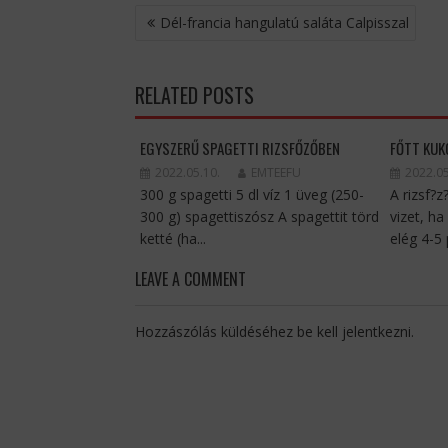
BEJEGYZÉS
Dél-francia hangulatú saláta Calpisszal
NAVIGÁCIÓ
RELATED POSTS
EGYSZERŰ SPAGETTI RIZSFŐZŐBEN
FŐTT KUK
2022.05.10.
EMTEEFU
2022.05
300 g spagetti 5 dl víz 1 üveg (250-
A rizsf?z
300 g) spagettiszósz A spagettit törd
vizet, h
ketté (ha...
elég 4-5 
LEAVE A COMMENT
Hozzászólás küldéséhez
be kell jelentkezni
.