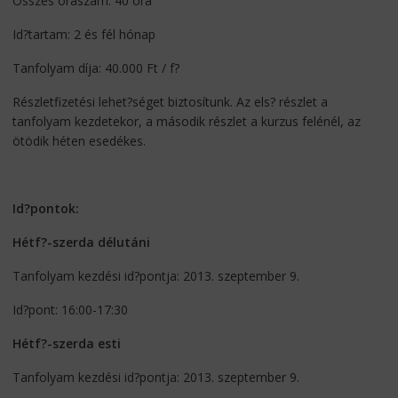
Összes óraszám: 40 óra
Id?tartam: 2 és fél hónap
Tanfolyam díja: 40.000 Ft / f?
Részletfizetési lehet?séget biztosítunk. Az els? részlet a
tanfolyam kezdetekor, a második részlet a kurzus felénél, az
ötödik héten esedékes.
Id?pontok:
Hétf?-szerda délutáni
Tanfolyam kezdési id?pontja: 2013. szeptember 9.
Id?pont: 16:00-17:30
Hétf?-szerda esti
Tanfolyam kezdési id?pontja: 2013. szeptember 9.