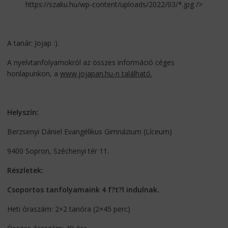
https://szaku.hu/wp-content/uploads/2022/03/*.jpg />
A tanár: Jojap :).
A nyelvtanfolyamokról az összes információ céges
honlapunkon, a
www.jojapan.hu-n található.
Helyszín:
Berzsenyi Dániel Evangélikus Gimnázium (Líceum)
9400 Sopron, Széchenyi tér 11.
Részletek:
Csoportos tanfolyamaink 4 f?t?l indulnak.
Heti óraszám: 2×2 tanóra (2×45 perc)