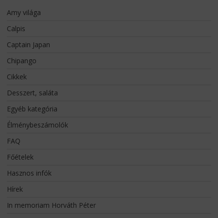
Amy világa
Calpis
Captain Japan
Chipango
Cikkek
Desszert, saláta
Egyéb kategória
Élménybeszámolók
FAQ
Főételek
Hasznos infók
Hírek
In memoriam Horváth Péter