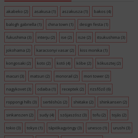
akabeko
(2)
asakusa
(1)
aszakusza
(1)
bakos
(4)
balogh gabriella
(1)
china town
(1)
design festa
(1)
fukushima
(3)
interju
(2)
ise
(2)
isze
(2)
itsukushima
(3)
jokohama
(2)
karacsonyi vasar
(2)
kiss monika
(1)
kongosaki
(2)
koto
(2)
kotó
(4)
kóbe
(2)
kókusztej
(2)
macuri
(3)
matsuri
(2)
monorail
(2)
mori tower
(2)
nagykovet
(3)
odaiba
(1)
receptek
(2)
rizsfőző
(6)
roppongi hills
(3)
sertéshús
(2)
shiitake
(2)
shinkansen
(2)
sinkanszen
(2)
sudy
(4)
szójaszósz
(3)
tofu
(2)
tojás
(2)
tokio
(3)
tokyo
(1)
tápiókagyöngy
(3)
unesco
(1)
urushi
(3)