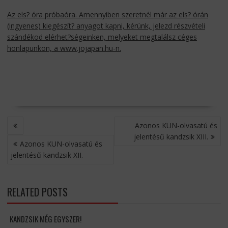
Az els? óra próbaóra. Amennyiben szeretnél már az els? órán
(ingyenes) kiegészít? anyagot kapni, kérünk, jelezd részvételi
szándékod elérhet?ségeinken, melyeket megtalálsz céges
honlapunkon, a
www.jojapan.hu-n.
BEJEGYZÉS
Azonos KUN-olvasatú és
NAVIGÁCIÓ
jelentésű kandzsik XIII.
Azonos KUN-olvasatú és
jelentésű kandzsik XII.
RELATED POSTS
KANDZSIK MÉG EGYSZER!