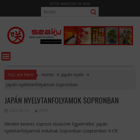
Skip
HÉTFŐ, AUGUSZTUS 10, 2026
to
content
You are here
Home
Japán nyelv
Japán nyelvtanfolyamok Sopronban
JAPÁN NYELVTANFOLYAMOK SOPRONBAN
2022.05.10.
JOJAP
Minden kedves soproni olvasónk figyelmébe: japán
nyelvtanfolyamok indulnak Sopronban szeptember 9-t?l!