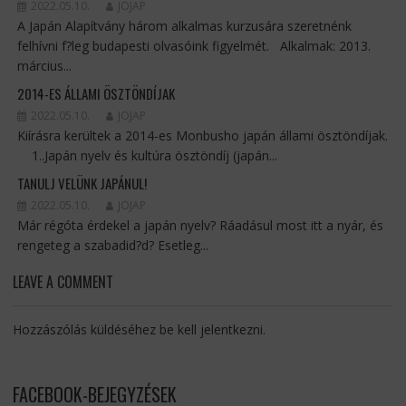
2022.05.10.
JOJAP
A Japán Alapítvány három alkalmas kurzusára szeretnénk
felhívni f?leg budapesti olvasóink figyelmét. Alkalmak: 2013.
március...
2014-ES ÁLLAMI ÖSZTÖNDÍJAK
2022.05.10.
JOJAP
Kiírásra kerültek a 2014-es Monbusho japán állami ösztöndíjak.
1..Japán nyelv és kultúra ösztöndíj (japán...
TANULJ VELÜNK JAPÁNUL!
2022.05.10.
JOJAP
Már régóta érdekel a japán nyelv? Ráadásul most itt a nyár, és
rengeteg a szabadid?d? Esetleg...
LEAVE A COMMENT
Hozzászólás küldéséhez
be kell jelentkezni
.
FACEBOOK-BEJEGYZÉSEK