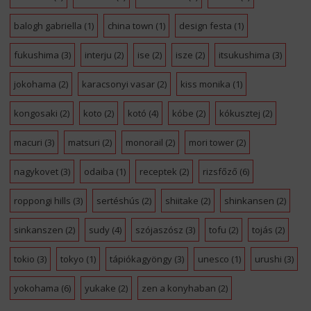
balogh gabriella
(1)
china town
(1)
design festa
(1)
fukushima
(3)
interju
(2)
ise
(2)
isze
(2)
itsukushima
(3)
jokohama
(2)
karacsonyi vasar
(2)
kiss monika
(1)
kongosaki
(2)
koto
(2)
kotó
(4)
kóbe
(2)
kókusztej
(2)
macuri
(3)
matsuri
(2)
monorail
(2)
mori tower
(2)
nagykovet
(3)
odaiba
(1)
receptek
(2)
rizsfőző
(6)
roppongi hills
(3)
sertéshús
(2)
shiitake
(2)
shinkansen
(2)
sinkanszen
(2)
sudy
(4)
szójaszósz
(3)
tofu
(2)
tojás
(2)
tokio
(3)
tokyo
(1)
tápiókagyöngy
(3)
unesco
(1)
urushi
(3)
yokohama
(6)
yukake
(2)
zen a konyhaban
(2)