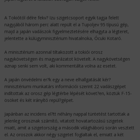
A Tokiótól délre fekv? Izu szigetcsoport egyik tagja felett
nagyjából három perc alatt repült el a Tupoljev 95 típusú gép,
majd a japán vadászok figyelmeztetésére elhagyta a légteret,
jelentette a külügyminisztérium hivatalnoka, Ócuki Kotaró.
A minisztérium azonnal tiltakozott a tokiói orosz
nagykövetségen és magyarázatot követelt. A nagykövetségen
aznap senki sem volt, aki kommentálta volna az esetet.
A japán önvédelmi er?k egy a neve elhallgatását kér?
minisztériumi munkatárs információi szerint 22 vadászgépet
indítottak az orosz gép légtérbe lépését követ?en, köztük F-15-
ösöket és két irányító repül?gépet.
Japánban az incidens el?tt néhány nappal tüntetést tartottak a
jelenleg orosznak számító, vitatott hovatartozású szigetek
miatt, amit a szigetország a második világháború során vesztett
el. Az oroszok akkor négy szigetet foglaltak el, emiatt a két