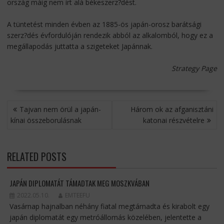
ország máig nem írt alá békeszerz?dést.
A tüntetést minden évben az 1885-ös japán-orosz barátsági
szerz?dés évfordulóján rendezik abból az alkalomból, hogy ez a
megállapodás juttatta a szigeteket Japánnak.
Strategy Page
BEJEGYZÉS
Tajvan nem örül a japán-
Három ok az afganisztáni
NAVIGÁCIÓ
kínai összeborulásnak
katonai részvételre
RELATED POSTS
JAPÁN DIPLOMATÁT TÁMADTAK MEG MOSZKVÁBAN
2022.05.10.
EMTEEFU
Vasárnap hajnalban néhány fiatal megtámadta és kirabolt egy
japán diplomatát egy metróállomás közelében, jelentette a