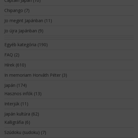
Captain Japan
(10)
Chipango
(7)
Jo megint Japánban
(11)
Jo újra Japánban
(9)
Egyéb kategória
(190)
FAQ
(2)
Hírek
(610)
In memoriam Horváth Péter
(3)
Japán
(174)
Hasznos infók
(13)
Interjúk
(11)
Japán kultúra
(62)
Kalligráfia
(6)
Szúdoku (sudoku)
(7)