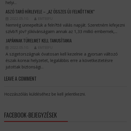
helyi...
ASZÓ TARÓ HÍRLEVELE – „AZ ÖSSZES ÚJ FELNŐTTNEK”
2022.05.10.
EMTEEFU
Nemrég ünnepeltük a feln?tté válás napját. Szeretném kifejezni
szívb?l jöv? jókívánságaim annak az 1,33 millió embernek,...
JAPÁNNAK TÜRELMET KELL TANUSÍTANIA
2022.05.10.
EMTEEFU
A szigetországnak óvatosan kell kezelnie a gyorsan változó
észak-koreai helyzetet, legalábbis erre a következtetésre
jutottak biztonsági...
LEAVE A COMMENT
Hozzászólás küldéséhez
be kell jelentkezni
.
FACEBOOK-BEJEGYZÉSEK