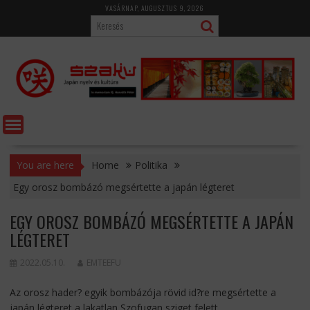
Skip
VASÁRNAP, AUGUSZTUS 9, 2026
to
content
You are here
Home
Politika
Egy orosz bombázó megsértette a japán légteret
EGY OROSZ BOMBÁZÓ MEGSÉRTETTE A JAPÁN
LÉGTERET
2022.05.10.
EMTEEFU
Az orosz hader? egyik bombázója rövid id?re megsértette a
japán légteret a lakatlan Szofugan sziget felett.