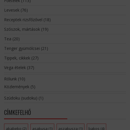
Főételek
(113)
Levesek
(76)
Receptek rizsfőzővel
(18)
Szószok, mártások
(19)
Tea
(20)
Tenger gyümölcsei
(21)
Tippek, cikkek
(27)
Vega ételek
(37)
Rólunk
(10)
Közlemények
(5)
Szúdoku (sudoku)
(1)
CÍMKEFELHŐ
akabeko
(2)
asakusa
(1)
aszakusza
(1)
bakos
(4)