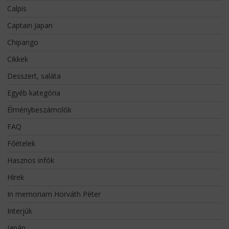
Calpis
Captain Japan
Chipango
Cikkek
Desszert, saláta
Egyéb kategória
Élménybeszámolók
FAQ
Főételek
Hasznos infók
Hírek
In memoriam Horváth Péter
Interjúk
Japán