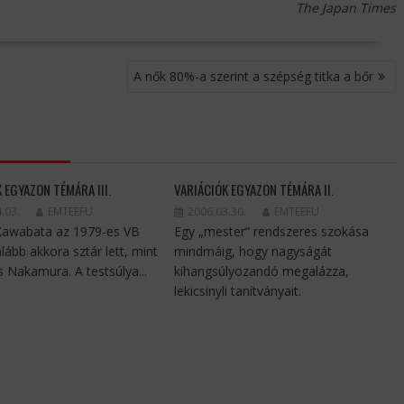
The Japan Times
A nők 80%-a szerint a szépség titka a bőr
 EGYAZON TÉMÁRA III.
VARIÁCIÓK EGYAZON TÉMÁRA II.
.03.
EMTEEFU
2006.03.30.
EMTEEFU
Kawabata az 1979-es VB
Egy „mester” rendszeres szokása
lább akkora sztár lett, mint
mindmáig, hogy nagyságát
s Nakamura. A testsúlya...
kihangsúlyozandó megalázza,
lekicsinyli tanítványait.