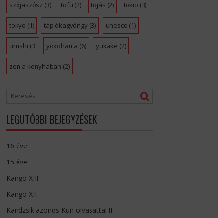
szójaszósz
(3)
tofu
(2)
tojás
(2)
tokio
(3)
tokyo
(1)
tápiókagyöngy
(3)
unesco
(1)
urushi
(3)
yokohama
(6)
yukake
(2)
zen a konyhaban
(2)
LEGUTÓBBI BEJEGYZÉSEK
16 éve
15 éve
Kango XIII.
Kango XII.
Kandzsik azonos Kun-olvasattal II.