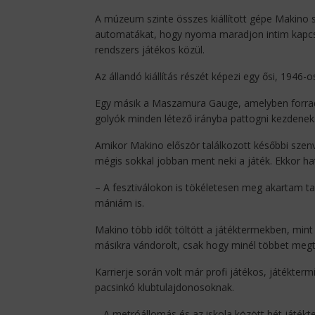
A múzeum szinte összes kiállított gépe Makino 
automatákat, hogy nyoma maradjon intim kapcsol
rendszers játékos közül.
Az állandó kiállítás részét képezi egy ősi, 1946-
Egy másik a Maszamura Gauge, amelyben forrada
golyók minden létező irányba pattogni kezdenek
Amikor Makino először találkozott későbbi szenved
mégis sokkal jobban ment neki a játék. Ekkor hat
– A fesztiválokon is tökéletesen meg akartam tan
mániám is.
Makino több időt töltött a játéktermekben, mint 
másikra vándorolt, csak hogy minél többet megt
Karrierje során volt már profi játékos, játékte
pacsinkó klubtulajdonosoknak.
– A metróállomás és az iskola között hét játék