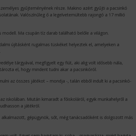
személyes gyűjteményének része. Makino azért gyűjti a pacsinkó
atának. Valószínűleg ő a legelvetemültebb rajongó a 17 millió
os modell. Ma csupán tíz darab található belőle a világon.
lmi újításként rugalmas tüskéket helyeztek el, amelyeken a
.
élye tárgyával, megfigyelt egy fiút, aki alig volt idősebb nála,
ározta el, hogy mindent tudni akar a pacsinkóról.
ulni az összes játékot – mondja -, talán ebből indult ki a pacsinkó-
az iskolában. Miután kimaradt a főiskoláról, egyik munkahelyről a
udhasson a játékról.
rmi alkalmazott, gépügynök, sőt, még tanácsadóként is dolgozott más
terem volt. Egyet sem hagytam ki, soha – magyarázza, miért hagyta