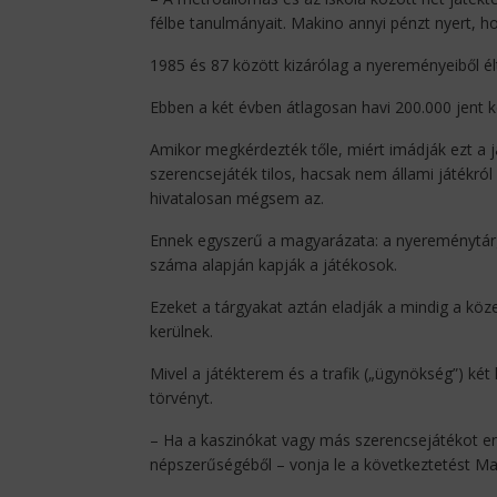
félbe tanulmányait. Makino annyi pénzt nyert, ho
1985 és 87 között kizárólag a nyereményeiből élt
Ebben a két évben átlagosan havi 200.000 jent k
Amikor megkérdezték tőle, miért imádják ezt a 
szerencsejáték tilos, hacsak nem állami játékról
hivatalosan mégsem az.
Ennek egyszerű a magyarázata: a nyereménytár
száma alapján kapják a játékosok.
Ezeket a tárgyakat aztán eladják a mindig a köz
kerülnek.
Mivel a játékterem és a trafik („ügynökség”) két
törvényt.
– Ha a kaszinókat vagy más szerencsejátékot e
népszerűségéből – vonja le a következtetést Ma