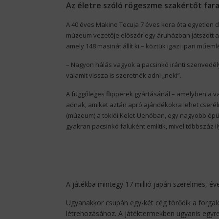
Az életre szóló rögeszme szakértőt fara
A 40 éves Makino Tecuja 7 éves kora óta egyetlen do
múzeum vezetője először egy áruházban játszott a n
amely 148 masinát állít ki – köztük igazi ipari műeml
– Nagyon hálás vagyok a pacsinkó iránti szenvedé
valamit vissza is szeretnék adni „neki”.
A függőleges flipperek gyártásánál – amelyben a v
adnak, amiket aztán apró ajándékokra lehet cserél
(múzeum) a tokiói Kelet-Uenóban, egy nagyobb épü
gyakran pacsinkó faluként említik, mivel többszáz i
A játékba mintegy 17 millió japán szerelmes, éven
Ugyanakkor csupán egy-két cég törődik a forgal
létrehozásához. A játéktermekben ugyanis egyre-