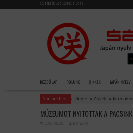
Skip
CSÜTÖRTÖK, AUGUSZTUS 6, 2026
to
content
KEZDŐLAP
RÓLUNK
CIKKEK
JAPÁN NYELV
You are here
Home
Cikkek
Múzeumot 
MÚZEUMOT NYITOTTAK A PACSIN
2005.08.26.
EMTEEFU