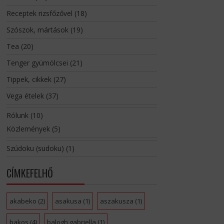
Receptek rizsfőzővel
(18)
Szószok, mártások
(19)
Tea
(20)
Tenger gyümölcsei
(21)
Tippek, cikkek
(27)
Vega ételek
(37)
Rólunk
(10)
Közlemények
(5)
Szúdoku (sudoku)
(1)
CÍMKEFELHŐ
akabeko
(2)
asakusa
(1)
aszakusza
(1)
bakos
(4)
balogh gabriella
(1)