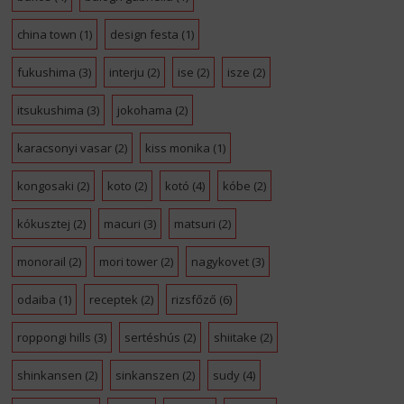
china town
(1)
design festa
(1)
fukushima
(3)
interju
(2)
ise
(2)
isze
(2)
itsukushima
(3)
jokohama
(2)
karacsonyi vasar
(2)
kiss monika
(1)
kongosaki
(2)
koto
(2)
kotó
(4)
kóbe
(2)
kókusztej
(2)
macuri
(3)
matsuri
(2)
monorail
(2)
mori tower
(2)
nagykovet
(3)
odaiba
(1)
receptek
(2)
rizsfőző
(6)
roppongi hills
(3)
sertéshús
(2)
shiitake
(2)
shinkansen
(2)
sinkanszen
(2)
sudy
(4)