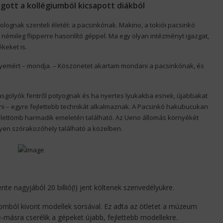
gott a kollégiumból kicsapott diákból
lognak szenteli életét: a pacsinkónak. Makino, a tokiói pacsinkó
émileg flipperre hasonlító géppel. Ma egy olyan intézményt igazgat,
ékeket is.
lyemért – mondja. – Köszönetet akartam mondani a pacsinkónak, és
asgolyók fentről potyognak és ha nyertes lyukakba esnek, újabbakat
ni – egyre fejlettebb technikát alkalmaznak. A Pacsinkó hakubucukan
lettömb harmadik emeletén található. Az Ueno állomás környékét
lyen szórakozóhely található a közelben.
te nagyjából 20 billió(!) jent költenek szenvedélyükre.
omból kivont modellek sorsával. Ez adta az ötletet a múzeum
másra cserélik a gépeket újabb, fejlettebb modellekre.