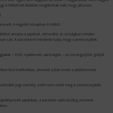
gy a hétből két klubban megtiltották neki, hogy játsszon.
.
eresett. A legjobb hónapban 6 milliót…
játékot annyira a japánok, elmondta: az országban minden
 van szó. A pacsinkóról mindenki tudja, hogy szerencsejáték,
gyakat – DVD, nyakkendő, apróságok – az összegyűjtött golyók
elben lévő trafikokban, ahonnét aztán ismét a játékterembe
 különálló jogi személy, ezért nem sértik meg a szerencsejáték-
ngedélyeznék Japánban, a pacsinkó valószínűleg vesztene
kino.