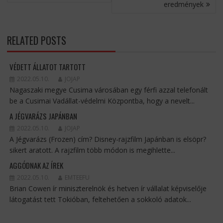
eredmények
RELATED POSTS
VÉDETT ÁLLATOT TARTOTT
2022.05.10.
JOJAP
Nagaszaki megye Cusima városában egy férfi azzal telefonált
be a Cusimai Vadállat-védelmi Központba, hogy a nevelt...
A JÉGVARÁZS JAPÁNBAN
2022.05.10.
JOJAP
A Jégvarázs (Frozen) cím? Disney-rajzfilm Japánban is elsöpr?
sikert aratott. A rajzfilm több módon is megihlette...
AGGÓDNAK AZ ÍREK
2022.05.10.
EMTEEFU
Brian Cowen ír miniszterelnök és hetven ír vállalat képviselője
látogatást tett Tokióban, feltehetően a sokkoló adatok...