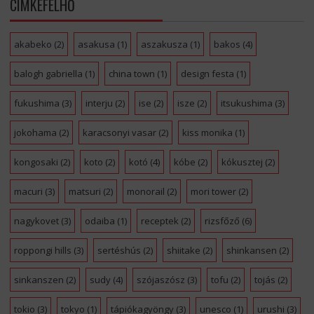
CÍMKEFELHŐ
akabeko
(2)
asakusa
(1)
aszakusza
(1)
bakos
(4)
balogh gabriella
(1)
china town
(1)
design festa
(1)
fukushima
(3)
interju
(2)
ise
(2)
isze
(2)
itsukushima
(3)
jokohama
(2)
karacsonyi vasar
(2)
kiss monika
(1)
kongosaki
(2)
koto
(2)
kotó
(4)
kóbe
(2)
kókusztej
(2)
macuri
(3)
matsuri
(2)
monorail
(2)
mori tower
(2)
nagykovet
(3)
odaiba
(1)
receptek
(2)
rizsfőző
(6)
roppongi hills
(3)
sertéshús
(2)
shiitake
(2)
shinkansen
(2)
sinkanszen
(2)
sudy
(4)
szójaszósz
(3)
tofu
(2)
tojás
(2)
tokio
(3)
tokyo
(1)
tápiókagyöngy
(3)
unesco
(1)
urushi
(3)