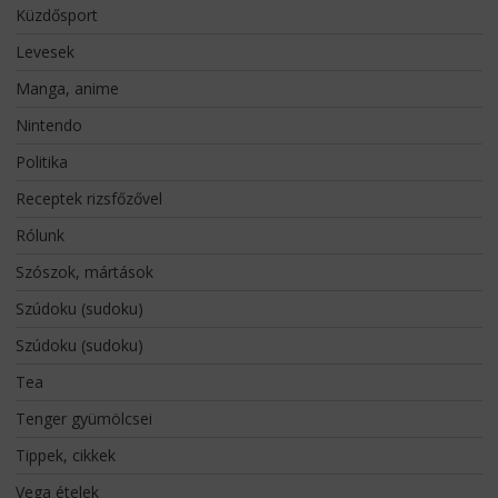
Küzdősport
Levesek
Manga, anime
Nintendo
Politika
Receptek rizsfőzővel
Rólunk
Szószok, mártások
Szúdoku (sudoku)
Szúdoku (sudoku)
Tea
Tenger gyümölcsei
Tippek, cikkek
Vega ételek