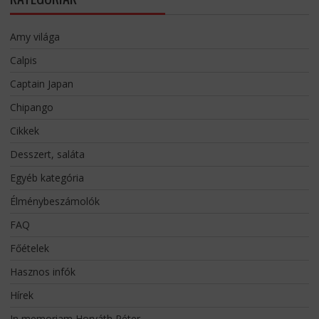
Amy világa
Calpis
Captain Japan
Chipango
Cikkek
Desszert, saláta
Egyéb kategória
Élménybeszámolók
FAQ
Főételek
Hasznos infók
Hírek
In memoriam Horváth Péter