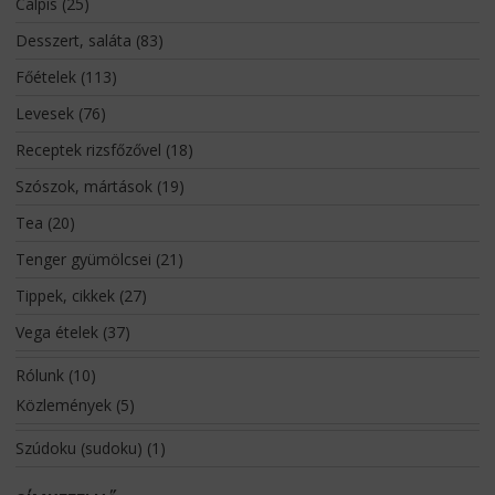
Calpis
(25)
Desszert, saláta
(83)
Főételek
(113)
Levesek
(76)
Receptek rizsfőzővel
(18)
Szószok, mártások
(19)
Tea
(20)
Tenger gyümölcsei
(21)
Tippek, cikkek
(27)
Vega ételek
(37)
Rólunk
(10)
Közlemények
(5)
Szúdoku (sudoku)
(1)