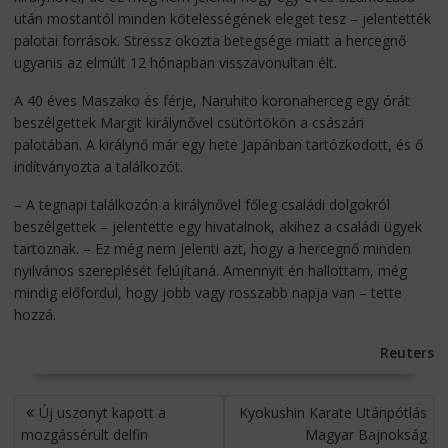
után mostantól minden kötelességének eleget tesz – jelentették
palotai források. Stressz okozta betegsége miatt a hercegnő
ugyanis az elmúlt 12 hónapban visszavonultan élt.
A 40 éves Maszako és férje, Naruhito koronaherceg egy órát
beszélgettek Margit királynővel csütörtökön a császári
palotában. A királynő már egy hete Japánban tartózkodott, és ő
indítványozta a találkozót.
– A tegnapi találkozón a királynővel főleg családi dolgokról
beszélgettek – jelentette egy hivatalnok, akihez a családi ügyek
tartoznak. – Ez még nem jelenti azt, hogy a hercegnő minden
nyilvános szereplését felújítaná. Amennyit én hallottam, még
mindig előfordul, hogy jobb vagy rosszabb napja van – tette
hozzá.
Reuters
BEJEGYZÉS
Új uszonyt kapott a
Kyokushin Karate Utánpótlás
NAVIGÁCIÓ
mozgássérült delfin
Magyar Bajnokság