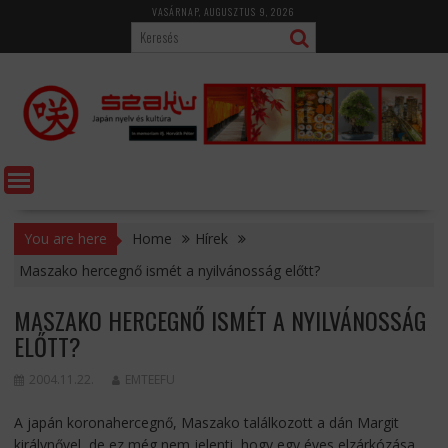
Skip
VASÁRNAP, AUGUSZTUS 9, 2026
to
content
You are here
Home
Hírek
Maszako hercegnő ismét a nyilvánosság előtt?
MASZAKO HERCEGNŐ ISMÉT A NYILVÁNOSSÁG
ELŐTT?
2004.11.22.
EMTEEFU
A japán koronahercegnő, Maszako találkozott a dán Margit
királynővel, de ez még nem jelenti, hogy egy éves elzárkózása