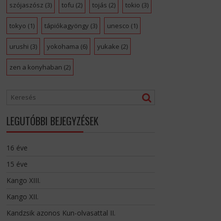
szójaszósz
(3)
tofu
(2)
tojás
(2)
tokio
(3)
tokyo
(1)
tápiókagyöngy
(3)
unesco
(1)
urushi
(3)
yokohama
(6)
yukake
(2)
zen a konyhaban
(2)
LEGUTÓBBI BEJEGYZÉSEK
16 éve
15 éve
Kango XIII.
Kango XII.
Kandzsik azonos Kun-olvasattal II.