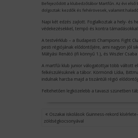
Befejeződött a klubedzőtábor Martfűn. Az évi első t
dolgoztak: kezdők és fehérövesek, valamint halad
Napi két edzés zajlott. Foglalkoztak a hely- és 
védekezésekkel, tempó és kontra támadásokkal
A testvérklub – a Budapesti Champions Fight Clu
pesti régiójának elődöntőjére, ami nagyon jól si
Mátyási Renátó (ifi könnyű 1.), és Wiszler Csaba
A martfűi klub junior válogatottjai több váltott e
felkészülésüknek a tábor. Körmöndi Lídia, Bitt
indulnak harcba majd a tiszántúli régió elődöntő
Feltehetően legközelebb a tavaszi szünetben tá
BEJEGYZÉS
Oszakai iskolások Guinness-rekord kísérlete
NAVIGÁCIÓ
zöldségkocsonyával