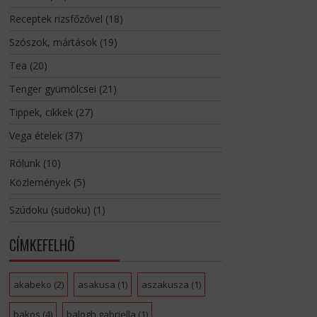
Receptek rizsfőzővel
(18)
Szószok, mártások
(19)
Tea
(20)
Tenger gyümölcsei
(21)
Tippek, cikkek
(27)
Vega ételek
(37)
Rólunk
(10)
Közlemények
(5)
Szúdoku (sudoku)
(1)
CÍMKEFELHŐ
akabeko
(2)
asakusa
(1)
aszakusza
(1)
bakos
(4)
balogh gabriella
(1)