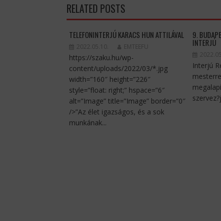
RELATED POSTS
TELEFONINTERJÚ KARACS HUN ATTILÁVAL
9. BUDAP
INTERJÚ
2022.05.10.
EMTEEFU
2022.05
https://szaku.hu/wp-
Interjú 
content/uploads/2022/03/*.jpg
mesterre
width=”160″ height=”226″
megalapí
style=”float: right;” hspace=”6″
szervez?j
alt=”Image” title=”Image” border=”0″
/>”Az élet igazságos, és a sok
munkának...