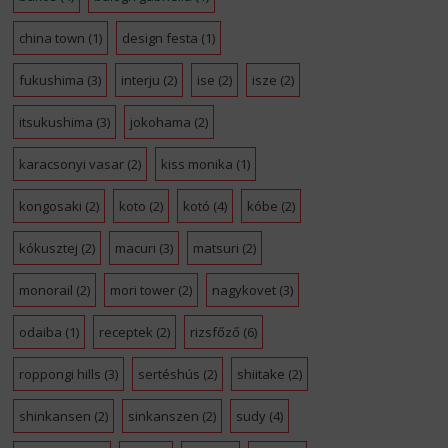
china town
(1)
design festa
(1)
fukushima
(3)
interju
(2)
ise
(2)
isze
(2)
itsukushima
(3)
jokohama
(2)
karacsonyi vasar
(2)
kiss monika
(1)
kongosaki
(2)
koto
(2)
kotó
(4)
kóbe
(2)
kókusztej
(2)
macuri
(3)
matsuri
(2)
monorail
(2)
mori tower
(2)
nagykovet
(3)
odaiba
(1)
receptek
(2)
rizsfőző
(6)
roppongi hills
(3)
sertéshús
(2)
shiitake
(2)
shinkansen
(2)
sinkanszen
(2)
sudy
(4)