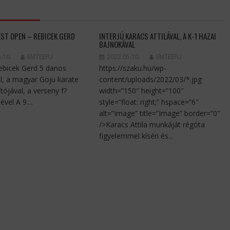
EST OPEN – REBICEK GERD
INTERJÚ KARACS ATTILÁVAL, A K-1 HAZAI
BAJNOKÁVAL
.10.
EMTEEFU
2022.05.10.
EMTEEFU
Rebicek Gerd 5 danos
https://szaku.hu/wp-
l, a magyar Goju karate
content/uploads/2022/03/*.jpg
tójával, a verseny f?
width=”150″ height=”100″
ével A 9....
style=”float: right;” hspace=”6″
alt=”Image” title=”Image” border=”0″
/>Karacs Attila munkáját régóta
figyelemmel kíséri és...