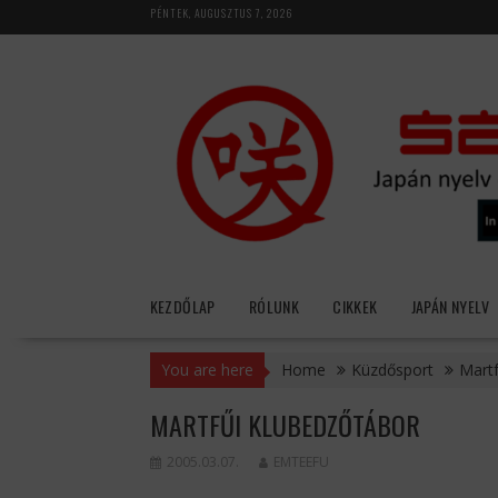
Skip
PÉNTEK, AUGUSZTUS 7, 2026
to
content
KEZDŐLAP
RÓLUNK
CIKKEK
JAPÁN NYELV
You are here
Home
Küzdősport
Martf
MARTFŰI KLUBEDZŐTÁBOR
2005.03.07.
EMTEEFU