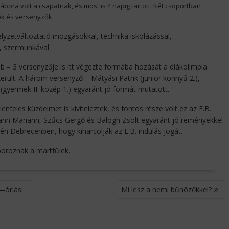
ábora volt a csapatnak, és most is 4 napig tartott. Két csoportban
ók és versenyzők.
helyzetváltoztató mozgásokkal, technika iskolázással,
, szermunkával.
b – 3 versenyzője is itt végezte formába hozását a diákolimpia
került. A három versenyző – Mátyási Patrik (junior könnyű 2.),
 (gyermek II. közép 1.) egyaránt jó formát mutatott.
llenfeles küzdelmet is kiviteleztek, és fontos része volt ez az E.B.
mann Mariann, Szűcs Gergő és Balogh Zsolt egyaránt jó reményekkel
jén Debrecenben, hogy kiharcolják az E.B. indulás jogát.
boroznak a martfűiek.
—óriási
Mi lesz a nemi bűnözőkkel?