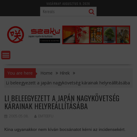
Skip
VASÁRNAP, AUGUSZTUS 9, 2026
to
content
You are here
Home
Hírek
Li beleegyezett a japán nagykövetség kárainak helyreállításába
LI BELEEGYEZETT A JAPÁN NAGYKÖVETSÉG
KÁRAINAK HELYREÁLLÍTÁSÁBA
2005.05.08.
EMTEEFU
Kína ugyanakkor nem kíván bocsánatot kérni az incidensekért.