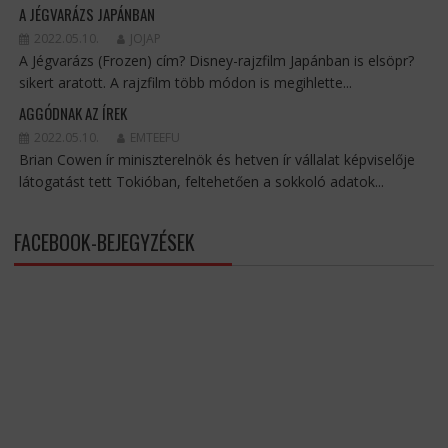
A JÉGVARÁZS JAPÁNBAN
2022.05.10.
JOJAP
A Jégvarázs (Frozen) cím? Disney-rajzfilm Japánban is elsöpr?
sikert aratott. A rajzfilm több módon is megihlette...
AGGÓDNAK AZ ÍREK
2022.05.10.
EMTEEFU
Brian Cowen ír miniszterelnök és hetven ír vállalat képviselője
látogatást tett Tokióban, feltehetően a sokkoló adatok...
FACEBOOK-BEJEGYZÉSEK