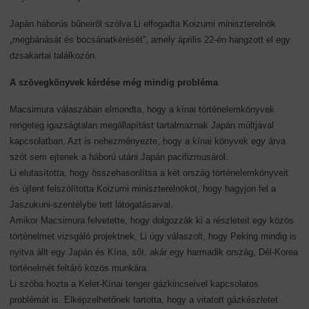
Japán háborús bűneiről szólva Li elfogadta Koizumi miniszterelnök
„megbánását és bocsánatkérését”, amely április 22-én hangzott el egy
dzsakartai találkozón.
A szövegkönyvek kérdése még mindig probléma
Macsimura válaszában elmondta, hogy a kínai történelemkönyvek
rengeteg igazságtalan megállapítást tartalmaznak Japán múltjával
kapcsolatban. Azt is nehezményezte, hogy a kínai könyvek egy árva
szót sem ejtenek a háború utáni Japán pacifizmusáról.
Li elutasította, hogy összehasonlítsa a két ország történelemkönyveit
és újfent felszólította Koizumi miniszterelnököt, hogy hagyjon fel a
Jaszukuni-szentélybe tett látogatásaival.
Amikor Macsimura felvetette, hogy dolgozzák ki a részleteit egy közös
történelmet vizsgáló projektnek, Li úgy válaszolt, hogy Peking mindig is
nyitva állt egy Japán és Kína, sőt, akár egy harmadik ország, Dél-Korea
történelmét feltáró közös munkára.
Li szóba hozta a Kelet-Kínai tenger gázkincseivel kapcsolatos
problémát is. Elképzelhetőnek tartotta, hogy a vitatott gázkészletet