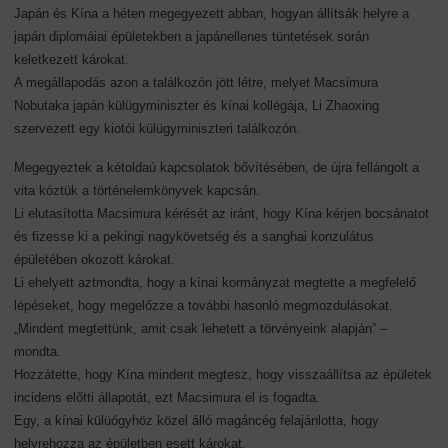
Japán és Kína a héten megegyezett abban, hogyan állítsák helyre a
japán diplomáiai épületekben a japánellenes tüntetések során
keletkezett károkat.
A megállapodás azon a találkozón jött létre, melyet Macsimura
Nobutaka japán külügyminiszter és kínai kollégája, Li Zhaoxing
szervezett egy kiotói külügyminiszteri találkozón.
Megegyeztek a kétoldaú kapcsolatok bővítésében, de újra fellángolt a
vita köztük a történelemkönyvek kapcsán.
Li elutasította Macsimura kérését az iránt, hogy Kína kérjen bocsánatot
és fizesse ki a pekingi nagykövetség és a sanghai konzulátus
épületében okozott károkat.
Li ehelyett aztmondta, hogy a kínai kormányzat megtette a megfelelő
lépéseket, hogy megelőzze a további hasonló megmozdulásokat.
„Mindent megtettünk, amit csak lehetett a törvényeink alapján” –
mondta.
Hozzátette, hogy Kína mindent megtesz, hogy visszaállítsa az épületek
incidens előtti állapotát, ezt Macsimura el is fogadta.
Egy, a kínai külüógyhöz közel álló magáncég felajánlotta, hogy
helyrehozza az épületben esett károkat.