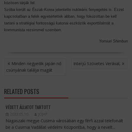
közösen tárják fel.
Szóba került az Észak-Korea jelentette nukleáris fenyegetés is. Ezzel
kapcsolatban a felek egyetértettek abban, hogy fokozottan be kell
tartani a stratégiai fontosságú katonai eszközök exporttilalmát a
kommunista rezsimmel szemben.
Yomiuri Shimbun
BEJEGYZÉS
Minden negyedik japán nő
Interjú Szövetes Verával,
NAVIGÁCIÓ
csúnyának találja magát
RELATED POSTS
VÉDETT ÁLLATOT TARTOTT
2022.05.10.
JOJAP
Nagaszaki megye Cusima városában egy férfi azzal telefonált
be a Cusimai Vadállat-védelmi Központba, hogy a nevelt...