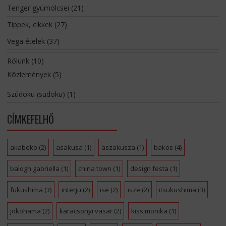
Tenger gyümölcsei
(21)
Tippek, cikkek
(27)
Vega ételek
(37)
Rólunk
(10)
Közlemények
(5)
Szúdoku (sudoku)
(1)
CÍMKEFELHŐ
akabeko
(2)
asakusa
(1)
aszakusza
(1)
bakos
(4)
balogh gabriella
(1)
china town
(1)
design festa
(1)
fukushima
(3)
interju
(2)
ise
(2)
isze
(2)
itsukushima
(3)
jokohama
(2)
karacsonyi vasar
(2)
kiss monika
(1)