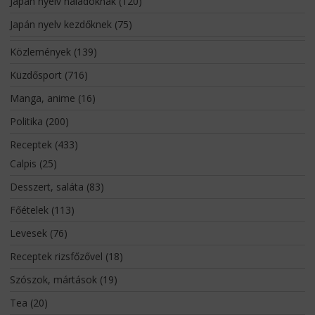
Japán nyelv haladóknak
(120)
Japán nyelv kezdőknek
(75)
Közlemények
(139)
Küzdősport
(716)
Manga, anime
(16)
Politika
(200)
Receptek
(433)
Calpis
(25)
Desszert, saláta
(83)
Főételek
(113)
Levesek
(76)
Receptek rizsfőzővel
(18)
Szószok, mártások
(19)
Tea
(20)