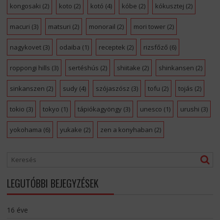
kongosaki
(2)
koto
(2)
kotó
(4)
kóbe
(2)
kókusztej
(2)
macuri
(3)
matsuri
(2)
monorail
(2)
mori tower
(2)
nagykovet
(3)
odaiba
(1)
receptek
(2)
rizsfőző
(6)
roppongi hills
(3)
sertéshús
(2)
shiitake
(2)
shinkansen
(2)
sinkanszen
(2)
sudy
(4)
szójaszósz
(3)
tofu
(2)
tojás
(2)
tokio
(3)
tokyo
(1)
tápiókagyöngy
(3)
unesco
(1)
urushi
(3)
yokohama
(6)
yukake
(2)
zen a konyhaban
(2)
LEGUTÓBBI BEJEGYZÉSEK
16 éve