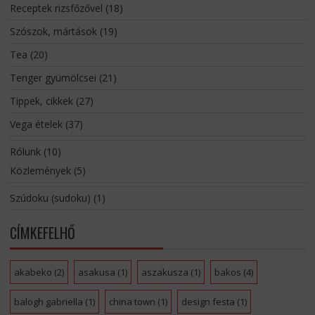
Receptek rizsfőzővel
(18)
Szószok, mártások
(19)
Tea
(20)
Tenger gyümölcsei
(21)
Tippek, cikkek
(27)
Vega ételek
(37)
Rólunk
(10)
Közlemények
(5)
Szúdoku (sudoku)
(1)
CÍMKEFELHŐ
akabeko
(2)
asakusa
(1)
aszakusza
(1)
bakos
(4)
balogh gabriella
(1)
china town
(1)
design festa
(1)