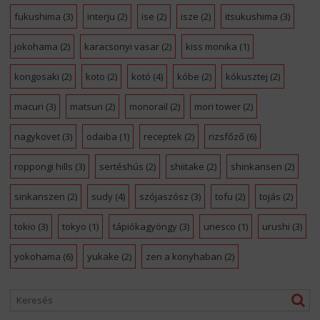
fukushima
(3)
interju
(2)
ise
(2)
isze
(2)
itsukushima
(3)
jokohama
(2)
karacsonyi vasar
(2)
kiss monika
(1)
kongosaki
(2)
koto
(2)
kotó
(4)
kóbe
(2)
kókusztej
(2)
macuri
(3)
matsuri
(2)
monorail
(2)
mori tower
(2)
nagykovet
(3)
odaiba
(1)
receptek
(2)
rizsfőző
(6)
roppongi hills
(3)
sertéshús
(2)
shiitake
(2)
shinkansen
(2)
sinkanszen
(2)
sudy
(4)
szójaszósz
(3)
tofu
(2)
tojás
(2)
tokio
(3)
tokyo
(1)
tápiókagyöngy
(3)
unesco
(1)
urushi
(3)
yokohama
(6)
yukake
(2)
zen a konyhaban
(2)