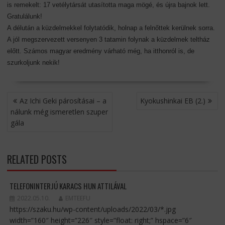
is remekelt: 17 vetélytársát utasította maga mögé, és újra bajnok lett.
Gratulálunk!
A délután a küzdelmekkel folytatódik, holnap a felnőttek kerülnek sorra.
A jól megszervezett versenyen 3 tatamin folynak a küzdelmek teltház
előtt. Számos magyar eredmény várható még, ha itthonról is, de
szurkoljunk nekik!
BEJEGYZÉS
Az Ichi Geki párosításai – a
Kyokushinkai EB (2.)
NAVIGÁCIÓ
nálunk még ismeretlen szuper
gála
RELATED POSTS
TELEFONINTERJÚ KARACS HUN ATTILÁVAL
2022.05.10.
EMTEEFU
https://szaku.hu/wp-content/uploads/2022/03/*.jpg
width=”160″ height=”226″ style=”float: right;” hspace=”6″