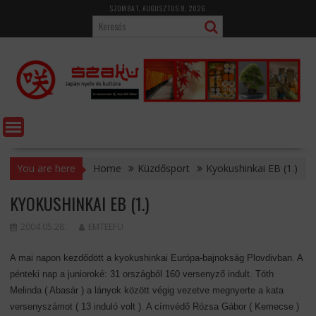
Skip
SZOMBAT, AUGUSZTUS 8, 2026
to
content
You are here
Home
Küzdősport
Kyokushinkai EB (1.)
KYOKUSHINKAI EB (1.)
2004.05.28.
EMTEEFU
A mai napon kezdődött a kyokushinkai Európa-bajnokság Plovdivban. A
pénteki nap a junioroké: 31 országból 160 versenyző indult. Tóth
Melinda ( Abasár ) a lányok között végig vezetve megnyerte a kata
versenyszámot ( 13 induló volt ). A címvédő Rózsa Gábor ( Kemecse )