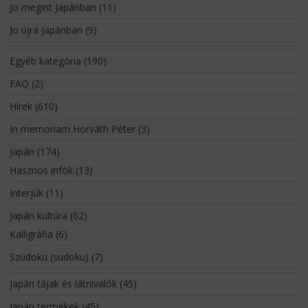
Jo megint Japánban
(11)
Jo újra Japánban
(9)
Egyéb kategória
(190)
FAQ
(2)
Hírek
(610)
In memoriam Horváth Péter
(3)
Japán
(174)
Hasznos infók
(13)
Interjúk
(11)
Japán kultúra
(62)
Kalligráfia
(6)
Szúdoku (sudoku)
(7)
Japán tájak és látnivalók
(45)
Japán termékek
(45)