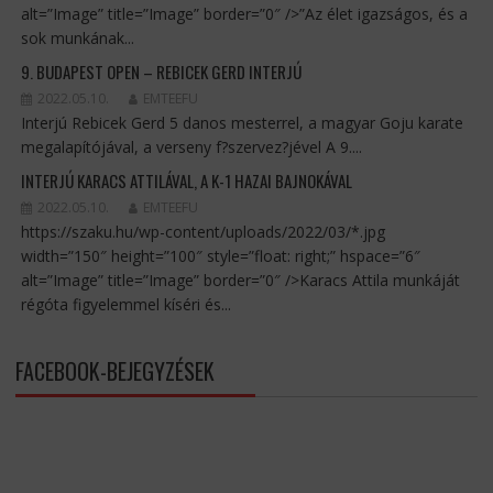
alt=”Image” title=”Image” border=”0″ />”Az élet igazságos, és a
sok munkának...
9. BUDAPEST OPEN – REBICEK GERD INTERJÚ
2022.05.10.
EMTEEFU
Interjú Rebicek Gerd 5 danos mesterrel, a magyar Goju karate
megalapítójával, a verseny f?szervez?jével A 9....
INTERJÚ KARACS ATTILÁVAL, A K-1 HAZAI BAJNOKÁVAL
2022.05.10.
EMTEEFU
https://szaku.hu/wp-content/uploads/2022/03/*.jpg
width=”150″ height=”100″ style=”float: right;” hspace=”6″
alt=”Image” title=”Image” border=”0″ />Karacs Attila munkáját
régóta figyelemmel kíséri és...
FACEBOOK-BEJEGYZÉSEK