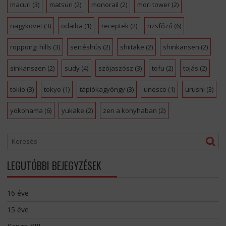
macuri
(3)
matsuri
(2)
monorail
(2)
mori tower
(2)
nagykovet
(3)
odaiba
(1)
receptek
(2)
rizsfőző
(6)
roppongi hills
(3)
sertéshús
(2)
shiitake
(2)
shinkansen
(2)
sinkanszen
(2)
sudy
(4)
szójaszósz
(3)
tofu
(2)
tojás
(2)
tokio
(3)
tokyo
(1)
tápiókagyöngy
(3)
unesco
(1)
urushi
(3)
yokohama
(6)
yukake
(2)
zen a konyhaban
(2)
LEGUTÓBBI BEJEGYZÉSEK
16 éve
15 éve