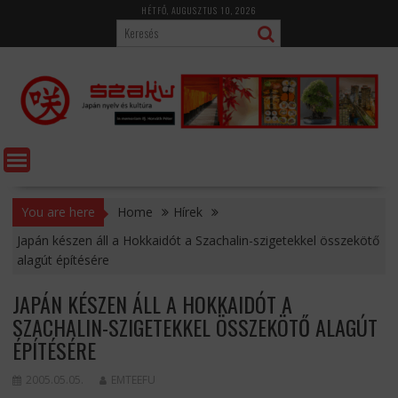
Skip
HÉTFŐ, AUGUSZTUS 10, 2026
to
content
You are here
Home
Hírek
Japán készen áll a Hokkaidót a Szachalin-szigetekkel összekötő
alagút építésére
JAPÁN KÉSZEN ÁLL A HOKKAIDÓT A
SZACHALIN-SZIGETEKKEL ÖSSZEKÖTŐ ALAGÚT
ÉPÍTÉSÉRE
2005.05.05.
EMTEEFU