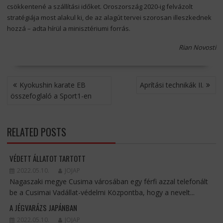
csökkentené a szállítási időket. Oroszország 2020-ig felvázolt
stratégiája most alakul ki, de az alagút tervei szorosan illeszkednek
hozzá – adta hírül a minisztériumi forrás.
Rian Novosti
BEJEGYZÉS
Kyokushin karate EB
Aprítási technikák II.
NAVIGÁCIÓ
összefoglaló a Sport1-en
RELATED POSTS
VÉDETT ÁLLATOT TARTOTT
2022.05.10.
JOJAP
Nagaszaki megye Cusima városában egy férfi azzal telefonált
be a Cusimai Vadállat-védelmi Központba, hogy a nevelt...
A JÉGVARÁZS JAPÁNBAN
2022.05.10.
JOJAP