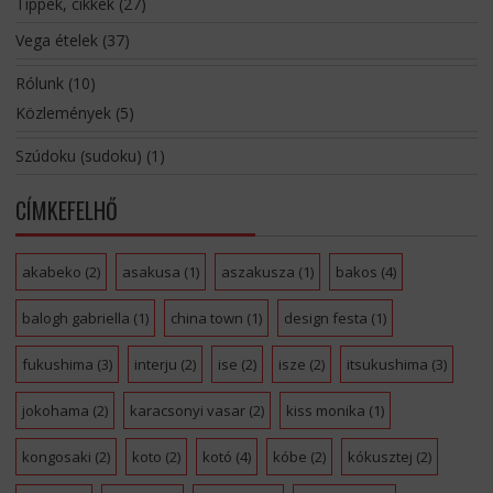
Tippek, cikkek
(27)
Vega ételek
(37)
Rólunk
(10)
Közlemények
(5)
Szúdoku (sudoku)
(1)
CÍMKEFELHŐ
akabeko
(2)
asakusa
(1)
aszakusza
(1)
bakos
(4)
balogh gabriella
(1)
china town
(1)
design festa
(1)
fukushima
(3)
interju
(2)
ise
(2)
isze
(2)
itsukushima
(3)
jokohama
(2)
karacsonyi vasar
(2)
kiss monika
(1)
kongosaki
(2)
koto
(2)
kotó
(4)
kóbe
(2)
kókusztej
(2)