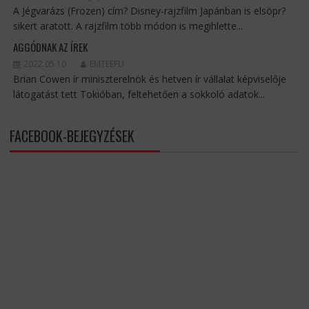
A Jégvarázs (Frozen) cím? Disney-rajzfilm Japánban is elsöpr?
sikert aratott. A rajzfilm több módon is megihlette...
AGGÓDNAK AZ ÍREK
2022.05.10.
EMTEEFU
Brian Cowen ír miniszterelnök és hetven ír vállalat képviselője
látogatást tett Tokióban, feltehetően a sokkoló adatok...
FACEBOOK-BEJEGYZÉSEK