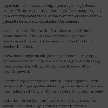
Japán hajlandó finanszírozni egy olyan alagút megépítését,
amely a főszigetet, Honsú, Hokkaidót (az északi nagy szigetet)
és a vitatott hovatartozású Szachalin-szigeteket kötné össze –
jelentette be az orosz Közlekedési Minisztérium.
A japánok készen állnak a kilométerenként 30-32 millió dollárba
kerülő munkára – tudtuk meg a közleményből. (A hasonló
építkéezések Oroszországban jelenleg kb. 100millió dollárba
kerülnek km-enként.)
A részleteiben még nem kidolgozott terv szerint épül majd egy 7
kilométeres szakasz Honsú és a Szachalin-szigetek között, és egy,
amely a szigeteket köti össze Hokkaidóval. Ez utóbbit 42 km
hosszúra tervezik.
A kérdésről egy kormányközi bizottsági ülésen tárgyaltak. Ennek
során a felek megállapodtak abban, hogy ha nem tesznek lépéseket
a nemzetközi szállítás terén, Kína és Kazahsztán megteszi helyettük.
A távol-kelet és Európa közti árucsere 95%-a a Szuezi-csatornán
keresztül bonyolódik. Egy új szállítási folyosó jelentősen