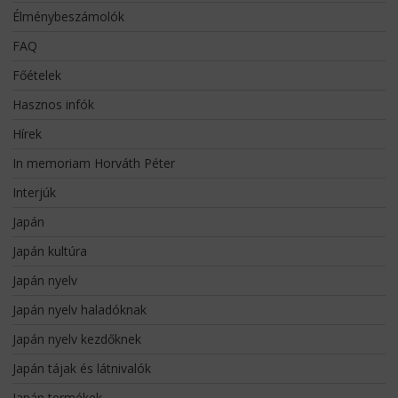
Élménybeszámolók
FAQ
Főételek
Hasznos infók
Hírek
In memoriam Horváth Péter
Interjúk
Japán
Japán kultúra
Japán nyelv
Japán nyelv haladóknak
Japán nyelv kezdőknek
Japán tájak és látnivalók
Japán termékek