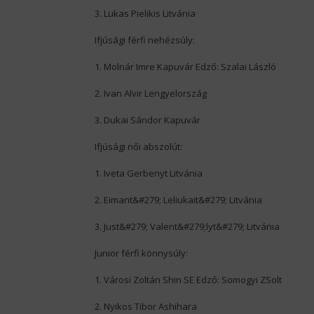
3. Lukas Pielikis Litvánia
Ifjúsági férfi nehézsúly:
1. Molnár Imre Kapuvár Edző: Szalai László
2. Ivan Alvir Lengyelország
3. Dukai Sándor Kapuvár
Ifjúsági női abszolút:
1. Iveta Gerbenyt Litvánia
2. Eimant&#279; Leliukait&#279; Litvánia
3. Just&#279; Valent&#279;lyt&#279; Litvánia
Junior férfi könnysúly:
1. Városi Zoltán Shin SE Edző: Somogyi ZSolt
2. Nyikos Tibor Ashihara