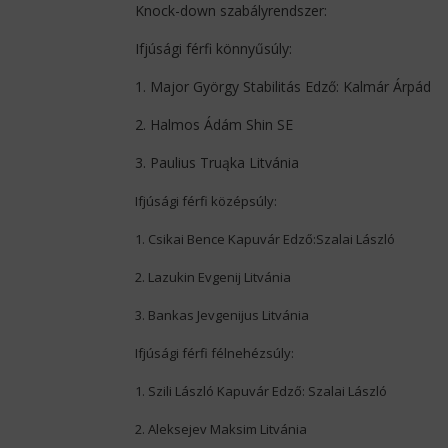
Knock-down szabályrendszer:
Ifjúsági férfi könnyűsúly:
1. Major György Stabilitás Edző: Kalmár Árpád
2. Halmos Ádám Shin SE
3. Paulius Truąka Litvánia
Ifjúsági férfi középsúly:
1. Csikai Bence Kapuvár Edző:Szalai László
2. Lazukin Evgenij Litvánia
3. Bankas Jevgenijus Litvánia
Ifjúsági férfi félnehézsúly:
1. Szili László Kapuvár Edző: Szalai László
2. Aleksejev Maksim Litvánia