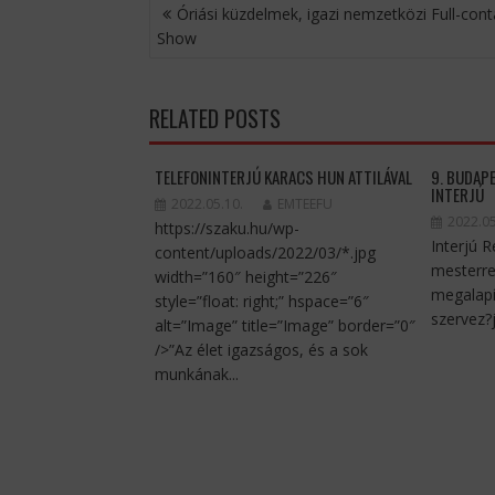
BEJEGYZÉS
Óriási küzdelmek, igazi nemzetközi Full-cont
NAVIGÁCIÓ
Show
RELATED POSTS
TELEFONINTERJÚ KARACS HUN ATTILÁVAL
9. BUDAP
INTERJÚ
2022.05.10.
EMTEEFU
2022.05
https://szaku.hu/wp-
Interjú 
content/uploads/2022/03/*.jpg
mesterre
width=”160″ height=”226″
megalapí
style=”float: right;” hspace=”6″
szervez?j
alt=”Image” title=”Image” border=”0″
/>”Az élet igazságos, és a sok
munkának...