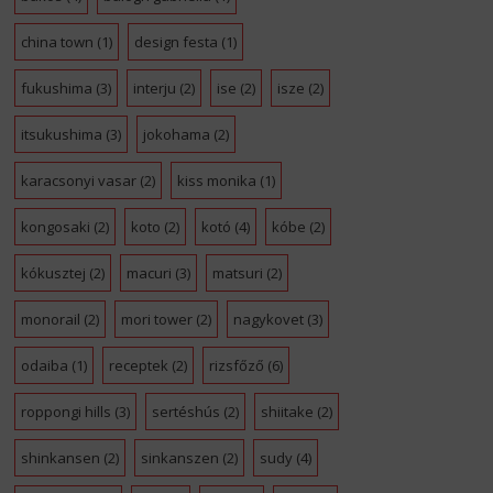
china town
(1)
design festa
(1)
fukushima
(3)
interju
(2)
ise
(2)
isze
(2)
itsukushima
(3)
jokohama
(2)
karacsonyi vasar
(2)
kiss monika
(1)
kongosaki
(2)
koto
(2)
kotó
(4)
kóbe
(2)
kókusztej
(2)
macuri
(3)
matsuri
(2)
monorail
(2)
mori tower
(2)
nagykovet
(3)
odaiba
(1)
receptek
(2)
rizsfőző
(6)
roppongi hills
(3)
sertéshús
(2)
shiitake
(2)
shinkansen
(2)
sinkanszen
(2)
sudy
(4)