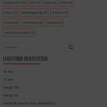
szójaszósz
(3)
tofu
(2)
tojás
(2)
tokio
(3)
tokyo
(1)
tápiókagyöngy
(3)
unesco
(1)
urushi
(3)
yokohama
(6)
yukake
(2)
zen a konyhaban
(2)
LEGUTÓBBI BEJEGYZÉSEK
16 éve
15 éve
Kango XIII.
Kango XII.
Kandzsik azonos Kun-olvasattal II.