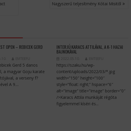
act
Nagyszerű teljesítmény Kótai Misitől
EST OPEN – REBICEK GERD
INTERJÚ KARACS ATTILÁVAL, A K-1 HAZAI
BAJNOKÁVAL
.10.
EMTEEFU
2022.05.10.
EMTEEFU
Rebicek Gerd 5 danos
https://szaku.hu/wp-
l, a magyar Goju karate
content/uploads/2022/03/*.jpg
tójával, a verseny f?
width=”150″ height=”100″
ével A 9....
style=”float: right;” hspace=”6″
alt=”Image” title=”Image” border=”0″
/>Karacs Attila munkáját régóta
figyelemmel kíséri és...