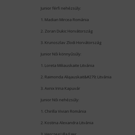
Junior férfi nehézsúly:
1. Madian Mircea Románia
2. Zoran Dukic Horvátország
3. Krunoszlav Zlodi Horvátország
Junior Női könnyűsúly:
1. Loreta Miliauskaite Litvánia
2. Raimonda Aliąauskait&#279; Litvánia
3. Axnix Irina Kapuvár
Junior Női nehézsúly:
1. Chirilla Vivian Románia
2. Kostina Alexandra Litvánia
3. Herczeg Lilla Eger