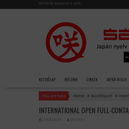
Skip
CSÜTÖRTÖK, AUGUSZTUS 6, 2026
to
content
KEZDŐLAP
RÓLUNK
CIKKEK
JAPÁN NYELV
You are here
Home
Küzdősport
Inter
INTERNATIONAL OPEN FULL-CONT
2005.06.07.
EMTEEFU