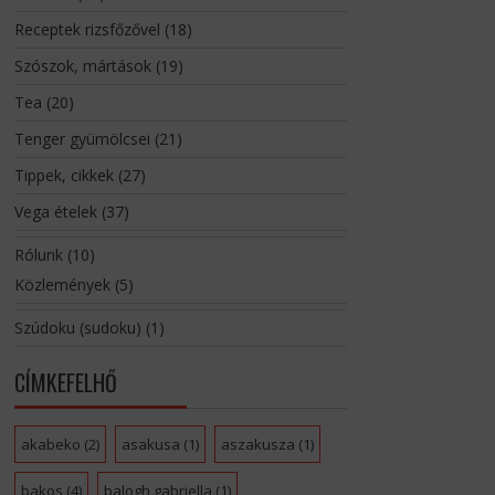
Receptek rizsfőzővel
(18)
Szószok, mártások
(19)
Tea
(20)
Tenger gyümölcsei
(21)
Tippek, cikkek
(27)
Vega ételek
(37)
Rólunk
(10)
Közlemények
(5)
Szúdoku (sudoku)
(1)
CÍMKEFELHŐ
akabeko
(2)
asakusa
(1)
aszakusza
(1)
bakos
(4)
balogh gabriella
(1)