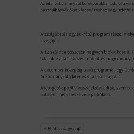
Az óitai önkormányzat kerékpárokkal látta el a vá
használhassák őket városnézéshez vagy üzletfele
A szolgáltatás egy sokrétű program része, melyn
levegőjét.
A 12 szálloda összesen negyven biciklit kapott. 
találják-e a kölcsönzés módját és hogy mennyir
A december közepéig tartó programot egy Genki dz
önkormányzata kiterjeszti a lakosságra is.
A látogatók pozitív visszajelzést adtak, szerint
autóval – nem beszélve a parkolásról.
BEJEGYZÉS
Eljött a nagy nap!
NAVIGÁCIÓ