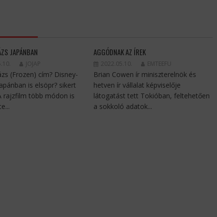
ÁZS JAPÁNBAN
AGGÓDNAK AZ ÍREK
.10.
JOJAP
2022.05.10.
EMTEEFU
ázs (Frozen) cím? Disney-
Brian Cowen ír miniszterelnök és
Japánban is elsöpr? sikert
hetven ír vállalat képviselője
 A rajzfilm több módon is
látogatást tett Tokióban, feltehetően
e...
a sokkoló adatok...