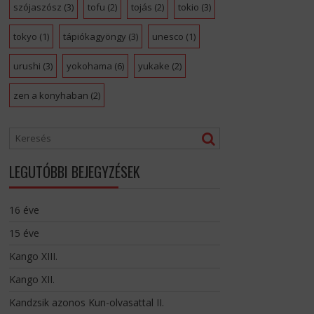
szójaszósz
(3)
tofu
(2)
tojás
(2)
tokio
(3)
tokyo
(1)
tápiókagyöngy
(3)
unesco
(1)
urushi
(3)
yokohama
(6)
yukake
(2)
zen a konyhaban
(2)
LEGUTÓBBI BEJEGYZÉSEK
16 éve
15 éve
Kango XIII.
Kango XII.
Kandzsik azonos Kun-olvasattal II.