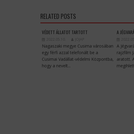
RELATED POSTS
VÉDETT ÁLLATOT TARTOTT
A JÉGVAR
2022.05.10.
JOJAP
2022.05
Nagaszaki megye Cusima városában
A Jégvar
egy férfi azzal telefonált be a
rajzfilm 
Cusimai Vadállat-védelmi Központba,
aratott.
hogy a nevelt...
megihlett