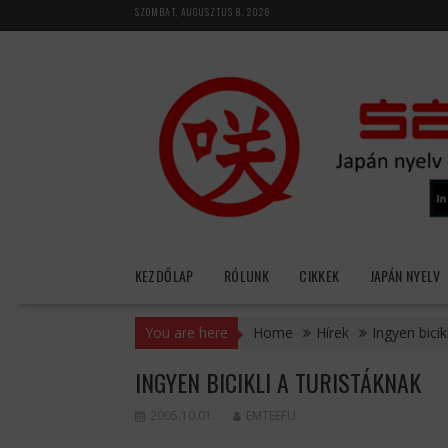
Skip
SZOMBAT, AUGUSZTUS 8, 2026
to
content
KEZDŐLAP
RÓLUNK
CIKKEK
JAPÁN NYELV
You are here
Home
Hírek
Ingyen bicik
INGYEN BICIKLI A TURISTÁKNAK
2005.10.01.
EMTEEFU