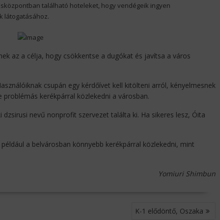
rosközpontban található hoteleket, hogy vendégeik ingyen
k látogatásához.
ek az a célja, hogy csökkentse a dugókat és javítsa a város
Használóiknak csupán egy kérdőívet kell kitölteni arról, kényelmesnek
e problémás kerékpárral közlekedni a városban.
sirusi nevű nonprofit szervezet találta ki. Ha sikeres lesz, Óita
ük például a belvárosban könnyebb kerékpárral közlekedni, mint
Yomiuri Shimbun
K-1 elődöntő, Oszaka