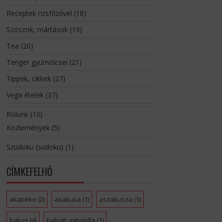
Receptek rizsfőzővel
(18)
Szószok, mártások
(19)
Tea
(20)
Tenger gyümölcsei
(21)
Tippek, cikkek
(27)
Vega ételek
(37)
Rólunk
(10)
Közlemények
(5)
Szúdoku (sudoku)
(1)
CÍMKEFELHŐ
akabeko
(2)
asakusa
(1)
aszakusza
(1)
bakos
(4)
balogh gabriella
(1)