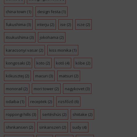
china town
(1)
design festa
(1)
fukushima
(3)
interju
(2)
ise
(2)
isze
(2)
itsukushima
(3)
jokohama
(2)
karacsonyi vasar
(2)
kiss monika
(1)
kongosaki
(2)
koto
(2)
kotó
(4)
kóbe
(2)
kókusztej
(2)
macuri
(3)
matsuri
(2)
monorail
(2)
mori tower
(2)
nagykovet
(3)
odaiba
(1)
receptek
(2)
rizsfőző
(6)
roppongi hills
(3)
sertéshús
(2)
shiitake
(2)
shinkansen
(2)
sinkanszen
(2)
sudy
(4)