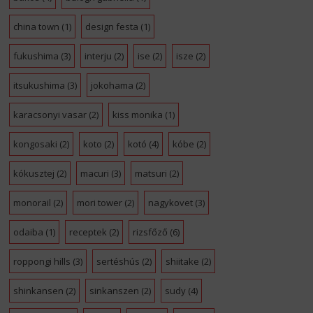
china town
(1)
design festa
(1)
fukushima
(3)
interju
(2)
ise
(2)
isze
(2)
itsukushima
(3)
jokohama
(2)
karacsonyi vasar
(2)
kiss monika
(1)
kongosaki
(2)
koto
(2)
kotó
(4)
kóbe
(2)
kókusztej
(2)
macuri
(3)
matsuri
(2)
monorail
(2)
mori tower
(2)
nagykovet
(3)
odaiba
(1)
receptek
(2)
rizsfőző
(6)
roppongi hills
(3)
sertéshús
(2)
shiitake
(2)
shinkansen
(2)
sinkanszen
(2)
sudy
(4)