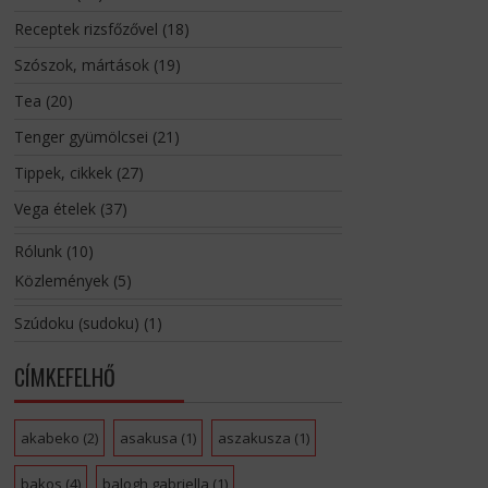
Receptek rizsfőzővel
(18)
Szószok, mártások
(19)
Tea
(20)
Tenger gyümölcsei
(21)
Tippek, cikkek
(27)
Vega ételek
(37)
Rólunk
(10)
Közlemények
(5)
Szúdoku (sudoku)
(1)
CÍMKEFELHŐ
akabeko
(2)
asakusa
(1)
aszakusza
(1)
bakos
(4)
balogh gabriella
(1)