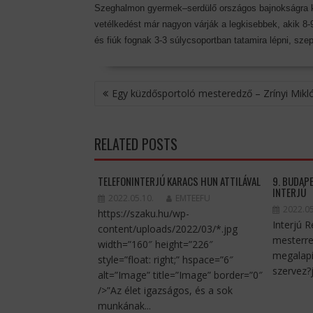
Szeghalmon gyermek–serdülő országos bajnokságra ke
vetélkedést már nagyon várják a legkisebbek, akik 8-
és fiúk fognak 3-3 súlycsoportban tatamira lépni, sze
BEJEGYZÉS
Egy küzdősportoló mesteredző – Zrínyi Mikl
NAVIGÁCIÓ
RELATED POSTS
TELEFONINTERJÚ KARACS HUN ATTILÁVAL
9. BUDAP
INTERJÚ
2022.05.10.
EMTEEFU
2022.05
https://szaku.hu/wp-
Interjú 
content/uploads/2022/03/*.jpg
mesterre
width=”160″ height=”226″
megalapí
style=”float: right;” hspace=”6″
szervez?j
alt=”Image” title=”Image” border=”0″
/>”Az élet igazságos, és a sok
munkának...