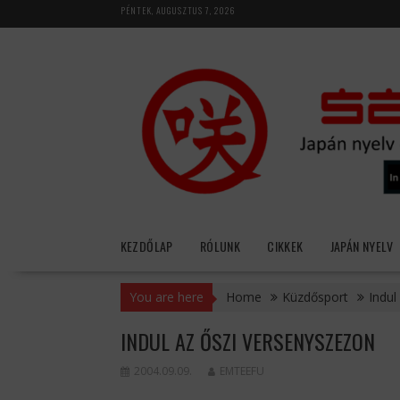
Skip
PÉNTEK, AUGUSZTUS 7, 2026
to
content
KEZDŐLAP
RÓLUNK
CIKKEK
JAPÁN NYELV
You are here
Home
Küzdősport
Indul
INDUL AZ ŐSZI VERSENYSZEZON
2004.09.09.
EMTEEFU