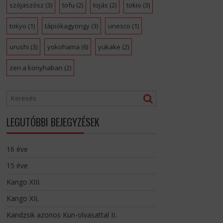
szójaszósz
(3)
tofu
(2)
tojás
(2)
tokio
(3)
tokyo
(1)
tápiókagyöngy
(3)
unesco
(1)
urushi
(3)
yokohama
(6)
yukake
(2)
zen a konyhaban
(2)
LEGUTÓBBI BEJEGYZÉSEK
16 éve
15 éve
Kango XIII.
Kango XII.
Kandzsik azonos Kun-olvasattal II.