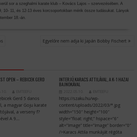
rül sor a szeghalmi karate klub – Kovács Lajos – szervezésében. A
9, 10- 11, és 12-13 éves korcsoportokban mérik össze tudásukat. Lányok
ptember 18.-án.
ós
Egyelőre nem adja ki Japán Bobby Fischert
EST OPEN – REBICEK GERD
INTERJÚ KARACS ATTILÁVAL, A K-1 HAZAI
BAJNOKÁVAL
.10.
EMTEEFU
2022.05.10.
EMTEEFU
Rebicek Gerd 5 danos
https://szaku.hu/wp-
l, a magyar Goju karate
content/uploads/2022/03/*.jpg
tójával, a verseny f?
width=”150″ height=”100″
ével A 9....
style=”float: right;” hspace=”6″
alt=”Image” title=”Image” border=”0″
/>Karacs Attila munkáját régóta