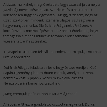
A biztos munkahely megnövekedett fogyasztással jár, amely a
gazdaság növekedését segíti. Az üzletek és a háztartások
kölcsönösen függenek egymástól.. Meggy?z?désem, hogy az
üzleti szektorban mindenki számára világos: szükség van a
hagyományos munkavállalás lehet?ségeinek b?vítésére. A
kormányzat is miel?bb lépéseket tesz annak érdekében, hogy
támogassa a rendes munkaviszonyban állók számának b?
vítésére tett er?feszítéseket.
Tegnapel?tt sikeresen felszállt az Endeavour ?rrepül?, Doi Takao
úrral a fedélzetén.
Doi ?r els?dleges feladata az lesz, hogy összeszerelje a Kibó
(japánul „remény”) laboratórium-modult, amelyet a tizenöt
nemzet – köztük Japán – közös munkájával elkészül?
Nemzetközi ?rállomáshoz csatolnak.
„Megteremtjük japán otthonunkat a világ?rben.”
A kilövés el?tt ezt a gondolatot osztotta meg velünk Doi úr.