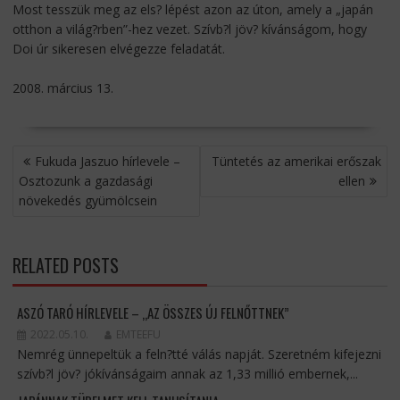
Most tesszük meg az els? lépést azon az úton, amely a „japán
otthon a világ?rben”-hez vezet. Szívb?l jöv? kívánságom, hogy
Doi úr sikeresen elvégezze feladatát.
2008. március 13.
BEJEGYZÉS
Fukuda Jaszuo hírlevele –
Tüntetés az amerikai erőszak
NAVIGÁCIÓ
Osztozunk a gazdasági
ellen
növekedés gyümölcsein
RELATED POSTS
ASZÓ TARÓ HÍRLEVELE – „AZ ÖSSZES ÚJ FELNŐTTNEK”
2022.05.10.
EMTEEFU
Nemrég ünnepeltük a feln?tté válás napját. Szeretném kifejezni
szívb?l jöv? jókívánságaim annak az 1,33 millió embernek,...