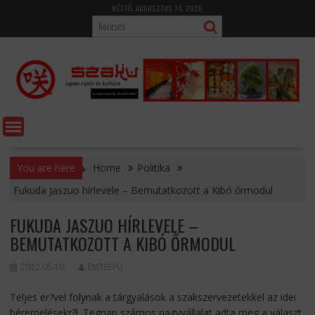
Skip
HÉTFŐ, AUGUSZTUS 10, 2026
to
content
You are here
Home
Politika
Fukuda Jaszuo hírlevele – Bemutatkozott a Kibó őrmodul
FUKUDA JASZUO HÍRLEVELE –
BEMUTATKOZOTT A KIBÓ ŐRMODUL
2022.05.10.
EMTEEFU
Teljes er?vel folynak a tárgyalások a szakszervezetekkel az idei
béremelésekr?l. Tegnap számos nagyvállalat adta meg a választ