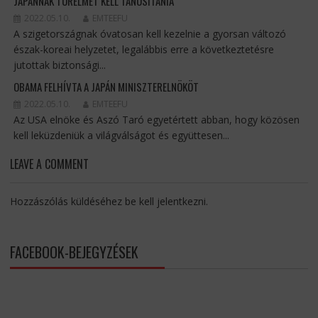
JAPÁNNAK TÜRELMET KELL TANUSÍTANIA
2022.05.10.
EMTEEFU
A szigetországnak óvatosan kell kezelnie a gyorsan változó
észak-koreai helyzetet, legalábbis erre a következtetésre
jutottak biztonsági...
OBAMA FELHÍVTA A JAPÁN MINISZTERELNÖKÖT
2022.05.10.
EMTEEFU
Az USA elnöke és Aszó Taró egyetértett abban, hogy közösen
kell leküzdeniük a világválságot és együttesen...
LEAVE A COMMENT
Hozzászólás küldéséhez
be kell jelentkezni
.
FACEBOOK-BEJEGYZÉSEK