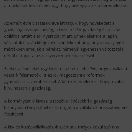
a munkások felvetéseire úgy, hogy beleegyeztek a béremelésbe.
Az elmúlt évre visszatekintve láthatjuk, hogy növekedett a
gazdasági bizonytalanság, a lassuló USA-gazdaság és a száz
dolláros határt elér? nyersolaj miatt. Ennek ellenére a japán
vállalatok tisztán kifejezték szándékukat arra, hoy a tavaly ígért
mértékben emeljék a béreket, némelyik egyenesen változtatás
nélkül elfogadta a szakszervezetek követeléseit.
Ezeket a lépéseket úgy hiszem, az tette lehet?vé, hogy a vállalati
vezet?k felismerték: itt az id? megosztani a reformok
gyümölcseit az emberekkel. A béreket emelni kell, hogy tovább
b?vülhessen a gazdaság.
A kormányzat is kiveszi a részét a lépésekb?l a gazdaság
bizonytalan tényez?inél és támogatja a vállalatok hosszútávú er?
feszítéseit.
A kis- és középvállalkozások számára, melyek közül számos