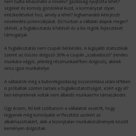
nem tudta kihasználni a növekv? gazdaság nyújtotta lehet?
ségeket és komoly gondokkal küzd, a kormányzat olyan
intézkedéseket hoz, amely a lehet? leghamarabb kiterjeszti
növekedési potenciáljukat. Els?sorban a vállalati alapok meger?
sítését, a foglalkoztatás b?vítését és a kis régiók fejlesztését
támogatjuk.
A foglalkoztatás nem csupán bérkérdés. A legújabb statisztikák
szerint az összes dolgozó 30%-a csupán „szabadúszó” (rendes
munkára vágyó, jelenleg részmunkaid?ben dolgozó), akinek
nincs igazi munkahelye.
A vállalatok még a buborékgazdaság összeomlása utáni id?kben
is próbálták szinten tartani a foglalkoztatottságot, ezért egy id?
ben kénytelenek voltak nem állandó munkaer?re támaszkodni.
Úgy érzem, fel kell szólítanom a vállalatok vezet?it, hogy
tegyenek még komolyabb er?feszítést azokért az
alkalmazottakért, akik a bizonytalan munkakörülmények között
keményen dolgoztak.