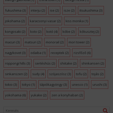
fukushima
(3)
interju
(2)
ise
(2)
isze
(2)
itsukushima
(3)
jokohama
(2)
karacsonyi vasar
(2)
kiss monika
(1)
kongosaki
(2)
koto
(2)
kotó
(4)
kóbe
(2)
kókusztej
(2)
macuri
(3)
matsuri
(2)
monorail
(2)
mori tower
(2)
nagykovet
(3)
odaiba
(1)
receptek
(2)
rizsfőző
(6)
roppongi hills
(3)
sertéshús
(2)
shiitake
(2)
shinkansen
(2)
sinkanszen
(2)
sudy
(4)
szójaszósz
(3)
tofu
(2)
tojás
(2)
tokio
(3)
tokyo
(1)
tápiókagyöngy
(3)
unesco
(1)
urushi
(3)
yokohama
(6)
yukake
(2)
zen a konyhaban
(2)