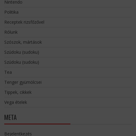
Nintendo
Politika
Receptek rizsfőzővel
Rólunk
Szószok, mártások
Szúdoku (sudoku)
Szúdoku (sudoku)
Tea
Tenger gyümölcsei
Tippek, cikkek
Vega ételek
META
Bejelentkezés