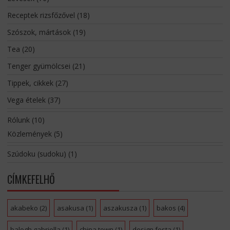
Receptek rizsfőzővel
(18)
Szószok, mártások
(19)
Tea
(20)
Tenger gyümölcsei
(21)
Tippek, cikkek
(27)
Vega ételek
(37)
Rólunk
(10)
Közlemények
(5)
Szúdoku (sudoku)
(1)
CÍMKEFELHŐ
akabeko
(2)
asakusa
(1)
aszakusza
(1)
bakos
(4)
balogh gabriella
(1)
china town
(1)
design festa
(1)