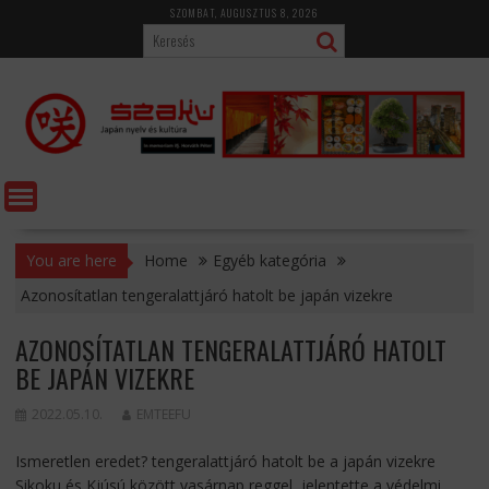
Skip
SZOMBAT, AUGUSZTUS 8, 2026
to
content
You are here
Home
Egyéb kategória
Azonosítatlan tengeralattjáró hatolt be japán vizekre
AZONOSÍTATLAN TENGERALATTJÁRÓ HATOLT
BE JAPÁN VIZEKRE
2022.05.10.
EMTEEFU
Ismeretlen eredet? tengeralattjáró hatolt be a japán vizekre
Sikoku és Kjúsú között vasárnap reggel, jelentette a védelmi