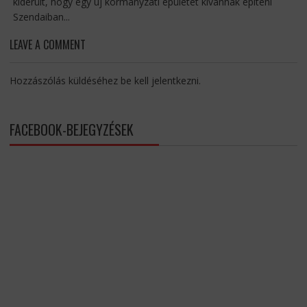
kiderült, hogy egy új kormányzati épületet kívánnak építeni
Szendaiban...
LEAVE A COMMENT
Hozzászólás küldéséhez
be kell jelentkezni
.
FACEBOOK-BEJEGYZÉSEK