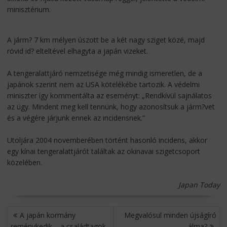
minisztérium.
A járm? 7 km mélyen úszott be a két nagy sziget közé, majd
rövid id? elteltével elhagyta a japán vizeket.
A tengeralattjáró nemzetisége még mindig ismeretlen, de a
japánok szerint nem az USA kötelékébe tartozik. A védelmi
miniszter így kommentálta az eseményt: „Rendkívül sajnálatos
az ügy. Mindent meg kell tennünk, hogy azonosítsuk a járm?vet
és a végére járjunk ennek az incidensnek.”
Utoljára 2004 novemberében történt hasonló incidens, akkor
egy kínai tengeralattjárót találtak az okinavai szigetcsoport
közelében.
Japan Today
BEJEGYZÉS
A japán kormány
Megvalósul minden újságíró
NAVIGÁCIÓ
reménykedik – a családtagok
álma?