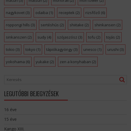
macuri
(3)
matsuri
(2)
monorail
(2)
mori tower
(2)
nagykovet
(3)
odaiba
(1)
receptek
(2)
rizsfőző
(6)
roppongi hills
(3)
sertéshús
(2)
shiitake
(2)
shinkansen
(2)
sinkanszen
(2)
sudy
(4)
szójaszósz
(3)
tofu
(2)
tojás
(2)
tokio
(3)
tokyo
(1)
tápiókagyöngy
(3)
unesco
(1)
urushi
(3)
yokohama
(6)
yukake
(2)
zen a konyhaban
(2)
LEGUTÓBBI BEJEGYZÉSEK
16 éve
15 éve
Kango XIII.