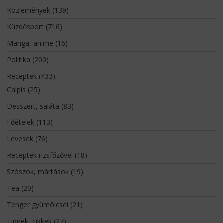
Közlemények
(139)
Küzdősport
(716)
Manga, anime
(16)
Politika
(200)
Receptek
(433)
Calpis
(25)
Desszert, saláta
(83)
Főételek
(113)
Levesek
(76)
Receptek rizsfőzővel
(18)
Szószok, mártások
(19)
Tea
(20)
Tenger gyümölcsei
(21)
Tippek, cikkek
(27)