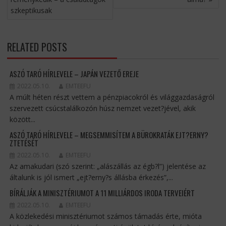
szkeptikusak
RELATED POSTS
ASZÓ TARÓ HÍRLEVELE – JAPÁN VEZETŐ EREJE
2022.05.10.
EMTEEFU
A múlt héten részt vettem a pénzpiacokról és világgazdaságról
szervezett csúcstalálkozón húsz nemzet vezet?jével, akik
között...
ASZÓ TARÓ HÍRLEVELE – MEGSEMMISÍTEM A BÜROKRATÁK EJT?ERNY?
ZTETÉSÉT
2022.05.10.
EMTEEFU
Az amakudari (szó szerint: „alászállás az égb?l”) jelentése az
általunk is jól ismert „ejt?erny?s állásba érkezés”,...
BÍRÁLJÁK A MINISZTÉRIUMOT A 11 MILLIÁRDOS IRODA TERVEIÉRT
2022.05.10.
EMTEEFU
A közlekedési minisztériumot számos támadás érte, mióta