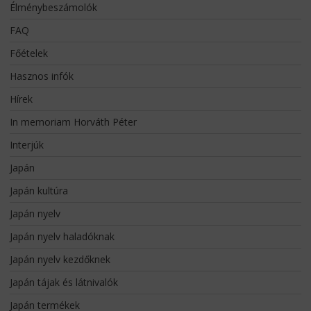
Élménybeszámolók
FAQ
Főételek
Hasznos infók
Hírek
In memoriam Horváth Péter
Interjúk
Japán
Japán kultúra
Japán nyelv
Japán nyelv haladóknak
Japán nyelv kezdőknek
Japán tájak és látnivalók
Japán termékek