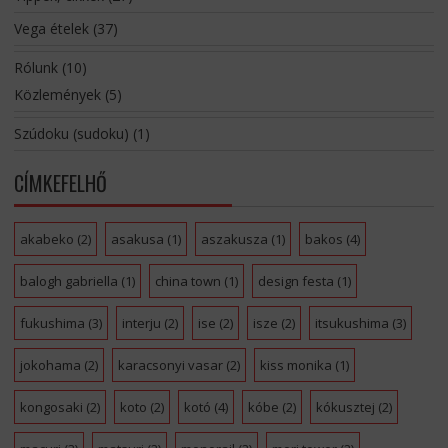
Vega ételek
(37)
Rólunk
(10)
Közlemények
(5)
Szúdoku (sudoku)
(1)
CÍMKEFELHŐ
akabeko
(2)
asakusa
(1)
aszakusza
(1)
bakos
(4)
balogh gabriella
(1)
china town
(1)
design festa
(1)
fukushima
(3)
interju
(2)
ise
(2)
isze
(2)
itsukushima
(3)
jokohama
(2)
karacsonyi vasar
(2)
kiss monika
(1)
kongosaki
(2)
koto
(2)
kotó
(4)
kóbe
(2)
kókusztej
(2)