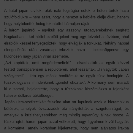
A fiatal japán civilek, akik iraki fogságba estek e héten tértek haza
szülőföldjükre – nem azért, hogy a nemzet a keblére ölelje őket, hanem
hogy helytelenítő, hideg tekintettel bámuljon rájuk.
A három japánról – egyikük egy asszony, utcagyerekeknek segített
Bagdadban – két héttel ezelőtt jelent meg egy felvétel a tévében, ahol
elrablóik késsel fenyegetőztek, hogy elvágják a torkukat. Néhány nappal
elengedésük után vasárnap érkeztek haza – belecsöppenve egy
különösen nagy japán vihar szemébe.
„Azt kaptátok, amit megérdemeltek!” – olvashatták az egyik kézzel
festett transzparensen a repülőtéren, ahol leszálltak. „Ti vagytok Japán
szégyenei!” – írta egy másik honfitársuk az egyik túsz honlapján. A
túszok ugyanis mindenkinek „gondot okoztak”. A kormány sem maradt
ki a sorból, bejelentette, hogy a túszoknak kiszámlázza a fejenként
hatezer dolláros útiköltséget.
Japán ultra-szofisztikált felszíne alatt ott lapulnak azok a hierarchikus
kötések, amelyek évszázadok óta irányították a szigetországot, és
amelyek a krízishelyzetekben még mindig ugyanúgy állnak össze. A
túszul ejtett három japán azzal vétkezett, hogy figyelmen kívül hagyták
a kormányt, amely korábban kijelentette, hogy nem ajánlatos Irakba