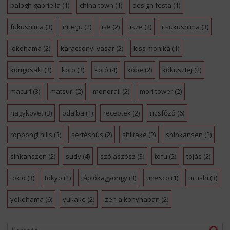
balogh gabriella
(1)
china town
(1)
design festa
(1)
fukushima
(3)
interju
(2)
ise
(2)
isze
(2)
itsukushima
(3)
jokohama
(2)
karacsonyi vasar
(2)
kiss monika
(1)
kongosaki
(2)
koto
(2)
kotó
(4)
kóbe
(2)
kókusztej
(2)
macuri
(3)
matsuri
(2)
monorail
(2)
mori tower
(2)
nagykovet
(3)
odaiba
(1)
receptek
(2)
rizsfőző
(6)
roppongi hills
(3)
sertéshús
(2)
shiitake
(2)
shinkansen
(2)
sinkanszen
(2)
sudy
(4)
szójaszósz
(3)
tofu
(2)
tojás
(2)
tokio
(3)
tokyo
(1)
tápiókagyöngy
(3)
unesco
(1)
urushi
(3)
yokohama
(6)
yukake
(2)
zen a konyhaban
(2)