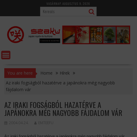
Skip
VASÁRNAP, AUGUSZTUS 9, 2026
to
content
You are here
Home
Hírek
Az iraki fogságból hazatérve a japánokra még nagyobb
fájdalom vár
AZ IRAKI FOGSÁGBÓL HAZATÉRVE A
JAPÁNOKRA MÉG NAGYOBB FÁJDALOM VÁR
2004.04.24.
EMTEEFU
Az iraki fogságból hazatérve a japánokra még nagyobb fájdalom vár