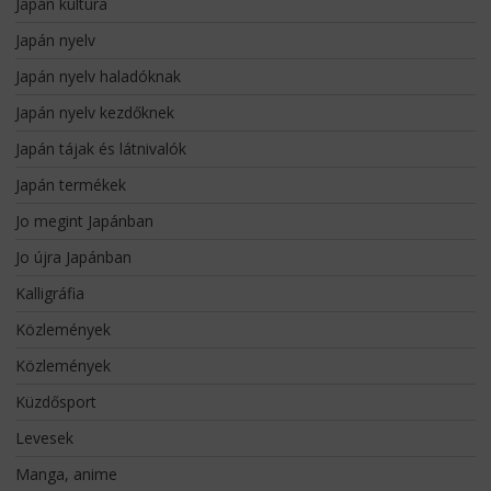
Japán kultúra
Japán nyelv
Japán nyelv haladóknak
Japán nyelv kezdőknek
Japán tájak és látnivalók
Japán termékek
Jo megint Japánban
Jo újra Japánban
Kalligráfia
Közlemények
Közlemények
Küzdősport
Levesek
Manga, anime