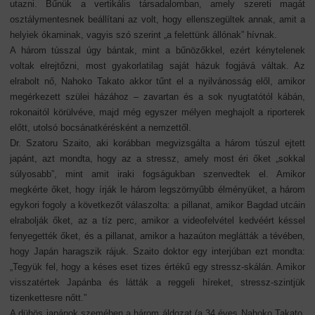
utazni. Bűnük a vertikális társadalomban, amely szereti magát
osztálymentesnek beállítani az volt, hogy ellenszegültek annak, amit a
helyiek ókaminak, vagyis szó szerint „a felettünk állónak” hívnak.
A három tússzal úgy bántak, mint a bűnözőkkel, ezért kénytelenek
voltak elrejtőzni, most gyakorlatilag saját házuk fogjává váltak. Az
elrabolt nő, Nahoko Takato akkor tűnt el a nyilvánosság elől, amikor
megérkezett szülei házához – zavartan és a sok nyugtatótól kábán,
rokonaitól körülvéve, majd még egyszer mélyen meghajolt a riporterek
előtt, utolsó bocsánatkérésként a nemzettől.
Dr. Szatoru Szaito, aki korábban megvizsgálta a három túszul ejtett
japánt, azt mondta, hogy az a stressz, amely most éri őket „sokkal
súlyosabb”, mint amit iraki fogságukban szenvedtek el. Amikor
megkérte őket, hogy írják le három legszörnyűbb élményüket, a három
egykori fogoly a következőt válaszolta: a pillanat, amikor Bagdad utcáin
elrabolják őket, az a tíz perc, amikor a videofelvétel kedvéért késsel
fenyegették őket, és a pillanat, amikor a hazaúton meglátták a tévében,
hogy Japán haragszik rájuk. Szaito doktor egy interjúban ezt mondta:
„Tegyük fel, hogy a késes eset tizes értékű egy stressz-skálán. Amikor
visszatértek Japánba és látták a reggeli híreket, stressz-szintjük
tizenkettesre nőtt.”
A dühös japánok szemében a három áldozat (a 34 éves Nahoko Takato,