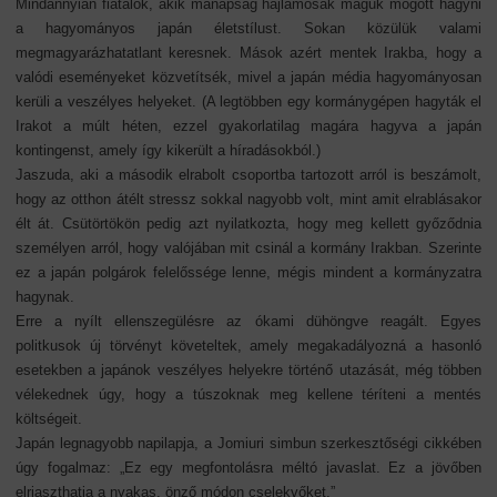
Mindannyian fiatalok, akik manapság hajlamosak maguk mögött hagyni
a hagyományos japán életstílust. Sokan közülük valami
megmagyarázhatatlant keresnek. Mások azért mentek Irakba, hogy a
valódi eseményeket közvetítsék, mivel a japán média hagyományosan
kerüli a veszélyes helyeket. (A legtöbben egy kormánygépen hagyták el
Irakot a múlt héten, ezzel gyakorlatilag magára hagyva a japán
kontingenst, amely így kikerült a híradásokból.)
Jaszuda, aki a második elrabolt csoportba tartozott arról is beszámolt,
hogy az otthon átélt stressz sokkal nagyobb volt, mint amit elrablásakor
élt át. Csütörtökön pedig azt nyilatkozta, hogy meg kellett győződnia
személyen arról, hogy valójában mit csinál a kormány Irakban. Szerinte
ez a japán polgárok felelőssége lenne, mégis mindent a kormányzatra
hagynak.
Erre a nyílt ellenszegülésre az ókami dühöngve reagált. Egyes
politkusok új törvényt követeltek, amely megakadályozná a hasonló
esetekben a japánok veszélyes helyekre történő utazását, még többen
vélekednek úgy, hogy a túszoknak meg kellene téríteni a mentés
költségeit.
Japán legnagyobb napilapja, a Jomiuri simbun szerkesztőségi cikkében
úgy fogalmaz: „Ez egy megfontolásra méltó javaslat. Ez a jövőben
elriaszthatja a nyakas, önző módon cselekvőket.”