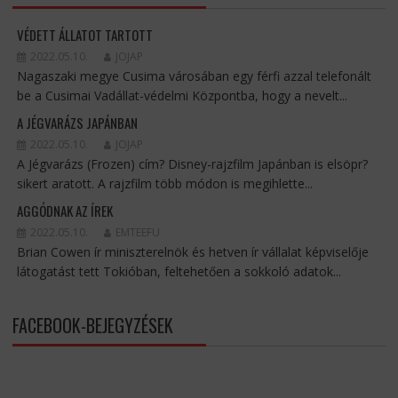
VÉDETT ÁLLATOT TARTOTT
2022.05.10.
JOJAP
Nagaszaki megye Cusima városában egy férfi azzal telefonált
be a Cusimai Vadállat-védelmi Központba, hogy a nevelt...
A JÉGVARÁZS JAPÁNBAN
2022.05.10.
JOJAP
A Jégvarázs (Frozen) cím? Disney-rajzfilm Japánban is elsöpr?
sikert aratott. A rajzfilm több módon is megihlette...
AGGÓDNAK AZ ÍREK
2022.05.10.
EMTEEFU
Brian Cowen ír miniszterelnök és hetven ír vállalat képviselője
látogatást tett Tokióban, feltehetően a sokkoló adatok...
FACEBOOK-BEJEGYZÉSEK