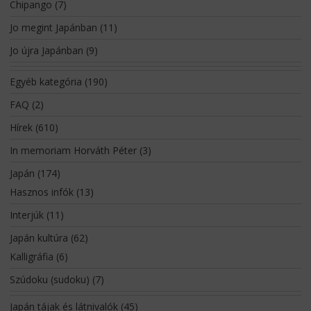
Chipango
(7)
Jo megint Japánban
(11)
Jo újra Japánban
(9)
Egyéb kategória
(190)
FAQ
(2)
Hírek
(610)
In memoriam Horváth Péter
(3)
Japán
(174)
Hasznos infók
(13)
Interjúk
(11)
Japán kultúra
(62)
Kalligráfia
(6)
Szúdoku (sudoku)
(7)
Japán tájak és látnivalók
(45)