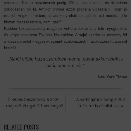
szenved, Takato asszonynak pedig 120-as pulzusa lett, és állandóan
zokogásban tör ki. Amikor orvosa azzal próbálta vigasztalni, hogy jó
munkát végzett Irakban, az asszony elsírta magát és ezt mondta: „De
hiszen rosszat tettem, nem igaz?”
Kedden Takato asszony magához vette a doktor által felírt nyugtatókat
és végre hazament Tokióból Hokkaidóra. A sajtó szerint az asszony fél
a visszatéréstől – egyesek szerint szülőházáról, mások szerint Japánról
beszélt.
„Minél előbb haza szeretnék menni, ugyanakkor félek is
attól, ami rám vár.”
New York Times
BEJEGYZÉS
Képes beszámoló a 2004.
A vadmajmok hangja 400
NAVIGÁCIÓ
május 9-ei rigai K-1 versenyről
méterre is elhallatszik
RELATED POSTS