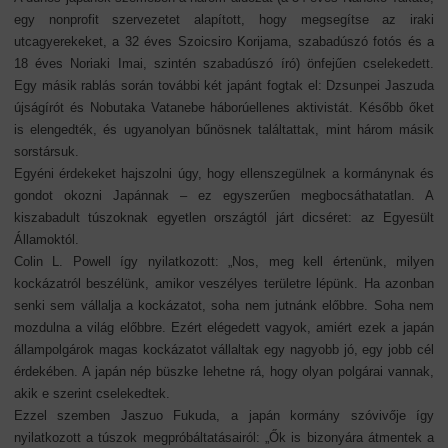
egy nonprofit szervezetet alapított, hogy megsegítse az iraki
utcagyerekeket, a 32 éves Szoicsiro Korijama, szabadúszó fotós és a
18 éves Noriaki Imai, szintén szabadúszó író) önfejűen cselekedett.
Egy másik rablás során további két japánt fogtak el: Dzsunpei Jaszuda
újságírót és Nobutaka Vatanebe háborúellenes aktivistát. Később őket
is elengedték, és ugyanolyan bűnösnek találtattak, mint három másik
sorstársuk.
Egyéni érdekeket hajszolni úgy, hogy ellenszegülnek a kormánynak és
gondot okozni Japánnak – ez egyszerűen megbocsáthatatlan. A
kiszabadult túszoknak egyetlen országtól járt dicséret: az Egyesült
Államoktól.
Colin L. Powell így nyilatkozott: „Nos, meg kell értenünk, milyen
kockázatról beszélünk, amikor veszélyes területre lépünk. Ha azonban
senki sem vállalja a kockázatot, soha nem jutnánk előbbre. Soha nem
mozdulna a világ előbbre. Ezért elégedett vagyok, amiért ezek a japán
állampolgárok magas kockázatot vállaltak egy nagyobb jó, egy jobb cél
érdekében. A japán nép büszke lehetne rá, hogy olyan polgárai vannak,
akik e szerint cselekedtek.
Ezzel szemben Jaszuo Fukuda, a japán kormány szóvivője így
nyilatkozott a túszok megpróbáltatásairól: „Ők is bizonyára átmentek a