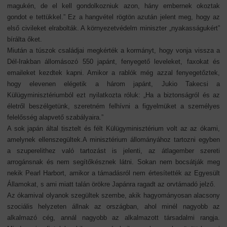
magukén, de el kell gondolkozniuk azon, hány embernek okoztak
gondot e tettükkel.” Ez a hangvétel rögtön azután jelent meg, hogy az
első civileket elrabolták. A környezetvédelm miniszter „nyakasságukért”
bírálta őket.
Miután a túszok családjai megkérték a kormányt, hogy vonja vissza a
Dél-Irakban állomásozó 550 japánt, fenyegető leveleket, faxokat és
emaileket kezdtek kapni. Amikor a rablók még azzal fenyegetőztek,
hogy elevenen elégetik a három japánt, Jukio Takecsi a
Külügyminisztériumból ezt nyilatkozta róluk: „Ha a biztonságról és az
életről beszélgetünk, szeretném felhívni a figyelmüket a személyes
felelősség alapvető szabályaira.”
A sok japán által tisztelt és félt Külügyminisztérium volt az az ókami,
amelynek ellenszegültek.A minisztérium állományához tartozni egyben
a szuperelithez való tartozást is jelenti, az átlagember szereti
arrogánsnak és nem segítőkésznek látni. Sokan nem bocsátják meg
nekik Pearl Harbort, amikor a támadásról nem értesítették az Egyesült
Államokat, s ami miatt talán örökre Japánra ragadt az orvtámadó jelző.
Az ókamival olyanok szegültek szembe, akik hagyományosan alacsony
szociális helyzeten állnak az országban, ahol minél nagyobb az
alkalmazó cég, annál nagyobb az alkalmazott társadalmi rangja.