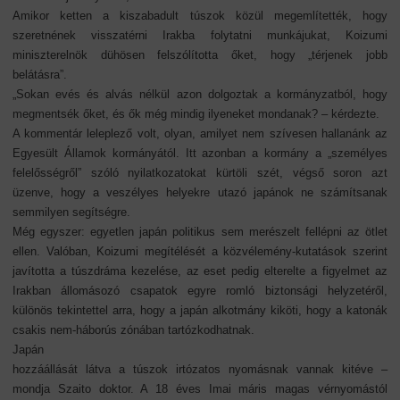
Amikor ketten a kiszabadult túszok közül megemlítették, hogy
szeretnének visszatérni Irakba folytatni munkájukat, Koizumi
miniszterelnök dühösen felszólította őket, hogy „térjenek jobb
belátásra”.
„Sokan evés és alvás nélkül azon dolgoztak a kormányzatból, hogy
megmentsék őket, és ők még mindig ilyeneket mondanak? – kérdezte.
A kommentár leleplező volt, olyan, amilyet nem szívesen hallanánk az
Egyesült Államok kormányától. Itt azonban a kormány a „személyes
felelősségről” szóló nyilatkozatokat kürtöli szét, végső soron azt
üzenve, hogy a veszélyes helyekre utazó japánok ne számítsanak
semmilyen segítségre.
Még egyszer: egyetlen japán politikus sem merészelt fellépni az ötlet
ellen. Valóban, Koizumi megítélését a közvélemény-kutatások szerint
javította a túszdráma kezelése, az eset pedig elterelte a figyelmet az
Irakban állomásozó csapatok egyre romló biztonsági helyzetéről,
különös tekintettel arra, hogy a japán alkotmány kiköti, hogy a katonák
csakis nem-háborús zónában tartózkodhatnak.
Japán
hozzáállását látva a túszok irtózatos nyomásnak vannak kitéve –
mondja Szaito doktor. A 18 éves Imai máris magas vérnyomástól