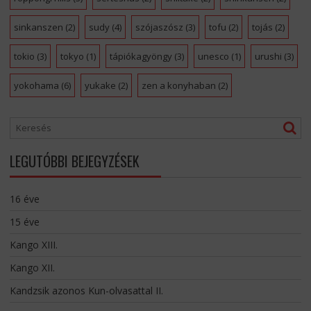
sinkanszen
(2)
sudy
(4)
szójaszósz
(3)
tofu
(2)
tojás
(2)
tokio
(3)
tokyo
(1)
tápiókagyöngy
(3)
unesco
(1)
urushi
(3)
yokohama
(6)
yukake
(2)
zen a konyhaban
(2)
LEGUTÓBBI BEJEGYZÉSEK
16 éve
15 éve
Kango XIII.
Kango XII.
Kandzsik azonos Kun-olvasattal II.