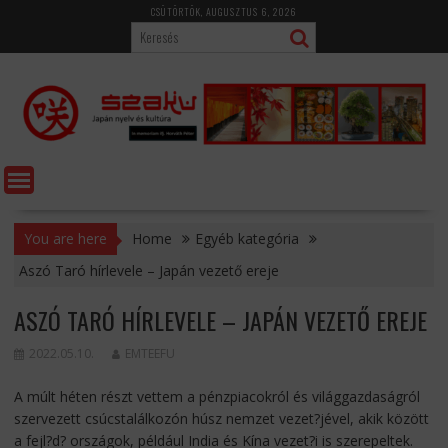
Skip
CSÜTÖRTÖK, AUGUSZTUS 6, 2026
to
content
You are here
Home
Egyéb kategória
Aszó Taró hírlevele – Japán vezető ereje
ASZÓ TARÓ HÍRLEVELE – JAPÁN VEZETŐ EREJE
2022.05.10.
EMTEEFU
A múlt héten részt vettem a pénzpiacokról és világgazdaságról
szervezett csúcstalálkozón húsz nemzet vezet?jével, akik között
a fejl?d? országok, például India és Kína vezet?i is szerepeltek.