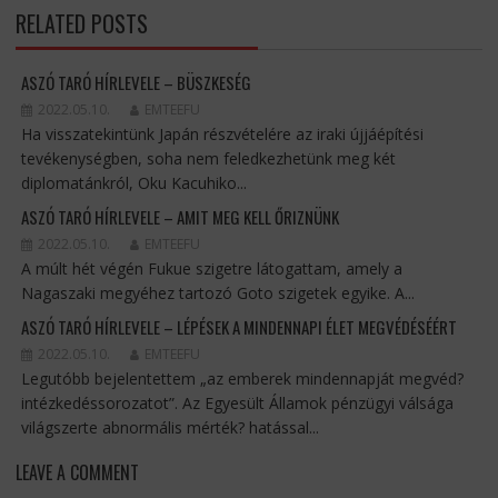
RELATED POSTS
ASZÓ TARÓ HÍRLEVELE – BÜSZKESÉG
2022.05.10.
EMTEEFU
Ha visszatekintünk Japán részvételére az iraki újjáépítési
tevékenységben, soha nem feledkezhetünk meg két
diplomatánkról, Oku Kacuhiko...
ASZÓ TARÓ HÍRLEVELE – AMIT MEG KELL ŐRIZNÜNK
2022.05.10.
EMTEEFU
A múlt hét végén Fukue szigetre látogattam, amely a
Nagaszaki megyéhez tartozó Goto szigetek egyike. A...
ASZÓ TARÓ HÍRLEVELE – LÉPÉSEK A MINDENNAPI ÉLET MEGVÉDÉSÉÉRT
2022.05.10.
EMTEEFU
Legutóbb bejelentettem „az emberek mindennapját megvéd?
intézkedéssorozatot”. Az Egyesült Államok pénzügyi válsága
világszerte abnormális mérték? hatással...
LEAVE A COMMENT