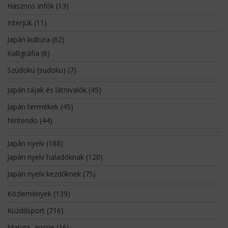
Hasznos infók
(13)
Interjúk
(11)
Japán kultúra
(62)
Kalligráfia
(6)
Szúdoku (sudoku)
(7)
Japán tájak és látnivalók
(45)
Japán termékek
(45)
Nintendo
(44)
Japán nyelv
(188)
Japán nyelv haladóknak
(120)
Japán nyelv kezdőknek
(75)
Közlemények
(139)
Küzdősport
(716)
Manga, anime
(16)