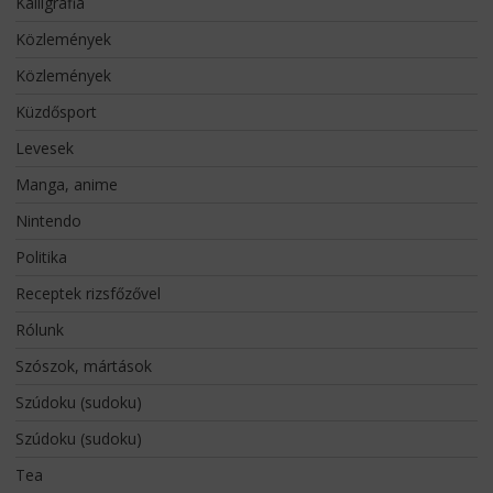
Kalligráfia
Közlemények
Közlemények
Küzdősport
Levesek
Manga, anime
Nintendo
Politika
Receptek rizsfőzővel
Rólunk
Szószok, mártások
Szúdoku (sudoku)
Szúdoku (sudoku)
Tea