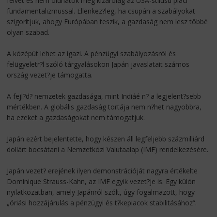
felvet és nem oldhatók meg kizárólag az USA-stílusú piaci
fundamentalizmussal. Ellenkez?leg, ha csupán a szabályokat
szigorítjuk, ahogy Európában teszik, a gazdaság nem lesz többé
olyan szabad.
A középút lehet az igazi. A pénzügyi szabályozásról és
felügyeletr?l szóló tárgyalásokon Japán javaslatait számos
ország vezet?je támogatta.
A fejl?d? nemzetek gazdasága, mint Indiáé n? a legjelent?sebb
mértékben. A globális gazdaság tortája nem n?het nagyobbra,
ha ezeket a gazdaságokat nem támogatjuk.
Japán ezért bejelentette, hogy készen áll legfeljebb százmilliárd
dollárt bocsátani a Nemzetközi Valutaalap (IMF) rendelkezésére.
Japán vezet? erejének ilyen demonstrációját nagyra értékelte
Dominique Strauss-Kahn, az IMF egyik vezet?je is. Egy külön
nyilatkozatban, amely Japánról szólt, úgy fogalmazott, hogy
„óriási hozzájárulás a pénzügyi és t?kepiacok stabilitásához”.