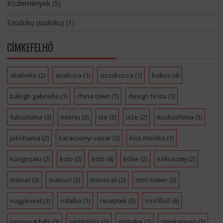
Közlemények
(5)
Szúdoku (sudoku)
(1)
CÍMKEFELHŐ
akabeko
(2)
asakusa
(1)
aszakusza
(1)
bakos
(4)
balogh gabriella
(1)
china town
(1)
design festa
(1)
fukushima
(3)
interju
(2)
ise
(2)
isze
(2)
itsukushima
(3)
jokohama
(2)
karacsonyi vasar
(2)
kiss monika
(1)
kongosaki
(2)
koto
(2)
kotó
(4)
kóbe
(2)
kókusztej
(2)
macuri
(3)
matsuri
(2)
monorail
(2)
mori tower
(2)
nagykovet
(3)
odaiba
(1)
receptek
(2)
rizsfőző
(6)
roppongi hills
(3)
sertéshús
(2)
shiitake
(2)
shinkansen
(2)