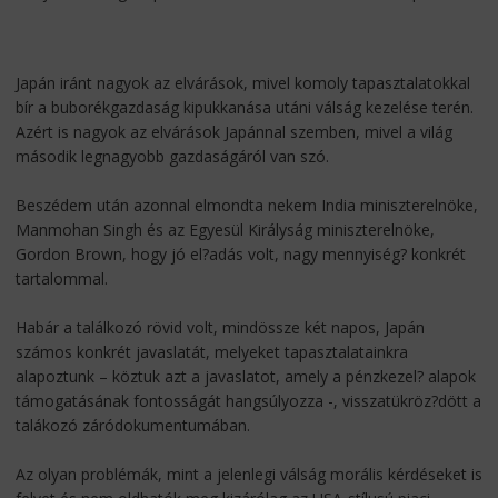
Japán iránt nagyok az elvárások, mivel komoly tapasztalatokkal
bír a buborékgazdaság kipukkanása utáni válság kezelése terén.
Azért is nagyok az elvárások Japánnal szemben, mivel a világ
második legnagyobb gazdaságáról van szó.
Beszédem után azonnal elmondta nekem India miniszterelnöke,
Manmohan Singh és az Egyesül Királyság miniszterelnöke,
Gordon Brown, hogy jó el?adás volt, nagy mennyiség? konkrét
tartalommal.
Habár a találkozó rövid volt, mindössze két napos, Japán
számos konkrét javaslatát, melyeket tapasztalatainkra
alapoztunk – köztuk azt a javaslatot, amely a pénzkezel? alapok
támogatásának fontosságát hangsúlyozza -, visszatükröz?dött a
talákozó záródokumentumában.
Az olyan problémák, mint a jelenlegi válság morális kérdéseket is