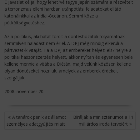
E javaslat célja, hogy lehet?vé tegye Japán számára a részvételt
a terrorizmus elleni harcban utánpótlási feladatokat ellátó
katonáinkkal az Indiai-óceánon. Semmi köze a
pótköltségvetéshez.
Az a politikus, aki hátat fordít a döntéshozatali folyamatnak
semmilyen haladást nem ér el. A DPJ még mindig elkerüli a
pártvezet?k vitáját. Ha a DPJ az embereket helyezi els? helyre a
politikai haszonszerzés helyett, akkor nyíltan és egyenesen bele
kellene mennie a vitába a Diétán, majd velünk közösen kellene
olyan döntéseket hozniuk, amelyek az emberek érdekeit
szolgálják.
2008. november 20.
BEJEGYZÉS
A tanárok perlik az államot
Bírálják a minisztériumot a 11
NAVIGÁCIÓ
személyes adatgyűjtés miatt
milliárdos iroda terveiért