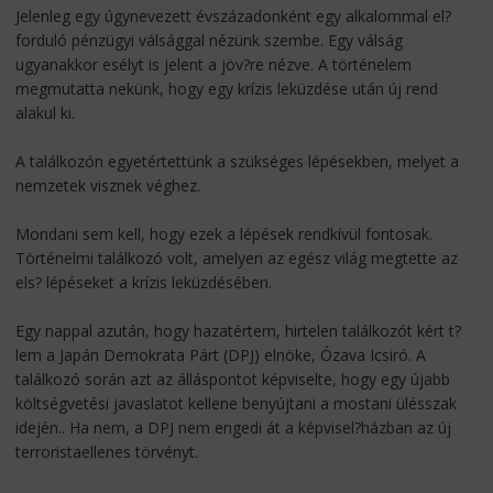
Jelenleg egy úgynevezett évszázadonként egy alkalommal el?
forduló pénzügyi válsággal nézünk szembe. Egy válság
ugyanakkor esélyt is jelent a jöv?re nézve. A történelem
megmutatta nekünk, hogy egy krízis leküzdése után új rend
alakul ki.
A találkozón egyetértettünk a szükséges lépésekben, melyet a
nemzetek visznek véghez.
Mondani sem kell, hogy ezek a lépések rendkívül fontosak.
Történelmi találkozó volt, amelyen az egész világ megtette az
els? lépéseket a krízis leküzdésében.
Egy nappal azután, hogy hazatértem, hirtelen találkozót kért t?
lem a Japán Demokrata Párt (DPJ) elnöke, Ózava Icsiró. A
találkozó során azt az álláspontot képviselte, hogy egy újabb
költségvetési javaslatot kellene benyújtani a mostani ülésszak
idején.. Ha nem, a DPJ nem engedi át a képvisel?házban az új
terroristaellenes törvényt.