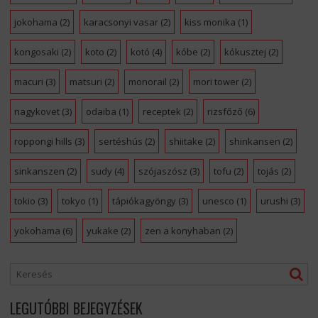
jokohama
(2)
karacsonyi vasar
(2)
kiss monika
(1)
kongosaki
(2)
koto
(2)
kotó
(4)
kóbe
(2)
kókusztej
(2)
macuri
(3)
matsuri
(2)
monorail
(2)
mori tower
(2)
nagykovet
(3)
odaiba
(1)
receptek
(2)
rizsfőző
(6)
roppongi hills
(3)
sertéshús
(2)
shiitake
(2)
shinkansen
(2)
sinkanszen
(2)
sudy
(4)
szójaszósz
(3)
tofu
(2)
tojás
(2)
tokio
(3)
tokyo
(1)
tápiókagyöngy
(3)
unesco
(1)
urushi
(3)
yokohama
(6)
yukake
(2)
zen a konyhaban
(2)
LEGUTÓBBI BEJEGYZÉSEK