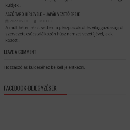
küldjek...
ASZÓ TARÓ HÍRLEVELE – JAPÁN VEZETŐ EREJE
2022.05.10.
EMTEEFU
A múlt héten részt vettem a pénzpiacokról és világgazdaságról
szervezett csúcstalálkozón húsz nemzet vezet?jével, akik
között...
LEAVE A COMMENT
Hozzászólás küldéséhez
be kell jelentkezni
.
FACEBOOK-BEJEGYZÉSEK