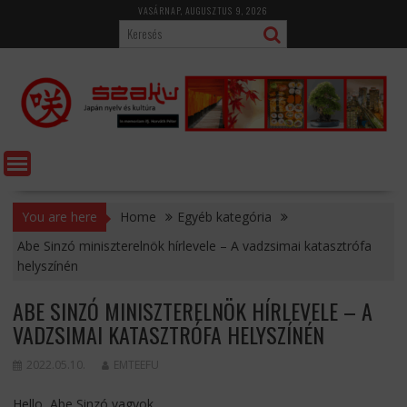
Skip
VASÁRNAP, AUGUSZTUS 9, 2026
to
content
You are here
Home
Egyéb kategória
Abe Sinzó miniszterelnök hírlevele – A vadzsimai katasztrófa
helyszínén
ABE SINZÓ MINISZTERELNÖK HÍRLEVELE – A
VADZSIMAI KATASZTRÓFA HELYSZÍNÉN
2022.05.10.
EMTEEFU
Hello, Abe Sinzó vagyok.