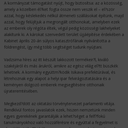
A kormányzat támogatást nyújt, hogy biztosítsa: az a közösség,
amely a közelben él?ket fogta össze nem veszik el – el?ször
azzal, hogy késlekedés nélkül átmeneti szállásokat építünk, majd
azzal, hogy felújítjuk a megrongált otthonokat, amelyben ezek
az emberek oly régóta éltek, végül pedig közösségi lakhelyeket
alakítunk ki. A károkat szenvedett terület újjáépítése érdekében a
Kabinet április 20-án súlyos katasztrófának nyilvánította a
földrengést, így még több segítséget tudunk nyújtani.
Vadzsima híres az itt készült lakkozott termékeir?l, kiváló
szakéjáról és más árukról, amikre az egész világ el?tt büszkék
lehetnek. A kormány együttm?ködik Isikava prefektúrával, és
létrehoznak egy alapot a helyi ipar felvirágoztatására és a
keményen dolgozó emberek megsegítésére otthonaik
újrateremtésében.
Megkezd?dött az oktatási törvénytervezet parlamenti vitája.
Rendkívül fontos javaslatok ezek, hiszen nemzetünk minden
egyes gyerekének garantálják a lehet?séget a felf?fokú
tanulmányokhoz való hozzáférésre és egyúttal a fegyelmet is