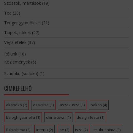
Szószok, mártások
(19)
Tea
(20)
Tenger gyümölcsei
(21)
Tippek, cikkek
(27)
Vega ételek
(37)
Rólunk
(10)
Közlemények
(5)
Szúdoku (sudoku)
(1)
CÍMKEFELHŐ
akabeko
(2)
asakusa
(1)
aszakusza
(1)
bakos
(4)
balogh gabriella
(1)
china town
(1)
design festa
(1)
fukushima
(3)
interju
(2)
ise
(2)
isze
(2)
itsukushima
(3)