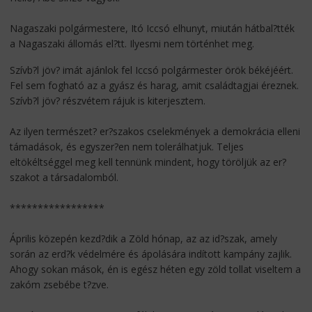
Nagaszaki polgármestere, Itó Iccsó elhunyt, miután hátbal?tték
a Nagaszaki állomás el?tt. Ilyesmi nem történhet meg.
Szívb?l jöv? imát ajánlok fel Iccsó polgármester örök békéjéért.
Fel sem fogható az a gyász és harag, amit családtagjai éreznek.
Szívb?l jöv? részvétem rájuk is kiterjesztem.
Az ilyen természet? er?szakos cselekmények a demokrácia elleni
támadások, és egyszer?en nem tolerálhatjuk. Teljes
eltökéltséggel meg kell tennünk mindent, hogy töröljük az er?
szakot a társadalomból.
*****************
Április közepén kezd?dik a Zöld hónap, az az id?szak, amely
során az erd?k védelmére és ápolására indított kampány zajlik.
Ahogy sokan mások, én is egész héten egy zöld tollat viseltem a
zakóm zsebébe t?zve.