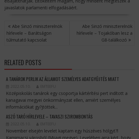
elsajátíthatják. Eltökéltem magam, hogy mindent megteszek a
javaslatok parlamenti elfogadásáért.
BEJEGYZÉS
Abe Sinzó miniszterelnök
Abe Sinzó miniszterelnök
NAVIGÁCIÓ
hírlevele – Barátságon
hírlevele – Tojakóban lesz a
túlmutató kapcsolat
G8-találkozó
RELATED POSTS
A TANÁROK PERLIK AZ ÁLLAMOT SZEMÉLYES ADATGYŰJTÉS MIATT
2022.05.10.
EMTEEFU
Középiskolás tanárok egy csoportja kártérítési pert indított a
kanagavai megyei önkormányzat ellen, amiért személyes
információkat gy?jtöttek...
ASZÓ TARÓ HÍRLEVELE – TAVASZI SZIROMBONTÁS
2022.05.10.
EMTEEFU
November elsején levelet kaptam egy húszéves hölgyt?l
Kamimacsi városból (Mijagi megye). Levelében arra kért, hogy