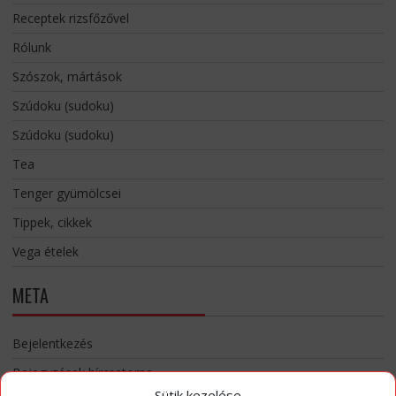
Receptek rizsfőzővel
Rólunk
Szószok, mártások
Szúdoku (sudoku)
Szúdoku (sudoku)
Tea
Tenger gyümölcsei
Tippek, cikkek
Vega ételek
META
Bejelentkezés
Bejegyzések hírcsatorna
Sütik kezelése