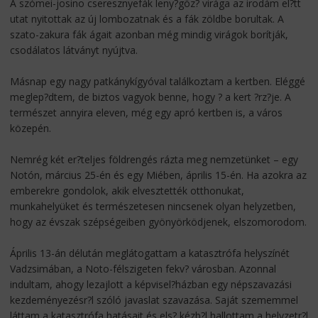
A szómei-josino cseresznyefák leny?göz? virága az irodám el?tt
utat nyitottak az új lombozatnak és a fák zöldbe borultak. A
szato-zakura fák ágait azonban még mindig virágok borítják,
csodálatos látványt nyújtva.
Másnap egy nagy patkánykígyóval találkoztam a kertben. Eléggé
meglep?dtem, de biztos vagyok benne, hogy ? a kert ?rz?je. A
természet annyira eleven, még egy apró kertben is, a város
közepén.
Nemrég két er?teljes földrengés rázta meg nemzetünket – egy
Notón, március 25-én és egy Miében, április 15-én. Ha azokra az
emberekre gondolok, akik elvesztették otthonukat,
munkahelyüket és természetesen nincsenek olyan helyzetben,
hogy az évszak szépségeiben gyönyörködjenek, elszomorodom.
Április 13-án délután meglátogattam a katasztrófa helyszínét
Vadzsimában, a Noto-félszigeten fekv? városban. Azonnal
indultam, ahogy lezajlott a képvisel?házban egy népszavazási
kezdeményezésr?l szóló javaslat szavazása. Saját szememmel
láttam a katasztrófa hatásait és els? kézb?l hallottam a helyzetr?l