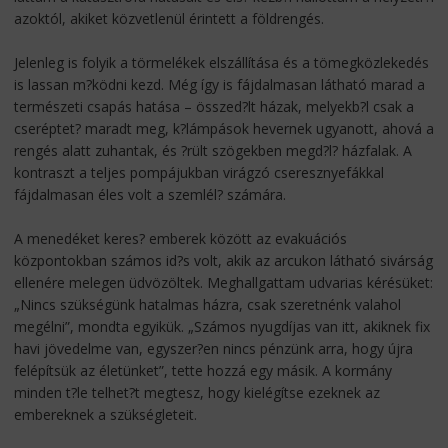
azoktól, akiket közvetlenül érintett a földrengés.
Jelenleg is folyik a törmelékek elszállítása és a tömegközlekedés
is lassan m?ködni kezd. Még így is fájdalmasan látható marad a
természeti csapás hatása – összed?lt házak, melyekb?l csak a
cseréptet? maradt meg, k?lámpások hevernek ugyanott, ahová a
rengés alatt zuhantak, és ?rült szögekben megd?l? házfalak. A
kontraszt a teljes pompájukban virágzó cseresznyefákkal
fájdalmasan éles volt a szemlél? számára.
A menedéket keres? emberek között az evakuációs
központokban számos id?s volt, akik az arcukon látható sivárság
ellenére melegen üdvözöltek. Meghallgattam udvarias kérésüket:
„Nincs szükségünk hatalmas házra, csak szeretnénk valahol
megélni”, mondta egyikük. „Számos nyugdíjas van itt, akiknek fix
havi jövedelme van, egyszer?en nincs pénzünk arra, hogy újra
felépítsük az életünket”, tette hozzá egy másik. A kormány
minden t?le telhet?t megtesz, hogy kielégítse ezeknek az
embereknek a szükségleteit.