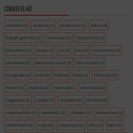
CÍMKEFELHŐ
akabeko
(2)
asakusa
(1)
aszakusza
(1)
bakos
(4)
balogh gabriella
(1)
china town
(1)
design festa
(1)
fukushima
(3)
interju
(2)
ise
(2)
isze
(2)
itsukushima
(3)
jokohama
(2)
karacsonyi vasar
(2)
kiss monika
(1)
kongosaki
(2)
koto
(2)
kotó
(4)
kóbe
(2)
kókusztej
(2)
macuri
(3)
matsuri
(2)
monorail
(2)
mori tower
(2)
nagykovet
(3)
odaiba
(1)
receptek
(2)
rizsfőző
(6)
roppongi hills
(3)
sertéshús
(2)
shiitake
(2)
shinkansen
(2)
sinkanszen
(2)
sudy
(4)
szójaszósz
(3)
tofu
(2)
tojás
(2)