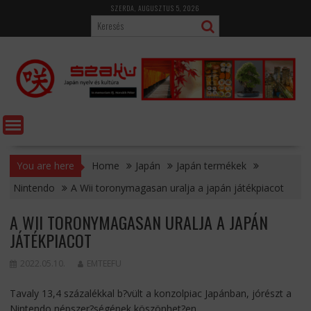
Skip
SZERDA, AUGUSZTUS 5, 2026
to
content
You are here
Home
Japán
Japán termékek
Nintendo
A Wii toronymagasan uralja a japán játékpiacot
A WII TORONYMAGASAN URALJA A JAPÁN
JÁTÉKPIACOT
2022.05.10.
EMTEEFU
Tavaly 13,4 százalékkal b?vült a konzolpiac Japánban, jórészt a
Nintendo népszer?ségének köszönhet?en.