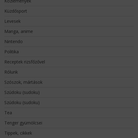
Közlemények
Küzdősport
Levesek
Manga, anime
Nintendo
Politika
Receptek rizsfőzővel
Rólunk
Szószok, mártások
Szúdoku (sudoku)
Szúdoku (sudoku)
Tea
Tenger gyümölcsei
Tippek, cikkek