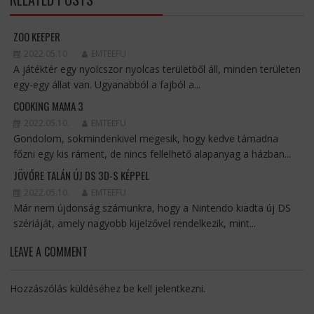
ZOO KEEPER
2022.05.10.
EMTEEFU
A játéktér egy nyolcszor nyolcas területből áll, minden területen
egy-egy állat van. Ugyanabból a fajból a...
COOKING MAMA 3
2022.05.10.
EMTEEFU
Gondolom, sokmindenkivel megesik, hogy kedve támadna
főzni egy kis ráment, de nincs fellelhető alapanyag a házban...
JÖVŐRE TALÁN ÚJ DS 3D-S KÉPPEL
2022.05.10.
EMTEEFU
Már nem újdonság számunkra, hogy a Nintendo kiadta új DS
szériáját, amely nagyobb kijelzővel rendelkezik, mint...
LEAVE A COMMENT
Hozzászólás küldéséhez
be kell jelentkezni
.