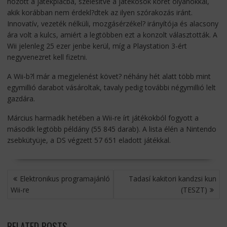
hozott a játékpiacba, szélesítve a játékosok körét olyanokkal,
akik korábban nem érdekl?dtek az ilyen szórakozás iránt.
Innovatív, vezeték nélküli, mozgásérzékel? irányítója és alacsony
ára volt a kulcs, amiért a legtöbben ezt a konzolt választották. A
Wii jelenleg 25 ezer jenbe kerül, míg a Playstation 3-ért
negyvenezret kell fizetni.
A Wii-b?l már a megjelenést követ? néhány hét alatt több mint
egymillió darabot vásároltak, tavaly pedig további négymillió lelt
gazdára.
Március harmadik hetében a Wii-re írt játékokból fogyott a
második legtöbb példány (55 845 darab). A lista élén a Nintendo
zsebkütyüje, a DS végzett 57 651 eladott játékkal.
BEJEGYZÉS
Elektronikus programajánló
Tadasí kakitori kandzsi kun
NAVIGÁCIÓ
Wii-re
(TESZT)
RELATED POSTS