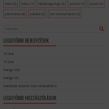
tokio
(3)
tokyo
(1)
tápiókagyöngy
(3)
unesco
(1)
urushi
(3)
yokohama
(6)
yukake
(2)
zen a konyhaban
(2)
LEGUTÓBBI BEJEGYZÉSEK
16 éve
15 éve
Kango XIII.
Kango XII.
Kandzsik azonos Kun-olvasattal II.
LEGUTÓBBI HOZZÁSZÓLÁSOK