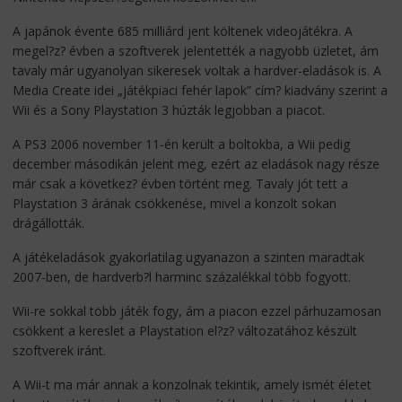
A japánok évente 685 milliárd jent költenek videojátékra. A
megel?z? évben a szoftverek jelentették a nagyobb üzletet, ám
tavaly már ugyanolyan sikeresek voltak a hardver-eladások is. A
Media Create idei „játékpiaci fehér lapok” cím? kiadvány szerint a
Wii és a Sony Playstation 3 húzták legjobban a piacot.
A PS3 2006 november 11-én került a boltokba, a Wii pedig
december másodikán jelent meg, ezért az eladások nagy része
már csak a következ? évben történt meg. Tavaly jót tett a
Playstation 3 árának csökkenése, mivel a konzolt sokan
drágállották.
A játékeladások gyakorlatilag ugyanazon a szinten maradtak
2007-ben, de hardverb?l harminc százalékkal több fogyott.
Wii-re sokkal több játék fogy, ám a piacon ezzel párhuzamosan
csökkent a kereslet a Playstation el?z? változatához készült
szoftverek iránt.
A Wii-t ma már annak a konzolnak tekintik, amely ismét életet