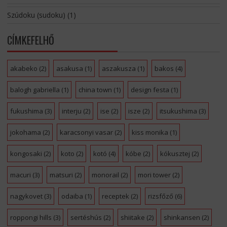
Szúdoku (sudoku)
(1)
CÍMKEFELHŐ
akabeko
(2)
asakusa
(1)
aszakusza
(1)
bakos
(4)
balogh gabriella
(1)
china town
(1)
design festa
(1)
fukushima
(3)
interju
(2)
ise
(2)
isze
(2)
itsukushima
(3)
jokohama
(2)
karacsonyi vasar
(2)
kiss monika
(1)
kongosaki
(2)
koto
(2)
kotó
(4)
kóbe
(2)
kókusztej
(2)
macuri
(3)
matsuri
(2)
monorail
(2)
mori tower
(2)
nagykovet
(3)
odaiba
(1)
receptek
(2)
rizsfőző
(6)
roppongi hills
(3)
sertéshús
(2)
shiitake
(2)
shinkansen
(2)