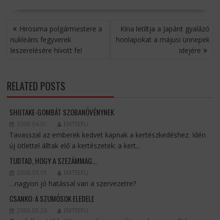
BEJEGYZÉS
Hirosima polgármestere a
Kína letiltja a Japánt gyalázó
NAVIGÁCIÓ
nukleáris fegyverek
honlapokat a májusi ünnepek
leszerelésére hívott fel
idejére
RELATED POSTS
SHIITAKE-GOMBÁT SZOBANÖVÉNYNEK
2006.04.01.
EMTEEFU
Tavasszal az emberek kedvet kapnak a kertészkedéshez. Idén
új ötlettel álltak elő a kertészetek: a kert...
TUDTAD, HOGY A SZEZÁMMAG…
2006.03.01.
EMTEEFU
…nagyon jó hatással van a szervezetre?
CSANKO: A SZUMÓSOK ELEDELE
2006.02.28.
EMTEEFU