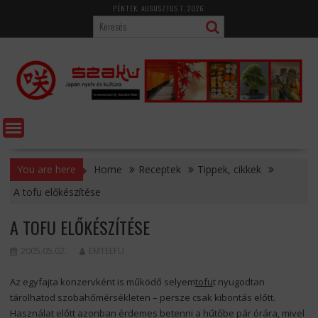
Skip
PÉNTEK, AUGUSZTUS 7, 2026
to
content
You are here
Home
Receptek
Tippek, cikkek
A tofu előkészítése
A TOFU ELŐKÉSZÍTÉSE
2005.05.02.
EMTEEFU
Az egyfajta konzervként is működő selyem
tofu
t nyugodtan
tárolhatod szobahőmérsékleten – persze csak kibontás előtt.
Használat előtt azonban érdemes betenni a hűtőbe pár órára, mivel