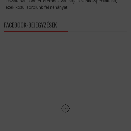
Oszakában több étteremnek van saját csanko-specialitása,
ezek közül sorolunk fel néhányat.
FACEBOOK-BEJEGYZÉSEK