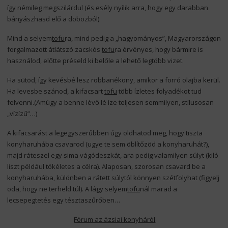
így némileg megszilárdul (és esély nyílik arra, hogy egy darabban
bányászhasd elő a dobozból).
Mind a selyem
tofu
ra, mind pedig a „hagyományos”, Magyarországon
forgalmazott átlátszó zacskós
tofu
ra érvényes, hogy bármire is
használod, előtte préseld ki belőle a lehető legtöbb vizet.
Ha sütöd, így kevésbé lesz robbanékony, amikor a forró olajba kerül.
Ha levesbe szánod, a kifacsart
tofu
több ízletes folyadékot tud
felvenni.(Amúgy a benne lévő lé íze teljesen semmilyen, stílusosan
„vízízű”…)
A kifacsarást a legegyszerűbben úgy oldhatod meg, hogy tiszta
konyharuhába csavarod (ugye te sem öblítőzöd a konyharuhát?),
majd ráteszel egy sima vágódeszkát, ara pedig valamilyen súlyt (kiló
liszt például tökéletes a célra). Alaposan, szorosan csavard be a
konyharuhába, különben a rátett súlytól könnyen szétfolyhat (figyelj
oda, hogy ne terheld túl). A lágy selyem
tofu
nál marad a
lecsepegtetés egy tésztaszűrőben…
Fórum az ázsiai konyháról