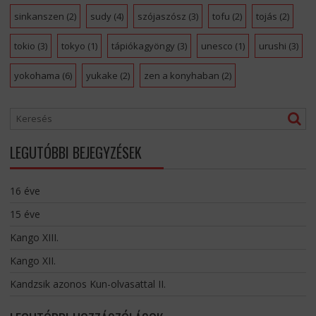
sinkanszen
(2)
sudy
(4)
szójaszósz
(3)
tofu
(2)
tojás
(2)
tokio
(3)
tokyo
(1)
tápiókagyöngy
(3)
unesco
(1)
urushi
(3)
yokohama
(6)
yukake
(2)
zen a konyhaban
(2)
LEGUTÓBBI BEJEGYZÉSEK
16 éve
15 éve
Kango XIII.
Kango XII.
Kandzsik azonos Kun-olvasattal II.