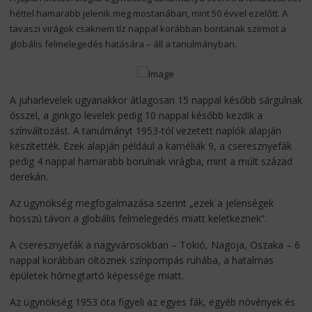
héttel hamarabb jelenik meg mostanában, mint 50 évvel ezelőtt. A
tavaszi virágok csaknem tíz nappal korábban bontanak szirmot a
globális felmelegedés hatására – áll a tanulmányban.
A juharlevelek ugyanakkor átlagosan 15 nappal később sárgulnak
ősszel, a ginkgo levelek pedig 10 nappal később kezdik a
színváltozást. A tanulmányt 1953-tól vezetett naplók alapján
készítették. Ezek alapján például a kaméliák 9, a cseresznyefák
pedig 4 nappal hamarabb borulnak virágba, mint a múlt század
derekán.
Az ügynökség megfogalmazása szerint „ezek a jelenségek
hosszú távon a globális felmelegedés miatt keletkeznek”.
A cseresznyefák a nagyvárosokban – Tokió, Nagoja, Oszaka – 6
nappal korábban öltöznek színpompás ruhába, a hatalmas
épületek hőmegtartó képessége miatt.
Az ügynökség 1953 óta figyeli az egyes fák, egyéb növények és