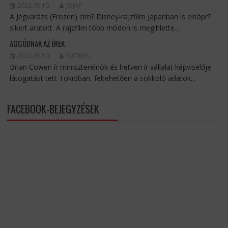
2022.05.10.
JOJAP
A Jégvarázs (Frozen) cím? Disney-rajzfilm Japánban is elsöpr?
sikert aratott. A rajzfilm több módon is megihlette...
AGGÓDNAK AZ ÍREK
2022.05.10.
EMTEEFU
Brian Cowen ír miniszterelnök és hetven ír vállalat képviselője
látogatást tett Tokióban, feltehetően a sokkoló adatok...
FACEBOOK-BEJEGYZÉSEK