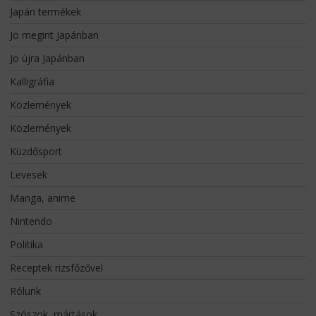
Japán termékek
Jo megint Japánban
Jo újra Japánban
Kalligráfia
Közlemények
Közlemények
Küzdősport
Levesek
Manga, anime
Nintendo
Politika
Receptek rizsfőzővel
Rólunk
Szószok, mártások