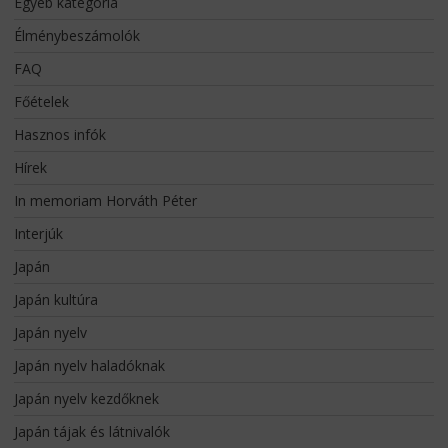
Egyéb kategória
Élménybeszámolók
FAQ
Főételek
Hasznos infók
Hírek
In memoriam Horváth Péter
Interjúk
Japán
Japán kultúra
Japán nyelv
Japán nyelv haladóknak
Japán nyelv kezdőknek
Japán tájak és látnivalók