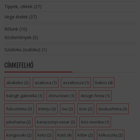
Tippek, cikkek
(27)
Vega ételek
(37)
Rólunk
(10)
Közlemények
(5)
Szúdoku (sudoku)
(1)
CÍMKEFELHŐ
akabeko
(2)
asakusa
(1)
aszakusza
(1)
bakos
(4)
balogh gabriella
(1)
china town
(1)
design festa
(1)
fukushima
(3)
interju
(2)
ise
(2)
isze
(2)
itsukushima
(3)
jokohama
(2)
karacsonyi vasar
(2)
kiss monika
(1)
kongosaki
(2)
koto
(2)
kotó
(4)
kóbe
(2)
kókusztej
(2)