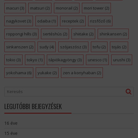
macuri
(3)
matsuri
(2)
monorail
(2)
mori tower
(2)
nagykovet
(3)
odaiba
(1)
receptek
(2)
rizsfőző
(6)
roppongi hills
(3)
sertéshús
(2)
shiitake
(2)
shinkansen
(2)
sinkanszen
(2)
sudy
(4)
szójaszósz
(3)
tofu
(2)
tojás
(2)
tokio
(3)
tokyo
(1)
tápiókagyöngy
(3)
unesco
(1)
urushi
(3)
yokohama
(6)
yukake
(2)
zen a konyhaban
(2)
LEGUTÓBBI BEJEGYZÉSEK
16 éve
15 éve