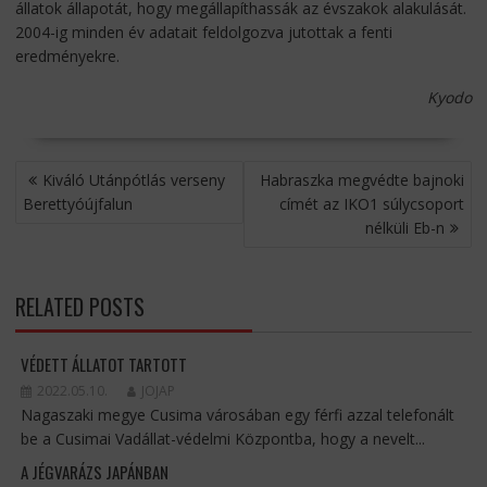
állatok állapotát, hogy megállapíthassák az évszakok alakulását.
2004-ig minden év adatait feldolgozva jutottak a fenti
eredményekre.
Kyodo
BEJEGYZÉS
Kiváló Utánpótlás verseny
Habraszka megvédte bajnoki
NAVIGÁCIÓ
Berettyóújfalun
címét az IKO1 súlycsoport
nélküli Eb-n
RELATED POSTS
VÉDETT ÁLLATOT TARTOTT
2022.05.10.
JOJAP
Nagaszaki megye Cusima városában egy férfi azzal telefonált
be a Cusimai Vadállat-védelmi Központba, hogy a nevelt...
A JÉGVARÁZS JAPÁNBAN