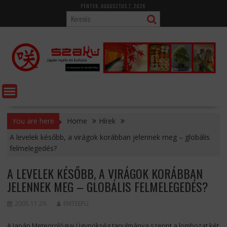
Skip
PÉNTEK, AUGUSZTUS 7, 2026
to
content
You are here
Home
Hírek
A levelek később, a virágok korábban jelennek meg – globális
felmelegedés?
A LEVELEK KÉSŐBB, A VIRÁGOK KORÁBBAN
JELENNEK MEG – GLOBÁLIS FELMELEGEDÉS?
2005.11.29.
EMTEEFU
A Japán Meteorológiai Ügynökség tanulmánya szerint a lombozat két