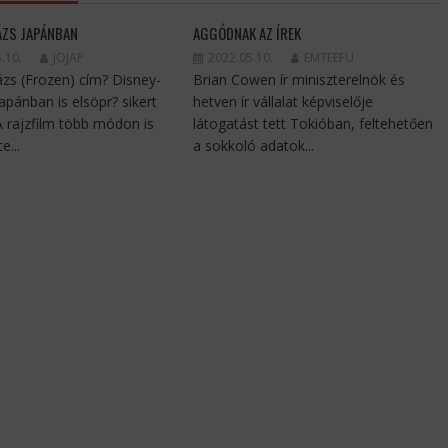
ÁZS JAPÁNBAN
AGGÓDNAK AZ ÍREK
.10.
JOJAP
2022.05.10.
EMTEEFU
ázs (Frozen) cím? Disney-
Brian Cowen ír miniszterelnök és
Japánban is elsöpr? sikert
hetven ír vállalat képviselője
 A rajzfilm több módon is
látogatást tett Tokióban, feltehetően
e...
a sokkoló adatok...