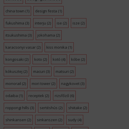
china town
(1)
design festa
(1)
fukushima
(3)
interju
(2)
ise
(2)
isze
(2)
itsukushima
(3)
jokohama
(2)
karacsonyi vasar
(2)
kiss monika
(1)
kongosaki
(2)
koto
(2)
kotó
(4)
kóbe
(2)
kókusztej
(2)
macuri
(3)
matsuri
(2)
monorail
(2)
mori tower
(2)
nagykovet
(3)
odaiba
(1)
receptek
(2)
rizsfőző
(6)
roppongi hills
(3)
sertéshús
(2)
shiitake
(2)
shinkansen
(2)
sinkanszen
(2)
sudy
(4)