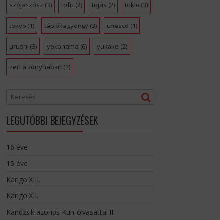
szójaszósz
(3)
tofu
(2)
tojás
(2)
tokio
(3)
tokyo
(1)
tápiókagyöngy
(3)
unesco
(1)
urushi
(3)
yokohama
(6)
yukake
(2)
zen a konyhaban
(2)
LEGUTÓBBI BEJEGYZÉSEK
16 éve
15 éve
Kango XIII.
Kango XII.
Kandzsik azonos Kun-olvasattal II.