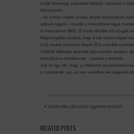
A nők ötvennégy százaléka diétázik, miközben a fiat
Minisztérium.
– Az extrém módon sovány lányok menstruációs zavar
súlyunk legyen – mondja a minisztérium egyik munkat
A minisztérium 9900, 15 évnél idősebb nőt vizsgált me
Megvizsgálták továbbá, hogy a nők milyen képpel re
A túl sovány tizenéves lányok 41%-a tovább szeretne f
A férfiak többsége olyannak látja a testét, amilyen, 
testsúllyal is rendelkeznek – mutatta a felmérés.
Sok nő úgy véli, hogy „a többiekkel összehasonlítva k
tv sztároknak van, és nem rendelkeznek elegendő info
BEJEGYZÉS
Univerzális rákszűrés egyetlen teszttel
NAVIGÁCIÓ
RELATED POSTS