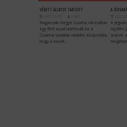
VÉDETT ÁLLATOT TARTOTT
A JÉGVAR
2022.05.10.
JOJAP
2022.05
Nagaszaki megye Cusima városában
A Jégvar
egy férfi azzal telefonált be a
rajzfilm 
Cusimai Vadállat-védelmi Központba,
aratott.
hogy a nevelt...
megihlett