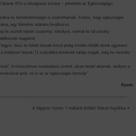
al lányok 41%-a túlságosan sovány – jelentette az Egészségügyi
okra és terméketlenségre is számíthatnak. Fontos, hogy egészséges
ársa, egy felmérés adataira hivatkozva.
g és osztott három csoportra: túlsúlyos, normál és túl sovány.
ndelkeznek magukról.
ogyni, húsz év feletti társaik közül pedig minden ötödik tenné ugyanezt.
de a tinédzser lányok 71 százaléka kövérnek találja magát, még ha normális
övér”. A minisztérium munkatársa szerint „olyan testet akarnak, amilyen a
rmációval arról, mi is az az egészséges testsúly”.
Kyodo
A Nippon Yusen 7 milliárd dollárt fektet hajókba