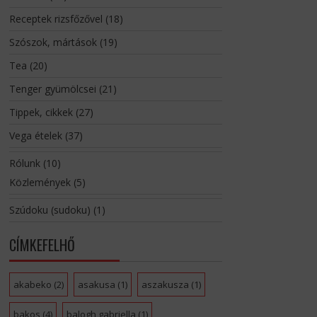
Receptek rizsfőzővel
(18)
Szószok, mártások
(19)
Tea
(20)
Tenger gyümölcsei
(21)
Tippek, cikkek
(27)
Vega ételek
(37)
Rólunk
(10)
Közlemények
(5)
Szúdoku (sudoku)
(1)
CÍMKEFELHŐ
akabeko
(2)
asakusa
(1)
aszakusza
(1)
bakos
(4)
balogh gabriella
(1)