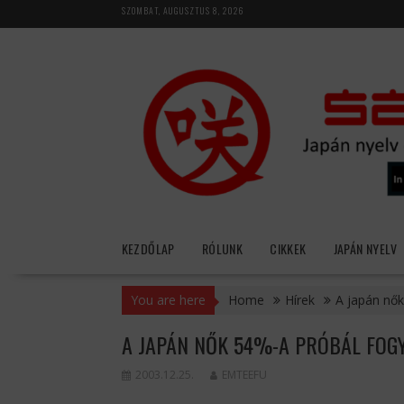
Skip
SZOMBAT, AUGUSZTUS 8, 2026
to
content
KEZDŐLAP
RÓLUNK
CIKKEK
JAPÁN NYELV
You are here
Home
Hírek
A japán nők
A JAPÁN NŐK 54%-A PRÓBÁL FOG
2003.12.25.
EMTEEFU