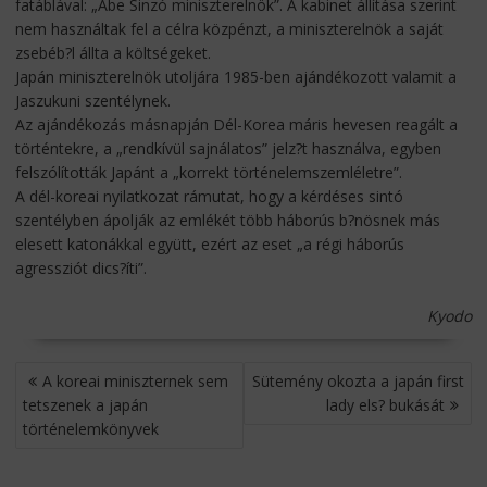
fatáblával: „Abe Sinzó miniszterelnök”. A kabinet állítása szerint
nem használtak fel a célra közpénzt, a miniszterelnök a saját
zsebéb?l állta a költségeket.
Japán miniszterelnök utoljára 1985-ben ajándékozott valamit a
Jaszukuni szentélynek.
Az ajándékozás másnapján Dél-Korea máris hevesen reagált a
történtekre, a „rendkívül sajnálatos” jelz?t használva, egyben
felszólították Japánt a „korrekt történelemszemléletre”.
A dél-koreai nyilatkozat rámutat, hogy a kérdéses sintó
szentélyben ápolják az emlékét több háborús b?nösnek más
elesett katonákkal együtt, ezért az eset „a régi háborús
agressziót dics?íti”.
Kyodo
BEJEGYZÉS
A koreai miniszternek sem
Sütemény okozta a japán first
NAVIGÁCIÓ
tetszenek a japán
lady els? bukását
történelemkönyvek