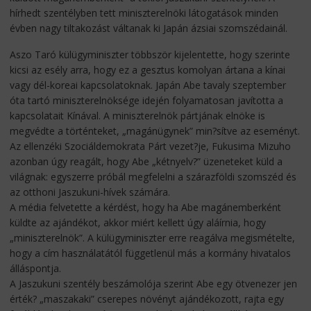
hírhedt szentélyben tett miniszterelnöki látogatások minden
évben nagy tiltakozást váltanak ki Japán ázsiai szomszédainál.
Aszo Taró külügyminiszter többször kijelentette, hogy szerinte
kicsi az esély arra, hogy ez a gesztus komolyan ártana a kínai
vagy dél-koreai kapcsolatoknak. Japán Abe tavaly szeptember
óta tartó miniszterelnöksége idején folyamatosan javította a
kapcsolatait Kínával. A miniszterelnök pártjának elnöke is
megvédte a történteket, „magánügynek” min?sítve az eseményt.
Az ellenzéki Szociáldemokrata Párt vezet?je, Fukusima Mizuho
azonban úgy reagált, hogy Abe „kétnyelv?” üzeneteket küld a
világnak: egyszerre próbál megfelelni a szárazföldi szomszéd és
az otthoni Jaszukuni-hívek számára.
A média felvetette a kérdést, hogy ha Abe magánemberként
küldte az ajándékot, akkor miért kellett úgy aláírnia, hogy
„miniszterelnök”. A külügyminiszter erre reagálva megismételte,
hogy a cím használatától függetlenül más a kormány hivatalos
álláspontja.
A Jaszukuni szentély beszámolója szerint Abe egy ötvenezer jen
érték? „maszakaki” cserepes növényt ajándékozott, rajta egy