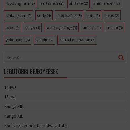
roppongi hills
(3)
sertéshús
(2)
shiitake
(2)
shinkansen
(2)
sinkanszen
(2)
sudy
(4)
szójaszósz
(3)
tofu
(2)
tojás
(2)
tokio
(3)
tokyo
(1)
tápiókagyöngy
(3)
unesco
(1)
urushi
(3)
yokohama
(6)
yukake
(2)
zen a konyhaban
(2)
LEGUTÓBBI BEJEGYZÉSEK
16 éve
15 éve
Kango XIII.
Kango XII.
Kandzsik azonos Kun-olvasattal II.