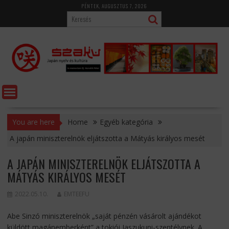
Skip
PÉNTEK, AUGUSZTUS 7, 2026
to
content
You are here
Home
Egyéb kategória
A japán miniszterelnök eljátszotta a Mátyás királyos mesét
A JAPÁN MINISZTERELNÖK ELJÁTSZOTTA A
MÁTYÁS KIRÁLYOS MESÉT
2022.05.10.
EMTEEFU
Abe Sinzó miniszterelnök „saját pénzén vásárolt ajándékot
küldött magánemberként” a tokiói Jaszukuni-szentélynek. A