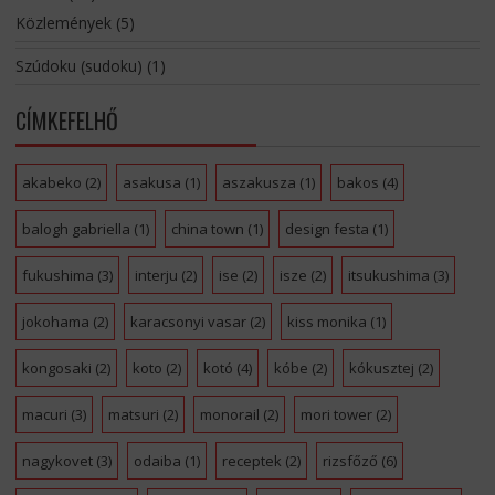
Közlemények
(5)
Szúdoku (sudoku)
(1)
CÍMKEFELHŐ
akabeko
(2)
asakusa
(1)
aszakusza
(1)
bakos
(4)
balogh gabriella
(1)
china town
(1)
design festa
(1)
fukushima
(3)
interju
(2)
ise
(2)
isze
(2)
itsukushima
(3)
jokohama
(2)
karacsonyi vasar
(2)
kiss monika
(1)
kongosaki
(2)
koto
(2)
kotó
(4)
kóbe
(2)
kókusztej
(2)
macuri
(3)
matsuri
(2)
monorail
(2)
mori tower
(2)
nagykovet
(3)
odaiba
(1)
receptek
(2)
rizsfőző
(6)