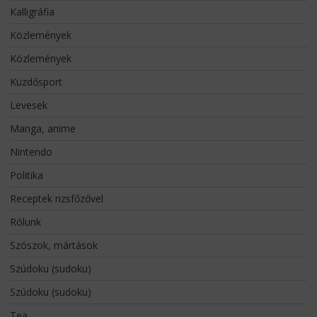
Kalligráfia
Közlemények
Közlemények
Küzdősport
Levesek
Manga, anime
Nintendo
Politika
Receptek rizsfőzővel
Rólunk
Szószok, mártások
Szúdoku (sudoku)
Szúdoku (sudoku)
Tea