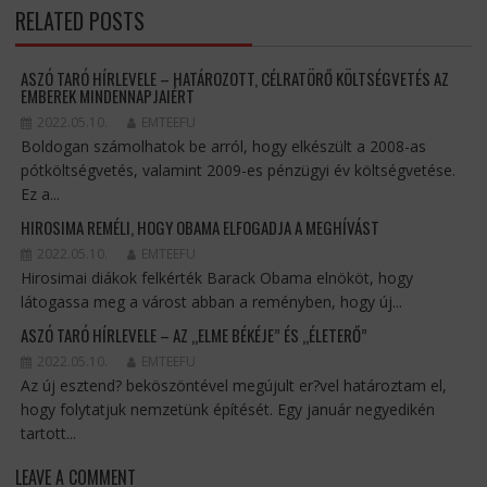
RELATED POSTS
ASZÓ TARÓ HÍRLEVELE – HATÁROZOTT, CÉLRATÖRŐ KÖLTSÉGVETÉS AZ
EMBEREK MINDENNAPJAIÉRT
2022.05.10.
EMTEEFU
Boldogan számolhatok be arról, hogy elkészült a 2008-as
pótköltségvetés, valamint 2009-es pénzügyi év költségvetése.
Ez a...
HIROSIMA REMÉLI, HOGY OBAMA ELFOGADJA A MEGHÍVÁST
2022.05.10.
EMTEEFU
Hirosimai diákok felkérték Barack Obama elnököt, hogy
látogassa meg a várost abban a reményben, hogy új...
ASZÓ TARÓ HÍRLEVELE – AZ „ELME BÉKÉJE” ÉS „ÉLETERŐ”
2022.05.10.
EMTEEFU
Az új esztend? beköszöntével megújult er?vel határoztam el,
hogy folytatjuk nemzetünk építését. Egy január negyedikén
tartott...
LEAVE A COMMENT