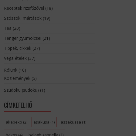
Receptek rizsfőzővel
(18)
Szószok, mártások
(19)
Tea
(20)
Tenger gyümölcsei
(21)
Tippek, cikkek
(27)
Vega ételek
(37)
Rólunk
(10)
Közlemények
(5)
Szúdoku (sudoku)
(1)
CÍMKEFELHŐ
akabeko
(2)
asakusa
(1)
aszakusza
(1)
bakos
(4)
balogh gabriella
(1)