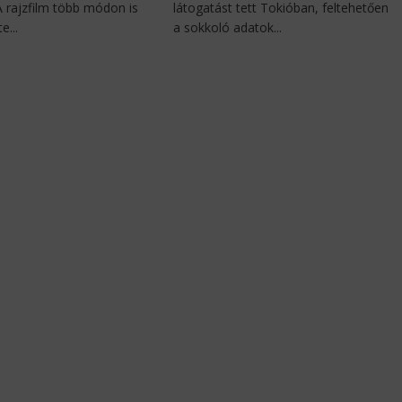
 A rajzfilm több módon is
látogatást tett Tokióban, feltehetően
e...
a sokkoló adatok...