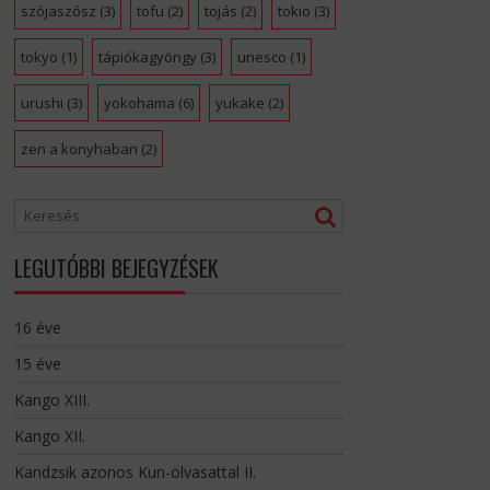
szójaszósz
(3)
tofu
(2)
tojás
(2)
tokio
(3)
tokyo
(1)
tápiókagyöngy
(3)
unesco
(1)
urushi
(3)
yokohama
(6)
yukake
(2)
zen a konyhaban
(2)
LEGUTÓBBI BEJEGYZÉSEK
16 éve
15 éve
Kango XIII.
Kango XII.
Kandzsik azonos Kun-olvasattal II.