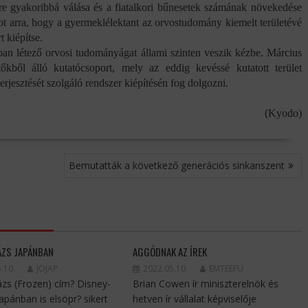
 gyakoribbá válása és a fiatalkori bűnesetek számának növekedése
ot arra, hogy a gyermeklélektant az orvostudomány kiemelt területévé
t kiépítse.
n létező orvosi tudományágat állami szinten veszik kézbe. Március
kből álló kutatócsoport, mely az eddig kevéssé kutatott terület
rjesztését szolgáló rendszer kiépítésén fog dolgozni.
(Kyodo)
Bemutatták a következő generációs sinkanszent
ÁZS JAPÁNBAN
AGGÓDNAK AZ ÍREK
.10.
JOJAP
2022.05.10.
EMTEEFU
ázs (Frozen) cím? Disney-
Brian Cowen ír miniszterelnök és
Japánban is elsöpr? sikert
hetven ír vállalat képviselője