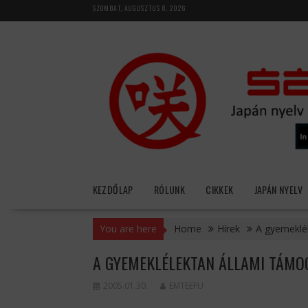
Skip
SZOMBAT, AUGUSZTUS 8, 2026
to
content
KEZDŐLAP
RÓLUNK
CIKKEK
JAPÁN NYELV
You are here
Home
Hírek
A gyemeklé
A GYEMEKLÉLEKTAN ÁLLAMI TÁMO
2005.01.30.
EMTEEFU