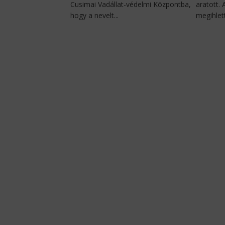
Cusimai Vadállat-védelmi Központba,
aratott.
hogy a nevelt...
megihlett