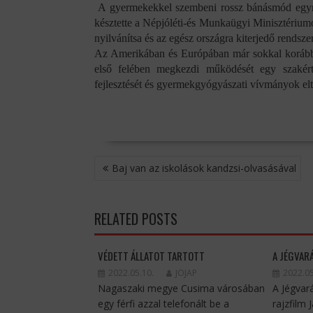
A gyermekekkel szembeni rossz bánásmód egyre
késztette a Népjóléti-és Munkaügyi Minisztérium
nyilvánítsa és az egész országra kiterjedő rendszer
Az Amerikában és Európában már sokkal korábba
első felében megkezdi működését egy szakértő
fejlesztését és gyermekgyógyászati vívmányok elte
BEJEGYZÉS
Baj van az iskolások kandzsi-olvasásával
NAVIGÁCIÓ
RELATED POSTS
VÉDETT ÁLLATOT TARTOTT
A JÉGVAR
2022.05.10.
JOJAP
2022.05
Nagaszaki megye Cusima városában
A Jégvar
egy férfi azzal telefonált be a
rajzfilm 