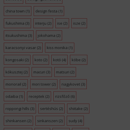
china town
(1)
design festa
(1)
fukushima
(3)
interju
(2)
ise
(2)
isze
(2)
itsukushima
(3)
jokohama
(2)
karacsonyi vasar
(2)
kiss monika
(1)
kongosaki
(2)
koto
(2)
kotó
(4)
kóbe
(2)
kókusztej
(2)
macuri
(3)
matsuri
(2)
monorail
(2)
mori tower
(2)
nagykovet
(3)
odaiba
(1)
receptek
(2)
rizsfőző
(6)
roppongi hills
(3)
sertéshús
(2)
shiitake
(2)
shinkansen
(2)
sinkanszen
(2)
sudy
(4)